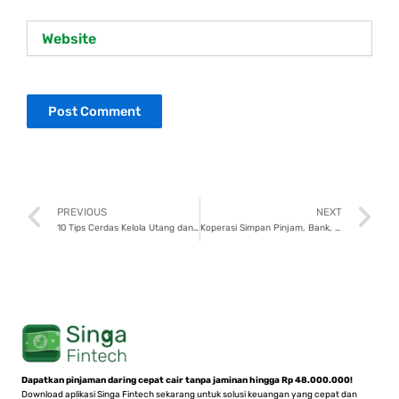
Website
Prev
N
PREVIOUS
NEXT
10 Tips Cerdas Kelola Utang dan Kredit untuk Generasi Z dan Milenial
Koperasi Simpan Pinjam, Bank, atau Peer-to-Peer Lending, Mana yang Lebih Baik?
Dapatkan pinjaman daring cepat cair tanpa jaminan hingga Rp 48.000.000!
Download aplikasi Singa Fintech sekarang untuk solusi keuangan yang cepat dan