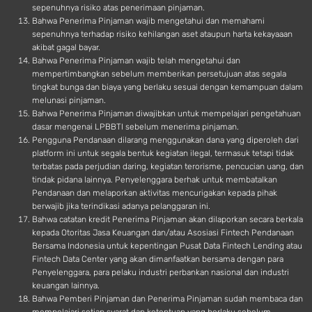
sepenuhnya risiko atas penerimaan pinjaman.
Bahwa Penerima Pinjaman wajib mengetahui dan memahami
sepenuhnya terhadap risiko kehilangan aset ataupun harta kekayaaan
akibat gagal bayar.
Bahwa Penerima Pinjaman wajib telah mengetahui dan
mempertimbangkan sebelum memberikan persetujuan atas segala
tingkat bunga dan biaya yang berlaku sesuai dengan kemampuan dalam
melunasi pinjaman.
Bahwa Penerima Pinjaman diwajibkan untuk mempelajari pengetahuan
dasar mengenai LPBBTI sebelum menerima pinjaman.
Pengguna Pendanaan dilarang menggunakan dana yang diperoleh dari
platform ini untuk segala bentuk kegiatan ilegal, termasuk tetapi tidak
terbatas pada perjudian daring, kegiatan terorisme, pencucian uang, dan
tindak pidana lainnya. Penyelenggara berhak untuk membatalkan
Pendanaan dan melaporkan aktivitas mencurigakan kepada pihak
berwajib jika terindikasi adanya pelanggaran ini.
Bahwa catatan kredit Penerima Pinjaman akan dilaporkan secara berkala
kepada Otoritas Jasa Keuangan dan/atau Asosiasi Fintech Pendanaan
Bersama Indonesia untuk kepentingan Pusat Data Fintech Lending atau
Fintech Data Center yang akan dimanfaatkan bersama dengan para
Penyelenggara, para pelaku industri perbankan nasional dan industri
keuangan lainnya.
Bahwa Pemberi Pinjaman dan Penerima Pinjaman sudah membaca dan