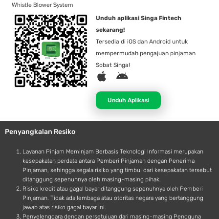
Whistle Blower System
Unduh aplikasi Singa Fintech
sekarang!
Tersedia di iOS dan Android untuk
mempermudah pengajuan pinjaman
Sobat Singa!
A
A
p
n
p
d
Unduh Aplikasi
l
r
e
o
Penyangkalan Resiko
i
d
Layanan Pinjam Meminjam Berbasis Teknologi Informasi merupakan
kesepakatan perdata antara Pemberi Pinjaman dengan Penerima
Pinjaman, sehingga segala risiko yang timbul dari kesepakatan tersebut
ditanggung sepenuhnya oleh masing-masing pihak.
Risiko kredit atau gagal bayar ditanggung sepenuhnya oleh Pemberi
Pinjaman. Tidak ada lembaga atau otoritas negara yang bertanggung
jawab atas risiko gagal bayar ini.
Penyelenggara dengan persetujuan dari masing-masing Pengguna