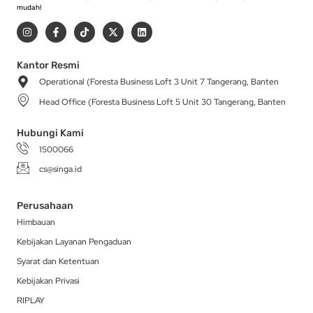
mudah!
I
F
T
X
L
n
a
i
-
i
s
c
k
t
n
t
e
t
w
k
a
b
o
i
e
Kantor Resmi
g
o
k
t
d
Operational (Foresta Business Loft 3 Unit 7 Tangerang, Banten
r
o
t
i
a
k
e
n
Head Office (Foresta Business Loft 5 Unit 30 Tangerang, Banten
m
-
r
f
Hubungi Kami
1500066
cs@singa.id
Perusahaan
Himbauan
Kebijakan Layanan Pengaduan
Syarat dan Ketentuan
Kebijakan Privasi
RIPLAY