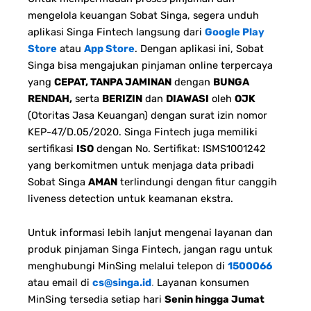
mengelola keuangan Sobat Singa, segera unduh
aplikasi Singa Fintech langsung dari
Google Play
Store
atau
App Store
. Dengan aplikasi ini, Sobat
Singa bisa mengajukan pinjaman online terpercaya
yang
CEPAT, TANPA JAMINAN
dengan
BUNGA
RENDAH,
serta
BERIZIN
dan
DIAWASI
oleh
OJK
(Otoritas Jasa Keuangan) dengan surat izin nomor
KEP-47/D.05/2020. Singa Fintech juga memiliki
sertifikasi
ISO
dengan No. Sertifikat: ISMS1001242
yang berkomitmen untuk menjaga data pribadi
Sobat Singa
AMAN
terlindungi dengan fitur canggih
liveness detection untuk keamanan ekstra.
Untuk informasi lebih lanjut mengenai layanan dan
produk pinjaman Singa Fintech, jangan ragu untuk
menghubungi MinSing melalui telepon di
1500066
atau email di
cs@singa.id
.
Layanan konsumen
MinSing tersedia setiap hari
Senin hingga Jumat