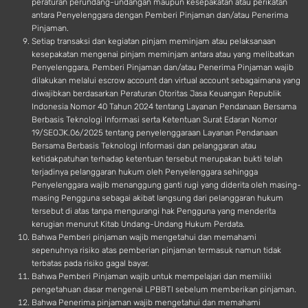
peraturan perundang-undangan maupun kesepakatan atau perikatan
antara Penyelenggara dengan Pemberi Pinjaman dan/atau Penerima
Pinjaman.
Setiap transaksi dan kegiatan pinjam meminjam atau pelaksanaan
kesepakatan mengenai pinjam meminjam antara atau yang melibatkan
Penyelenggara, Pemberi Pinjaman dan/atau Penerima Pinjaman wajib
dilakukan melalui escrow account dan virtual account sebagaimana yang
diwajibkan berdasarkan Peraturan Otoritas Jasa Keuangan Republik
Indonesia Nomor 40 Tahun 2024 tentang Layanan Pendanaan Bersama
Berbasis Teknologi Informasi serta Ketentuan Surat Edaran Nomor
19/SEOJK.06/2025 tentang penyelenggaraan Layanan Pendanaan
Bersama Berbasis Teknologi Informasi dan pelanggaran atau
ketidakpatuhan terhadap ketentuan tersebut merupakan bukti telah
terjadinya pelanggaran hukum oleh Penyelenggara sehingga
Penyelenggara wajib menanggung ganti rugi yang diderita oleh masing-
masing Pengguna sebagai akibat langsung dari pelanggaran hukum
tersebut di atas tanpa mengurangi hak Pengguna yang menderita
kerugian menurut Kitab Undang-Undang Hukum Perdata.
Bahwa Pemberi pinjaman wajib mengetahui dan memahami
sepenuhnya risiko atas pemberian pinjaman termasuk namun tidak
terbatas pada risiko gagal bayar.
Bahwa Pemberi Pinjaman wajib untuk mempelajari dan memiliki
pengetahuan dasar mengenai LPBBTI sebelum memberikan pinjaman.
Bahwa Penerima pinjaman wajib mengetahui dan memahami