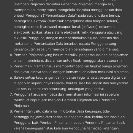
(Pemberi Pinjaman dan/atau Penerima Pinjaman) mengakses,
memperoleh, menyimpan, mengelola dan/atau menggunakan data
pribadi Pengguna (“Pemanfaatan Data”) pada atau di dalam benda,
perangkat elektronik (termasuk smartphone atau telepon seluler),
perangkat keras (hardware) maupun lunak (software), dokumen
elektronik, aplikasi atau sistem elektronik milik Pengguna atau yang
dikuasai Pengguna, dengan memberitahukan tujuan, batasan dan
mekanisme Pemanfaatan Data tersebut kepada Pengguna yang
bersangkutan sebelum memperoleh persetujuan yang dimaksud.
Pemberi Pinjaman yang belum memiliki pengetahuan dan pengalaman
pinjam meminjam, disarankan untuk tidak menggunakan layanan ini.
Penerima Pinjaman harus mempertimbangkan tingkat bunga pinjaman
dan biaya lainnya sesuai dengan kemampuan dalam melunasi pinjaman.
Bahwa setiap kecurangan dan tindakan ilegal tercatat secara digital dan
dilaporkan sepenuhnya kepada Otoritas Jasa Keuangan dan masyarakat
luas sesuai peraturan perundang-undangan yang berlaku.
Pengguna harus membaca dan memahami informasi ini sebelum
membuat keputusan menjadi Pemberi Pinjaman atau Penerima
Pinjaman.
Pemerintah yaitu dalam hal ini Otoritas Jasa Keuangan, tidak
bertanggung jawab atas setiap pelanggaran atau ketidakpatuhan oleh
Pengguna, baik Pemberi Pinjaman maupun Penerima Pinjaman (baik
karena kesengajaan atau kelalaian Pengguna) terhadap ketentuan