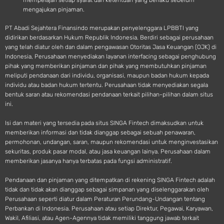
mempelajari setiap syarat dan ketentuan yang berlaku sebelum
mengajukan pinjaman.
PT Abadi Sejahtera Finansindo merupakan penyelenggara LPBBTI yang
didirikan berdasarkan Hukum Republik Indonesia. Berdiri sebagai perusahaan
yang telah diatur oleh dan dalam pengawasan Otoritas Jasa Keuangan (OJK) di
Indonesia, Perusahaan menyediakan layanan interfacing sebagai penghubung
pihak yang memberikan pinjaman dan pihak yang membutuhkan pinjaman
meliputi pendanaan dari individu, organisasi, maupun badan hukum kepada
individu atau badan hukum tertentu. Perusahaan tidak menyediakan segala
bentuk saran atau rekomendasi pendanaan terkait pilihan-pilihan dalam situs
ini.
Isi dan materi yang tersedia pada situs SINGA Fintech dimaksudkan untuk
memberikan informasi dan tidak dianggap sebagai sebuah penawaran,
permohonan, undangan, saran, maupun rekomendasi untuk menginvestasikan
sekuritas, produk pasar modal, atau jasa keuangan lainya. Perusahaan dalam
memberikan jasanya hanya terbatas pada fungsi administratif.
Pendanaan dan pinjaman yang ditempatkan di rekening SINGA Fintech adalah
tidak dan tidak akan dianggap sebagai simpanan yang diselenggarakan oleh
Perusahaan seperti diatur dalam Peraturan Perundang-Undangan tentang
Perbankan di Indonesia. Perusahaan atau setiap Direktur, Pegawai, Karyawan,
Wakil, Afiliasi, atau Agen-Agennya tidak memiliki tanggung jawab terkait