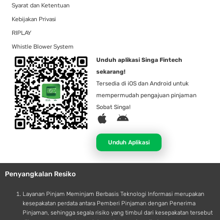
Syarat dan Ketentuan
Kebijakan Privasi
RIPLAY
Whistle Blower System
Unduh aplikasi Singa Fintech
sekarang!
Tersedia di iOS dan Android untuk
mempermudah pengajuan pinjaman
Sobat Singa!
A
A
p
n
p
d
Unduh Aplikasi
l
r
e
o
Penyangkalan Resiko
i
d
Layanan Pinjam Meminjam Berbasis Teknologi Informasi merupakan
kesepakatan perdata antara Pemberi Pinjaman dengan Penerima
Pinjaman, sehingga segala risiko yang timbul dari kesepakatan tersebut