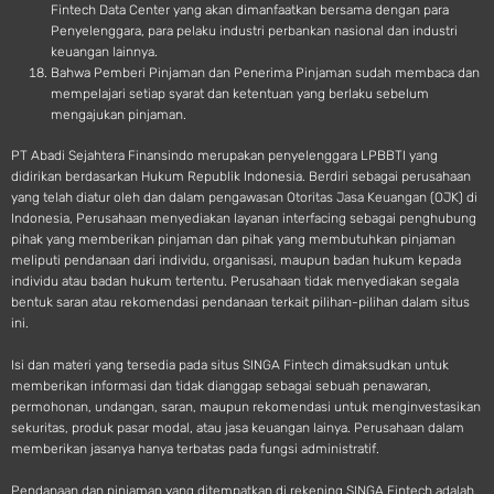
Fintech Data Center yang akan dimanfaatkan bersama dengan para
Penyelenggara, para pelaku industri perbankan nasional dan industri
keuangan lainnya.
Bahwa Pemberi Pinjaman dan Penerima Pinjaman sudah membaca dan
mempelajari setiap syarat dan ketentuan yang berlaku sebelum
mengajukan pinjaman.
PT Abadi Sejahtera Finansindo merupakan penyelenggara LPBBTI yang
didirikan berdasarkan Hukum Republik Indonesia. Berdiri sebagai perusahaan
yang telah diatur oleh dan dalam pengawasan Otoritas Jasa Keuangan (OJK) di
Indonesia, Perusahaan menyediakan layanan interfacing sebagai penghubung
pihak yang memberikan pinjaman dan pihak yang membutuhkan pinjaman
meliputi pendanaan dari individu, organisasi, maupun badan hukum kepada
individu atau badan hukum tertentu. Perusahaan tidak menyediakan segala
bentuk saran atau rekomendasi pendanaan terkait pilihan-pilihan dalam situs
ini.
Isi dan materi yang tersedia pada situs SINGA Fintech dimaksudkan untuk
memberikan informasi dan tidak dianggap sebagai sebuah penawaran,
permohonan, undangan, saran, maupun rekomendasi untuk menginvestasikan
sekuritas, produk pasar modal, atau jasa keuangan lainya. Perusahaan dalam
memberikan jasanya hanya terbatas pada fungsi administratif.
Pendanaan dan pinjaman yang ditempatkan di rekening SINGA Fintech adalah