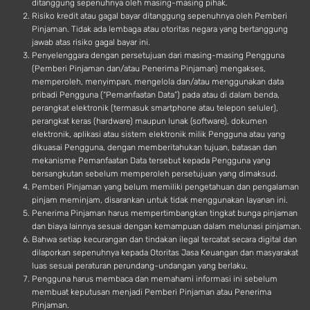
ditanggung sepenuhnya oleh masing-masing pihak.
Risiko kredit atau gagal bayar ditanggung sepenuhnya oleh Pemberi
Pinjaman. Tidak ada lembaga atau otoritas negara yang bertanggung
jawab atas risiko gagal bayar ini.
Penyelenggara dengan persetujuan dari masing-masing Pengguna
(Pemberi Pinjaman dan/atau Penerima Pinjaman) mengakses,
memperoleh, menyimpan, mengelola dan/atau menggunakan data
pribadi Pengguna (“Pemanfaatan Data”) pada atau di dalam benda,
perangkat elektronik (termasuk smartphone atau telepon seluler),
perangkat keras (hardware) maupun lunak (software), dokumen
elektronik, aplikasi atau sistem elektronik milik Pengguna atau yang
dikuasai Pengguna, dengan memberitahukan tujuan, batasan dan
mekanisme Pemanfaatan Data tersebut kepada Pengguna yang
bersangkutan sebelum memperoleh persetujuan yang dimaksud.
Pemberi Pinjaman yang belum memiliki pengetahuan dan pengalaman
pinjam meminjam, disarankan untuk tidak menggunakan layanan ini.
Penerima Pinjaman harus mempertimbangkan tingkat bunga pinjaman
dan biaya lainnya sesuai dengan kemampuan dalam melunasi pinjaman.
Bahwa setiap kecurangan dan tindakan ilegal tercatat secara digital dan
dilaporkan sepenuhnya kepada Otoritas Jasa Keuangan dan masyarakat
luas sesuai peraturan perundang-undangan yang berlaku.
Pengguna harus membaca dan memahami informasi ini sebelum
membuat keputusan menjadi Pemberi Pinjaman atau Penerima
Pinjaman.