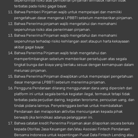
sepenuhnya risiko atas pemberian pinjaman termasuk namun tidak
terbatas pada risiko gagal bayar.
Bahwa Pemberi Pinjaman wajib untuk mempelajari dan memiliki
pengetahuan dasar mengenai LPBBTI sebelum memberikan pinjaman.
Bahwa Penerima pinjaman wajib mengetahui dan memahami
sepenuhnya risiko atas penerimaan pinjaman.
Bahwa Penerima Pinjaman wajib mengetahui dan memahami
sepenuhnya terhadap risiko kehilangan aset ataupun harta kekayaaan
akibat gagal bayar.
Bahwa Penerima Pinjaman wajib telah mengetahui dan
mempertimbangkan sebelum memberikan persetujuan atas segala
tingkat bunga dan biaya yang berlaku sesuai dengan kemampuan dalam
melunasi pinjaman.
Bahwa Penerima Pinjaman diwajibkan untuk mempelajari pengetahuan
dasar mengenai LPBBTI sebelum menerima pinjaman.
Pengguna Pendanaan dilarang menggunakan dana yang diperoleh dari
platform ini untuk segala bentuk kegiatan ilegal, termasuk tetapi tidak
terbatas pada perjudian daring, kegiatan terorisme, pencucian uang, dan
tindak pidana lainnya. Penyelenggara berhak untuk membatalkan
Pendanaan dan melaporkan aktivitas mencurigakan kepada pihak
berwajib jika terindikasi adanya pelanggaran ini.
Bahwa catatan kredit Penerima Pinjaman akan dilaporkan secara berkala
kepada Otoritas Jasa Keuangan dan/atau Asosiasi Fintech Pendanaan
Bersama Indonesia untuk kepentingan Pusat Data Fintech Lending atau