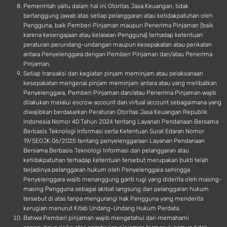
Pemerintah yaitu dalam hal ini Otoritas Jasa Keuangan, tidak
bertanggung jawab atas setiap pelanggaran atau ketidakpatuhan oleh
Pengguna, baik Pemberi Pinjaman maupun Penerima Pinjaman (baik
karena kesengajaan atau kelalaian Pengguna) terhadap ketentuan
peraturan perundang-undangan maupun kesepakatan atau perikatan
antara Penyelenggara dengan Pemberi Pinjaman dan/atau Penerima
Pinjaman.
Setiap transaksi dan kegiatan pinjam meminjam atau pelaksanaan
kesepakatan mengenai pinjam meminjam antara atau yang melibatkan
Penyelenggara, Pemberi Pinjaman dan/atau Penerima Pinjaman wajib
dilakukan melalui escrow account dan virtual account sebagaimana yang
diwajibkan berdasarkan Peraturan Otoritas Jasa Keuangan Republik
Indonesia Nomor 40 Tahun 2024 tentang Layanan Pendanaan Bersama
Berbasis Teknologi Informasi serta Ketentuan Surat Edaran Nomor
19/SEOJK.06/2025 tentang penyelenggaraan Layanan Pendanaan
Bersama Berbasis Teknologi Informasi dan pelanggaran atau
ketidakpatuhan terhadap ketentuan tersebut merupakan bukti telah
terjadinya pelanggaran hukum oleh Penyelenggara sehingga
Penyelenggara wajib menanggung ganti rugi yang diderita oleh masing-
masing Pengguna sebagai akibat langsung dari pelanggaran hukum
tersebut di atas tanpa mengurangi hak Pengguna yang menderita
kerugian menurut Kitab Undang-Undang Hukum Perdata.
Bahwa Pemberi pinjaman wajib mengetahui dan memahami