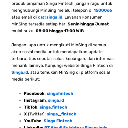
produk pinjaman Singa Fintech, jangan ragu untuk
menghubungi MinSing melalui telepon di
1500066
atau email di
cs@singa.id
.
Layanan konsumen
MinSing tersedia setiap hari
Senin hingga Jumat
mulai pukul
08:00 hingga 17:00 WIB
.
Jangan lupa untuk mengikuti MinSing di semua
akun sosial media untuk mendapatkan update
terbaru, tips seputar solusi keuangan, dan informasi
menarik lainnya. Kunjungi website Singa Fintech di
Singa.id
, atau temukan MinSing di platform sosial
media berikut:
Facebook
:
singafintech
Instagram
:
singa.id
TikTok
:
singa.fintech
X
(Twitter):
singa_fintech
YouTube
:
Singa Fintech
LinkedIn
:
PT Abadi Sejahtera Finansindo