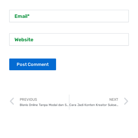
Email*
Website
Prev
N
PREVIOUS
NEXT
Bisnis Online Tanpa Modal dan Stok Barang? Cek Cara Jadi Dropshipper!
Cara Jadi Konten Kreator Sukses dari Nol, Yuk Ikuti Panduannya!