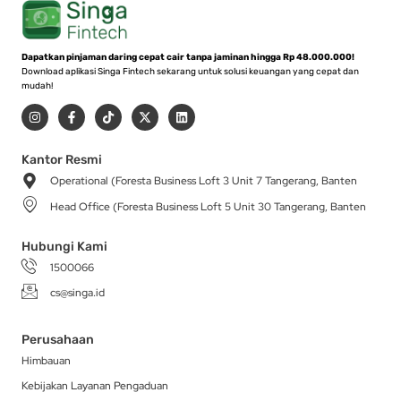
Dapatkan pinjaman daring cepat cair tanpa jaminan hingga Rp 48.000.000!
Download aplikasi Singa Fintech sekarang untuk solusi keuangan yang cepat dan
mudah!
I
F
T
X
L
n
a
i
-
i
s
c
k
t
n
t
e
t
w
k
a
b
o
i
e
Kantor Resmi
g
o
k
t
d
Operational (Foresta Business Loft 3 Unit 7 Tangerang, Banten
r
o
t
i
a
k
e
n
Head Office (Foresta Business Loft 5 Unit 30 Tangerang, Banten
m
-
r
f
Hubungi Kami
1500066
cs@singa.id
Perusahaan
Himbauan
Kebijakan Layanan Pengaduan