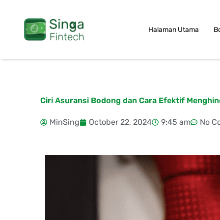
Skip
to
Halaman Utama
B
content
Ciri Asuransi Bodong dan Cara Efektif Menghin
MinSing
October 22, 2024
9:45 am
No C