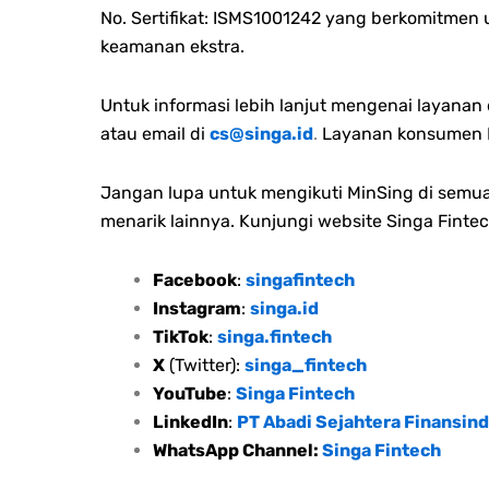
No. Sertifikat: ISMS1001242 yang berkomitmen
keamanan ekstra.
Untuk informasi lebih lanjut mengenai layana
atau email di
cs@singa.id
.
Layanan konsumen M
Jangan lupa untuk mengikuti MinSing di semua 
menarik lainnya. Kunjungi website Singa Fintec
Facebook
:
singafintech
Instagram
:
singa.id
TikTok
:
singa.fintech
X
(Twitter):
singa_fintech
YouTube
:
Singa Fintech
LinkedIn
:
PT Abadi Sejahtera Finansind
WhatsApp Channel:
Singa Fintech