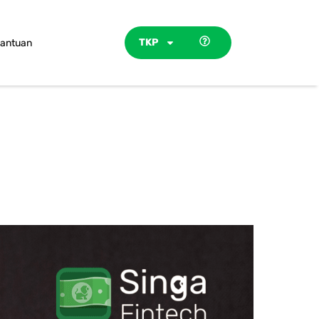
TKP
antuan