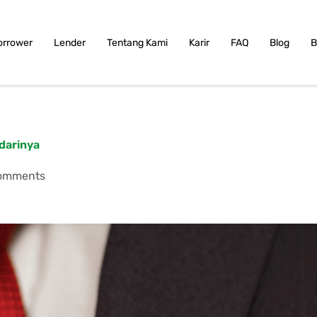
orrower
Lender
Tentang Kami
Karir
FAQ
Blog
B
darinya
omments