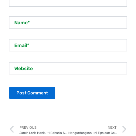
Name*
Email*
Website
Prev
N
PREVIOUS
NEXT
Jamin Laris Manis, 11 Rahasia Sukses Jualan Online Modal Kecil
Menguntungkan, Ini Tips dan Cara Mulai Bisnis Jastip