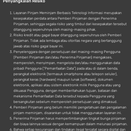
Penyangkalan Resiko
i
d
Layanan Pinjam Meminjam Berbasis Teknologi Informasi merupakan
kesepakatan perdata antara Pemberi Pinjaman dengan Penerima
Pinjaman, sehingga segala risiko yang timbul dari kesepakatan tersebut
ditanggung sepenuhnya oleh masing-masing pihak.
Risiko kredit atau gagal bayar ditanggung sepenuhnya oleh Pemberi
Pinjaman. Tidak ada lembaga atau otoritas negara yang bertanggung
jawab atas risiko gagal bayar ini.
Penyelenggara dengan persetujuan dari masing-masing Pengguna
(Pemberi Pinjaman dan/atau Penerima Pinjaman) mengakses,
memperoleh, menyimpan, mengelola dan/atau menggunakan data
pribadi Pengguna (“Pemanfaatan Data”) pada atau di dalam benda,
perangkat elektronik (termasuk smartphone atau telepon seluler),
perangkat keras (hardware) maupun lunak (software), dokumen
elektronik, aplikasi atau sistem elektronik milik Pengguna atau yang
dikuasai Pengguna, dengan memberitahukan tujuan, batasan dan
mekanisme Pemanfaatan Data tersebut kepada Pengguna yang
bersangkutan sebelum memperoleh persetujuan yang dimaksud.
Pemberi Pinjaman yang belum memiliki pengetahuan dan pengalaman
pinjam meminjam, disarankan untuk tidak menggunakan layanan ini.
Penerima Pinjaman harus mempertimbangkan tingkat bunga pinjaman
dan biaya lainnya sesuai dengan kemampuan dalam melunasi pinjaman.
Bahwa setiap kecurangan dan tindakan ilegal tercatat secara digital dan