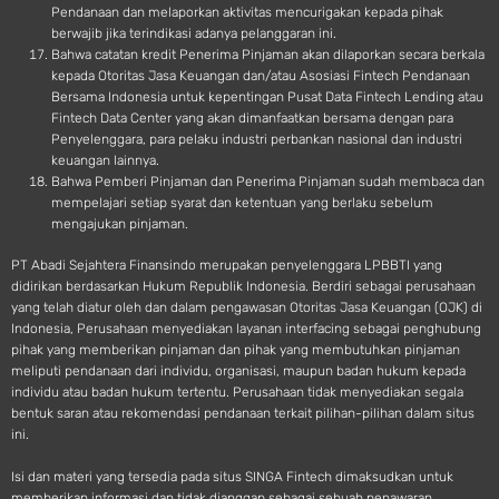
Pendanaan dan melaporkan aktivitas mencurigakan kepada pihak
berwajib jika terindikasi adanya pelanggaran ini.
Bahwa catatan kredit Penerima Pinjaman akan dilaporkan secara berkala
kepada Otoritas Jasa Keuangan dan/atau Asosiasi Fintech Pendanaan
Bersama Indonesia untuk kepentingan Pusat Data Fintech Lending atau
Fintech Data Center yang akan dimanfaatkan bersama dengan para
Penyelenggara, para pelaku industri perbankan nasional dan industri
keuangan lainnya.
Bahwa Pemberi Pinjaman dan Penerima Pinjaman sudah membaca dan
mempelajari setiap syarat dan ketentuan yang berlaku sebelum
mengajukan pinjaman.
PT Abadi Sejahtera Finansindo merupakan penyelenggara LPBBTI yang
didirikan berdasarkan Hukum Republik Indonesia. Berdiri sebagai perusahaan
yang telah diatur oleh dan dalam pengawasan Otoritas Jasa Keuangan (OJK) di
Indonesia, Perusahaan menyediakan layanan interfacing sebagai penghubung
pihak yang memberikan pinjaman dan pihak yang membutuhkan pinjaman
meliputi pendanaan dari individu, organisasi, maupun badan hukum kepada
individu atau badan hukum tertentu. Perusahaan tidak menyediakan segala
bentuk saran atau rekomendasi pendanaan terkait pilihan-pilihan dalam situs
ini.
Isi dan materi yang tersedia pada situs SINGA Fintech dimaksudkan untuk
memberikan informasi dan tidak dianggap sebagai sebuah penawaran,