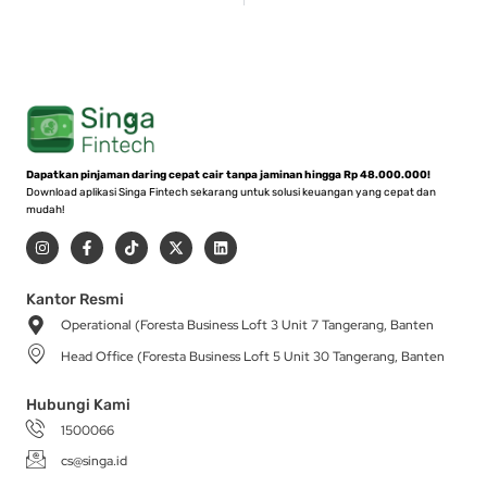
Dapatkan pinjaman daring cepat cair tanpa jaminan hingga Rp 48.000.000!
Download aplikasi Singa Fintech sekarang untuk solusi keuangan yang cepat dan
mudah!
I
F
T
X
L
n
a
i
-
i
s
c
k
t
n
t
e
t
w
k
a
b
o
i
e
Kantor Resmi
g
o
k
t
d
Operational (Foresta Business Loft 3 Unit 7 Tangerang, Banten
r
o
t
i
a
k
e
n
Head Office (Foresta Business Loft 5 Unit 30 Tangerang, Banten
m
-
r
f
Hubungi Kami
1500066
cs@singa.id