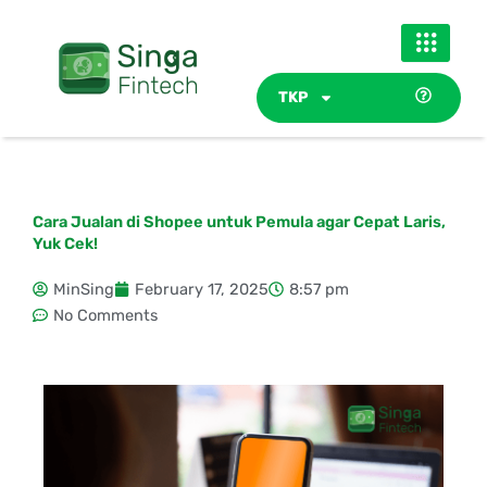
Skip
to
content
TKP
Cara Jualan di Shopee untuk Pemula agar Cepat Laris,
Yuk Cek!
MinSing
February 17, 2025
8:57 pm
No Comments