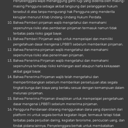
Penyelenggara wajib menanggung ganti rugi yang diderita oleh masing-
masing Pengguna sebagai akibat langsung dari pelanggaran hukum
tersebut di atas tanpa mengurangi hak Pengguna yang menderita
kerugian menurut Kitab Undang-Undang Hukum Perdata.
Bahwa Pemberi pinjaman wajib mengetahui dan memahami
sepenuhnya risiko atas pemberian pinjaman termasuk namun tidak
terbatas pada risiko gagal bayar.
Bahwa Pemberi Pinjaman wajib untuk mempelajari dan memiliki
pengetahuan dasar mengenai LPBBTI sebelum memberikan pinjaman.
Bahwa Penerima pinjaman wajib mengetahui dan memahami
sepenuhnya risiko atas penerimaan pinjaman.
Bahwa Penerima Pinjaman wajib mengetahui dan memahami
sepenuhnya terhadap risiko kehilangan aset ataupun harta kekayaaan
akibat gagal bayar.
Bahwa Penerima Pinjaman wajib telah mengetahui dan
mempertimbangkan sebelum memberikan persetujuan atas segala
tingkat bunga dan biaya yang berlaku sesuai dengan kemampuan dalam
melunasi pinjaman.
Bahwa Penerima Pinjaman diwajibkan untuk mempelajari pengetahuan
dasar mengenai LPBBTI sebelum menerima pinjaman.
Pengguna Pendanaan dilarang menggunakan dana yang diperoleh dari
platform ini untuk segala bentuk kegiatan ilegal, termasuk tetapi tidak
terbatas pada perjudian daring, kegiatan terorisme, pencucian uang, dan
tindak pidana lainnya. Penyelenggara berhak untuk membatalkan