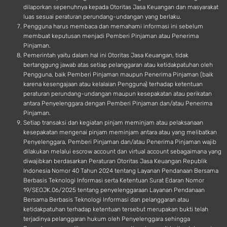
dilaporkan sepenuhnya kepada Otoritas Jasa Keuangan dan masyarakat
luas sesuai peraturan perundang-undangan yang berlaku.
Pengguna harus membaca dan memahami informasi ini sebelum
membuat keputusan menjadi Pemberi Pinjaman atau Penerima
Pinjaman.
Pemerintah yaitu dalam hal ini Otoritas Jasa Keuangan, tidak
bertanggung jawab atas setiap pelanggaran atau ketidakpatuhan oleh
Pengguna, baik Pemberi Pinjaman maupun Penerima Pinjaman (baik
karena kesengajaan atau kelalaian Pengguna) terhadap ketentuan
peraturan perundang-undangan maupun kesepakatan atau perikatan
antara Penyelenggara dengan Pemberi Pinjaman dan/atau Penerima
Pinjaman.
Setiap transaksi dan kegiatan pinjam meminjam atau pelaksanaan
kesepakatan mengenai pinjam meminjam antara atau yang melibatkan
Penyelenggara, Pemberi Pinjaman dan/atau Penerima Pinjaman wajib
dilakukan melalui escrow account dan virtual account sebagaimana yang
diwajibkan berdasarkan Peraturan Otoritas Jasa Keuangan Republik
Indonesia Nomor 40 Tahun 2024 tentang Layanan Pendanaan Bersama
Berbasis Teknologi Informasi serta Ketentuan Surat Edaran Nomor
19/SEOJK.06/2025 tentang penyelenggaraan Layanan Pendanaan
Bersama Berbasis Teknologi Informasi dan pelanggaran atau
ketidakpatuhan terhadap ketentuan tersebut merupakan bukti telah
terjadinya pelanggaran hukum oleh Penyelenggara sehingga