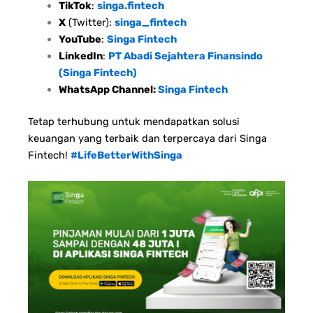
TikTok
:
singa.fintech
X
(Twitter):
singa_fintech
YouTube
:
Singa Fintech
LinkedIn
:
PT Abadi Sejahtera Finansindo
(Singa Fintech)
WhatsApp Channel:
Singa Fintech
Tetap terhubung untuk mendapatkan solusi
keuangan yang terbaik dan terpercaya dari Singa
Fintech!
#LifeBetterWithSinga