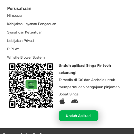
Perusahaan
Himbauan
Kebijakan Layanan Pengaduan
Syarat dan Ketentuan
Kebijakan Privasi
RIPLAY
Whistle Blower System
Unduh aplikasi Singa Fintech
sekarang!
Tersedia di iOS dan Android untuk
mempermudah pengajuan pinjaman
Sobat Singa!
A
A
p
n
p
d
Unduh Aplikasi
l
r
e
o