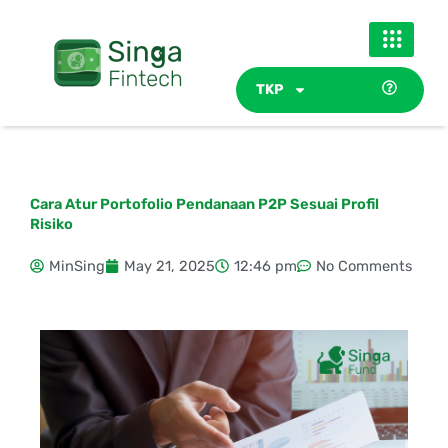
Skip
to
content
TKP
Cara Atur Portofolio Pendanaan P2P Sesuai Profil
Risiko
MinSing
May 21, 2025
12:46 pm
No Comments