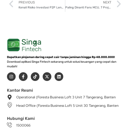
Prev
N
PREVIOUS
NEXT
Kenali Risiko Investasi P2P Lending dan Cara Proteksi Dana
Paling Dinanti Fans MCU, 7 Project Marvel Studios yang Bakal Tayang 2026
Dapatkan pinjaman daring cepat cair tanpa jaminan hingga Rp 48.000.000!
Download aplikasi Singa Fintech sekarang untuk solusi keuangan yang cepat dan
mudah!
I
F
T
X
L
n
a
i
-
i
s
c
k
t
n
t
e
t
w
k
a
b
o
i
e
Kantor Resmi
g
o
k
t
d
Operational (Foresta Business Loft 3 Unit 7 Tangerang, Banten
r
o
t
i
a
k
e
n
Head Office (Foresta Business Loft 5 Unit 30 Tangerang, Banten
m
-
r
f
Hubungi Kami
1500066