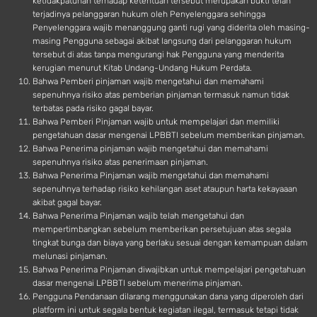
ketidakpatuhan terhadap ketentuan tersebut merupakan bukti telah
terjadinya pelanggaran hukum oleh Penyelenggara sehingga
Penyelenggara wajib menanggung ganti rugi yang diderita oleh masing-
masing Pengguna sebagai akibat langsung dari pelanggaran hukum
tersebut di atas tanpa mengurangi hak Pengguna yang menderita
kerugian menurut Kitab Undang-Undang Hukum Perdata.
Bahwa Pemberi pinjaman wajib mengetahui dan memahami
sepenuhnya risiko atas pemberian pinjaman termasuk namun tidak
terbatas pada risiko gagal bayar.
Bahwa Pemberi Pinjaman wajib untuk mempelajari dan memiliki
pengetahuan dasar mengenai LPBBTI sebelum memberikan pinjaman.
Bahwa Penerima pinjaman wajib mengetahui dan memahami
sepenuhnya risiko atas penerimaan pinjaman.
Bahwa Penerima Pinjaman wajib mengetahui dan memahami
sepenuhnya terhadap risiko kehilangan aset ataupun harta kekayaaan
akibat gagal bayar.
Bahwa Penerima Pinjaman wajib telah mengetahui dan
mempertimbangkan sebelum memberikan persetujuan atas segala
tingkat bunga dan biaya yang berlaku sesuai dengan kemampuan dalam
melunasi pinjaman.
Bahwa Penerima Pinjaman diwajibkan untuk mempelajari pengetahuan
dasar mengenai LPBBTI sebelum menerima pinjaman.
Pengguna Pendanaan dilarang menggunakan dana yang diperoleh dari
platform ini untuk segala bentuk kegiatan ilegal, termasuk tetapi tidak