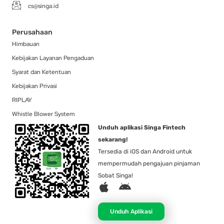
cs@singa.id
Perusahaan
Himbauan
Kebijakan Layanan Pengaduan
Syarat dan Ketentuan
Kebijakan Privasi
RIPLAY
Whistle Blower System
Unduh aplikasi Singa Fintech
sekarang!
Tersedia di iOS dan Android untuk
mempermudah pengajuan pinjaman
Sobat Singa!
A
A
p
n
p
d
Unduh Aplikasi
l
r