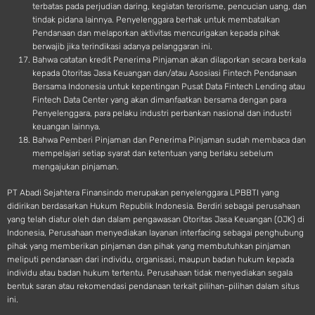
terbatas pada perjudian daring, kegiatan terorisme, pencucian uang, dan
tindak pidana lainnya. Penyelenggara berhak untuk membatalkan
Pendanaan dan melaporkan aktivitas mencurigakan kepada pihak
berwajib jika terindikasi adanya pelanggaran ini.
Bahwa catatan kredit Penerima Pinjaman akan dilaporkan secara berkala
kepada Otoritas Jasa Keuangan dan/atau Asosiasi Fintech Pendanaan
Bersama Indonesia untuk kepentingan Pusat Data Fintech Lending atau
Fintech Data Center yang akan dimanfaatkan bersama dengan para
Penyelenggara, para pelaku industri perbankan nasional dan industri
keuangan lainnya.
Bahwa Pemberi Pinjaman dan Penerima Pinjaman sudah membaca dan
mempelajari setiap syarat dan ketentuan yang berlaku sebelum
mengajukan pinjaman.
PT Abadi Sejahtera Finansindo merupakan penyelenggara LPBBTI yang
didirikan berdasarkan Hukum Republik Indonesia. Berdiri sebagai perusahaan
yang telah diatur oleh dan dalam pengawasan Otoritas Jasa Keuangan (OJK) di
Indonesia, Perusahaan menyediakan layanan interfacing sebagai penghubung
pihak yang memberikan pinjaman dan pihak yang membutuhkan pinjaman
meliputi pendanaan dari individu, organisasi, maupun badan hukum kepada
individu atau badan hukum tertentu. Perusahaan tidak menyediakan segala
bentuk saran atau rekomendasi pendanaan terkait pilihan-pilihan dalam situs
ini.