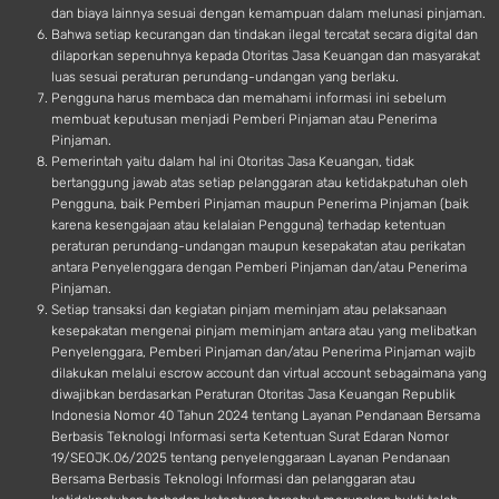
dan biaya lainnya sesuai dengan kemampuan dalam melunasi pinjaman.
Bahwa setiap kecurangan dan tindakan ilegal tercatat secara digital dan
dilaporkan sepenuhnya kepada Otoritas Jasa Keuangan dan masyarakat
luas sesuai peraturan perundang-undangan yang berlaku.
Pengguna harus membaca dan memahami informasi ini sebelum
membuat keputusan menjadi Pemberi Pinjaman atau Penerima
Pinjaman.
Pemerintah yaitu dalam hal ini Otoritas Jasa Keuangan, tidak
bertanggung jawab atas setiap pelanggaran atau ketidakpatuhan oleh
Pengguna, baik Pemberi Pinjaman maupun Penerima Pinjaman (baik
karena kesengajaan atau kelalaian Pengguna) terhadap ketentuan
peraturan perundang-undangan maupun kesepakatan atau perikatan
antara Penyelenggara dengan Pemberi Pinjaman dan/atau Penerima
Pinjaman.
Setiap transaksi dan kegiatan pinjam meminjam atau pelaksanaan
kesepakatan mengenai pinjam meminjam antara atau yang melibatkan
Penyelenggara, Pemberi Pinjaman dan/atau Penerima Pinjaman wajib
dilakukan melalui escrow account dan virtual account sebagaimana yang
diwajibkan berdasarkan Peraturan Otoritas Jasa Keuangan Republik
Indonesia Nomor 40 Tahun 2024 tentang Layanan Pendanaan Bersama
Berbasis Teknologi Informasi serta Ketentuan Surat Edaran Nomor
19/SEOJK.06/2025 tentang penyelenggaraan Layanan Pendanaan
Bersama Berbasis Teknologi Informasi dan pelanggaran atau