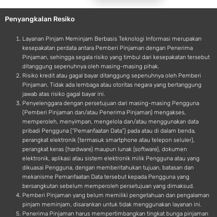
e
o
Penyangkalan Resiko
i
d
Layanan Pinjam Meminjam Berbasis Teknologi Informasi merupakan
kesepakatan perdata antara Pemberi Pinjaman dengan Penerima
Pinjaman, sehingga segala risiko yang timbul dari kesepakatan tersebut
ditanggung sepenuhnya oleh masing-masing pihak.
Risiko kredit atau gagal bayar ditanggung sepenuhnya oleh Pemberi
Pinjaman. Tidak ada lembaga atau otoritas negara yang bertanggung
jawab atas risiko gagal bayar ini.
Penyelenggara dengan persetujuan dari masing-masing Pengguna
(Pemberi Pinjaman dan/atau Penerima Pinjaman) mengakses,
memperoleh, menyimpan, mengelola dan/atau menggunakan data
pribadi Pengguna (“Pemanfaatan Data”) pada atau di dalam benda,
perangkat elektronik (termasuk smartphone atau telepon seluler),
perangkat keras (hardware) maupun lunak (software), dokumen
elektronik, aplikasi atau sistem elektronik milik Pengguna atau yang
dikuasai Pengguna, dengan memberitahukan tujuan, batasan dan
mekanisme Pemanfaatan Data tersebut kepada Pengguna yang
bersangkutan sebelum memperoleh persetujuan yang dimaksud.
Pemberi Pinjaman yang belum memiliki pengetahuan dan pengalaman
pinjam meminjam, disarankan untuk tidak menggunakan layanan ini.
Penerima Pinjaman harus mempertimbangkan tingkat bunga pinjaman