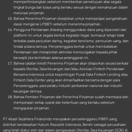
mempertimbangkan sebelum memberikan persetujuan atas segala
tingkat bunga dan biaya yang berlaku sesuai dengan kemampuan dalam
melunasi pinjaman.
Bahwa Penerima Pinjaman diwajibkan untuk mempelajari pengetahuan
dasar mengenai LPBBTI sebelum menerima pinjaman.
Pengguna Pendanaan dilarang menggunakan dana yang diperoleh dari
platform ini untuk segala bentuk kegiatan ilegal, termasuk tetapi tidak
terbatas pada perjudian daring, kegiatan terorisme, pencucian uang, dan
tindak pidana lainnya. Penyelenggara berhak untuk membatalkan
Pendanaan dan melaporkan aktivitas mencurigakan kepada pihak
berwajib jika terindikasi adanya pelanggaran ini.
Bahwa catatan kredit Penerima Pinjaman akan dilaporkan secara berkala
kepada Otoritas Jasa Keuangan dan/atau Asosiasi Fintech Pendanaan
Bersama Indonesia untuk kepentingan Pusat Data Fintech Lending atau
Fintech Data Center yang akan dimanfaatkan bersama dengan para
Penyelenggara, para pelaku industri perbankan nasional dan industri
keuangan lainnya.
Bahwa Pemberi Pinjaman dan Penerima Pinjaman sudah membaca dan
mempelajari setiap syarat dan ketentuan yang berlaku sebelum
mengajukan pinjaman.
PT Abadi Sejahtera Finansindo merupakan penyelenggara LPBBTI yang
didirikan berdasarkan Hukum Republik Indonesia. Berdiri sebagai perusahaan
yang telah diatur oleh dan dalam pengawasan Otoritas Jasa Keuangan (OJK) di