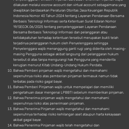
dilakukan melalui escrow account dan virtual account sebagaimana yang
diwajibkan berdasarkan Peraturan Otoritas Jasa Keuangan Republik
Indonesia Nomor 40 Tahun 2024 tentang Layanan Pendanaan Bersama
Berbasis Teknologi Informasi serta Ketentuan Surat Edaran Nomor
19/SEOJK.06/2025 tentang penyelenggaraan Layanan Pendanaan
Bersama Berbasis Teknologi Informasi dan pelanggaran atau
ketidakpatuhan terhadap ketentuan tersebut merupakan bukti telah
terjadinya pelanggaran hukum oleh Penyelenggara sehingga
Penyelenggara wajib menanggung ganti rugi yang diderita oleh masing-
masing Pengguna sebagai akibat langsung dari pelanggaran hukum
tersebut di atas tanpa mengurangi hak Pengguna yang menderita
kerugian menurut Kitab Undang-Undang Hukum Perdata.
Bahwa Pemberi pinjaman wajib mengetahui dan memahami
sepenuhnya risiko atas pemberian pinjaman termasuk namun tidak
terbatas pada risiko gagal bayar.
Bahwa Pemberi Pinjaman wajib untuk mempelajari dan memiliki
pengetahuan dasar mengenai LPBBTI sebelum memberikan pinjaman.
Bahwa Penerima pinjaman wajib mengetahui dan memahami
sepenuhnya risiko atas penerimaan pinjaman.
Bahwa Penerima Pinjaman wajib mengetahui dan memahami
sepenuhnya terhadap risiko kehilangan aset ataupun harta kekayaaan
akibat gagal bayar.
Bahwa Penerima Pinjaman wajib telah mengetahui dan