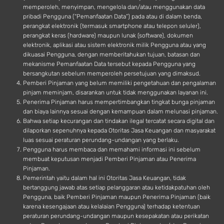
memperoleh, menyimpan, mengelola dan/atau menggunakan data
pribadi Pengguna (“Pemanfaatan Data”) pada atau di dalam benda,
perangkat elektronik (termasuk smartphone atau telepon seluler),
perangkat keras (hardware) maupun lunak (software), dokumen
elektronik, aplikasi atau sistem elektronik milik Pengguna atau yang
dikuasai Pengguna, dengan memberitahukan tujuan, batasan dan
mekanisme Pemanfaatan Data tersebut kepada Pengguna yang
bersangkutan sebelum memperoleh persetujuan yang dimaksud.
Pemberi Pinjaman yang belum memiliki pengetahuan dan pengalaman
pinjam meminjam, disarankan untuk tidak menggunakan layanan ini.
Penerima Pinjaman harus mempertimbangkan tingkat bunga pinjaman
dan biaya lainnya sesuai dengan kemampuan dalam melunasi pinjaman.
Bahwa setiap kecurangan dan tindakan ilegal tercatat secara digital dan
dilaporkan sepenuhnya kepada Otoritas Jasa Keuangan dan masyarakat
luas sesuai peraturan perundang-undangan yang berlaku.
Pengguna harus membaca dan memahami informasi ini sebelum
membuat keputusan menjadi Pemberi Pinjaman atau Penerima
Pinjaman.
Pemerintah yaitu dalam hal ini Otoritas Jasa Keuangan, tidak
bertanggung jawab atas setiap pelanggaran atau ketidakpatuhan oleh
Pengguna, baik Pemberi Pinjaman maupun Penerima Pinjaman (baik
karena kesengajaan atau kelalaian Pengguna) terhadap ketentuan
peraturan perundang-undangan maupun kesepakatan atau perikatan