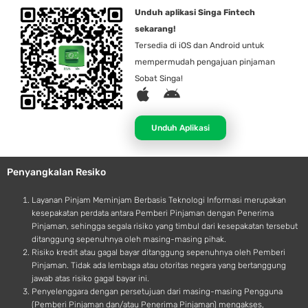
Unduh aplikasi Singa Fintech
sekarang!
Tersedia di iOS dan Android untuk
mempermudah pengajuan pinjaman
Sobat Singa!
A
A
p
n
p
d
Unduh Aplikasi
l
r
e
o
Penyangkalan Resiko
i
d
Layanan Pinjam Meminjam Berbasis Teknologi Informasi merupakan
kesepakatan perdata antara Pemberi Pinjaman dengan Penerima
Pinjaman, sehingga segala risiko yang timbul dari kesepakatan tersebut
ditanggung sepenuhnya oleh masing-masing pihak.
Risiko kredit atau gagal bayar ditanggung sepenuhnya oleh Pemberi
Pinjaman. Tidak ada lembaga atau otoritas negara yang bertanggung
jawab atas risiko gagal bayar ini.
Penyelenggara dengan persetujuan dari masing-masing Pengguna
(Pemberi Pinjaman dan/atau Penerima Pinjaman) mengakses,