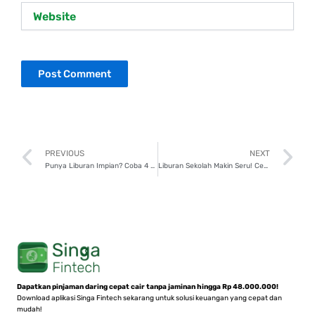
Website
Prev
N
PREVIOUS
NEXT
Punya Liburan Impian? Coba 4 Cara Cerdas Siapkan Dana Liburan!
Liburan Sekolah Makin Seru! Cek Destinasi dan Tipsnya, Wajib Coba!
Dapatkan pinjaman daring cepat cair tanpa jaminan hingga Rp 48.000.000!
Download aplikasi Singa Fintech sekarang untuk solusi keuangan yang cepat dan
mudah!