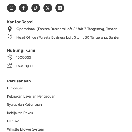
I
F
T
X
L
n
a
i
-
i
s
c
k
t
n
t
e
t
w
k
a
b
o
i
e
Kantor Resmi
g
o
k
t
d
Operational (Foresta Business Loft 3 Unit 7 Tangerang, Banten
r
o
t
i
a
k
e
n
Head Office (Foresta Business Loft 5 Unit 30 Tangerang, Banten
m
-
r
f
Hubungi Kami
1500066
cs@singa.id
Perusahaan
Himbauan
Kebijakan Layanan Pengaduan
Syarat dan Ketentuan
Kebijakan Privasi
RIPLAY
Whistle Blower System