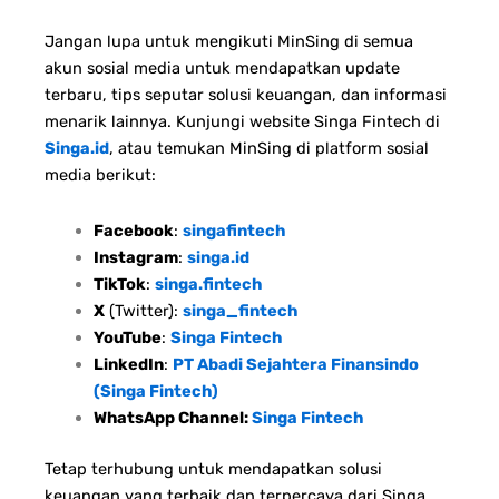
Jangan lupa untuk mengikuti MinSing di semua
akun sosial media untuk mendapatkan update
terbaru, tips seputar solusi keuangan, dan informasi
menarik lainnya. Kunjungi website Singa Fintech di
Singa.id
, atau temukan MinSing di platform sosial
media berikut:
Facebook
:
singafintech
Instagram
:
singa.id
TikTok
:
singa.fintech
X
(Twitter):
singa_fintech
YouTube
:
Singa Fintech
LinkedIn
:
PT Abadi Sejahtera Finansindo
(Singa Fintech)
WhatsApp Channel:
Singa Fintech
Tetap terhubung untuk mendapatkan solusi
keuangan yang terbaik dan terpercaya dari Singa