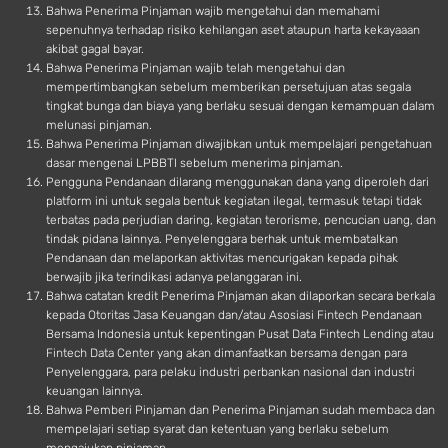
Bahwa Penerima Pinjaman wajib mengetahui dan memahami
sepenuhnya terhadap risiko kehilangan aset ataupun harta kekayaaan
akibat gagal bayar.
Bahwa Penerima Pinjaman wajib telah mengetahui dan
mempertimbangkan sebelum memberikan persetujuan atas segala
tingkat bunga dan biaya yang berlaku sesuai dengan kemampuan dalam
melunasi pinjaman.
Bahwa Penerima Pinjaman diwajibkan untuk mempelajari pengetahuan
dasar mengenai LPBBTI sebelum menerima pinjaman.
Pengguna Pendanaan dilarang menggunakan dana yang diperoleh dari
platform ini untuk segala bentuk kegiatan ilegal, termasuk tetapi tidak
terbatas pada perjudian daring, kegiatan terorisme, pencucian uang, dan
tindak pidana lainnya. Penyelenggara berhak untuk membatalkan
Pendanaan dan melaporkan aktivitas mencurigakan kepada pihak
berwajib jika terindikasi adanya pelanggaran ini.
Bahwa catatan kredit Penerima Pinjaman akan dilaporkan secara berkala
kepada Otoritas Jasa Keuangan dan/atau Asosiasi Fintech Pendanaan
Bersama Indonesia untuk kepentingan Pusat Data Fintech Lending atau
Fintech Data Center yang akan dimanfaatkan bersama dengan para
Penyelenggara, para pelaku industri perbankan nasional dan industri
keuangan lainnya.
Bahwa Pemberi Pinjaman dan Penerima Pinjaman sudah membaca dan
mempelajari setiap syarat dan ketentuan yang berlaku sebelum