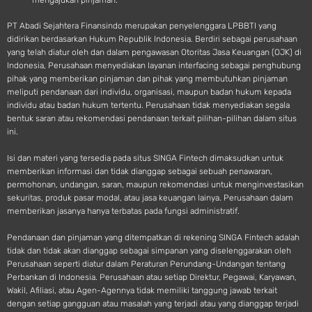
mengajukan pinjaman.
PT Abadi Sejahtera Finansindo merupakan penyelenggara LPBBTI yang
didirikan berdasarkan Hukum Republik Indonesia. Berdiri sebagai perusahaan
yang telah diatur oleh dan dalam pengawasan Otoritas Jasa Keuangan (OJK) di
Indonesia, Perusahaan menyediakan layanan interfacing sebagai penghubung
pihak yang memberikan pinjaman dan pihak yang membutuhkan pinjaman
meliputi pendanaan dari individu, organisasi, maupun badan hukum kepada
individu atau badan hukum tertentu. Perusahaan tidak menyediakan segala
bentuk saran atau rekomendasi pendanaan terkait pilihan-pilihan dalam situs
ini.
Isi dan materi yang tersedia pada situs SINGA Fintech dimaksudkan untuk
memberikan informasi dan tidak dianggap sebagai sebuah penawaran,
permohonan, undangan, saran, maupun rekomendasi untuk menginvestasikan
sekuritas, produk pasar modal, atau jasa keuangan lainya. Perusahaan dalam
memberikan jasanya hanya terbatas pada fungsi administratif.
Pendanaan dan pinjaman yang ditempatkan di rekening SINGA Fintech adalah
tidak dan tidak akan dianggap sebagai simpanan yang diselenggarakan oleh
Perusahaan seperti diatur dalam Peraturan Perundang-Undangan tentang
Perbankan di Indonesia. Perusahaan atau setiap Direktur, Pegawai, Karyawan,
Wakil, Afiliasi, atau Agen-Agennya tidak memiliki tanggung jawab terkait
dengan setiap gangguan atau masalah yang terjadi atau yang dianggap terjadi