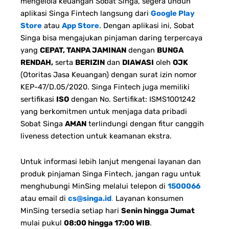
mengelola keuangan Sobat Singa, segera unduh
aplikasi Singa Fintech langsung dari
Google Play
Store
atau
App Store
. Dengan aplikasi ini, Sobat
Singa bisa mengajukan pinjaman daring terpercaya
yang
CEPAT, TANPA JAMINAN
dengan
BUNGA
RENDAH,
serta
BERIZIN
dan
DIAWASI
oleh
OJK
(Otoritas Jasa Keuangan) dengan surat izin nomor
KEP-47/D.05/2020. Singa Fintech juga memiliki
sertifikasi
ISO
dengan No. Sertifikat: ISMS1001242
yang berkomitmen untuk menjaga data pribadi
Sobat Singa
AMAN
terlindungi dengan fitur canggih
liveness detection untuk keamanan ekstra.
Untuk informasi lebih lanjut mengenai layanan dan
produk pinjaman Singa Fintech, jangan ragu untuk
menghubungi MinSing melalui telepon di
1500066
atau email di
cs@singa.id
.
Layanan konsumen
MinSing tersedia setiap hari
Senin hingga Jumat
mulai pukul
08:00 hingga 17:00 WIB
.