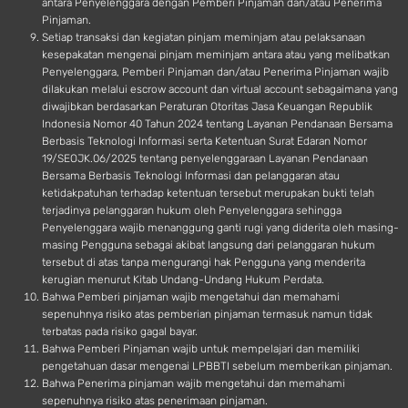
antara Penyelenggara dengan Pemberi Pinjaman dan/atau Penerima
Pinjaman.
Setiap transaksi dan kegiatan pinjam meminjam atau pelaksanaan
kesepakatan mengenai pinjam meminjam antara atau yang melibatkan
Penyelenggara, Pemberi Pinjaman dan/atau Penerima Pinjaman wajib
dilakukan melalui escrow account dan virtual account sebagaimana yang
diwajibkan berdasarkan Peraturan Otoritas Jasa Keuangan Republik
Indonesia Nomor 40 Tahun 2024 tentang Layanan Pendanaan Bersama
Berbasis Teknologi Informasi serta Ketentuan Surat Edaran Nomor
19/SEOJK.06/2025 tentang penyelenggaraan Layanan Pendanaan
Bersama Berbasis Teknologi Informasi dan pelanggaran atau
ketidakpatuhan terhadap ketentuan tersebut merupakan bukti telah
terjadinya pelanggaran hukum oleh Penyelenggara sehingga
Penyelenggara wajib menanggung ganti rugi yang diderita oleh masing-
masing Pengguna sebagai akibat langsung dari pelanggaran hukum
tersebut di atas tanpa mengurangi hak Pengguna yang menderita
kerugian menurut Kitab Undang-Undang Hukum Perdata.
Bahwa Pemberi pinjaman wajib mengetahui dan memahami
sepenuhnya risiko atas pemberian pinjaman termasuk namun tidak
terbatas pada risiko gagal bayar.
Bahwa Pemberi Pinjaman wajib untuk mempelajari dan memiliki
pengetahuan dasar mengenai LPBBTI sebelum memberikan pinjaman.
Bahwa Penerima pinjaman wajib mengetahui dan memahami
sepenuhnya risiko atas penerimaan pinjaman.