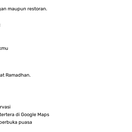
ggan maupun restoran.
:
okmu
saat Ramadhan.
rvasi
ertera di Google Maps
 berbuka puasa