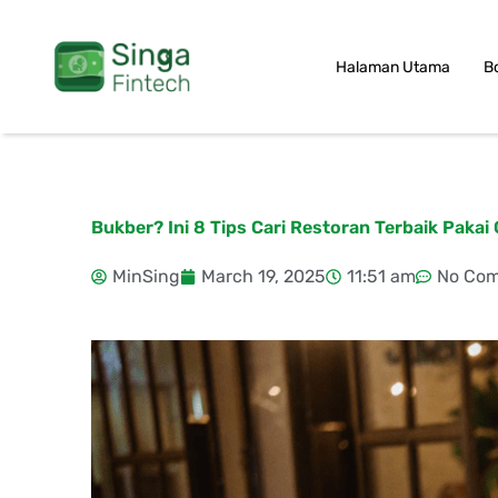
Skip
to
Halaman Utama
B
content
Bukber? Ini 8 Tips Cari Restoran Terbaik Pakai
MinSing
March 19, 2025
11:51 am
No Co