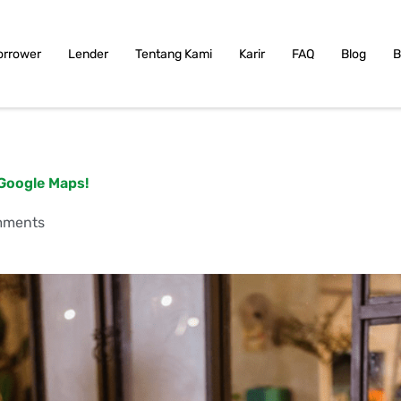
orrower
Lender
Tentang Kami
Karir
FAQ
Blog
B
 Google Maps!
mments