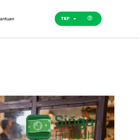
TKP
antuan