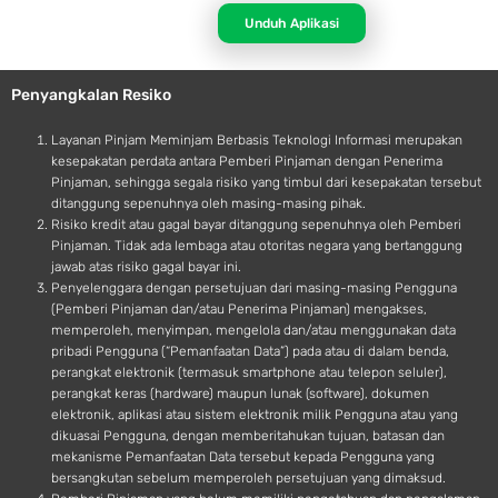
p
d
Unduh Aplikasi
l
r
e
o
Penyangkalan Resiko
i
d
Layanan Pinjam Meminjam Berbasis Teknologi Informasi merupakan
kesepakatan perdata antara Pemberi Pinjaman dengan Penerima
Pinjaman, sehingga segala risiko yang timbul dari kesepakatan tersebut
ditanggung sepenuhnya oleh masing-masing pihak.
Risiko kredit atau gagal bayar ditanggung sepenuhnya oleh Pemberi
Pinjaman. Tidak ada lembaga atau otoritas negara yang bertanggung
jawab atas risiko gagal bayar ini.
Penyelenggara dengan persetujuan dari masing-masing Pengguna
(Pemberi Pinjaman dan/atau Penerima Pinjaman) mengakses,
memperoleh, menyimpan, mengelola dan/atau menggunakan data
pribadi Pengguna (“Pemanfaatan Data”) pada atau di dalam benda,
perangkat elektronik (termasuk smartphone atau telepon seluler),
perangkat keras (hardware) maupun lunak (software), dokumen
elektronik, aplikasi atau sistem elektronik milik Pengguna atau yang
dikuasai Pengguna, dengan memberitahukan tujuan, batasan dan
mekanisme Pemanfaatan Data tersebut kepada Pengguna yang
bersangkutan sebelum memperoleh persetujuan yang dimaksud.