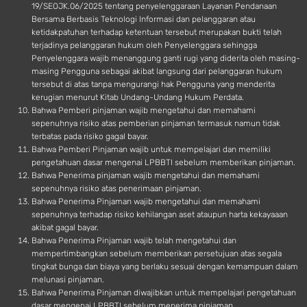
19/SEOJK.06/2025 tentang penyelenggaraan Layanan Pendanaan
Bersama Berbasis Teknologi Informasi dan pelanggaran atau
ketidakpatuhan terhadap ketentuan tersebut merupakan bukti telah
terjadinya pelanggaran hukum oleh Penyelenggara sehingga
Penyelenggara wajib menanggung ganti rugi yang diderita oleh masing-
masing Pengguna sebagai akibat langsung dari pelanggaran hukum
tersebut di atas tanpa mengurangi hak Pengguna yang menderita
kerugian menurut Kitab Undang-Undang Hukum Perdata.
Bahwa Pemberi pinjaman wajib mengetahui dan memahami
sepenuhnya risiko atas pemberian pinjaman termasuk namun tidak
terbatas pada risiko gagal bayar.
Bahwa Pemberi Pinjaman wajib untuk mempelajari dan memiliki
pengetahuan dasar mengenai LPBBTI sebelum memberikan pinjaman.
Bahwa Penerima pinjaman wajib mengetahui dan memahami
sepenuhnya risiko atas penerimaan pinjaman.
Bahwa Penerima Pinjaman wajib mengetahui dan memahami
sepenuhnya terhadap risiko kehilangan aset ataupun harta kekayaaan
akibat gagal bayar.
Bahwa Penerima Pinjaman wajib telah mengetahui dan
mempertimbangkan sebelum memberikan persetujuan atas segala
tingkat bunga dan biaya yang berlaku sesuai dengan kemampuan dalam
melunasi pinjaman.
Bahwa Penerima Pinjaman diwajibkan untuk mempelajari pengetahuan
dasar mengenai LPBBTI sebelum menerima pinjaman.