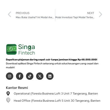
Prev
N
PREVIOUS
NEXT
Mau Buka Usaha? Ini Modal Awal yang Harus Disiapkan Wirausahawan!
Mulai Investasi Tapi Modal Terbatas? Coba 5 Jenis Ini!
Dapatkan pinjaman daring cepat cair tanpa jaminan hingga Rp 48.000.000!
Download aplikasi Singa Fintech sekarang untuk solusi keuangan yang cepat dan
mudah!
I
F
T
X
L
n
a
i
-
i
s
c
k
t
n
t
e
t
w
k
a
b
o
i
e
Kantor Resmi
g
o
k
t
d
Operational (Foresta Business Loft 3 Unit 7 Tangerang, Banten
r
o
t
i
a
k
e
n
Head Office (Foresta Business Loft 5 Unit 30 Tangerang, Banten
m
-
r
f