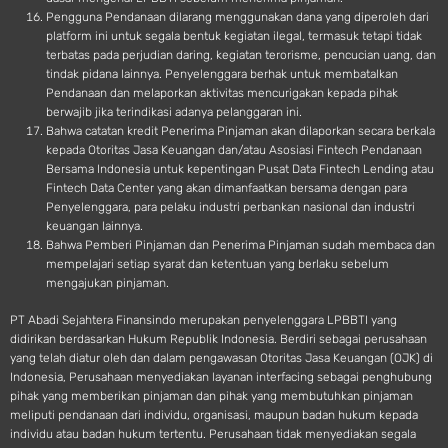
Pengguna Pendanaan dilarang menggunakan dana yang diperoleh dari
platform ini untuk segala bentuk kegiatan ilegal, termasuk tetapi tidak
terbatas pada perjudian daring, kegiatan terorisme, pencucian uang, dan
tindak pidana lainnya. Penyelenggara berhak untuk membatalkan
Pendanaan dan melaporkan aktivitas mencurigakan kepada pihak
berwajib jika terindikasi adanya pelanggaran ini.
Bahwa catatan kredit Penerima Pinjaman akan dilaporkan secara berkala
kepada Otoritas Jasa Keuangan dan/atau Asosiasi Fintech Pendanaan
Bersama Indonesia untuk kepentingan Pusat Data Fintech Lending atau
Fintech Data Center yang akan dimanfaatkan bersama dengan para
Penyelenggara, para pelaku industri perbankan nasional dan industri
keuangan lainnya.
Bahwa Pemberi Pinjaman dan Penerima Pinjaman sudah membaca dan
mempelajari setiap syarat dan ketentuan yang berlaku sebelum
mengajukan pinjaman.
PT Abadi Sejahtera Finansindo merupakan penyelenggara LPBBTI yang
didirikan berdasarkan Hukum Republik Indonesia. Berdiri sebagai perusahaan
yang telah diatur oleh dan dalam pengawasan Otoritas Jasa Keuangan (OJK) di
Indonesia, Perusahaan menyediakan layanan interfacing sebagai penghubung
pihak yang memberikan pinjaman dan pihak yang membutuhkan pinjaman
meliputi pendanaan dari individu, organisasi, maupun badan hukum kepada
individu atau badan hukum tertentu. Perusahaan tidak menyediakan segala