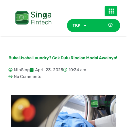
Skip
to
content
TKP
Buka Usaha Laundry? Cek Dulu Rincian Modal Awalnya!
MinSing
April 23, 2025
10:34 am
No Comments