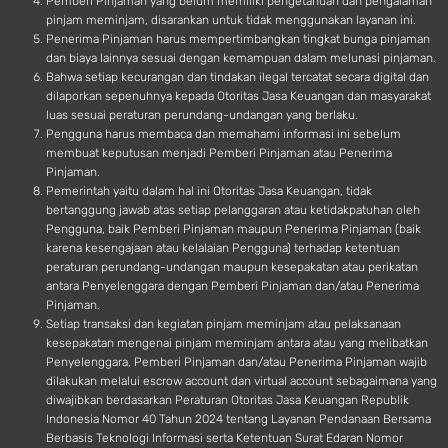
Pemberi Pinjaman yang belum memiliki pengetahuan dan pengalaman
pinjam meminjam, disarankan untuk tidak menggunakan layanan ini.
Penerima Pinjaman harus mempertimbangkan tingkat bunga pinjaman
dan biaya lainnya sesuai dengan kemampuan dalam melunasi pinjaman.
Bahwa setiap kecurangan dan tindakan ilegal tercatat secara digital dan
dilaporkan sepenuhnya kepada Otoritas Jasa Keuangan dan masyarakat
luas sesuai peraturan perundang-undangan yang berlaku.
Pengguna harus membaca dan memahami informasi ini sebelum
membuat keputusan menjadi Pemberi Pinjaman atau Penerima
Pinjaman.
Pemerintah yaitu dalam hal ini Otoritas Jasa Keuangan, tidak
bertanggung jawab atas setiap pelanggaran atau ketidakpatuhan oleh
Pengguna, baik Pemberi Pinjaman maupun Penerima Pinjaman (baik
karena kesengajaan atau kelalaian Pengguna) terhadap ketentuan
peraturan perundang-undangan maupun kesepakatan atau perikatan
antara Penyelenggara dengan Pemberi Pinjaman dan/atau Penerima
Pinjaman.
Setiap transaksi dan kegiatan pinjam meminjam atau pelaksanaan
kesepakatan mengenai pinjam meminjam antara atau yang melibatkan
Penyelenggara, Pemberi Pinjaman dan/atau Penerima Pinjaman wajib
dilakukan melalui escrow account dan virtual account sebagaimana yang
diwajibkan berdasarkan Peraturan Otoritas Jasa Keuangan Republik
Indonesia Nomor 40 Tahun 2024 tentang Layanan Pendanaan Bersama
Berbasis Teknologi Informasi serta Ketentuan Surat Edaran Nomor