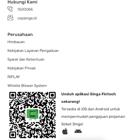
Hubungi Kami
1500066
cs@singa.id
Perusahaan
Himbauan
Kebijakan Layanan Pengaduan
Syarat dan Ketentuan
Kebijakan Privasi
RIPLAY
Whistle Blower System
Unduh aplikasi Singa Fintech
sekarang!
Tersedia di iOS dan Android untuk
mempermudah pengajuan pinjaman
Sobat Singa!
A
A
p
n