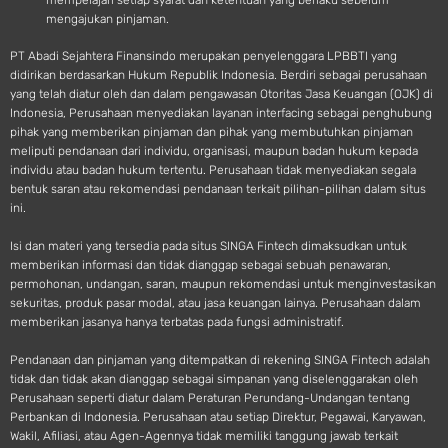
mempelajari setiap syarat dan ketentuan yang berlaku sebelum
mengajukan pinjaman.
PT Abadi Sejahtera Finansindo merupakan penyelenggara LPBBTI yang
didirikan berdasarkan Hukum Republik Indonesia. Berdiri sebagai perusahaan
yang telah diatur oleh dan dalam pengawasan Otoritas Jasa Keuangan (OJK) di
Indonesia, Perusahaan menyediakan layanan interfacing sebagai penghubung
pihak yang memberikan pinjaman dan pihak yang membutuhkan pinjaman
meliputi pendanaan dari individu, organisasi, maupun badan hukum kepada
individu atau badan hukum tertentu. Perusahaan tidak menyediakan segala
bentuk saran atau rekomendasi pendanaan terkait pilihan-pilihan dalam situs
ini.
Isi dan materi yang tersedia pada situs SINGA Fintech dimaksudkan untuk
memberikan informasi dan tidak dianggap sebagai sebuah penawaran,
permohonan, undangan, saran, maupun rekomendasi untuk menginvestasikan
sekuritas, produk pasar modal, atau jasa keuangan lainya. Perusahaan dalam
memberikan jasanya hanya terbatas pada fungsi administratif.
Pendanaan dan pinjaman yang ditempatkan di rekening SINGA Fintech adalah
tidak dan tidak akan dianggap sebagai simpanan yang diselenggarakan oleh
Perusahaan seperti diatur dalam Peraturan Perundang-Undangan tentang
Perbankan di Indonesia. Perusahaan atau setiap Direktur, Pegawai, Karyawan,
Wakil, Afiliasi, atau Agen-Agennya tidak memiliki tanggung jawab terkait