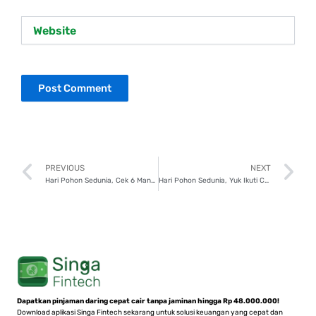
Website
Prev
N
PREVIOUS
NEXT
Hari Pohon Sedunia, Cek 6 Manfaat Menanam Pohon!
Hari Pohon Sedunia, Yuk Ikuti Cara Mudah Jaga Kelestarian Alam!
Dapatkan pinjaman daring cepat cair tanpa jaminan hingga Rp 48.000.000!
Download aplikasi Singa Fintech sekarang untuk solusi keuangan yang cepat dan