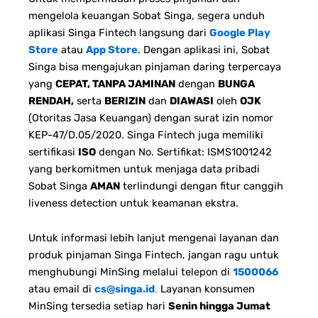
mengelola keuangan Sobat Singa, segera unduh
aplikasi Singa Fintech langsung dari
Google Play
Store
atau
App Store
. Dengan aplikasi ini, Sobat
Singa bisa mengajukan pinjaman daring terpercaya
yang
CEPAT, TANPA JAMINAN
dengan
BUNGA
RENDAH,
serta
BERIZIN
dan
DIAWASI
oleh
OJK
(Otoritas Jasa Keuangan) dengan surat izin nomor
KEP-47/D.05/2020. Singa Fintech juga memiliki
sertifikasi
ISO
dengan No. Sertifikat: ISMS1001242
yang berkomitmen untuk menjaga data pribadi
Sobat Singa
AMAN
terlindungi dengan fitur canggih
liveness detection untuk keamanan ekstra.
Untuk informasi lebih lanjut mengenai layanan dan
produk pinjaman Singa Fintech, jangan ragu untuk
menghubungi MinSing melalui telepon di
1500066
atau email di
cs@singa.id
.
Layanan konsumen
MinSing tersedia setiap hari
Senin hingga Jumat