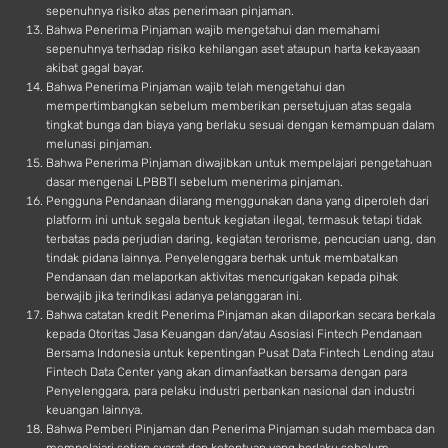
sepenuhnya risiko atas penerimaan pinjaman.
Bahwa Penerima Pinjaman wajib mengetahui dan memahami
sepenuhnya terhadap risiko kehilangan aset ataupun harta kekayaaan
akibat gagal bayar.
Bahwa Penerima Pinjaman wajib telah mengetahui dan
mempertimbangkan sebelum memberikan persetujuan atas segala
tingkat bunga dan biaya yang berlaku sesuai dengan kemampuan dalam
melunasi pinjaman.
Bahwa Penerima Pinjaman diwajibkan untuk mempelajari pengetahuan
dasar mengenai LPBBTI sebelum menerima pinjaman.
Pengguna Pendanaan dilarang menggunakan dana yang diperoleh dari
platform ini untuk segala bentuk kegiatan ilegal, termasuk tetapi tidak
terbatas pada perjudian daring, kegiatan terorisme, pencucian uang, dan
tindak pidana lainnya. Penyelenggara berhak untuk membatalkan
Pendanaan dan melaporkan aktivitas mencurigakan kepada pihak
berwajib jika terindikasi adanya pelanggaran ini.
Bahwa catatan kredit Penerima Pinjaman akan dilaporkan secara berkala
kepada Otoritas Jasa Keuangan dan/atau Asosiasi Fintech Pendanaan
Bersama Indonesia untuk kepentingan Pusat Data Fintech Lending atau
Fintech Data Center yang akan dimanfaatkan bersama dengan para
Penyelenggara, para pelaku industri perbankan nasional dan industri
keuangan lainnya.
Bahwa Pemberi Pinjaman dan Penerima Pinjaman sudah membaca dan