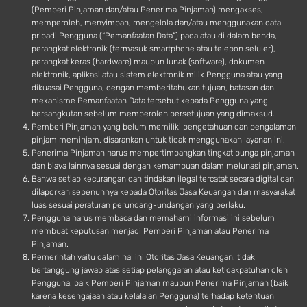
(Pemberi Pinjaman dan/atau Penerima Pinjaman) mengakses,
memperoleh, menyimpan, mengelola dan/atau menggunakan data
pribadi Pengguna (“Pemanfaatan Data”) pada atau di dalam benda,
perangkat elektronik (termasuk smartphone atau telepon seluler),
perangkat keras (hardware) maupun lunak (software), dokumen
elektronik, aplikasi atau sistem elektronik milik Pengguna atau yang
dikuasai Pengguna, dengan memberitahukan tujuan, batasan dan
mekanisme Pemanfaatan Data tersebut kepada Pengguna yang
bersangkutan sebelum memperoleh persetujuan yang dimaksud.
Pemberi Pinjaman yang belum memiliki pengetahuan dan pengalaman
pinjam meminjam, disarankan untuk tidak menggunakan layanan ini.
Penerima Pinjaman harus mempertimbangkan tingkat bunga pinjaman
dan biaya lainnya sesuai dengan kemampuan dalam melunasi pinjaman.
Bahwa setiap kecurangan dan tindakan ilegal tercatat secara digital dan
dilaporkan sepenuhnya kepada Otoritas Jasa Keuangan dan masyarakat
luas sesuai peraturan perundang-undangan yang berlaku.
Pengguna harus membaca dan memahami informasi ini sebelum
membuat keputusan menjadi Pemberi Pinjaman atau Penerima
Pinjaman.
Pemerintah yaitu dalam hal ini Otoritas Jasa Keuangan, tidak
bertanggung jawab atas setiap pelanggaran atau ketidakpatuhan oleh
Pengguna, baik Pemberi Pinjaman maupun Penerima Pinjaman (baik
karena kesengajaan atau kelalaian Pengguna) terhadap ketentuan