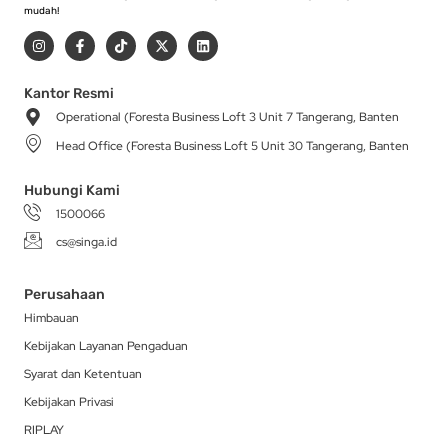
mudah!
I
F
T
X
L
n
a
i
-
i
s
c
k
t
n
t
e
t
w
k
a
b
o
i
e
Kantor Resmi
g
o
k
t
d
Operational (Foresta Business Loft 3 Unit 7 Tangerang, Banten
r
o
t
i
a
k
e
n
Head Office (Foresta Business Loft 5 Unit 30 Tangerang, Banten
m
-
r
f
Hubungi Kami
1500066
cs@singa.id
Perusahaan
Himbauan
Kebijakan Layanan Pengaduan
Syarat dan Ketentuan
Kebijakan Privasi
RIPLAY