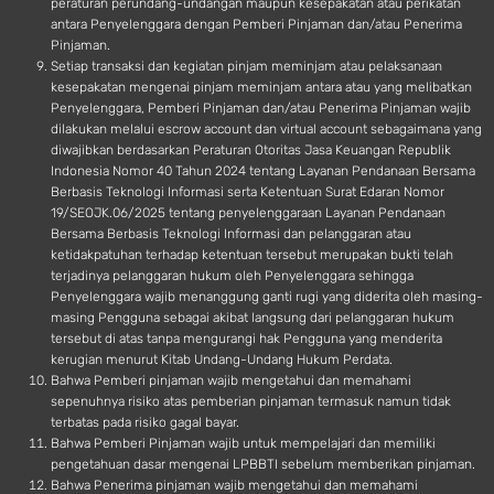
peraturan perundang-undangan maupun kesepakatan atau perikatan
antara Penyelenggara dengan Pemberi Pinjaman dan/atau Penerima
Pinjaman.
Setiap transaksi dan kegiatan pinjam meminjam atau pelaksanaan
kesepakatan mengenai pinjam meminjam antara atau yang melibatkan
Penyelenggara, Pemberi Pinjaman dan/atau Penerima Pinjaman wajib
dilakukan melalui escrow account dan virtual account sebagaimana yang
diwajibkan berdasarkan Peraturan Otoritas Jasa Keuangan Republik
Indonesia Nomor 40 Tahun 2024 tentang Layanan Pendanaan Bersama
Berbasis Teknologi Informasi serta Ketentuan Surat Edaran Nomor
19/SEOJK.06/2025 tentang penyelenggaraan Layanan Pendanaan
Bersama Berbasis Teknologi Informasi dan pelanggaran atau
ketidakpatuhan terhadap ketentuan tersebut merupakan bukti telah
terjadinya pelanggaran hukum oleh Penyelenggara sehingga
Penyelenggara wajib menanggung ganti rugi yang diderita oleh masing-
masing Pengguna sebagai akibat langsung dari pelanggaran hukum
tersebut di atas tanpa mengurangi hak Pengguna yang menderita
kerugian menurut Kitab Undang-Undang Hukum Perdata.
Bahwa Pemberi pinjaman wajib mengetahui dan memahami
sepenuhnya risiko atas pemberian pinjaman termasuk namun tidak
terbatas pada risiko gagal bayar.
Bahwa Pemberi Pinjaman wajib untuk mempelajari dan memiliki
pengetahuan dasar mengenai LPBBTI sebelum memberikan pinjaman.
Bahwa Penerima pinjaman wajib mengetahui dan memahami