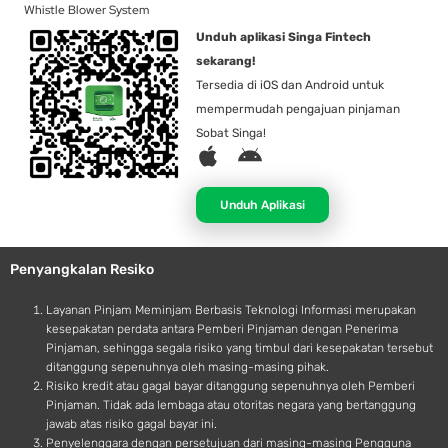
Whistle Blower System
Unduh aplikasi Singa Fintech
sekarang!
Tersedia di iOS dan Android untuk
mempermudah pengajuan pinjaman
Sobat Singa!
A
A
p
n
p
d
Unduh Aplikasi
l
r
e
o
Penyangkalan Resiko
i
d
Layanan Pinjam Meminjam Berbasis Teknologi Informasi merupakan
kesepakatan perdata antara Pemberi Pinjaman dengan Penerima
Pinjaman, sehingga segala risiko yang timbul dari kesepakatan tersebut
ditanggung sepenuhnya oleh masing-masing pihak.
Risiko kredit atau gagal bayar ditanggung sepenuhnya oleh Pemberi
Pinjaman. Tidak ada lembaga atau otoritas negara yang bertanggung
jawab atas risiko gagal bayar ini.
Penyelenggara dengan persetujuan dari masing-masing Pengguna