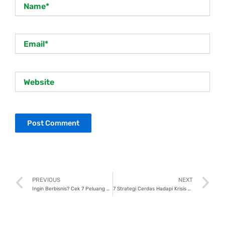
Name*
Email*
Website
Prev
N
PREVIOUS
NEXT
Ingin Berbisnis? Cek 7 Peluang Menjanjikan Ini!
7 Strategi Cerdas Hadapi Krisis Keuangan Pribadi