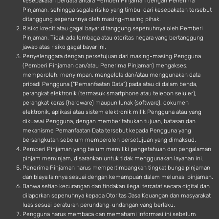
kesepakatan perdata antara Pemberi Pinjaman dengan Penerima
Pinjaman, sehingga segala risiko yang timbul dari kesepakatan tersebut
ditanggung sepenuhnya oleh masing-masing pihak.
Risiko kredit atau gagal bayar ditanggung sepenuhnya oleh Pemberi
Pinjaman. Tidak ada lembaga atau otoritas negara yang bertanggung
jawab atas risiko gagal bayar ini.
Penyelenggara dengan persetujuan dari masing-masing Pengguna
(Pemberi Pinjaman dan/atau Penerima Pinjaman) mengakses,
memperoleh, menyimpan, mengelola dan/atau menggunakan data
pribadi Pengguna (“Pemanfaatan Data”) pada atau di dalam benda,
perangkat elektronik (termasuk smartphone atau telepon seluler),
perangkat keras (hardware) maupun lunak (software), dokumen
elektronik, aplikasi atau sistem elektronik milik Pengguna atau yang
dikuasai Pengguna, dengan memberitahukan tujuan, batasan dan
mekanisme Pemanfaatan Data tersebut kepada Pengguna yang
bersangkutan sebelum memperoleh persetujuan yang dimaksud.
Pemberi Pinjaman yang belum memiliki pengetahuan dan pengalaman
pinjam meminjam, disarankan untuk tidak menggunakan layanan ini.
Penerima Pinjaman harus mempertimbangkan tingkat bunga pinjaman
dan biaya lainnya sesuai dengan kemampuan dalam melunasi pinjaman.
Bahwa setiap kecurangan dan tindakan ilegal tercatat secara digital dan
dilaporkan sepenuhnya kepada Otoritas Jasa Keuangan dan masyarakat
luas sesuai peraturan perundang-undangan yang berlaku.
Pengguna harus membaca dan memahami informasi ini sebelum