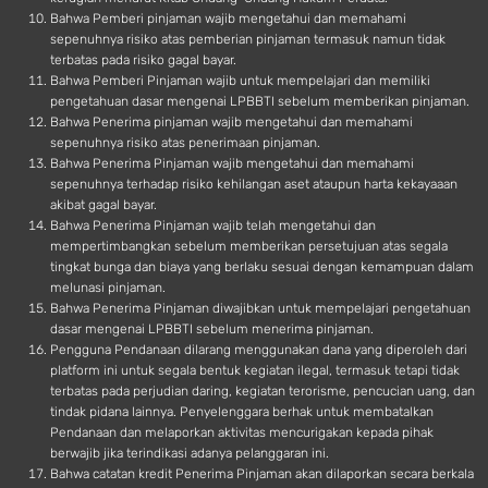
Bahwa Pemberi pinjaman wajib mengetahui dan memahami
sepenuhnya risiko atas pemberian pinjaman termasuk namun tidak
terbatas pada risiko gagal bayar.
Bahwa Pemberi Pinjaman wajib untuk mempelajari dan memiliki
pengetahuan dasar mengenai LPBBTI sebelum memberikan pinjaman.
Bahwa Penerima pinjaman wajib mengetahui dan memahami
sepenuhnya risiko atas penerimaan pinjaman.
Bahwa Penerima Pinjaman wajib mengetahui dan memahami
sepenuhnya terhadap risiko kehilangan aset ataupun harta kekayaaan
akibat gagal bayar.
Bahwa Penerima Pinjaman wajib telah mengetahui dan
mempertimbangkan sebelum memberikan persetujuan atas segala
tingkat bunga dan biaya yang berlaku sesuai dengan kemampuan dalam
melunasi pinjaman.
Bahwa Penerima Pinjaman diwajibkan untuk mempelajari pengetahuan
dasar mengenai LPBBTI sebelum menerima pinjaman.
Pengguna Pendanaan dilarang menggunakan dana yang diperoleh dari
platform ini untuk segala bentuk kegiatan ilegal, termasuk tetapi tidak
terbatas pada perjudian daring, kegiatan terorisme, pencucian uang, dan
tindak pidana lainnya. Penyelenggara berhak untuk membatalkan
Pendanaan dan melaporkan aktivitas mencurigakan kepada pihak
berwajib jika terindikasi adanya pelanggaran ini.
Bahwa catatan kredit Penerima Pinjaman akan dilaporkan secara berkala