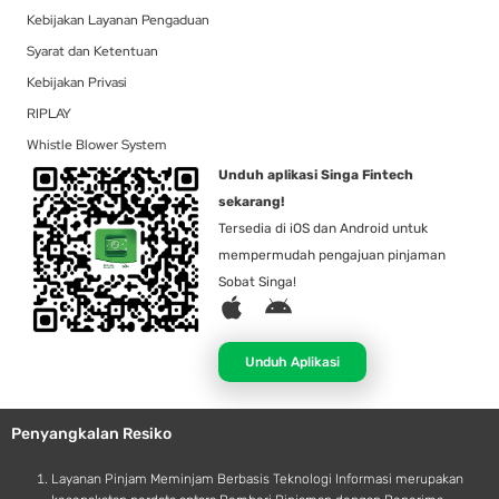
Kebijakan Layanan Pengaduan
Syarat dan Ketentuan
Kebijakan Privasi
RIPLAY
Whistle Blower System
Unduh aplikasi Singa Fintech
sekarang!
Tersedia di iOS dan Android untuk
mempermudah pengajuan pinjaman
Sobat Singa!
A
A
p
n
p
d
Unduh Aplikasi
l
r
e
o
Penyangkalan Resiko
i
d
Layanan Pinjam Meminjam Berbasis Teknologi Informasi merupakan