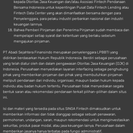
kepada Otoritas Jasa Keuangan dan/atau Asosiasi Fintech Pendanaan
Bersama Indonesia untuk kepentingan Pusat Data Fintech Lending atau
Fintech Data Center yang akan dimanfaatkan bersama dengan para
Penyelenggara, para pelaku industri perbankan nasional dan industri
keuangan lainnya.
Bahwa Pemberi Pinjaman dan Penerima Pinjaman sudah membaca dan
mempelajari setiap syarat dan ketentuan yang berlaku sebelum
mengajukan pinjaman.
PT Abadi Sejahtera Finansindo merupakan penyelenggara LPBBTI yang
didirikan berdasarkan Hukum Republik Indonesia. Berdiri sebagai perusahaan
yang telah diatur oleh dan dalam pengawasan Otoritas Jasa Keuangan (OJK) di
Indonesia, Perusahaan menyediakan layanan interfacing sebagai penghubung
pihak yang memberikan pinjaman dan pihak yang membutuhkan pinjaman
meliputi pendanaan dari individu, organisasi, maupun badan hukum kepada
individu atau badan hukum tertentu. Perusahaan tidak menyediakan segala
bentuk saran atau rekomendasi pendanaan terkait pilihan-pilihan dalam situs
ini.
Isi dan materi yang tersedia pada situs SINGA Fintech dimaksudkan untuk
memberikan informasi dan tidak dianggap sebagai sebuah penawaran,
permohonan, undangan, saran, maupun rekomendasi untuk menginvestasikan
sekuritas, produk pasar modal, atau jasa keuangan lainya. Perusahaan dalam
memberikan jasanya hanya terbatas pada fungsi administratif.