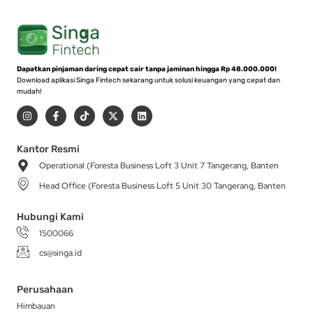
Dapatkan pinjaman daring cepat cair tanpa jaminan hingga Rp 48.000.000!
Download aplikasi Singa Fintech sekarang untuk solusi keuangan yang cepat dan
mudah!
I
F
T
X
L
n
a
i
-
i
s
c
k
t
n
t
e
t
w
k
a
b
o
i
e
Kantor Resmi
g
o
k
t
d
Operational (Foresta Business Loft 3 Unit 7 Tangerang, Banten
r
o
t
i
a
k
e
n
Head Office (Foresta Business Loft 5 Unit 30 Tangerang, Banten
m
-
r
f
Hubungi Kami
1500066
cs@singa.id
Perusahaan
Himbauan