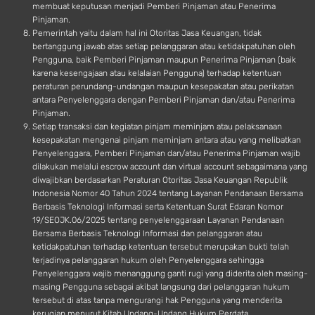
membuat keputusan menjadi Pemberi Pinjaman atau Penerima
Pinjaman.
Pemerintah yaitu dalam hal ini Otoritas Jasa Keuangan, tidak
bertanggung jawab atas setiap pelanggaran atau ketidakpatuhan oleh
Pengguna, baik Pemberi Pinjaman maupun Penerima Pinjaman (baik
karena kesengajaan atau kelalaian Pengguna) terhadap ketentuan
peraturan perundang-undangan maupun kesepakatan atau perikatan
antara Penyelenggara dengan Pemberi Pinjaman dan/atau Penerima
Pinjaman.
Setiap transaksi dan kegiatan pinjam meminjam atau pelaksanaan
kesepakatan mengenai pinjam meminjam antara atau yang melibatkan
Penyelenggara, Pemberi Pinjaman dan/atau Penerima Pinjaman wajib
dilakukan melalui escrow account dan virtual account sebagaimana yang
diwajibkan berdasarkan Peraturan Otoritas Jasa Keuangan Republik
Indonesia Nomor 40 Tahun 2024 tentang Layanan Pendanaan Bersama
Berbasis Teknologi Informasi serta Ketentuan Surat Edaran Nomor
19/SEOJK.06/2025 tentang penyelenggaraan Layanan Pendanaan
Bersama Berbasis Teknologi Informasi dan pelanggaran atau
ketidakpatuhan terhadap ketentuan tersebut merupakan bukti telah
terjadinya pelanggaran hukum oleh Penyelenggara sehingga
Penyelenggara wajib menanggung ganti rugi yang diderita oleh masing-
masing Pengguna sebagai akibat langsung dari pelanggaran hukum
tersebut di atas tanpa mengurangi hak Pengguna yang menderita
kerugian menurut Kitab Undang-Undang Hukum Perdata.