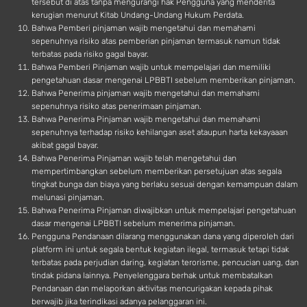
tersebut di atas tanpa mengurangi hak Pengguna yang menderita
kerugian menurut Kitab Undang-Undang Hukum Perdata.
Bahwa Pemberi pinjaman wajib mengetahui dan memahami
sepenuhnya risiko atas pemberian pinjaman termasuk namun tidak
terbatas pada risiko gagal bayar.
Bahwa Pemberi Pinjaman wajib untuk mempelajari dan memiliki
pengetahuan dasar mengenai LPBBTI sebelum memberikan pinjaman.
Bahwa Penerima pinjaman wajib mengetahui dan memahami
sepenuhnya risiko atas penerimaan pinjaman.
Bahwa Penerima Pinjaman wajib mengetahui dan memahami
sepenuhnya terhadap risiko kehilangan aset ataupun harta kekayaaan
akibat gagal bayar.
Bahwa Penerima Pinjaman wajib telah mengetahui dan
mempertimbangkan sebelum memberikan persetujuan atas segala
tingkat bunga dan biaya yang berlaku sesuai dengan kemampuan dalam
melunasi pinjaman.
Bahwa Penerima Pinjaman diwajibkan untuk mempelajari pengetahuan
dasar mengenai LPBBTI sebelum menerima pinjaman.
Pengguna Pendanaan dilarang menggunakan dana yang diperoleh dari
platform ini untuk segala bentuk kegiatan ilegal, termasuk tetapi tidak
terbatas pada perjudian daring, kegiatan terorisme, pencucian uang, dan
tindak pidana lainnya. Penyelenggara berhak untuk membatalkan
Pendanaan dan melaporkan aktivitas mencurigakan kepada pihak
berwajib jika terindikasi adanya pelanggaran ini.