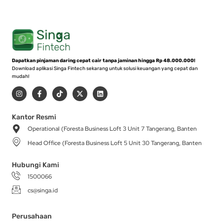
Dapatkan pinjaman daring cepat cair tanpa jaminan hingga Rp 48.000.000!
Download aplikasi Singa Fintech sekarang untuk solusi keuangan yang cepat dan
mudah!
I
F
T
X
L
n
a
i
-
i
s
c
k
t
n
t
e
t
w
k
a
b
o
i
e
Kantor Resmi
g
o
k
t
d
Operational (Foresta Business Loft 3 Unit 7 Tangerang, Banten
r
o
t
i
a
k
e
n
Head Office (Foresta Business Loft 5 Unit 30 Tangerang, Banten
m
-
r
f
Hubungi Kami
1500066
cs@singa.id
Perusahaan