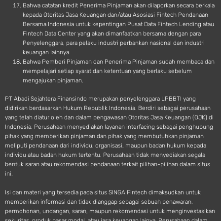
Bahwa catatan kredit Penerima Pinjaman akan dilaporkan secara berkala
kepada Otoritas Jasa Keuangan dan/atau Asosiasi Fintech Pendanaan
Bersama Indonesia untuk kepentingan Pusat Data Fintech Lending atau
Fintech Data Center yang akan dimanfaatkan bersama dengan para
Penyelenggara, para pelaku industri perbankan nasional dan industri
keuangan lainnya.
Bahwa Pemberi Pinjaman dan Penerima Pinjaman sudah membaca dan
mempelajari setiap syarat dan ketentuan yang berlaku sebelum
mengajukan pinjaman.
PT Abadi Sejahtera Finansindo merupakan penyelenggara LPBBTI yang
didirikan berdasarkan Hukum Republik Indonesia. Berdiri sebagai perusahaan
yang telah diatur oleh dan dalam pengawasan Otoritas Jasa Keuangan (OJK) di
Indonesia, Perusahaan menyediakan layanan interfacing sebagai penghubung
pihak yang memberikan pinjaman dan pihak yang membutuhkan pinjaman
meliputi pendanaan dari individu, organisasi, maupun badan hukum kepada
individu atau badan hukum tertentu. Perusahaan tidak menyediakan segala
bentuk saran atau rekomendasi pendanaan terkait pilihan-pilihan dalam situs
ini.
Isi dan materi yang tersedia pada situs SINGA Fintech dimaksudkan untuk
memberikan informasi dan tidak dianggap sebagai sebuah penawaran,
permohonan, undangan, saran, maupun rekomendasi untuk menginvestasikan
sekuritas, produk pasar modal, atau jasa keuangan lainya. Perusahaan dalam