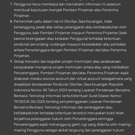
Pengguna harus membaca dan memahami informasi ini sebelum
membuat keputusan menjadi Pemberi Pinjaman atau Penerima
Pinjaman.
Pemerintah yaitu dalam hal ini Otoritas Jasa Keuangan, tidak
bertanggung jawab atas setiap pelanggaran atau ketidakpatuhan oleh
Pengguna, baik Pemberi Pinjaman maupun Penerima Pinjaman (baik
karena kesengajaan atau kelalaian Pengguna) terhadap ketentuan
peraturan perundang-undangan maupun kesepakatan atau perikatan
antara Penyelenggara dengan Pemberi Pinjaman dan/atau Penerima
Pinjaman.
Setiap transaksi dan kegiatan pinjam meminjam atau pelaksanaan
kesepakatan mengenai pinjam meminjam antara atau yang melibatkan
Penyelenggara, Pemberi Pinjaman dan/atau Penerima Pinjaman wajib
dilakukan melalui escrow account dan virtual account sebagaimana yang
diwajibkan berdasarkan Peraturan Otoritas Jasa Keuangan Republik
Indonesia Nomor 40 Tahun 2024 tentang Layanan Pendanaan Bersama
Berbasis Teknologi Informasi serta Ketentuan Surat Edaran Nomor
19/SEOJK.06/2025 tentang penyelenggaraan Layanan Pendanaan
Bersama Berbasis Teknologi Informasi dan pelanggaran atau
ketidakpatuhan terhadap ketentuan tersebut merupakan bukti telah
terjadinya pelanggaran hukum oleh Penyelenggara sehingga
Penyelenggara wajib menanggung ganti rugi yang diderita oleh masing-
masing Pengguna sebagai akibat langsung dari pelanggaran hukum