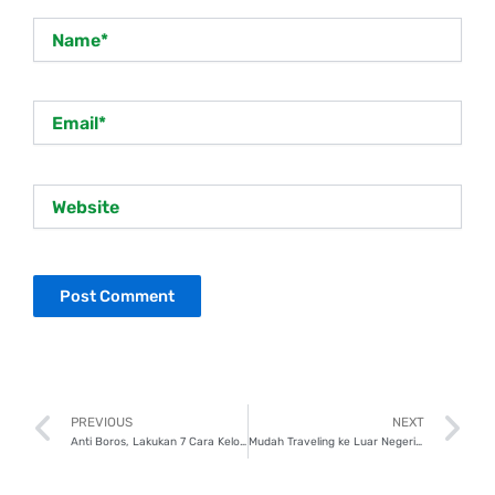
Name*
Email*
Website
Prev
N
PREVIOUS
NEXT
Anti Boros, Lakukan 7 Cara Kelola Keuangan Bijak di Era Digital!
Mudah Traveling ke Luar Negeri? Ikuti 7 Panduan Menabungnya!