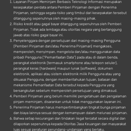
Layanan Pinjam Meminjam Berbasis Teknologi Informasi merupakan
kesepakatan perdata antara Pemberi Pinjaman dengan Penerima
Pinjaman, sehingga segala risiko yang timbul dari kesepakatan tersebut
ditanggung sepenuhnya oleh masing-masing pihak.
Risiko kredit atau gagal bayar ditanggung sepenuhnya oleh Pemberi
Pinjaman. Tidak ada lembaga atau otoritas negara yang bertanggung
jawab atas risiko gagal bayar ini.
Penyelenggara dengan persetujuan dari masing-masing Pengguna
(Pemberi Pinjaman dan/atau Penerima Pinjaman) mengakses,
memperoleh, menyimpan, mengelola dan/atau menggunakan data
pribadi Pengguna (“Pemanfaatan Data”) pada atau di dalam benda,
perangkat elektronik (termasuk smartphone atau telepon seluler),
perangkat keras (hardware) maupun lunak (software), dokumen
elektronik, aplikasi atau sistem elektronik milik Pengguna atau yang
dikuasai Pengguna, dengan memberitahukan tujuan, batasan dan
mekanisme Pemanfaatan Data tersebut kepada Pengguna yang
bersangkutan sebelum memperoleh persetujuan yang dimaksud.
Pemberi Pinjaman yang belum memiliki pengetahuan dan pengalaman
pinjam meminjam, disarankan untuk tidak menggunakan layanan ini.
Penerima Pinjaman harus mempertimbangkan tingkat bunga pinjaman
dan biaya lainnya sesuai dengan kemampuan dalam melunasi pinjaman.
Bahwa setiap kecurangan dan tindakan ilegal tercatat secara digital dan
dilaporkan sepenuhnya kepada Otoritas Jasa Keuangan dan masyarakat
luas sesuai peraturan perundang-undangan yang berlaku.