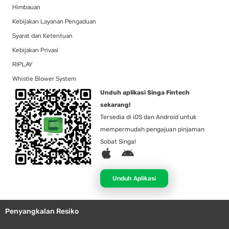
Himbauan
Kebijakan Layanan Pengaduan
Syarat dan Ketentuan
Kebijakan Privasi
RIPLAY
Whistle Blower System
Unduh aplikasi Singa Fintech
sekarang!
Tersedia di iOS dan Android untuk
mempermudah pengajuan pinjaman
Sobat Singa!
A
A
p
n
p
d
Unduh Aplikasi
l
r
e
o
Penyangkalan Resiko
i
d