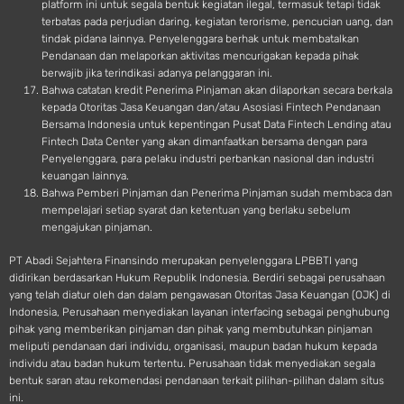
platform ini untuk segala bentuk kegiatan ilegal, termasuk tetapi tidak
terbatas pada perjudian daring, kegiatan terorisme, pencucian uang, dan
tindak pidana lainnya. Penyelenggara berhak untuk membatalkan
Pendanaan dan melaporkan aktivitas mencurigakan kepada pihak
berwajib jika terindikasi adanya pelanggaran ini.
Bahwa catatan kredit Penerima Pinjaman akan dilaporkan secara berkala
kepada Otoritas Jasa Keuangan dan/atau Asosiasi Fintech Pendanaan
Bersama Indonesia untuk kepentingan Pusat Data Fintech Lending atau
Fintech Data Center yang akan dimanfaatkan bersama dengan para
Penyelenggara, para pelaku industri perbankan nasional dan industri
keuangan lainnya.
Bahwa Pemberi Pinjaman dan Penerima Pinjaman sudah membaca dan
mempelajari setiap syarat dan ketentuan yang berlaku sebelum
mengajukan pinjaman.
PT Abadi Sejahtera Finansindo merupakan penyelenggara LPBBTI yang
didirikan berdasarkan Hukum Republik Indonesia. Berdiri sebagai perusahaan
yang telah diatur oleh dan dalam pengawasan Otoritas Jasa Keuangan (OJK) di
Indonesia, Perusahaan menyediakan layanan interfacing sebagai penghubung
pihak yang memberikan pinjaman dan pihak yang membutuhkan pinjaman
meliputi pendanaan dari individu, organisasi, maupun badan hukum kepada
individu atau badan hukum tertentu. Perusahaan tidak menyediakan segala
bentuk saran atau rekomendasi pendanaan terkait pilihan-pilihan dalam situs
ini.