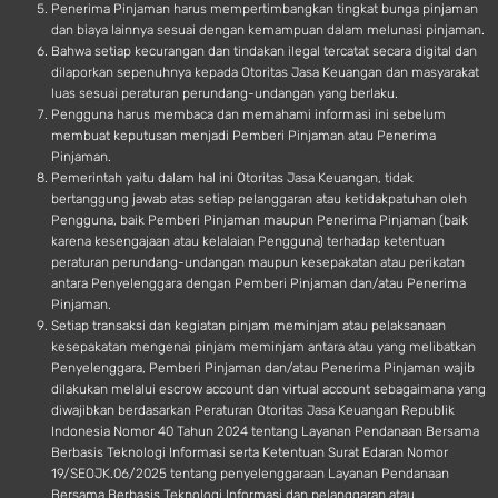
Penerima Pinjaman harus mempertimbangkan tingkat bunga pinjaman
dan biaya lainnya sesuai dengan kemampuan dalam melunasi pinjaman.
Bahwa setiap kecurangan dan tindakan ilegal tercatat secara digital dan
dilaporkan sepenuhnya kepada Otoritas Jasa Keuangan dan masyarakat
luas sesuai peraturan perundang-undangan yang berlaku.
Pengguna harus membaca dan memahami informasi ini sebelum
membuat keputusan menjadi Pemberi Pinjaman atau Penerima
Pinjaman.
Pemerintah yaitu dalam hal ini Otoritas Jasa Keuangan, tidak
bertanggung jawab atas setiap pelanggaran atau ketidakpatuhan oleh
Pengguna, baik Pemberi Pinjaman maupun Penerima Pinjaman (baik
karena kesengajaan atau kelalaian Pengguna) terhadap ketentuan
peraturan perundang-undangan maupun kesepakatan atau perikatan
antara Penyelenggara dengan Pemberi Pinjaman dan/atau Penerima
Pinjaman.
Setiap transaksi dan kegiatan pinjam meminjam atau pelaksanaan
kesepakatan mengenai pinjam meminjam antara atau yang melibatkan
Penyelenggara, Pemberi Pinjaman dan/atau Penerima Pinjaman wajib
dilakukan melalui escrow account dan virtual account sebagaimana yang
diwajibkan berdasarkan Peraturan Otoritas Jasa Keuangan Republik
Indonesia Nomor 40 Tahun 2024 tentang Layanan Pendanaan Bersama
Berbasis Teknologi Informasi serta Ketentuan Surat Edaran Nomor
19/SEOJK.06/2025 tentang penyelenggaraan Layanan Pendanaan
Bersama Berbasis Teknologi Informasi dan pelanggaran atau