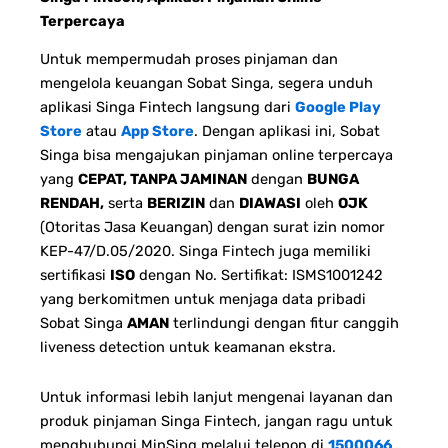
Terpercaya
Untuk mempermudah proses pinjaman dan
mengelola keuangan Sobat Singa, segera unduh
aplikasi Singa Fintech langsung dari
Google Play
Store
atau
App Store
. Dengan aplikasi ini, Sobat
Singa bisa mengajukan pinjaman online terpercaya
yang
CEPAT, TANPA JAMINAN
dengan
BUNGA
RENDAH,
serta
BERIZIN
dan
DIAWASI
oleh
OJK
(Otoritas Jasa Keuangan) dengan surat izin nomor
KEP-47/D.05/2020. Singa Fintech juga memiliki
sertifikasi
ISO
dengan No. Sertifikat: ISMS1001242
yang berkomitmen untuk menjaga data pribadi
Sobat Singa
AMAN
terlindungi dengan fitur canggih
liveness detection untuk keamanan ekstra.
Untuk informasi lebih lanjut mengenai layanan dan
produk pinjaman Singa Fintech, jangan ragu untuk
menghubungi MinSing melalui telepon di
1500066