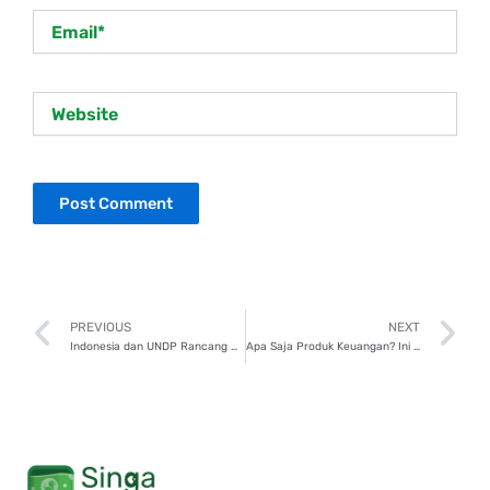
Email*
Website
Prev
N
PREVIOUS
NEXT
Indonesia dan UNDP Rancang Peta Jalan Dekarbonisasi Pariwisata
Apa Saja Produk Keuangan? Ini Manfaat, Jenis, dan Perbedaannya!