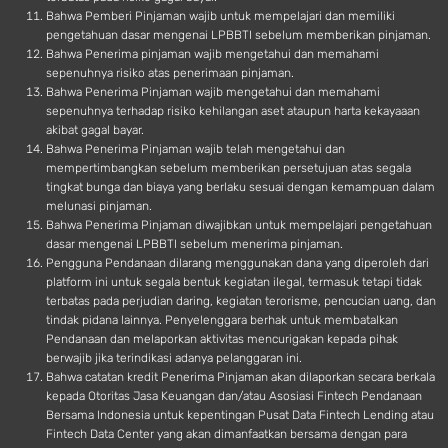
Bahwa Pemberi Pinjaman wajib untuk mempelajari dan memiliki
pengetahuan dasar mengenai LPBBTI sebelum memberikan pinjaman.
Bahwa Penerima pinjaman wajib mengetahui dan memahami
sepenuhnya risiko atas penerimaan pinjaman.
Bahwa Penerima Pinjaman wajib mengetahui dan memahami
sepenuhnya terhadap risiko kehilangan aset ataupun harta kekayaaan
akibat gagal bayar.
Bahwa Penerima Pinjaman wajib telah mengetahui dan
mempertimbangkan sebelum memberikan persetujuan atas segala
tingkat bunga dan biaya yang berlaku sesuai dengan kemampuan dalam
melunasi pinjaman.
Bahwa Penerima Pinjaman diwajibkan untuk mempelajari pengetahuan
dasar mengenai LPBBTI sebelum menerima pinjaman.
Pengguna Pendanaan dilarang menggunakan dana yang diperoleh dari
platform ini untuk segala bentuk kegiatan ilegal, termasuk tetapi tidak
terbatas pada perjudian daring, kegiatan terorisme, pencucian uang, dan
tindak pidana lainnya. Penyelenggara berhak untuk membatalkan
Pendanaan dan melaporkan aktivitas mencurigakan kepada pihak
berwajib jika terindikasi adanya pelanggaran ini.
Bahwa catatan kredit Penerima Pinjaman akan dilaporkan secara berkala
kepada Otoritas Jasa Keuangan dan/atau Asosiasi Fintech Pendanaan
Bersama Indonesia untuk kepentingan Pusat Data Fintech Lending atau
Fintech Data Center yang akan dimanfaatkan bersama dengan para