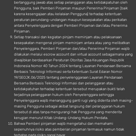
bertanggung jawab atas setiap pelanggaran atau ketidakpatuhan oleh
Pengguna, baik Pemberi Pinjaman maupun Penerima Pinjaman (baik
karena kesengajaan atau kelalaian Pengguna) terhadap ketentuan
peraturan perundang-undangan maupun kesepakatan atau perikatan
antara Penyelenggara dengan Pemberi Pinjaman dan/atau Penerima
Pinjaman.
Setiap transaksi dan kegiatan pinjam meminjam atau pelaksanaan
kesepakatan mengenai pinjam meminjam antara atau yang melibatkan
Penyelenggara, Pemberi Pinjaman dan/atau Penerima Pinjaman wajib
dilakukan melalui escrow account dan virtual account sebagaimana yang
diwajibkan berdasarkan Peraturan Otoritas Jasa Keuangan Republik
Indonesia Nomor 40 Tahun 2024 tentang Layanan Pendanaan Bersama
Berbasis Teknologi Informasi serta Ketentuan Surat Edaran Nomor
19/SEOJK.06/2025 tentang penyelenggaraan Layanan Pendanaan
Bersama Berbasis Teknologi Informasi dan pelanggaran atau
ketidakpatuhan terhadap ketentuan tersebut merupakan bukti telah
terjadinya pelanggaran hukum oleh Penyelenggara sehingga
Penyelenggara wajib menanggung ganti rugi yang diderita oleh masing-
masing Pengguna sebagai akibat langsung dari pelanggaran hukum
tersebut di atas tanpa mengurangi hak Pengguna yang menderita
kerugian menurut Kitab Undang-Undang Hukum Perdata.
Bahwa Pemberi pinjaman wajib mengetahui dan memahami
sepenuhnya risiko atas pemberian pinjaman termasuk namun tidak
terbatas pada risiko gagal bayar.