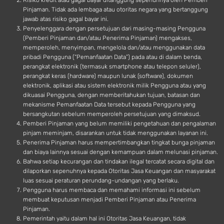
Risiko kredit atau gagal bayar ditanggung sepenuhnya oleh Pemberi
Pinjaman. Tidak ada lembaga atau otoritas negara yang bertanggung
jawab atas risiko gagal bayar ini.
Penyelenggara dengan persetujuan dari masing-masing Pengguna
(Pemberi Pinjaman dan/atau Penerima Pinjaman) mengakses,
memperoleh, menyimpan, mengelola dan/atau menggunakan data
pribadi Pengguna (“Pemanfaatan Data”) pada atau di dalam benda,
perangkat elektronik (termasuk smartphone atau telepon seluler),
perangkat keras (hardware) maupun lunak (software), dokumen
elektronik, aplikasi atau sistem elektronik milik Pengguna atau yang
dikuasai Pengguna, dengan memberitahukan tujuan, batasan dan
mekanisme Pemanfaatan Data tersebut kepada Pengguna yang
bersangkutan sebelum memperoleh persetujuan yang dimaksud.
Pemberi Pinjaman yang belum memiliki pengetahuan dan pengalaman
pinjam meminjam, disarankan untuk tidak menggunakan layanan ini.
Penerima Pinjaman harus mempertimbangkan tingkat bunga pinjaman
dan biaya lainnya sesuai dengan kemampuan dalam melunasi pinjaman.
Bahwa setiap kecurangan dan tindakan ilegal tercatat secara digital dan
dilaporkan sepenuhnya kepada Otoritas Jasa Keuangan dan masyarakat
luas sesuai peraturan perundang-undangan yang berlaku.
Pengguna harus membaca dan memahami informasi ini sebelum
membuat keputusan menjadi Pemberi Pinjaman atau Penerima
Pinjaman.
Pemerintah yaitu dalam hal ini Otoritas Jasa Keuangan, tidak