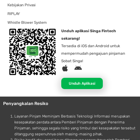
Kebijakan Privasi
RIPLAY
Whistle Blower System
Unduh aplikasi Singa Fintech
sekarang!
Tersedia di iOS dan Android untuk
mempermudah pengajuan pinjaman
Sobat Singa!
A
A
p
n
p
d
Unduh Aplikasi
l
r
e
o
Penyangkalan Resiko
i
d
Layanan Pinjam Meminjam Berbasis Teknologi Informasi merupakan
kesepakatan perdata antara Pemberi Pinjaman dengan Penerima
Pinjaman, sehingga segala risiko yang timbul dari kesepakatan tersebut
ditanggung sepenuhnya oleh masing-masing pihak.