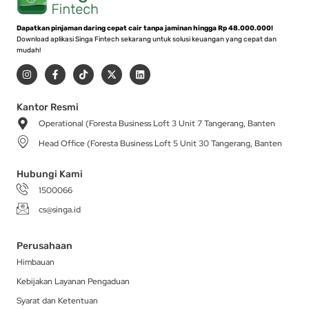
Dapatkan pinjaman daring cepat cair tanpa jaminan hingga Rp 48.000.000!
Download aplikasi Singa Fintech sekarang untuk solusi keuangan yang cepat dan
mudah!
I
F
T
X
L
n
a
i
-
i
s
c
k
t
n
t
e
t
w
k
a
b
o
i
e
Kantor Resmi
g
o
k
t
d
Operational (Foresta Business Loft 3 Unit 7 Tangerang, Banten
r
o
t
i
a
k
e
n
Head Office (Foresta Business Loft 5 Unit 30 Tangerang, Banten
m
-
r
f
Hubungi Kami
1500066
cs@singa.id
Perusahaan
Himbauan
Kebijakan Layanan Pengaduan
Syarat dan Ketentuan