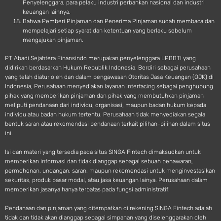
Penyelenggara, para pelaku industri perbankan nasional dan industri
keuangan lainnya.
Bahwa Pemberi Pinjaman dan Penerima Pinjaman sudah membaca dan
mempelajari setiap syarat dan ketentuan yang berlaku sebelum
mengajukan pinjaman.
PT Abadi Sejahtera Finansindo merupakan penyelenggara LPBBTI yang
didirikan berdasarkan Hukum Republik Indonesia. Berdiri sebagai perusahaan
yang telah diatur oleh dan dalam pengawasan Otoritas Jasa Keuangan (OJK) di
Indonesia, Perusahaan menyediakan layanan interfacing sebagai penghubung
pihak yang memberikan pinjaman dan pihak yang membutuhkan pinjaman
meliputi pendanaan dari individu, organisasi, maupun badan hukum kepada
individu atau badan hukum tertentu. Perusahaan tidak menyediakan segala
bentuk saran atau rekomendasi pendanaan terkait pilihan-pilihan dalam situs
ini.
Isi dan materi yang tersedia pada situs SINGA Fintech dimaksudkan untuk
memberikan informasi dan tidak dianggap sebagai sebuah penawaran,
permohonan, undangan, saran, maupun rekomendasi untuk menginvestasikan
sekuritas, produk pasar modal, atau jasa keuangan lainya. Perusahaan dalam
memberikan jasanya hanya terbatas pada fungsi administratif.
Pendanaan dan pinjaman yang ditempatkan di rekening SINGA Fintech adalah
tidak dan tidak akan dianggap sebagai simpanan yang diselenggarakan oleh