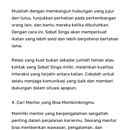
Mulailah dengan membangun hubungan yang jujur
dan tulus, tunjukkan perhatian pada perkembangan
orang lain, dan bantu mereka ketika dibutuhkan.
Dengan cara ini, Sobat Singa akan memperkuat
ikatan yang lebih solid dan lebih berpotensi bertahan
lama.
Relasi yang kuat bukan sekadar jumlah teman atau
kontak yang Sobat Singa miliki, melainkan kualitas
interaksi yang terjalin antara kalian. Cobalah untuk
selalu menjaga komunikasi yang baik dan memberi
dukungan dalam situasi apapun.
4. Cari Mentor yang Bisa Membimbingmu
Memiliki mentor yang berpengalaman sangatlah
penting dalam perjalanan kariermu. Seorang mentor
bisa memberikan wawasan, pengalaman, dan