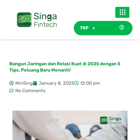
Skip
to
content
TKP
Bangun Jaringan dan Relasi Kuat di 2025 dengan 5
Tips, Peluang Baru Menanti!
MinSing
January 8, 2025
12:00 pm
No Comments