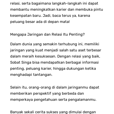
relasi, serta bagaimana langkah-langkah ini dapat
membantu meningkatkan karier dan membuka pintu
kesempatan baru. Jadi, baca terus ya, karena
peluang besar ada di depan mata!
Mengapa Jaringan dan Relasi Itu Penting?
Dalam dunia yang semakin terhubung ini, memiliki
jaringan yang kuat menjadi salah satu aset terbesar
dalam meraih kesuksesan. Dengan relasi yang baik,
Sobat Singa bisa mendapatkan berbagai informasi
penting, peluang karier, hingga dukungan ketika
menghadapi tantangan.
Selain itu, orang-orang di dalam jaringanmu dapat
memberikan perspektif yang berbeda dan
memperkaya pengetahuan serta pengalamanmu.
Banyak sekali cerita sukses yang dimulai dengan