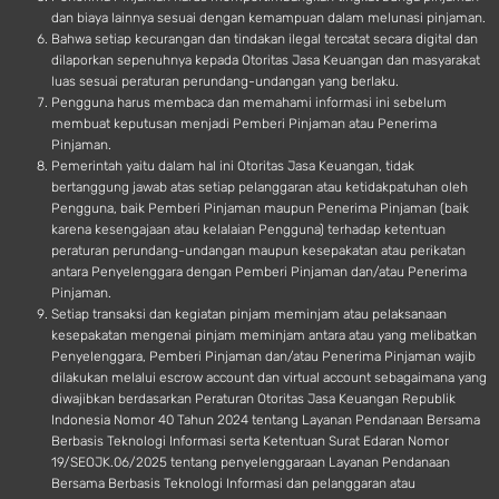
dan biaya lainnya sesuai dengan kemampuan dalam melunasi pinjaman.
Bahwa setiap kecurangan dan tindakan ilegal tercatat secara digital dan
dilaporkan sepenuhnya kepada Otoritas Jasa Keuangan dan masyarakat
luas sesuai peraturan perundang-undangan yang berlaku.
Pengguna harus membaca dan memahami informasi ini sebelum
membuat keputusan menjadi Pemberi Pinjaman atau Penerima
Pinjaman.
Pemerintah yaitu dalam hal ini Otoritas Jasa Keuangan, tidak
bertanggung jawab atas setiap pelanggaran atau ketidakpatuhan oleh
Pengguna, baik Pemberi Pinjaman maupun Penerima Pinjaman (baik
karena kesengajaan atau kelalaian Pengguna) terhadap ketentuan
peraturan perundang-undangan maupun kesepakatan atau perikatan
antara Penyelenggara dengan Pemberi Pinjaman dan/atau Penerima
Pinjaman.
Setiap transaksi dan kegiatan pinjam meminjam atau pelaksanaan
kesepakatan mengenai pinjam meminjam antara atau yang melibatkan
Penyelenggara, Pemberi Pinjaman dan/atau Penerima Pinjaman wajib
dilakukan melalui escrow account dan virtual account sebagaimana yang
diwajibkan berdasarkan Peraturan Otoritas Jasa Keuangan Republik
Indonesia Nomor 40 Tahun 2024 tentang Layanan Pendanaan Bersama
Berbasis Teknologi Informasi serta Ketentuan Surat Edaran Nomor
19/SEOJK.06/2025 tentang penyelenggaraan Layanan Pendanaan
Bersama Berbasis Teknologi Informasi dan pelanggaran atau