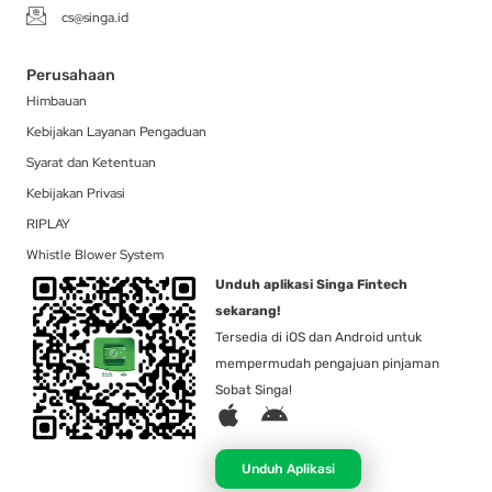
cs@singa.id
Perusahaan
Himbauan
Kebijakan Layanan Pengaduan
Syarat dan Ketentuan
Kebijakan Privasi
RIPLAY
Whistle Blower System
Unduh aplikasi Singa Fintech
sekarang!
Tersedia di iOS dan Android untuk
mempermudah pengajuan pinjaman
Sobat Singa!
A
A
p
n
p
d
Unduh Aplikasi