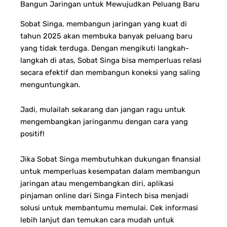
Bangun Jaringan untuk Mewujudkan Peluang Baru
Sobat Singa, membangun jaringan yang kuat di
tahun 2025 akan membuka banyak peluang baru
yang tidak terduga. Dengan mengikuti langkah-
langkah di atas, Sobat Singa bisa memperluas relasi
secara efektif dan membangun koneksi yang saling
menguntungkan.
Jadi, mulailah sekarang dan jangan ragu untuk
mengembangkan jaringanmu dengan cara yang
positif!
Jika Sobat Singa membutuhkan dukungan finansial
untuk memperluas kesempatan dalam membangun
jaringan atau mengembangkan diri, aplikasi
pinjaman online dari Singa Fintech bisa menjadi
solusi untuk membantumu memulai. Cek informasi
lebih lanjut dan temukan cara mudah untuk