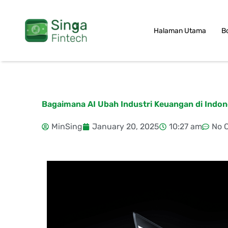
Skip
to
Halaman Utama
B
content
Bagaimana AI Ubah Industri Keuangan di Indon
MinSing
January 20, 2025
10:27 am
No 