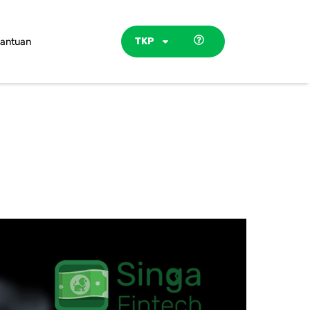
TKP
antuan