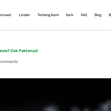
orrower
Lender
Tentang Kami
Karir
FAQ
Blog
B
esia? Cek Faktanya!
Comments