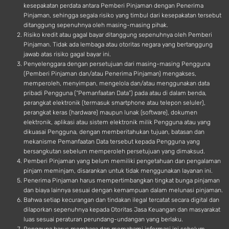
kesepakatan perdata antara Pemberi Pinjaman dengan Penerima
Pinjaman, sehingga segala risiko yang timbul dari kesepakatan tersebut
ditanggung sepenuhnya oleh masing-masing pihak.
Risiko kredit atau gagal bayar ditanggung sepenuhnya oleh Pemberi
Pinjaman. Tidak ada lembaga atau otoritas negara yang bertanggung
jawab atas risiko gagal bayar ini.
Penyelenggara dengan persetujuan dari masing-masing Pengguna
(Pemberi Pinjaman dan/atau Penerima Pinjaman) mengakses,
memperoleh, menyimpan, mengelola dan/atau menggunakan data
pribadi Pengguna (“Pemanfaatan Data”) pada atau di dalam benda,
perangkat elektronik (termasuk smartphone atau telepon seluler),
perangkat keras (hardware) maupun lunak (software), dokumen
elektronik, aplikasi atau sistem elektronik milik Pengguna atau yang
dikuasai Pengguna, dengan memberitahukan tujuan, batasan dan
mekanisme Pemanfaatan Data tersebut kepada Pengguna yang
bersangkutan sebelum memperoleh persetujuan yang dimaksud.
Pemberi Pinjaman yang belum memiliki pengetahuan dan pengalaman
pinjam meminjam, disarankan untuk tidak menggunakan layanan ini.
Penerima Pinjaman harus mempertimbangkan tingkat bunga pinjaman
dan biaya lainnya sesuai dengan kemampuan dalam melunasi pinjaman.
Bahwa setiap kecurangan dan tindakan ilegal tercatat secara digital dan
dilaporkan sepenuhnya kepada Otoritas Jasa Keuangan dan masyarakat
luas sesuai peraturan perundang-undangan yang berlaku.