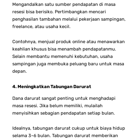
Mengandalkan satu sumber pendapatan di masa
resesi bisa berisiko. Pertimbangkan mencari
penghasilan tambahan melalui pekerjaan sampingan,
freelance, atau usaha kecil.
Contohnya, menjual produk online atau menawarkan
keahlian khusus bisa menambah pendapatanmu.
Selain membantu memenuhi kebutuhan, usaha
sampingan juga membuka peluang baru untuk masa
depan.
4. Meningkatkan Tabungan Darurat
Dana darurat sangat penting untuk menghadapi
masa resesi. Jika belum memiliki, mulailah
menyisihkan sebagian pendapatan setiap bulan.
Idealnya, tabungan darurat cukup untuk biaya hidup
selama 3–6 bulan.
Tabungan darurat memberikan