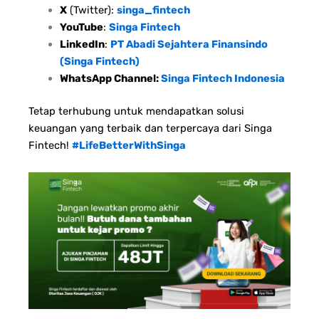
X
(Twitter):
singa_fintech
YouTube
:
Singa Fintech
LinkedIn
:
PT Abadi Sejahtera Finansindo
(Singa Fintech)
WhatsApp Channel:
Singa Fintech Indonesia
Tetap terhubung untuk mendapatkan solusi
keuangan yang terbaik dan terpercaya dari Singa
Fintech!
#LifeBetterWithSinga