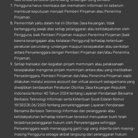
Pengguna harus membaca dan memahami informasi ini sebelum
membuat keputusan menjadi Pemberi Pinjaman atau Penerima
Pinjaman.
Pemerintah yaitu dalam hal ini Otoritas Jasa Keuangan, tidak
bertanggung jawab atas setiap pelanggaran atau ketidakpatuhan oleh
Pengguna, baik Pemberi Pinjaman maupun Penerima Pinjaman (baik
karena kesengajaan atau kelalaian Pengguna) terhadap ketentuan
peraturan perundang-undangan maupun kesepakatan atau perikatan
antara Penyelenggara dengan Pemberi Pinjaman dan/atau Penerima
Pinjaman.
Setiap transaksi dan kegiatan pinjam meminjam atau pelaksanaan
kesepakatan mengenai pinjam meminjam antara atau yang melibatkan
Penyelenggara, Pemberi Pinjaman dan/atau Penerima Pinjaman wajib
dilakukan melalui escrow account dan virtual account sebagaimana yang
diwajibkan berdasarkan Peraturan Otoritas Jasa Keuangan Republik
Indonesia Nomor 40 Tahun 2024 tentang Layanan Pendanaan Bersama
Berbasis Teknologi Informasi serta Ketentuan Surat Edaran Nomor
19/SEOJK.06/2025 tentang penyelenggaraan Layanan Pendanaan
Bersama Berbasis Teknologi Informasi dan pelanggaran atau
ketidakpatuhan terhadap ketentuan tersebut merupakan bukti telah
terjadinya pelanggaran hukum oleh Penyelenggara sehingga
Penyelenggara wajib menanggung ganti rugi yang diderita oleh masing-
masing Pengguna sebagai akibat langsung dari pelanggaran hukum