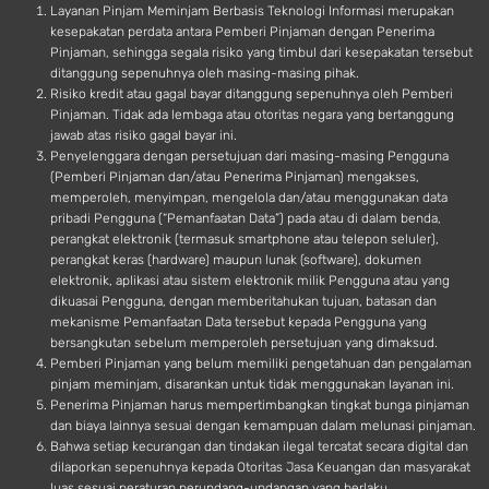
Layanan Pinjam Meminjam Berbasis Teknologi Informasi merupakan
kesepakatan perdata antara Pemberi Pinjaman dengan Penerima
Pinjaman, sehingga segala risiko yang timbul dari kesepakatan tersebut
ditanggung sepenuhnya oleh masing-masing pihak.
Risiko kredit atau gagal bayar ditanggung sepenuhnya oleh Pemberi
Pinjaman. Tidak ada lembaga atau otoritas negara yang bertanggung
jawab atas risiko gagal bayar ini.
Penyelenggara dengan persetujuan dari masing-masing Pengguna
(Pemberi Pinjaman dan/atau Penerima Pinjaman) mengakses,
memperoleh, menyimpan, mengelola dan/atau menggunakan data
pribadi Pengguna (“Pemanfaatan Data”) pada atau di dalam benda,
perangkat elektronik (termasuk smartphone atau telepon seluler),
perangkat keras (hardware) maupun lunak (software), dokumen
elektronik, aplikasi atau sistem elektronik milik Pengguna atau yang
dikuasai Pengguna, dengan memberitahukan tujuan, batasan dan
mekanisme Pemanfaatan Data tersebut kepada Pengguna yang
bersangkutan sebelum memperoleh persetujuan yang dimaksud.
Pemberi Pinjaman yang belum memiliki pengetahuan dan pengalaman
pinjam meminjam, disarankan untuk tidak menggunakan layanan ini.
Penerima Pinjaman harus mempertimbangkan tingkat bunga pinjaman
dan biaya lainnya sesuai dengan kemampuan dalam melunasi pinjaman.
Bahwa setiap kecurangan dan tindakan ilegal tercatat secara digital dan
dilaporkan sepenuhnya kepada Otoritas Jasa Keuangan dan masyarakat
luas sesuai peraturan perundang-undangan yang berlaku.