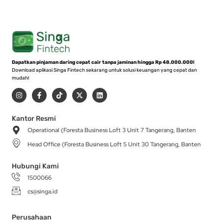
Dapatkan pinjaman daring cepat cair tanpa jaminan hingga Rp 48.000.000!
Download aplikasi Singa Fintech sekarang untuk solusi keuangan yang cepat dan
mudah!
I
F
T
X
L
n
a
i
-
i
s
c
k
t
n
t
e
t
w
k
a
b
o
i
e
Kantor Resmi
g
o
k
t
d
Operational (Foresta Business Loft 3 Unit 7 Tangerang, Banten
r
o
t
i
a
k
e
n
Head Office (Foresta Business Loft 5 Unit 30 Tangerang, Banten
m
-
r
f
Hubungi Kami
1500066
cs@singa.id
Perusahaan