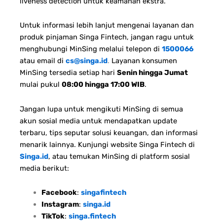
liveness detection untuk keamanan ekstra.
Untuk informasi lebih lanjut mengenai layanan dan
produk pinjaman Singa Fintech, jangan ragu untuk
menghubungi MinSing melalui telepon di
1500066
atau email di
cs@singa.id
.
Layanan konsumen
MinSing tersedia setiap hari
Senin hingga Jumat
mulai pukul
08:00 hingga 17:00 WIB
.
Jangan lupa untuk mengikuti MinSing di semua
akun sosial media untuk mendapatkan update
terbaru, tips seputar solusi keuangan, dan informasi
menarik lainnya. Kunjungi website Singa Fintech di
Singa.id
, atau temukan MinSing di platform sosial
media berikut:
Facebook
:
singafintech
Instagram
:
singa.id
TikTok
:
singa.fintech