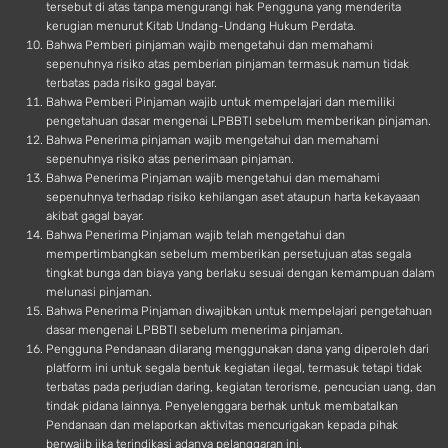
tersebut di atas tanpa mengurangi hak Pengguna yang menderita
kerugian menurut Kitab Undang-Undang Hukum Perdata.
Bahwa Pemberi pinjaman wajib mengetahui dan memahami
sepenuhnya risiko atas pemberian pinjaman termasuk namun tidak
terbatas pada risiko gagal bayar.
Bahwa Pemberi Pinjaman wajib untuk mempelajari dan memiliki
pengetahuan dasar mengenai LPBBTI sebelum memberikan pinjaman.
Bahwa Penerima pinjaman wajib mengetahui dan memahami
sepenuhnya risiko atas penerimaan pinjaman.
Bahwa Penerima Pinjaman wajib mengetahui dan memahami
sepenuhnya terhadap risiko kehilangan aset ataupun harta kekayaaan
akibat gagal bayar.
Bahwa Penerima Pinjaman wajib telah mengetahui dan
mempertimbangkan sebelum memberikan persetujuan atas segala
tingkat bunga dan biaya yang berlaku sesuai dengan kemampuan dalam
melunasi pinjaman.
Bahwa Penerima Pinjaman diwajibkan untuk mempelajari pengetahuan
dasar mengenai LPBBTI sebelum menerima pinjaman.
Pengguna Pendanaan dilarang menggunakan dana yang diperoleh dari
platform ini untuk segala bentuk kegiatan ilegal, termasuk tetapi tidak
terbatas pada perjudian daring, kegiatan terorisme, pencucian uang, dan
tindak pidana lainnya. Penyelenggara berhak untuk membatalkan
Pendanaan dan melaporkan aktivitas mencurigakan kepada pihak
berwajib jika terindikasi adanya pelanggaran ini.