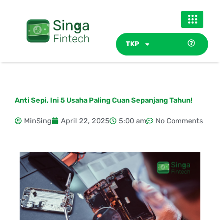
Skip
to
content
TKP
Anti Sepi, Ini 5 Usaha Paling Cuan Sepanjang Tahun!
MinSing
April 22, 2025
5:00 am
No Comments