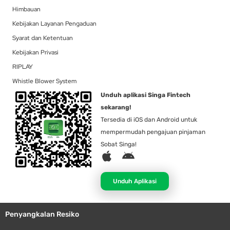
Himbauan
Kebijakan Layanan Pengaduan
Syarat dan Ketentuan
Kebijakan Privasi
RIPLAY
Whistle Blower System
Unduh aplikasi Singa Fintech
sekarang!
Tersedia di iOS dan Android untuk
mempermudah pengajuan pinjaman
Sobat Singa!
A
A
p
n
p
d
Unduh Aplikasi
l
r
e
o
Penyangkalan Resiko
i
d