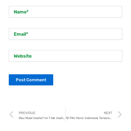
Name*
Email*
Website
Prev
N
PREVIOUS
NEXT
Mau Mulai Usaha? Ini 7 Ide Usaha Simpel yang Cocok untuk Pemula
10 Film Horor Indonesia Terseram Sepanjang Masa, Sudah Tonton yang Mana?