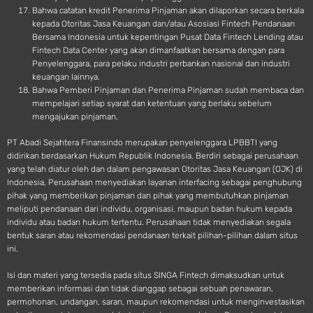
Bahwa catatan kredit Penerima Pinjaman akan dilaporkan secara berkala
kepada Otoritas Jasa Keuangan dan/atau Asosiasi Fintech Pendanaan
Bersama Indonesia untuk kepentingan Pusat Data Fintech Lending atau
Fintech Data Center yang akan dimanfaatkan bersama dengan para
Penyelenggara, para pelaku industri perbankan nasional dan industri
keuangan lainnya.
Bahwa Pemberi Pinjaman dan Penerima Pinjaman sudah membaca dan
mempelajari setiap syarat dan ketentuan yang berlaku sebelum
mengajukan pinjaman.
PT Abadi Sejahtera Finansindo merupakan penyelenggara LPBBTI yang
didirikan berdasarkan Hukum Republik Indonesia. Berdiri sebagai perusahaan
yang telah diatur oleh dan dalam pengawasan Otoritas Jasa Keuangan (OJK) di
Indonesia, Perusahaan menyediakan layanan interfacing sebagai penghubung
pihak yang memberikan pinjaman dan pihak yang membutuhkan pinjaman
meliputi pendanaan dari individu, organisasi, maupun badan hukum kepada
individu atau badan hukum tertentu. Perusahaan tidak menyediakan segala
bentuk saran atau rekomendasi pendanaan terkait pilihan-pilihan dalam situs
ini.
Isi dan materi yang tersedia pada situs SINGA Fintech dimaksudkan untuk
memberikan informasi dan tidak dianggap sebagai sebuah penawaran,
permohonan, undangan, saran, maupun rekomendasi untuk menginvestasikan