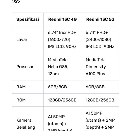
13C:
Spesifikasi
Redmi 13C 4G
Redmi 13C 5G
6,74″ Inci HD+
6,74″ FHD+
Layar
(1600×720)
(2400×1080)
IPS LCD, 90Hz
IPS LCD, 90Hz
MediaTek
MediaTek
Prosesor
Helio G85,
Dimensity
12nm
6100 Plus
RAM
6GB/8GB
6GB/8GB
ROM
128GB/256GB
128GB/256GB
AI 50MP
AI 50MP
Kamera
(utama) + 2MP
(utama) +
Belakang
(depth) + 2MP
2MP (depth)