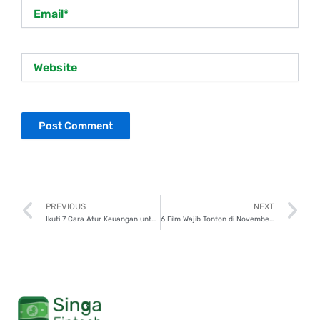
Email*
Website
Prev
N
PREVIOUS
NEXT
Ikuti 7 Cara Atur Keuangan untuk Mahasiswa dan Freelancer
6 Film Wajib Tonton di November 2024