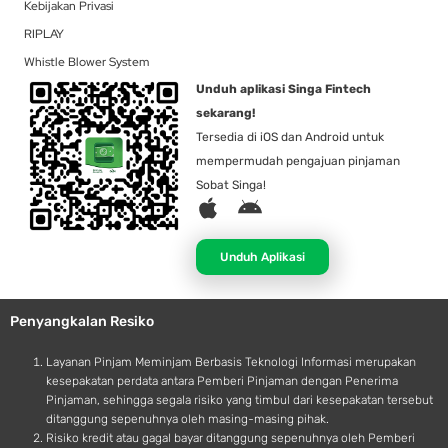
Kebijakan Privasi
RIPLAY
Whistle Blower System
Unduh aplikasi Singa Fintech
sekarang!
Tersedia di iOS dan Android untuk
mempermudah pengajuan pinjaman
Sobat Singa!
A
A
p
n
p
d
Unduh Aplikasi
l
r
e
o
Penyangkalan Resiko
i
d
Layanan Pinjam Meminjam Berbasis Teknologi Informasi merupakan
kesepakatan perdata antara Pemberi Pinjaman dengan Penerima
Pinjaman, sehingga segala risiko yang timbul dari kesepakatan tersebut
ditanggung sepenuhnya oleh masing-masing pihak.
Risiko kredit atau gagal bayar ditanggung sepenuhnya oleh Pemberi