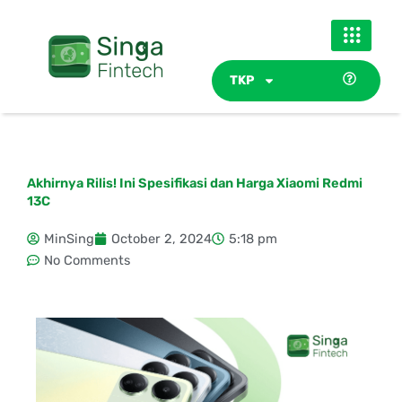
Skip
to
content
TKP
Akhirnya Rilis! Ini Spesifikasi dan Harga Xiaomi Redmi
13C
MinSing
October 2, 2024
5:18 pm
No Comments