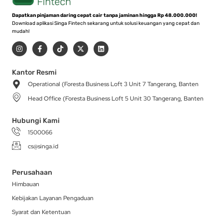
Dapatkan pinjaman daring cepat cair tanpa jaminan hingga Rp 48.000.000!
Download aplikasi Singa Fintech sekarang untuk solusi keuangan yang cepat dan
mudah!
I
F
T
X
L
n
a
i
-
i
s
c
k
t
n
t
e
t
w
k
a
b
o
i
e
Kantor Resmi
g
o
k
t
d
Operational (Foresta Business Loft 3 Unit 7 Tangerang, Banten
r
o
t
i
a
k
e
n
Head Office (Foresta Business Loft 5 Unit 30 Tangerang, Banten
m
-
r
f
Hubungi Kami
1500066
cs@singa.id
Perusahaan
Himbauan
Kebijakan Layanan Pengaduan
Syarat dan Ketentuan