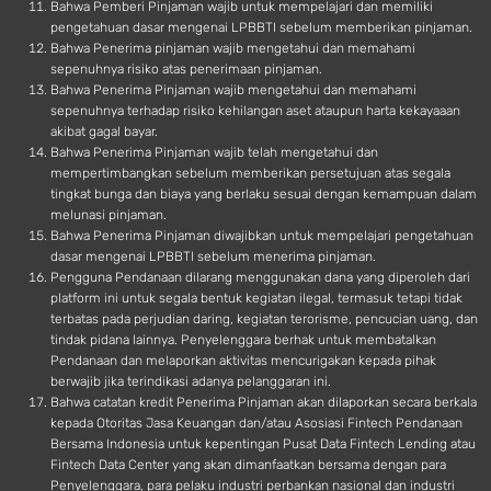
Bahwa Pemberi Pinjaman wajib untuk mempelajari dan memiliki
pengetahuan dasar mengenai LPBBTI sebelum memberikan pinjaman.
Bahwa Penerima pinjaman wajib mengetahui dan memahami
sepenuhnya risiko atas penerimaan pinjaman.
Bahwa Penerima Pinjaman wajib mengetahui dan memahami
sepenuhnya terhadap risiko kehilangan aset ataupun harta kekayaaan
akibat gagal bayar.
Bahwa Penerima Pinjaman wajib telah mengetahui dan
mempertimbangkan sebelum memberikan persetujuan atas segala
tingkat bunga dan biaya yang berlaku sesuai dengan kemampuan dalam
melunasi pinjaman.
Bahwa Penerima Pinjaman diwajibkan untuk mempelajari pengetahuan
dasar mengenai LPBBTI sebelum menerima pinjaman.
Pengguna Pendanaan dilarang menggunakan dana yang diperoleh dari
platform ini untuk segala bentuk kegiatan ilegal, termasuk tetapi tidak
terbatas pada perjudian daring, kegiatan terorisme, pencucian uang, dan
tindak pidana lainnya. Penyelenggara berhak untuk membatalkan
Pendanaan dan melaporkan aktivitas mencurigakan kepada pihak
berwajib jika terindikasi adanya pelanggaran ini.
Bahwa catatan kredit Penerima Pinjaman akan dilaporkan secara berkala
kepada Otoritas Jasa Keuangan dan/atau Asosiasi Fintech Pendanaan
Bersama Indonesia untuk kepentingan Pusat Data Fintech Lending atau
Fintech Data Center yang akan dimanfaatkan bersama dengan para
Penyelenggara, para pelaku industri perbankan nasional dan industri