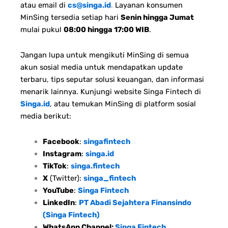
atau email di
cs@singa.id
.
Layanan konsumen
MinSing tersedia setiap hari
Senin hingga Jumat
mulai pukul
08:00 hingga 17:00 WIB
.
Jangan lupa untuk mengikuti MinSing di semua
akun sosial media untuk mendapatkan update
terbaru, tips seputar solusi keuangan, dan informasi
menarik lainnya. Kunjungi website Singa Fintech di
Singa.id
, atau temukan MinSing di platform sosial
media berikut:
Facebook
:
singafintech
Instagram
:
singa.id
TikTok
:
singa.fintech
X
(Twitter):
singa_fintech
YouTube
:
Singa Fintech
LinkedIn
:
PT Abadi Sejahtera Finansindo
(Singa Fintech)
WhatsApp Channel:
Singa Fintech