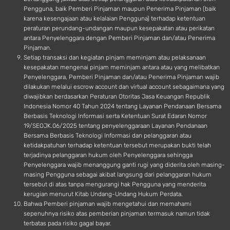
Pengguna, baik Pemberi Pinjaman maupun Penerima Pinjaman (baik
karena kesengajaan atau kelalaian Pengguna) terhadap ketentuan
peraturan perundang-undangan maupun kesepakatan atau perikatan
antara Penyelenggara dengan Pemberi Pinjaman dan/atau Penerima
Pinjaman.
Setiap transaksi dan kegiatan pinjam meminjam atau pelaksanaan
kesepakatan mengenai pinjam meminjam antara atau yang melibatkan
Penyelenggara, Pemberi Pinjaman dan/atau Penerima Pinjaman wajib
dilakukan melalui escrow account dan virtual account sebagaimana yang
diwajibkan berdasarkan Peraturan Otoritas Jasa Keuangan Republik
Indonesia Nomor 40 Tahun 2024 tentang Layanan Pendanaan Bersama
Berbasis Teknologi Informasi serta Ketentuan Surat Edaran Nomor
19/SEOJK.06/2025 tentang penyelenggaraan Layanan Pendanaan
Bersama Berbasis Teknologi Informasi dan pelanggaran atau
ketidakpatuhan terhadap ketentuan tersebut merupakan bukti telah
terjadinya pelanggaran hukum oleh Penyelenggara sehingga
Penyelenggara wajib menanggung ganti rugi yang diderita oleh masing-
masing Pengguna sebagai akibat langsung dari pelanggaran hukum
tersebut di atas tanpa mengurangi hak Pengguna yang menderita
kerugian menurut Kitab Undang-Undang Hukum Perdata.
Bahwa Pemberi pinjaman wajib mengetahui dan memahami
sepenuhnya risiko atas pemberian pinjaman termasuk namun tidak
terbatas pada risiko gagal bayar.