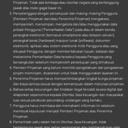
Pinjaman. Tidak ada lembaga atau otoritas negara yang bertanggung
jawab atas risiko gagal bayar ini.
Penyelenggara dengan persetujuan dari masing-masing Pengguna
(Pemberi Pinjaman dan/atau Penerima Pinjaman) mengakses,
memperoleh, menyimpan, mengelola dan/atau menggunakan data
pribadi Pengguna (“Pemanfaatan Data”) pada atau di dalam benda,
perangkat elektronik (termasuk smartphone atau telepon seluler),
perangkat keras (hardware) maupun lunak (software), dokumen
elektronik, aplikasi atau sistem elektronik milik Pengguna atau yang
dikuasai Pengguna, dengan memberitahukan tujuan, batasan dan
mekanisme Pemanfaatan Data tersebut kepada Pengguna yang
bersangkutan sebelum memperoleh persetujuan yang dimaksud.
Pemberi Pinjaman yang belum memiliki pengetahuan dan pengalaman
pinjam meminjam, disarankan untuk tidak menggunakan layanan ini.
Penerima Pinjaman harus mempertimbangkan tingkat bunga pinjaman
dan biaya lainnya sesuai dengan kemampuan dalam melunasi pinjaman.
Bahwa setiap kecurangan dan tindakan ilegal tercatat secara digital dan
dilaporkan sepenuhnya kepada Otoritas Jasa Keuangan dan masyarakat
luas sesuai peraturan perundang-undangan yang berlaku.
Pengguna harus membaca dan memahami informasi ini sebelum
membuat keputusan menjadi Pemberi Pinjaman atau Penerima
Pinjaman.
Pemerintah yaitu dalam hal ini Otoritas Jasa Keuangan, tidak
bertanggung jawab atas setiap pelanggaran atau ketidakpatuhan oleh