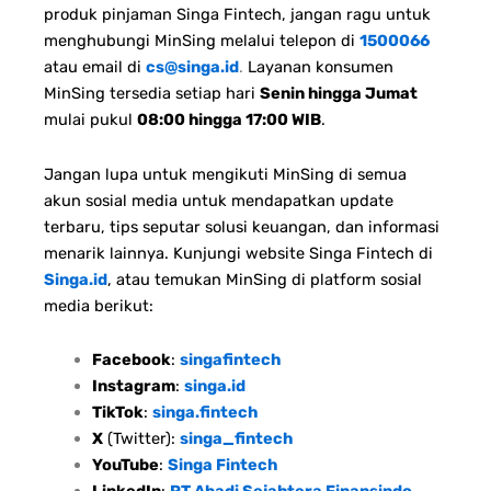
produk pinjaman Singa Fintech, jangan ragu untuk
menghubungi MinSing melalui telepon di
1500066
atau email di
cs@singa.id
.
Layanan konsumen
MinSing tersedia setiap hari
Senin hingga Jumat
mulai pukul
08:00 hingga 17:00 WIB
.
Jangan lupa untuk mengikuti MinSing di semua
akun sosial media untuk mendapatkan update
terbaru, tips seputar solusi keuangan, dan informasi
menarik lainnya. Kunjungi website Singa Fintech di
Singa.id
, atau temukan MinSing di platform sosial
media berikut:
Facebook
:
singafintech
Instagram
:
singa.id
TikTok
:
singa.fintech
X
(Twitter):
singa_fintech
YouTube
:
Singa Fintech