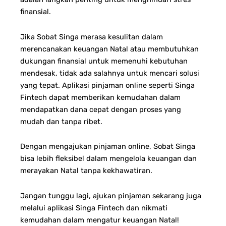
finansial.
Jika Sobat Singa merasa kesulitan dalam
merencanakan keuangan Natal atau membutuhkan
dukungan finansial untuk memenuhi kebutuhan
mendesak, tidak ada salahnya untuk mencari solusi
yang tepat. Aplikasi pinjaman online seperti Singa
Fintech dapat memberikan kemudahan dalam
mendapatkan dana cepat dengan proses yang
mudah dan tanpa ribet.
Dengan mengajukan pinjaman online, Sobat Singa
bisa lebih fleksibel dalam mengelola keuangan dan
merayakan Natal tanpa kekhawatiran.
Jangan tunggu lagi, ajukan pinjaman sekarang juga
melalui aplikasi Singa Fintech dan nikmati
kemudahan dalam mengatur keuangan Natal!