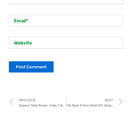
Email*
Website
Prev
N
PREVIOUS
NEXT
Supaya Tidak Bosan, Coba 7 Ide Aktivitas Seru Saat Natal di Rumah
Yuk Buat Pohon Natal DIY dengan Bahan Sederhana di Rumah!