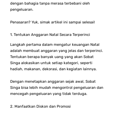
dengan bahagia tanpa merasa terbebani oleh
pengeluaran.
Penasaran? Yuk, simak artikel ini sampai selesai!
1. Tentukan Anggaran Natal Secara Terperinci
Langkah pertama dalam mengatur keuangan Natal
adalah membuat anggaran yang jelas dan terperinci.
Tentukan berapa banyak uang yang akan Sobat
Singa alokasikan untuk setiap kategori, seperti
hadiah, makanan, dekorasi, dan kegiatan lainnya.
Dengan menetapkan anggaran sejak awal, Sobat
Singa bisa lebih mudah mengontrol pengeluaran dan
mencegah pengeluaran yang tidak terduga.
2. Manfaatkan Diskon dan Promosi