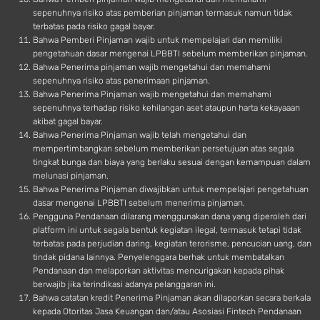
sepenuhnya risiko atas pemberian pinjaman termasuk namun tidak
terbatas pada risiko gagal bayar.
Bahwa Pemberi Pinjaman wajib untuk mempelajari dan memiliki
pengetahuan dasar mengenai LPBBTI sebelum memberikan pinjaman.
Bahwa Penerima pinjaman wajib mengetahui dan memahami
sepenuhnya risiko atas penerimaan pinjaman.
Bahwa Penerima Pinjaman wajib mengetahui dan memahami
sepenuhnya terhadap risiko kehilangan aset ataupun harta kekayaaan
akibat gagal bayar.
Bahwa Penerima Pinjaman wajib telah mengetahui dan
mempertimbangkan sebelum memberikan persetujuan atas segala
tingkat bunga dan biaya yang berlaku sesuai dengan kemampuan dalam
melunasi pinjaman.
Bahwa Penerima Pinjaman diwajibkan untuk mempelajari pengetahuan
dasar mengenai LPBBTI sebelum menerima pinjaman.
Pengguna Pendanaan dilarang menggunakan dana yang diperoleh dari
platform ini untuk segala bentuk kegiatan ilegal, termasuk tetapi tidak
terbatas pada perjudian daring, kegiatan terorisme, pencucian uang, dan
tindak pidana lainnya. Penyelenggara berhak untuk membatalkan
Pendanaan dan melaporkan aktivitas mencurigakan kepada pihak
berwajib jika terindikasi adanya pelanggaran ini.
Bahwa catatan kredit Penerima Pinjaman akan dilaporkan secara berkala
kepada Otoritas Jasa Keuangan dan/atau Asosiasi Fintech Pendanaan