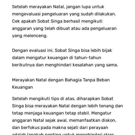
Setelah merayakan Natal, jangan lupa untuk
mengevaluasi pengeluaran yang sudah dilakukan.
Cek apakah Sobat Singa berhasil mengikuti
anggaran yang telah dibuat atau ada pengeluaran
yang melenceng.
Dengan evaluasi ini, Sobat Singa bisa lebih bijak
dalam mengatur keuangan di tahun-tahun
berikutnya dan menghindari kesalahan yang sama.
Merayakan Natal dengan Bahagia Tanpa Beban
Keuangan
Setelah mengikuti tips di atas, diharapkan Sobat
Singa bisa merayakan Natal dengan lebih tenang dan
tetap menjaga keuangan tetap stabil. Mengatur
anggaran Natal sejak awal, memanfaatkan diskon,
dan berfokus pada makna sejati dari perayaan
adalah langkah penting untuk menghindari stres