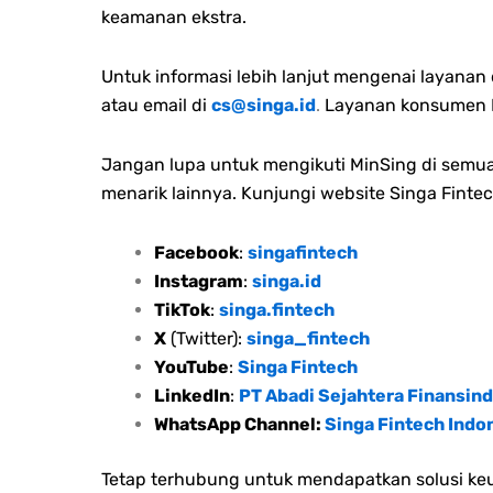
keamanan ekstra.
Untuk informasi lebih lanjut mengenai layana
atau email di
cs@singa.id
.
Layanan konsumen M
Jangan lupa untuk mengikuti MinSing di semua 
menarik lainnya. Kunjungi website Singa Fintec
Facebook
:
singafintech
Instagram
:
singa.id
TikTok
:
singa.fintech
X
(Twitter):
singa_fintech
YouTube
:
Singa Fintech
LinkedIn
:
PT Abadi Sejahtera Finansind
WhatsApp Channel:
Singa Fintech Indo
Tetap terhubung untuk mendapatkan solusi keu