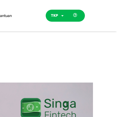
TKP
antuan