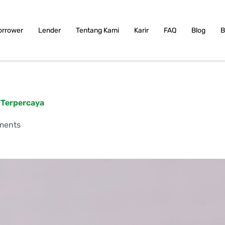
orrower
Lender
Tentang Kami
Karir
FAQ
Blog
B
n Terpercaya
ments