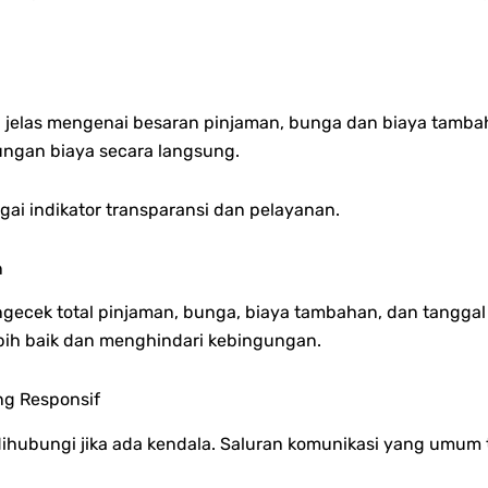
 jelas mengenai b
esaran pinjaman, b
unga dan biaya tambah
ungan biaya secara langsung.
agai indikator transparansi dan pelayanan.
n
ngecek t
otal pinjaman, b
unga, b
iaya tambahan, dan t
anggal
ih baik dan menghindari kebingungan.
ng Responsif
hubungi jika ada kendala.
Saluran komunikasi yang umum te