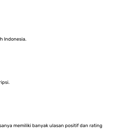
h Indonesia.
ipsi.
sanya memiliki b
anyak ulasan positif dan r
ating