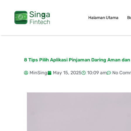
Skip
to
Halaman Utama
B
content
8 Tips Pilih Aplikasi Pinjaman Daring Aman da
MinSing
May 15, 2025
10:09 am
No Com