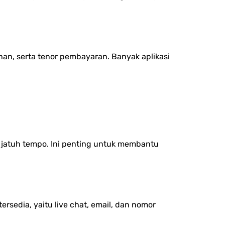
an, serta t
enor pembayaran.
Banyak aplikasi
 jatuh tempo.
Ini penting untuk membantu
rsedia, yaitu l
ive chat, e
mail, dan n
omor