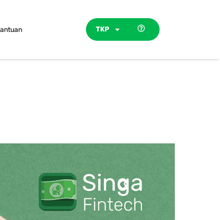
TKP
antuan