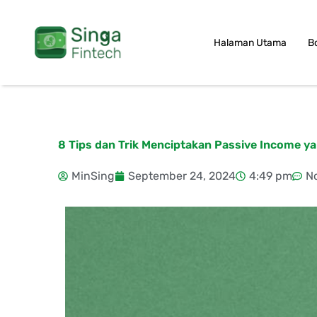
Skip
to
Halaman Utama
B
content
8 Tips dan Trik Menciptakan Passive Income 
MinSing
September 24, 2024
4:49 pm
N