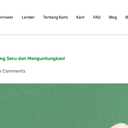
orrower
Lender
Tentang Kami
Karir
FAQ
Blog
B
yang Seru dan Menguntungkan!
o Comments