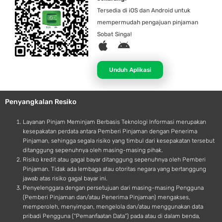
Tersedia di iOS dan Android untuk
mempermudah pengajuan pinjaman
Sobat Singa!
A
A
p
n
p
d
Unduh Aplikasi
l
r
e
o
Penyangkalan Resiko
i
d
Layanan Pinjam Meminjam Berbasis Teknologi Informasi merupakan
kesepakatan perdata antara Pemberi Pinjaman dengan Penerima
Pinjaman, sehingga segala risiko yang timbul dari kesepakatan tersebut
ditanggung sepenuhnya oleh masing-masing pihak.
Risiko kredit atau gagal bayar ditanggung sepenuhnya oleh Pemberi
Pinjaman. Tidak ada lembaga atau otoritas negara yang bertanggung
jawab atas risiko gagal bayar ini.
Penyelenggara dengan persetujuan dari masing-masing Pengguna
(Pemberi Pinjaman dan/atau Penerima Pinjaman) mengakses,
memperoleh, menyimpan, mengelola dan/atau menggunakan data
pribadi Pengguna (“Pemanfaatan Data”) pada atau di dalam benda,