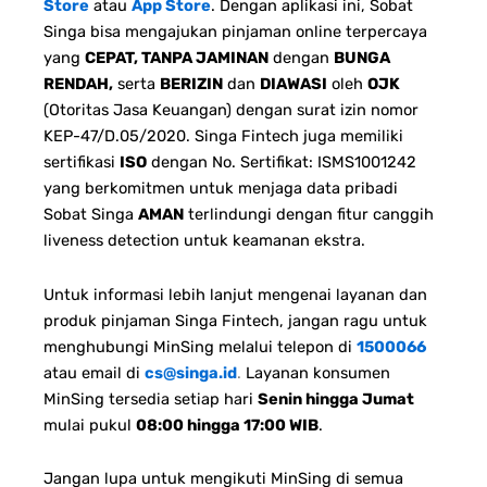
Store
atau
App Store
. Dengan aplikasi ini, Sobat
Singa bisa mengajukan pinjaman online terpercaya
yang
CEPAT, TANPA JAMINAN
dengan
BUNGA
RENDAH,
serta
BERIZIN
dan
DIAWASI
oleh
OJK
(Otoritas Jasa Keuangan) dengan surat izin nomor
KEP-47/D.05/2020. Singa Fintech juga memiliki
sertifikasi
ISO
dengan No. Sertifikat: ISMS1001242
yang berkomitmen untuk menjaga data pribadi
Sobat Singa
AMAN
terlindungi dengan fitur canggih
liveness detection untuk keamanan ekstra.
Untuk informasi lebih lanjut mengenai layanan dan
produk pinjaman Singa Fintech, jangan ragu untuk
menghubungi MinSing melalui telepon di
1500066
atau email di
cs@singa.id
.
Layanan konsumen
MinSing tersedia setiap hari
Senin hingga Jumat
mulai pukul
08:00 hingga 17:00 WIB
.
Jangan lupa untuk mengikuti MinSing di semua