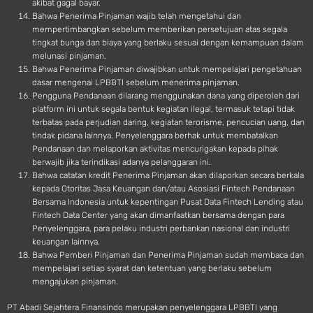
akibat gagal bayar.
Bahwa Penerima Pinjaman wajib telah mengetahui dan
mempertimbangkan sebelum memberikan persetujuan atas segala
tingkat bunga dan biaya yang berlaku sesuai dengan kemampuan dalam
melunasi pinjaman.
Bahwa Penerima Pinjaman diwajibkan untuk mempelajari pengetahuan
dasar mengenai LPBBTI sebelum menerima pinjaman.
Pengguna Pendanaan dilarang menggunakan dana yang diperoleh dari
platform ini untuk segala bentuk kegiatan ilegal, termasuk tetapi tidak
terbatas pada perjudian daring, kegiatan terorisme, pencucian uang, dan
tindak pidana lainnya. Penyelenggara berhak untuk membatalkan
Pendanaan dan melaporkan aktivitas mencurigakan kepada pihak
berwajib jika terindikasi adanya pelanggaran ini.
Bahwa catatan kredit Penerima Pinjaman akan dilaporkan secara berkala
kepada Otoritas Jasa Keuangan dan/atau Asosiasi Fintech Pendanaan
Bersama Indonesia untuk kepentingan Pusat Data Fintech Lending atau
Fintech Data Center yang akan dimanfaatkan bersama dengan para
Penyelenggara, para pelaku industri perbankan nasional dan industri
keuangan lainnya.
Bahwa Pemberi Pinjaman dan Penerima Pinjaman sudah membaca dan
mempelajari setiap syarat dan ketentuan yang berlaku sebelum
mengajukan pinjaman.
PT Abadi Sejahtera Finansindo merupakan penyelenggara LPBBTI yang