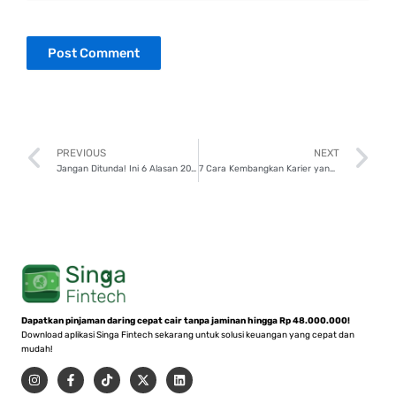
Prev
N
PREVIOUS
NEXT
Jangan Ditunda! Ini 6 Alasan 2025 Waktu yang Tepat untuk Mulai Berbisnis
7 Cara Kembangkan Karier yang Sukses di 2025, Coba Mulai Sekarang!
Dapatkan pinjaman daring cepat cair tanpa jaminan hingga Rp 48.000.000!
Download aplikasi Singa Fintech sekarang untuk solusi keuangan yang cepat dan
mudah!
I
F
T
X
L
n
a
i
-
i