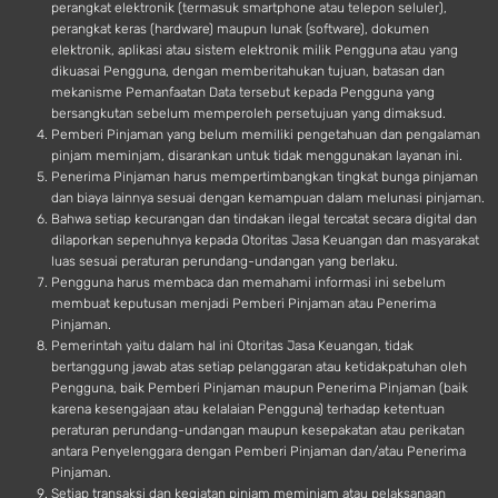
perangkat elektronik (termasuk smartphone atau telepon seluler),
perangkat keras (hardware) maupun lunak (software), dokumen
elektronik, aplikasi atau sistem elektronik milik Pengguna atau yang
dikuasai Pengguna, dengan memberitahukan tujuan, batasan dan
mekanisme Pemanfaatan Data tersebut kepada Pengguna yang
bersangkutan sebelum memperoleh persetujuan yang dimaksud.
Pemberi Pinjaman yang belum memiliki pengetahuan dan pengalaman
pinjam meminjam, disarankan untuk tidak menggunakan layanan ini.
Penerima Pinjaman harus mempertimbangkan tingkat bunga pinjaman
dan biaya lainnya sesuai dengan kemampuan dalam melunasi pinjaman.
Bahwa setiap kecurangan dan tindakan ilegal tercatat secara digital dan
dilaporkan sepenuhnya kepada Otoritas Jasa Keuangan dan masyarakat
luas sesuai peraturan perundang-undangan yang berlaku.
Pengguna harus membaca dan memahami informasi ini sebelum
membuat keputusan menjadi Pemberi Pinjaman atau Penerima
Pinjaman.
Pemerintah yaitu dalam hal ini Otoritas Jasa Keuangan, tidak
bertanggung jawab atas setiap pelanggaran atau ketidakpatuhan oleh
Pengguna, baik Pemberi Pinjaman maupun Penerima Pinjaman (baik
karena kesengajaan atau kelalaian Pengguna) terhadap ketentuan
peraturan perundang-undangan maupun kesepakatan atau perikatan
antara Penyelenggara dengan Pemberi Pinjaman dan/atau Penerima
Pinjaman.
Setiap transaksi dan kegiatan pinjam meminjam atau pelaksanaan