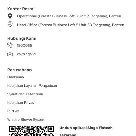
s
c
k
t
n
t
e
t
w
k
a
b
o
i
e
Kantor Resmi
g
o
k
t
d
Operational (Foresta Business Loft 3 Unit 7 Tangerang, Banten
r
o
t
i
a
k
e
n
Head Office (Foresta Business Loft 5 Unit 30 Tangerang, Banten
m
-
r
f
Hubungi Kami
1500066
cs@singa.id
Perusahaan
Himbauan
Kebijakan Layanan Pengaduan
Syarat dan Ketentuan
Kebijakan Privasi
RIPLAY
Whistle Blower System
Unduh aplikasi Singa Fintech
sekarang!