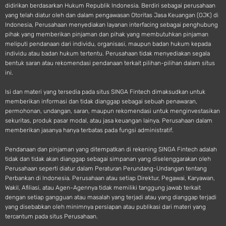
didirikan berdasarkan Hukum Republik Indonesia. Berdiri sebagai perusahaan
yang telah diatur oleh dan dalam pengawasan Otoritas Jasa Keuangan (OJK) di
Indonesia, Perusahaan menyediakan layanan interfacing sebagai penghubung
pihak yang memberikan pinjaman dan pihak yang membutuhkan pinjaman
meliputi pendanaan dari individu, organisasi, maupun badan hukum kepada
individu atau badan hukum tertentu. Perusahaan tidak menyediakan segala
bentuk saran atau rekomendasi pendanaan terkait pilihan-pilihan dalam situs
ini.
Isi dan materi yang tersedia pada situs SINGA Fintech dimaksudkan untuk
memberikan informasi dan tidak dianggap sebagai sebuah penawaran,
permohonan, undangan, saran, maupun rekomendasi untuk menginvestasikan
sekuritas, produk pasar modal, atau jasa keuangan lainya. Perusahaan dalam
memberikan jasanya hanya terbatas pada fungsi administratif.
Pendanaan dan pinjaman yang ditempatkan di rekening SINGA Fintech adalah
tidak dan tidak akan dianggap sebagai simpanan yang diselenggarakan oleh
Perusahaan seperti diatur dalam Peraturan Perundang-Undangan tentang
Perbankan di Indonesia. Perusahaan atau setiap Direktur, Pegawai, Karyawan,
Wakil, Afiliasi, atau Agen-Agennya tidak memiliki tanggung jawab terkait
dengan setiap gangguan atau masalah yang terjadi atau yang dianggap terjadi
yang disebabkan oleh minimnya persiapan atau publikasi dari materi yang
tercantum pada situs Perusahaan.