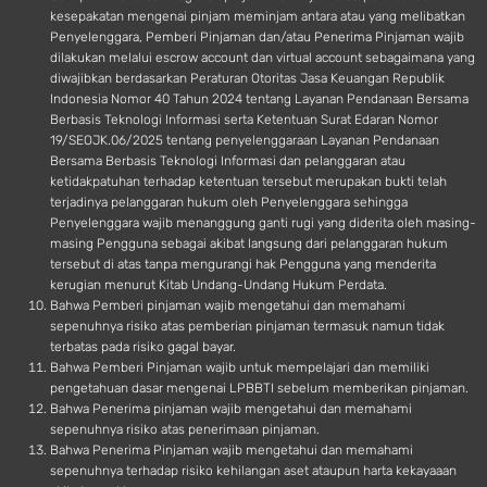
kesepakatan mengenai pinjam meminjam antara atau yang melibatkan
Penyelenggara, Pemberi Pinjaman dan/atau Penerima Pinjaman wajib
dilakukan melalui escrow account dan virtual account sebagaimana yang
diwajibkan berdasarkan Peraturan Otoritas Jasa Keuangan Republik
Indonesia Nomor 40 Tahun 2024 tentang Layanan Pendanaan Bersama
Berbasis Teknologi Informasi serta Ketentuan Surat Edaran Nomor
19/SEOJK.06/2025 tentang penyelenggaraan Layanan Pendanaan
Bersama Berbasis Teknologi Informasi dan pelanggaran atau
ketidakpatuhan terhadap ketentuan tersebut merupakan bukti telah
terjadinya pelanggaran hukum oleh Penyelenggara sehingga
Penyelenggara wajib menanggung ganti rugi yang diderita oleh masing-
masing Pengguna sebagai akibat langsung dari pelanggaran hukum
tersebut di atas tanpa mengurangi hak Pengguna yang menderita
kerugian menurut Kitab Undang-Undang Hukum Perdata.
Bahwa Pemberi pinjaman wajib mengetahui dan memahami
sepenuhnya risiko atas pemberian pinjaman termasuk namun tidak
terbatas pada risiko gagal bayar.
Bahwa Pemberi Pinjaman wajib untuk mempelajari dan memiliki
pengetahuan dasar mengenai LPBBTI sebelum memberikan pinjaman.
Bahwa Penerima pinjaman wajib mengetahui dan memahami
sepenuhnya risiko atas penerimaan pinjaman.
Bahwa Penerima Pinjaman wajib mengetahui dan memahami
sepenuhnya terhadap risiko kehilangan aset ataupun harta kekayaaan