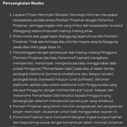
Penyangkalan Resiko
i
d
Layanan Pinjam Meminjam Berbasis Teknologi Informasi merupakan
kesepakatan perdata antara Pemberi Pinjaman dengan Penerima
Pinjaman, sehingga segala risiko yang timbul dari kesepakatan tersebut
ditanggung sepenuhnya oleh masing-masing pihak.
Risiko kredit atau gagal bayar ditanggung sepenuhnya oleh Pemberi
Pinjaman. Tidak ada lembaga atau otoritas negara yang bertanggung
jawab atas risiko gagal bayar ini.
Penyelenggara dengan persetujuan dari masing-masing Pengguna
(Pemberi Pinjaman dan/atau Penerima Pinjaman) mengakses,
memperoleh, menyimpan, mengelola dan/atau menggunakan data
pribadi Pengguna (“Pemanfaatan Data”) pada atau di dalam benda,
perangkat elektronik (termasuk smartphone atau telepon seluler),
perangkat keras (hardware) maupun lunak (software), dokumen
elektronik, aplikasi atau sistem elektronik milik Pengguna atau yang
dikuasai Pengguna, dengan memberitahukan tujuan, batasan dan
mekanisme Pemanfaatan Data tersebut kepada Pengguna yang
bersangkutan sebelum memperoleh persetujuan yang dimaksud.
Pemberi Pinjaman yang belum memiliki pengetahuan dan pengalaman
pinjam meminjam, disarankan untuk tidak menggunakan layanan ini.
Penerima Pinjaman harus mempertimbangkan tingkat bunga pinjaman
dan biaya lainnya sesuai dengan kemampuan dalam melunasi pinjaman.