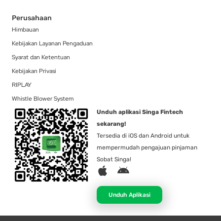
Perusahaan
Himbauan
Kebijakan Layanan Pengaduan
Syarat dan Ketentuan
Kebijakan Privasi
RIPLAY
Whistle Blower System
Unduh aplikasi Singa Fintech
sekarang!
Tersedia di iOS dan Android untuk
mempermudah pengajuan pinjaman
Sobat Singa!
A
A
p
n
p
d
Unduh Aplikasi
l
r
e
o