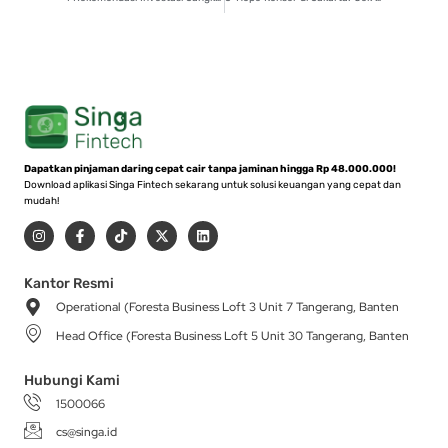
Dapatkan pinjaman daring cepat cair tanpa jaminan hingga Rp 48.000.000!
Download aplikasi Singa Fintech sekarang untuk solusi keuangan yang cepat dan
mudah!
I
F
T
X
L
n
a
i
-
i
s
c
k
t
n
t
e
t
w
k
a
b
o
i
e
Kantor Resmi
g
o
k
t
d
Operational (Foresta Business Loft 3 Unit 7 Tangerang, Banten
r
o
t
i
a
k
e
n
Head Office (Foresta Business Loft 5 Unit 30 Tangerang, Banten
m
-
r
f
Hubungi Kami
1500066
cs@singa.id