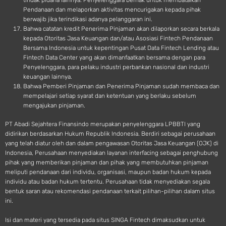
tindak pidana lainnya. Penyelenggara berhak untuk membatalkan
Pendanaan dan melaporkan aktivitas mencurigakan kepada pihak
berwajib jika terindikasi adanya pelanggaran ini.
Bahwa catatan kredit Penerima Pinjaman akan dilaporkan secara berkala
kepada Otoritas Jasa Keuangan dan/atau Asosiasi Fintech Pendanaan
Bersama Indonesia untuk kepentingan Pusat Data Fintech Lending atau
Fintech Data Center yang akan dimanfaatkan bersama dengan para
Penyelenggara, para pelaku industri perbankan nasional dan industri
keuangan lainnya.
Bahwa Pemberi Pinjaman dan Penerima Pinjaman sudah membaca dan
mempelajari setiap syarat dan ketentuan yang berlaku sebelum
mengajukan pinjaman.
PT Abadi Sejahtera Finansindo merupakan penyelenggara LPBBTI yang
didirikan berdasarkan Hukum Republik Indonesia. Berdiri sebagai perusahaan
yang telah diatur oleh dan dalam pengawasan Otoritas Jasa Keuangan (OJK) di
Indonesia, Perusahaan menyediakan layanan interfacing sebagai penghubung
pihak yang memberikan pinjaman dan pihak yang membutuhkan pinjaman
meliputi pendanaan dari individu, organisasi, maupun badan hukum kepada
individu atau badan hukum tertentu. Perusahaan tidak menyediakan segala
bentuk saran atau rekomendasi pendanaan terkait pilihan-pilihan dalam situs
ini.
Isi dan materi yang tersedia pada situs SINGA Fintech dimaksudkan untuk