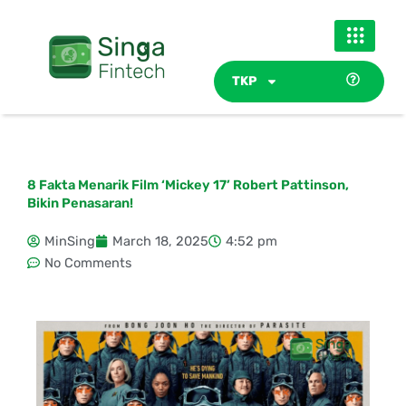
Skip
to
content
TKP
8 Fakta Menarik Film ‘Mickey 17’ Robert Pattinson,
Bikin Penasaran!
MinSing
March 18, 2025
4:52 pm
No Comments