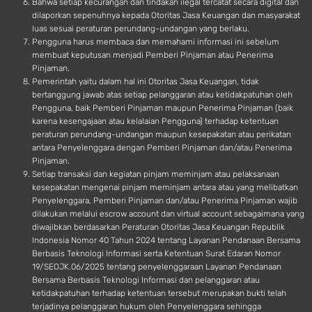
Bahwa setiap kecurangan dan tindakan ilegal tercatat secara digital dan
dilaporkan sepenuhnya kepada Otoritas Jasa Keuangan dan masyarakat
luas sesuai peraturan perundang-undangan yang berlaku.
Pengguna harus membaca dan memahami informasi ini sebelum
membuat keputusan menjadi Pemberi Pinjaman atau Penerima
Pinjaman.
Pemerintah yaitu dalam hal ini Otoritas Jasa Keuangan, tidak
bertanggung jawab atas setiap pelanggaran atau ketidakpatuhan oleh
Pengguna, baik Pemberi Pinjaman maupun Penerima Pinjaman (baik
karena kesengajaan atau kelalaian Pengguna) terhadap ketentuan
peraturan perundang-undangan maupun kesepakatan atau perikatan
antara Penyelenggara dengan Pemberi Pinjaman dan/atau Penerima
Pinjaman.
Setiap transaksi dan kegiatan pinjam meminjam atau pelaksanaan
kesepakatan mengenai pinjam meminjam antara atau yang melibatkan
Penyelenggara, Pemberi Pinjaman dan/atau Penerima Pinjaman wajib
dilakukan melalui escrow account dan virtual account sebagaimana yang
diwajibkan berdasarkan Peraturan Otoritas Jasa Keuangan Republik
Indonesia Nomor 40 Tahun 2024 tentang Layanan Pendanaan Bersama
Berbasis Teknologi Informasi serta Ketentuan Surat Edaran Nomor
19/SEOJK.06/2025 tentang penyelenggaraan Layanan Pendanaan
Bersama Berbasis Teknologi Informasi dan pelanggaran atau
ketidakpatuhan terhadap ketentuan tersebut merupakan bukti telah
terjadinya pelanggaran hukum oleh Penyelenggara sehingga