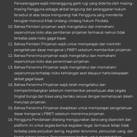
Penyelenggara wajib menanggung ganti rugi yang diderita oleh masing-
masing Pengguna sebagai akibat langsung dari pelanggaran hukum
tersebut di atas tanpa mengurangi hak Pengguna yang menderita
kerugian menurut Kitab Undang-Undang Hukum Perdata.
Bahwa Pemberi pinjaman wajib mengetahui dan memahami
sepenuhnya risiko atas pemberian pinjaman termasuk namun tidak
terbatas pada risiko gagal bayar.
Bahwa Pemberi Pinjaman wajib untuk mempelajari dan memiliki
pengetahuan dasar mengenai LPBBTI sebelum memberikan pinjaman.
Bahwa Penerima pinjaman wajib mengetahui dan memahami
sepenuhnya risiko atas penerimaan pinjaman.
Bahwa Penerima Pinjaman wajib mengetahui dan memahami
sepenuhnya terhadap risiko kehilangan aset ataupun harta kekayaaan
akibat gagal bayar.
Bahwa Penerima Pinjaman wajib telah mengetahui dan
mempertimbangkan sebelum memberikan persetujuan atas segala
tingkat bunga dan biaya yang berlaku sesuai dengan kemampuan dalam
melunasi pinjaman.
Bahwa Penerima Pinjaman diwajibkan untuk mempelajari pengetahuan
dasar mengenai LPBBTI sebelum menerima pinjaman.
Pengguna Pendanaan dilarang menggunakan dana yang diperoleh dari
platform ini untuk segala bentuk kegiatan ilegal, termasuk tetapi tidak
terbatas pada perjudian daring, kegiatan terorisme, pencucian uang, dan