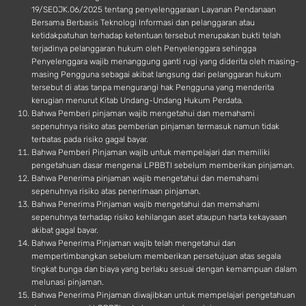
19/SEOJK.06/2025 tentang penyelenggaraan Layanan Pendanaan
Bersama Berbasis Teknologi Informasi dan pelanggaran atau
ketidakpatuhan terhadap ketentuan tersebut merupakan bukti telah
terjadinya pelanggaran hukum oleh Penyelenggara sehingga
Penyelenggara wajib menanggung ganti rugi yang diderita oleh masing-
masing Pengguna sebagai akibat langsung dari pelanggaran hukum
tersebut di atas tanpa mengurangi hak Pengguna yang menderita
kerugian menurut Kitab Undang-Undang Hukum Perdata.
Bahwa Pemberi pinjaman wajib mengetahui dan memahami
sepenuhnya risiko atas pemberian pinjaman termasuk namun tidak
terbatas pada risiko gagal bayar.
Bahwa Pemberi Pinjaman wajib untuk mempelajari dan memiliki
pengetahuan dasar mengenai LPBBTI sebelum memberikan pinjaman.
Bahwa Penerima pinjaman wajib mengetahui dan memahami
sepenuhnya risiko atas penerimaan pinjaman.
Bahwa Penerima Pinjaman wajib mengetahui dan memahami
sepenuhnya terhadap risiko kehilangan aset ataupun harta kekayaaan
akibat gagal bayar.
Bahwa Penerima Pinjaman wajib telah mengetahui dan
mempertimbangkan sebelum memberikan persetujuan atas segala
tingkat bunga dan biaya yang berlaku sesuai dengan kemampuan dalam
melunasi pinjaman.
Bahwa Penerima Pinjaman diwajibkan untuk mempelajari pengetahuan