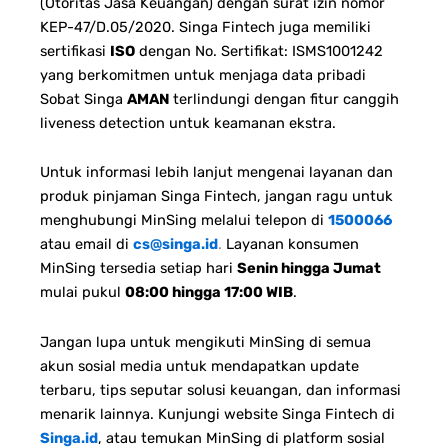
(Otoritas Jasa Keuangan) dengan surat izin nomor
KEP-47/D.05/2020. Singa Fintech juga memiliki
sertifikasi
ISO
dengan No. Sertifikat: ISMS1001242
yang berkomitmen untuk menjaga data pribadi
Sobat Singa
AMAN
terlindungi dengan fitur canggih
liveness detection untuk keamanan ekstra.
Untuk informasi lebih lanjut mengenai layanan dan
produk pinjaman Singa Fintech, jangan ragu untuk
menghubungi MinSing melalui telepon di
1500066
atau email di
cs@singa.id
.
Layanan konsumen
MinSing tersedia setiap hari
Senin hingga Jumat
mulai pukul
08:00 hingga 17:00 WIB
.
Jangan lupa untuk mengikuti MinSing di semua
akun sosial media untuk mendapatkan update
terbaru, tips seputar solusi keuangan, dan informasi
menarik lainnya. Kunjungi website Singa Fintech di
Singa.id
, atau temukan MinSing di platform sosial