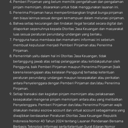
Pemberi Pinjaman yang belum memiliki pengetahuan dan pengalaman
pinjam meminjam, disarankan untuk tidak menggunakan layanan ini.
Penerima Pinjaman harus mempertimbangkan tingkat bunga pinjaman
dan biaya lainnya sesuai dengan kemampuan dalam melunasi pinjaman.
Bahwa setiap kecurangan dan tindakan ilegal tercatat secara digital dan
dilaporkan sepenuhnya kepada Otoritas Jasa Keuangan dan masyarakat
luas sesuai peraturan perundang-undangan yang berlaku.
Pengguna harus membaca dan memahami informasi ini sebelum
membuat keputusan menjadi Pemberi Pinjaman atau Penerima
Pinjaman.
Pemerintah yaitu dalam hal ini Otoritas Jasa Keuangan, tidak
bertanggung jawab atas setiap pelanggaran atau ketidakpatuhan oleh
Pengguna, baik Pemberi Pinjaman maupun Penerima Pinjaman (baik
karena kesengajaan atau kelalaian Pengguna) terhadap ketentuan
peraturan perundang-undangan maupun kesepakatan atau perikatan
antara Penyelenggara dengan Pemberi Pinjaman dan/atau Penerima
Pinjaman.
Setiap transaksi dan kegiatan pinjam meminjam atau pelaksanaan
kesepakatan mengenai pinjam meminjam antara atau yang melibatkan
Penyelenggara, Pemberi Pinjaman dan/atau Penerima Pinjaman wajib
dilakukan melalui escrow account dan virtual account sebagaimana yang
diwajibkan berdasarkan Peraturan Otoritas Jasa Keuangan Republik
Indonesia Nomor 40 Tahun 2024 tentang Layanan Pendanaan Bersama
Berbasis Teknologi Informasi serta Ketentuan Surat Edaran Nomor