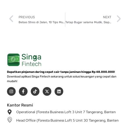
Prev
N
PREVIOUS
NEXT
Bebas Stres di Jalan, 10 Tips Mudik Nyaman dengan Kendaraan Pribadi!
Tetap Bugar selama Mudik, Siapkan Fisik dan Mental dengan 8 Tips Ini!
Dapatkan pinjaman daring cepat cair tanpa jaminan hingga Rp 48.000.000!
Download aplikasi Singa Fintech sekarang untuk solusi keuangan yang cepat dan
mudah!
I
F
T
X
L
n
a
i
-
i
s
c
k
t
n
t
e
t
w
k
a
b
o
i
e
Kantor Resmi
g
o
k
t
d
Operational (Foresta Business Loft 3 Unit 7 Tangerang, Banten
r
o
t
i
a
k
e
n
Head Office (Foresta Business Loft 5 Unit 30 Tangerang, Banten
m
-
r
f