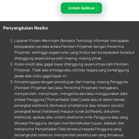
p
n
p
d
Unduh Aplikasi
l
r
e
o
Penyangkalan Resiko
i
d
Layanan Pinjam Meminjam Berbasis Teknologi Informasi merupakan
kesepakatan perdata antara Pemberi Pinjaman dengan Penerima
Pinjaman, sehingga segala risiko yang timbul dari kesepakatan tersebut
ditanggung sepenuhnya oleh masing-masing pihak.
Risiko kredit atau gagal bayar ditanggung sepenuhnya oleh Pemberi
Pinjaman. Tidak ada lembaga atau otoritas negara yang bertanggung
jawab atas risiko gagal bayar ini.
Penyelenggara dengan persetujuan dari masing-masing Pengguna
(Pemberi Pinjaman dan/atau Penerima Pinjaman) mengakses,
memperoleh, menyimpan, mengelola dan/atau menggunakan data
pribadi Pengguna (“Pemanfaatan Data”) pada atau di dalam benda,
perangkat elektronik (termasuk smartphone atau telepon seluler),
perangkat keras (hardware) maupun lunak (software), dokumen
elektronik, aplikasi atau sistem elektronik milik Pengguna atau yang
dikuasai Pengguna, dengan memberitahukan tujuan, batasan dan
mekanisme Pemanfaatan Data tersebut kepada Pengguna yang
bersangkutan sebelum memperoleh persetujuan yang dimaksud.