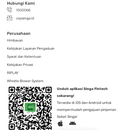
Hubungi Kami
1500066
cs@singa.id
Perusahaan
Himbauan
Kebijakan Layanan Pengaduan
Syarat dan Ketentuan
Kebijakan Privasi
RIPLAY
Whistle Blower System
Unduh aplikasi Singa Fintech
sekarang!
Tersedia di iOS dan Android untuk
mempermudah pengajuan pinjaman
Sobat Singa!
A
A