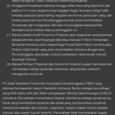
dasar mengenai LPBBTI sebelum menerima pinjaman.
Pengguna Pendanaan dilarang menggunakan dana yang diperoleh dari
platform ini untuk segala bentuk kegiatan ilegal, termasuk tetapi tidak
terbatas pada perjudian daring, kegiatan terorisme, pencucian uang, dan
tindak pidana lainnya. Penyelenggara berhak untuk membatalkan
Pendanaan dan melaporkan aktivitas mencurigakan kepada pihak
berwajib jika terindikasi adanya pelanggaran ini.
Bahwa catatan kredit Penerima Pinjaman akan dilaporkan secara berkala
kepada Otoritas Jasa Keuangan dan/atau Asosiasi Fintech Pendanaan
Bersama Indonesia untuk kepentingan Pusat Data Fintech Lending atau
Fintech Data Center yang akan dimanfaatkan bersama dengan para
Penyelenggara, para pelaku industri perbankan nasional dan industri
keuangan lainnya.
Bahwa Pemberi Pinjaman dan Penerima Pinjaman sudah membaca dan
mempelajari setiap syarat dan ketentuan yang berlaku sebelum
mengajukan pinjaman.
PT Abadi Sejahtera Finansindo merupakan penyelenggara LPBBTI yang
didirikan berdasarkan Hukum Republik Indonesia. Berdiri sebagai perusahaan
yang telah diatur oleh dan dalam pengawasan Otoritas Jasa Keuangan (OJK) di
Indonesia, Perusahaan menyediakan layanan interfacing sebagai penghubung
pihak yang memberikan pinjaman dan pihak yang membutuhkan pinjaman
meliputi pendanaan dari individu, organisasi, maupun badan hukum kepada
individu atau badan hukum tertentu. Perusahaan tidak menyediakan segala