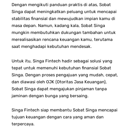
Dengan mengikuti panduan praktis di atas, Sobat
Singa dapat meningkatkan peluang untuk mencapai
stabilitas finansial dan mewujudkan impian kamu di
masa depan. Namun, kadang kala, Sobat Singa
mungkin membutuhkan dukungan tambahan untuk
merealisasikan rencana keuangan kamu, terutama
saat menghadapi kebutuhan mendesak.
Untuk itu, Singa Fintech hadir sebagai solusi yang
tepat untuk memenuhi kebutuhan finansial Sobat
Singa. Dengan proses pengajuan yang mudah, cepat,
dan diawasi oleh OJK (Otoritas Jasa Keuangan),
Sobat Singa dapat mengajukan pinjaman tanpa
jaminan dengan bunga yang bersaing.
Singa Fintech siap membantu Sobat Singa mencapai
tujuan keuangan dengan cara yang aman dan
terpercaya.