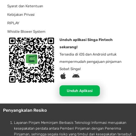
Syarat dan Ketentuan
Kebijakan Privasi
RIPLAY
Whistle Blower System
Unduh aplikasi Singa Fintech
sekarang!
Tersedia di iOS dan Android untuk
mempermudah pengajuan pinjaman
Sobat Singa!
A
A
p
n
p
d
Unduh Aplikasi
l
r
e
o
Penyangkalan Resiko
i
d
Layanan Pinjam Meminjam Berbasis Teknologi Informasi merupakan
kesepakatan perdata antara Pemberi Pinjaman dengan Penerima
Pinjaman, sehingga segala risiko yang timbul dari kesepakatan tersebut