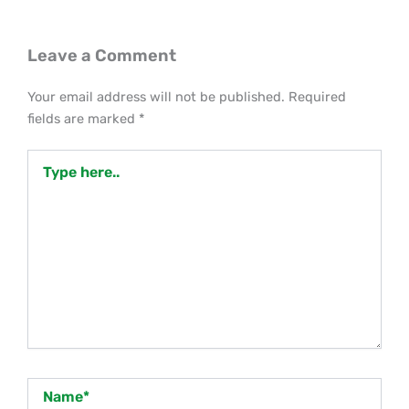
Leave a Comment
Your email address will not be published.
Required
fields are marked
*
Type
here..
Name*