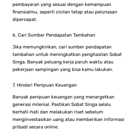
pembayaran yang sesuai dengan kemampuan
finansialmu, seperti cicilan tetap atau pelunasan
dipercepat.
6. Cari Sumber Pendapatan Tambahan
Jika memungkinkan, cari sumber pendapatan
tambahan untuk meningkatkan penghasilan Sobat
Singa. Banyak peluang kerja paruh waktu atau
pekerjaan sampingan yang bisa kamu lakukan.
7. Hindari Penipuan Keuangan
Banyak penipuan keuangan yang menargetkan
generasi milenial. Pastikan Sobat Singa selalu
berhati-hati dan melakukan riset sebelum
menginvestasikan uang atau memberikan informasi
pribadi secara online.