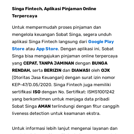
Singa Fintech, Aplikasi Pinjaman Online
Terpercaya
Untuk mempermudah proses pinjaman dan
mengelola keuangan Sobat Singa, segera unduh
aplikasi Singa Fintech langsung dari
Google Play
Store
atau
App Store
. Dengan aplikasi ini, Sobat
Singa bisa mengajukan pinjaman online terpercaya
yang
CEPAT, TANPA JAMINAN
dengan
BUNGA
RENDAH,
serta
BERIZIN
dan
DIAWASI
oleh
OJK
(Otoritas Jasa Keuangan) dengan surat izin nomor
KEP-47/D.05/2020. Singa Fintech juga memiliki
sertifikasi
ISO
dengan No. Sertifikat: ISMS1001242
yang berkomitmen untuk menjaga data pribadi
Sobat Singa
AMAN
terlindungi dengan fitur canggih
liveness detection untuk keamanan ekstra.
Untuk informasi lebih lanjut mengenai layanan dan