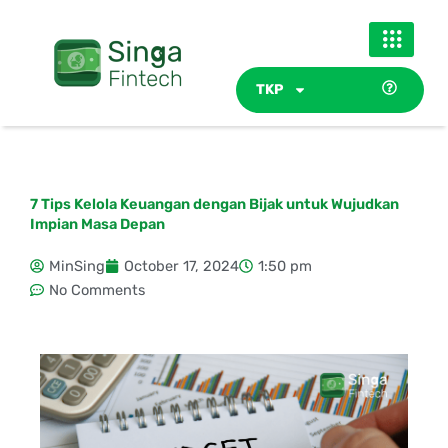
Skip
to
content
TKP
7 Tips Kelola Keuangan dengan Bijak untuk Wujudkan
Impian Masa Depan
MinSing
October 17, 2024
1:50 pm
No Comments