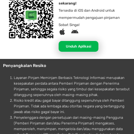
sekarang!
Tersedia di iOS dan Android untuk
mempermudah pengajuan pinjaman
Sobat Singa!
A
A
p
n
p
d
Unduh Aplikasi
l
r
e
o
Penyangkalan Resiko
i
d
Layanan Pinjam Meminjam Berbasis Teknologi Informasi merupakan
kesepakatan perdata antara Pemberi Pinjaman dengan Penerima
Pinjaman, sehingga segala risiko yang timbul dari kesepakatan tersebut
ditanggung sepenuhnya oleh masing-masing pihak.
Risiko kredit atau gagal bayar ditanggung sepenuhnya oleh Pemberi
Pinjaman. Tidak ada lembaga atau otoritas negara yang bertanggung
jawab atas risiko gagal bayar ini.
Penyelenggara dengan persetujuan dari masing-masing Pengguna
(Pemberi Pinjaman dan/atau Penerima Pinjaman) mengakses,
memperoleh, menyimpan, mengelola dan/atau menggunakan data