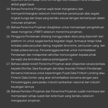
akibat gagal bayar.
Bahwa Penerima Pinjaman wajib telah mengetahui dan
mempertimbangkan sebelum memberikan persetujuan atas segala
tingkat bunga dan biaya yang berlaku sesuai dengan kemampuan dalam
melunasi pinjaman.
Bahwa Penerima Pinjaman diwajibkan untuk mempelajari pengetahuan
dasar mengenai LPBBTI sebelum menerima pinjaman.
Pengguna Pendanaan dilarang menggunakan dana yang diperoleh dari
platform ini untuk segala bentuk kegiatan ilegal, termasuk tetapi tidak
terbatas pada perjudian daring, kegiatan terorisme, pencucian uang, dan
tindak pidana lainnya. Penyelenggara berhak untuk membatalkan
Pendanaan dan melaporkan aktivitas mencurigakan kepada pihak
berwajib jika terindikasi adanya pelanggaran ini.
Bahwa catatan kredit Penerima Pinjaman akan dilaporkan secara berkala
kepada Otoritas Jasa Keuangan dan/atau Asosiasi Fintech Pendanaan
Bersama Indonesia untuk kepentingan Pusat Data Fintech Lending atau
Fintech Data Center yang akan dimanfaatkan bersama dengan para
Penyelenggara, para pelaku industri perbankan nasional dan industri
keuangan lainnya.
Bahwa Pemberi Pinjaman dan Penerima Pinjaman sudah membaca dan
mempelajari setiap syarat dan ketentuan yang berlaku sebelum
mengajukan pinjaman.