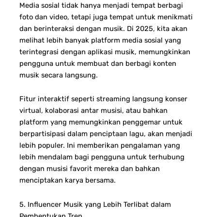
Media sosial tidak hanya menjadi tempat berbagi
foto dan video, tetapi juga tempat untuk menikmati
dan berinteraksi dengan musik. Di 2025, kita akan
melihat lebih banyak platform media sosial yang
terintegrasi dengan aplikasi musik, memungkinkan
pengguna untuk membuat dan berbagi konten
musik secara langsung.
Fitur interaktif seperti streaming langsung konser
virtual, kolaborasi antar musisi, atau bahkan
platform yang memungkinkan penggemar untuk
berpartisipasi dalam penciptaan lagu, akan menjadi
lebih populer. Ini memberikan pengalaman yang
lebih mendalam bagi pengguna untuk terhubung
dengan musisi favorit mereka dan bahkan
menciptakan karya bersama.
5. Influencer Musik yang Lebih Terlibat dalam
Pembentukan Tren