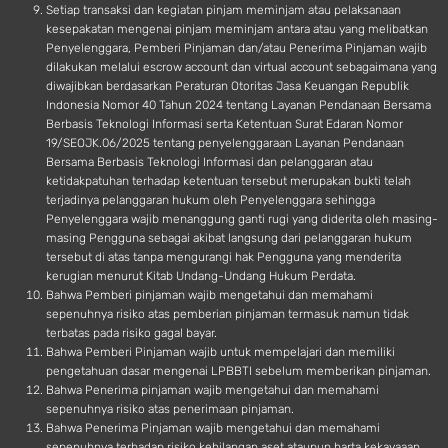
Setiap transaksi dan kegiatan pinjam meminjam atau pelaksanaan
kesepakatan mengenai pinjam meminjam antara atau yang melibatkan
Penyelenggara, Pemberi Pinjaman dan/atau Penerima Pinjaman wajib
dilakukan melalui escrow account dan virtual account sebagaimana yang
diwajibkan berdasarkan Peraturan Otoritas Jasa Keuangan Republik
Indonesia Nomor 40 Tahun 2024 tentang Layanan Pendanaan Bersama
Berbasis Teknologi Informasi serta Ketentuan Surat Edaran Nomor
19/SEOJK.06/2025 tentang penyelenggaraan Layanan Pendanaan
Bersama Berbasis Teknologi Informasi dan pelanggaran atau
ketidakpatuhan terhadap ketentuan tersebut merupakan bukti telah
terjadinya pelanggaran hukum oleh Penyelenggara sehingga
Penyelenggara wajib menanggung ganti rugi yang diderita oleh masing-
masing Pengguna sebagai akibat langsung dari pelanggaran hukum
tersebut di atas tanpa mengurangi hak Pengguna yang menderita
kerugian menurut Kitab Undang-Undang Hukum Perdata.
Bahwa Pemberi pinjaman wajib mengetahui dan memahami
sepenuhnya risiko atas pemberian pinjaman termasuk namun tidak
terbatas pada risiko gagal bayar.
Bahwa Pemberi Pinjaman wajib untuk mempelajari dan memiliki
pengetahuan dasar mengenai LPBBTI sebelum memberikan pinjaman.
Bahwa Penerima pinjaman wajib mengetahui dan memahami
sepenuhnya risiko atas penerimaan pinjaman.
Bahwa Penerima Pinjaman wajib mengetahui dan memahami
sepenuhnya terhadap risiko kehilangan aset ataupun harta kekayaaan