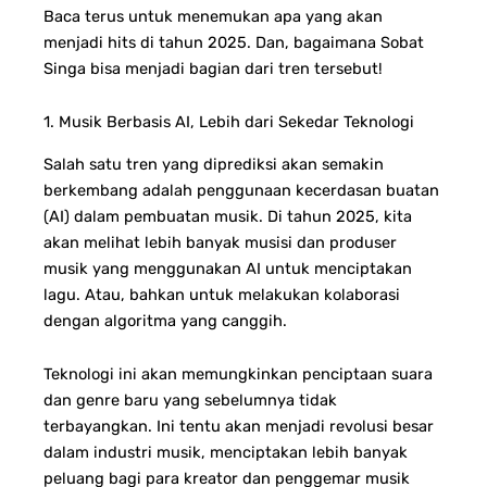
Baca terus untuk menemukan apa yang akan
menjadi hits di tahun 2025. Dan, bagaimana Sobat
Singa bisa menjadi bagian dari tren tersebut!
1. Musik Berbasis AI, Lebih dari Sekedar Teknologi
Salah satu tren yang diprediksi akan semakin
berkembang adalah penggunaan kecerdasan buatan
(AI) dalam pembuatan musik. Di tahun 2025, kita
akan melihat lebih banyak musisi dan produser
musik yang menggunakan AI untuk menciptakan
lagu. Atau, bahkan untuk melakukan kolaborasi
dengan algoritma yang canggih.
Teknologi ini akan memungkinkan penciptaan suara
dan genre baru yang sebelumnya tidak
terbayangkan. Ini tentu akan menjadi revolusi besar
dalam industri musik, menciptakan lebih banyak
peluang bagi para kreator dan penggemar musik