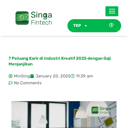
Skip
to
content
TKP
7 Peluang Karir di Industri Kreatif 2025 dengan Gaji
Menjanjikan
MinSing
January 20, 2025
11:39 am
No Comments