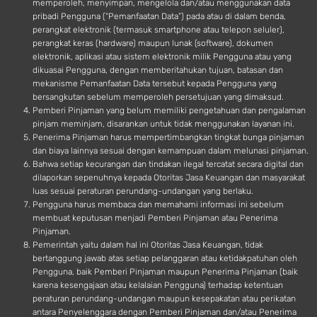
memperoleh, menyimpan, mengelola dan/atau menggunakan data
pribadi Pengguna (“Pemanfaatan Data”) pada atau di dalam benda,
perangkat elektronik (termasuk smartphone atau telepon seluler),
perangkat keras (hardware) maupun lunak (software), dokumen
elektronik, aplikasi atau sistem elektronik milik Pengguna atau yang
dikuasai Pengguna, dengan memberitahukan tujuan, batasan dan
mekanisme Pemanfaatan Data tersebut kepada Pengguna yang
bersangkutan sebelum memperoleh persetujuan yang dimaksud.
Pemberi Pinjaman yang belum memiliki pengetahuan dan pengalaman
pinjam meminjam, disarankan untuk tidak menggunakan layanan ini.
Penerima Pinjaman harus mempertimbangkan tingkat bunga pinjaman
dan biaya lainnya sesuai dengan kemampuan dalam melunasi pinjaman.
Bahwa setiap kecurangan dan tindakan ilegal tercatat secara digital dan
dilaporkan sepenuhnya kepada Otoritas Jasa Keuangan dan masyarakat
luas sesuai peraturan perundang-undangan yang berlaku.
Pengguna harus membaca dan memahami informasi ini sebelum
membuat keputusan menjadi Pemberi Pinjaman atau Penerima
Pinjaman.
Pemerintah yaitu dalam hal ini Otoritas Jasa Keuangan, tidak
bertanggung jawab atas setiap pelanggaran atau ketidakpatuhan oleh
Pengguna, baik Pemberi Pinjaman maupun Penerima Pinjaman (baik
karena kesengajaan atau kelalaian Pengguna) terhadap ketentuan
peraturan perundang-undangan maupun kesepakatan atau perikatan
antara Penyelenggara dengan Pemberi Pinjaman dan/atau Penerima