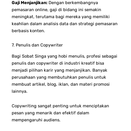
Gaji Menjanjikan:
Dengan berkembangnya
pemasaran online, gaji di bidang ini semakin
meningkat, terutama bagi mereka yang memiliki
keahlian dalam analisis data dan strategi pemasaran
berbasis konten.
7. Penulis dan Copywriter
Bagi Sobat Singa yang hobi menulis, profesi sebagai
penulis dan copywriter di industri kreatif bisa
menjadi pilihan karir yang menjanjikan. Banyak
perusahaan yang membutuhkan penulis untuk
membuat artikel, blog, iklan, dan materi promosi
lainnya.
Copywriting sangat penting untuk menciptakan
pesan yang menarik dan efektif dalam
mempengaruhi audiens.