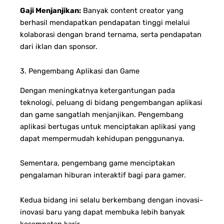
Gaji Menjanjikan:
Banyak content creator yang
berhasil mendapatkan pendapatan tinggi melalui
kolaborasi dengan brand ternama, serta pendapatan
dari iklan dan sponsor.
3. Pengembang Aplikasi dan Game
Dengan meningkatnya ketergantungan pada
teknologi, peluang di bidang pengembangan aplikasi
dan game sangatlah menjanjikan. Pengembang
aplikasi bertugas untuk menciptakan aplikasi yang
dapat mempermudah kehidupan penggunanya.
Sementara, pengembang game menciptakan
pengalaman hiburan interaktif bagi para gamer.
Kedua bidang ini selalu berkembang dengan inovasi-
inovasi baru yang dapat membuka lebih banyak
kesempatan karir.