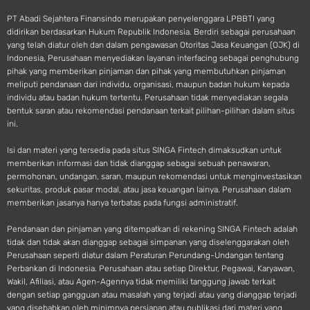
PT Abadi Sejahtera Finansindo merupakan penyelenggara LPBBTI yang
didirikan berdasarkan Hukum Republik Indonesia. Berdiri sebagai perusahaan
yang telah diatur oleh dan dalam pengawasan Otoritas Jasa Keuangan (OJK) di
Indonesia, Perusahaan menyediakan layanan interfacing sebagai penghubung
pihak yang memberikan pinjaman dan pihak yang membutuhkan pinjaman
meliputi pendanaan dari individu, organisasi, maupun badan hukum kepada
individu atau badan hukum tertentu. Perusahaan tidak menyediakan segala
bentuk saran atau rekomendasi pendanaan terkait pilihan-pilihan dalam situs
ini.
Isi dan materi yang tersedia pada situs SINGA Fintech dimaksudkan untuk
memberikan informasi dan tidak dianggap sebagai sebuah penawaran,
permohonan, undangan, saran, maupun rekomendasi untuk menginvestasikan
sekuritas, produk pasar modal, atau jasa keuangan lainya. Perusahaan dalam
memberikan jasanya hanya terbatas pada fungsi administratif.
Pendanaan dan pinjaman yang ditempatkan di rekening SINGA Fintech adalah
tidak dan tidak akan dianggap sebagai simpanan yang diselenggarakan oleh
Perusahaan seperti diatur dalam Peraturan Perundang-Undangan tentang
Perbankan di Indonesia. Perusahaan atau setiap Direktur, Pegawai, Karyawan,
Wakil, Afiliasi, atau Agen-Agennya tidak memiliki tanggung jawab terkait
dengan setiap gangguan atau masalah yang terjadi atau yang dianggap terjadi
yang disebabkan oleh minimnya persiapan atau publikasi dari materi yang