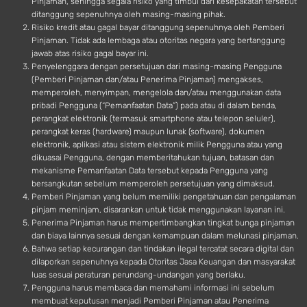
Pinjaman, sehingga segala risiko yang timbul dari kesepakatan tersebut
ditanggung sepenuhnya oleh masing-masing pihak.
Risiko kredit atau gagal bayar ditanggung sepenuhnya oleh Pemberi
Pinjaman. Tidak ada lembaga atau otoritas negara yang bertanggung
jawab atas risiko gagal bayar ini.
Penyelenggara dengan persetujuan dari masing-masing Pengguna
(Pemberi Pinjaman dan/atau Penerima Pinjaman) mengakses,
memperoleh, menyimpan, mengelola dan/atau menggunakan data
pribadi Pengguna (“Pemanfaatan Data”) pada atau di dalam benda,
perangkat elektronik (termasuk smartphone atau telepon seluler),
perangkat keras (hardware) maupun lunak (software), dokumen
elektronik, aplikasi atau sistem elektronik milik Pengguna atau yang
dikuasai Pengguna, dengan memberitahukan tujuan, batasan dan
mekanisme Pemanfaatan Data tersebut kepada Pengguna yang
bersangkutan sebelum memperoleh persetujuan yang dimaksud.
Pemberi Pinjaman yang belum memiliki pengetahuan dan pengalaman
pinjam meminjam, disarankan untuk tidak menggunakan layanan ini.
Penerima Pinjaman harus mempertimbangkan tingkat bunga pinjaman
dan biaya lainnya sesuai dengan kemampuan dalam melunasi pinjaman.
Bahwa setiap kecurangan dan tindakan ilegal tercatat secara digital dan
dilaporkan sepenuhnya kepada Otoritas Jasa Keuangan dan masyarakat
luas sesuai peraturan perundang-undangan yang berlaku.
Pengguna harus membaca dan memahami informasi ini sebelum
membuat keputusan menjadi Pemberi Pinjaman atau Penerima