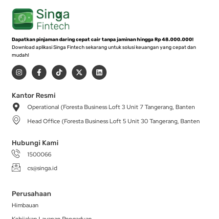
Dapatkan pinjaman daring cepat cair tanpa jaminan hingga Rp 48.000.000!
Download aplikasi Singa Fintech sekarang untuk solusi keuangan yang cepat dan
mudah!
I
F
T
X
L
n
a
i
-
i
s
c
k
t
n
t
e
t
w
k
a
b
o
i
e
Kantor Resmi
g
o
k
t
d
Operational (Foresta Business Loft 3 Unit 7 Tangerang, Banten
r
o
t
i
a
k
e
n
Head Office (Foresta Business Loft 5 Unit 30 Tangerang, Banten
m
-
r
f
Hubungi Kami
1500066
cs@singa.id
Perusahaan
Himbauan