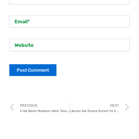
Email*
Website
Prev
N
PREVIOUS
NEXT
5 Ide Bisnis Musiman Akhir Tahun, Yuk Tambah Penghasilan!
Liburan Ala Drama Korea? Ini 5 Langkah Persiapannya!