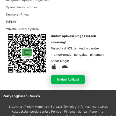
Kebijakan Layanan Pengaduan
Syarat dan Ketentuan
Kebijakan Privasi
RIPLAY
Whistle Blower System
Unduh aplikasi Singa Fintech
sekarang!
Tersedia di iOS dan Android untuk
mempermudah pengajuan pinjaman
Sobat Singa!
A
A
p
n
p
d
Unduh Aplikasi
l
r
e
o
Penyangkalan Resiko
i
d
Layanan Pinjam Meminjam Berbasis Teknologi Informasi merupakan
kesepakatan perdata antara Pemberi Pinjaman dengan Penerima