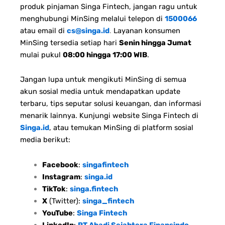
produk pinjaman Singa Fintech, jangan ragu untuk
menghubungi MinSing melalui telepon di
1500066
atau email di
cs@singa.id
.
Layanan konsumen
MinSing tersedia setiap hari
Senin hingga Jumat
mulai pukul
08:00 hingga 17:00 WIB
.
Jangan lupa untuk mengikuti MinSing di semua
akun sosial media untuk mendapatkan update
terbaru, tips seputar solusi keuangan, dan informasi
menarik lainnya. Kunjungi website Singa Fintech di
Singa.id
, atau temukan MinSing di platform sosial
media berikut:
Facebook
:
singafintech
Instagram
:
singa.id
TikTok
:
singa.fintech
X
(Twitter):
singa_fintech
YouTube
:
Singa Fintech
LinkedIn
:
PT Abadi Sejahtera Finansindo