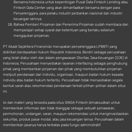
Bersama Indonesia untuk kepentingan Pusat Data Fintech Lending atau
Fintech Data Center yang akan dimanfaatkan bersama dengan para
Penyelenggara, para pelaku industri perbankan nasional dan industri
keuangan lainnya.
Bahwa Pemberi Pinjaman dan Penerima Pinjaman sudah membaca dan
mempelajari setiap syarat dan ketentuan yang berlaku sebelum
mengajukan pinjaman.
PT Abadi Sejahtera Finansindo merupakan penyelenggara LPBBTI yang
didirikan berdasarkan Hukum Republik Indonesia. Berdiri sebagai perusahaan
yang telah diatur oleh dan dalam pengawasan Otoritas Jasa Keuangan (OJK) di
Indonesia, Perusahaan menyediakan layanan interfacing sebagai penghubung
pihak yang memberikan pinjaman dan pihak yang membutuhkan pinjaman
meliputi pendanaan dari individu, organisasi, maupun badan hukum kepada
individu atau badan hukum tertentu. Perusahaan tidak menyediakan segala
bentuk saran atau rekomendasi pendanaan terkait pilihan-pilihan dalam situs
ini.
Isi dan materi yang tersedia pada situs SINGA Fintech dimaksudkan untuk
memberikan informasi dan tidak dianggap sebagai sebuah penawaran,
permohonan, undangan, saran, maupun rekomendasi untuk menginvestasikan
sekuritas, produk pasar modal, atau jasa keuangan lainya. Perusahaan dalam
memberikan jasanya hanya terbatas pada fungsi administratif.