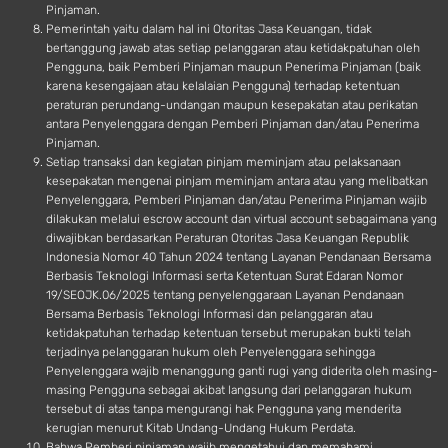
Pinjaman.
Pemerintah yaitu dalam hal ini Otoritas Jasa Keuangan, tidak
bertanggung jawab atas setiap pelanggaran atau ketidakpatuhan oleh
Pengguna, baik Pemberi Pinjaman maupun Penerima Pinjaman (baik
karena kesengajaan atau kelalaian Pengguna) terhadap ketentuan
peraturan perundang-undangan maupun kesepakatan atau perikatan
antara Penyelenggara dengan Pemberi Pinjaman dan/atau Penerima
Pinjaman.
Setiap transaksi dan kegiatan pinjam meminjam atau pelaksanaan
kesepakatan mengenai pinjam meminjam antara atau yang melibatkan
Penyelenggara, Pemberi Pinjaman dan/atau Penerima Pinjaman wajib
dilakukan melalui escrow account dan virtual account sebagaimana yang
diwajibkan berdasarkan Peraturan Otoritas Jasa Keuangan Republik
Indonesia Nomor 40 Tahun 2024 tentang Layanan Pendanaan Bersama
Berbasis Teknologi Informasi serta Ketentuan Surat Edaran Nomor
19/SEOJK.06/2025 tentang penyelenggaraan Layanan Pendanaan
Bersama Berbasis Teknologi Informasi dan pelanggaran atau
ketidakpatuhan terhadap ketentuan tersebut merupakan bukti telah
terjadinya pelanggaran hukum oleh Penyelenggara sehingga
Penyelenggara wajib menanggung ganti rugi yang diderita oleh masing-
masing Pengguna sebagai akibat langsung dari pelanggaran hukum
tersebut di atas tanpa mengurangi hak Pengguna yang menderita
kerugian menurut Kitab Undang-Undang Hukum Perdata.
Bahwa Pemberi pinjaman wajib mengetahui dan memahami