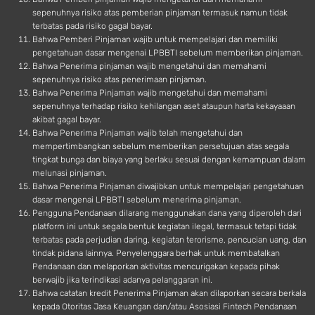
sepenuhnya risiko atas pemberian pinjaman termasuk namun tidak
terbatas pada risiko gagal bayar.
Bahwa Pemberi Pinjaman wajib untuk mempelajari dan memiliki
pengetahuan dasar mengenai LPBBTI sebelum memberikan pinjaman.
Bahwa Penerima pinjaman wajib mengetahui dan memahami
sepenuhnya risiko atas penerimaan pinjaman.
Bahwa Penerima Pinjaman wajib mengetahui dan memahami
sepenuhnya terhadap risiko kehilangan aset ataupun harta kekayaaan
akibat gagal bayar.
Bahwa Penerima Pinjaman wajib telah mengetahui dan
mempertimbangkan sebelum memberikan persetujuan atas segala
tingkat bunga dan biaya yang berlaku sesuai dengan kemampuan dalam
melunasi pinjaman.
Bahwa Penerima Pinjaman diwajibkan untuk mempelajari pengetahuan
dasar mengenai LPBBTI sebelum menerima pinjaman.
Pengguna Pendanaan dilarang menggunakan dana yang diperoleh dari
platform ini untuk segala bentuk kegiatan ilegal, termasuk tetapi tidak
terbatas pada perjudian daring, kegiatan terorisme, pencucian uang, dan
tindak pidana lainnya. Penyelenggara berhak untuk membatalkan
Pendanaan dan melaporkan aktivitas mencurigakan kepada pihak
berwajib jika terindikasi adanya pelanggaran ini.
Bahwa catatan kredit Penerima Pinjaman akan dilaporkan secara berkala
kepada Otoritas Jasa Keuangan dan/atau Asosiasi Fintech Pendanaan