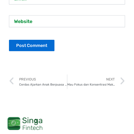
Website
Prev
N
PREVIOUS
NEXT
Cerdas Ajarkan Anak Berpuasa Sejak Dini, Simak 7 Tipsnya!
Mau Fokus dan Konsentrasi Maksimal? Konsumsi 7 Makanan Ini!