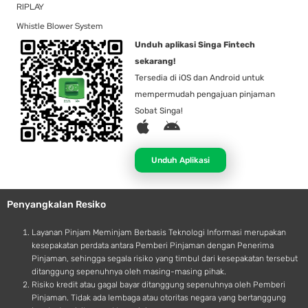
RIPLAY
Whistle Blower System
Unduh aplikasi Singa Fintech
sekarang!
Tersedia di iOS dan Android untuk
mempermudah pengajuan pinjaman
Sobat Singa!
A
A
p
n
p
d
Unduh Aplikasi
l
r
e
o
Penyangkalan Resiko
i
d
Layanan Pinjam Meminjam Berbasis Teknologi Informasi merupakan
kesepakatan perdata antara Pemberi Pinjaman dengan Penerima
Pinjaman, sehingga segala risiko yang timbul dari kesepakatan tersebut
ditanggung sepenuhnya oleh masing-masing pihak.
Risiko kredit atau gagal bayar ditanggung sepenuhnya oleh Pemberi
Pinjaman. Tidak ada lembaga atau otoritas negara yang bertanggung