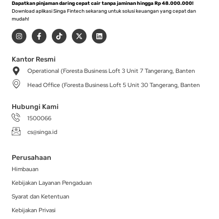
Dapatkan pinjaman daring cepat cair tanpa jaminan hingga Rp 48.000.000!
Download aplikasi Singa Fintech sekarang untuk solusi keuangan yang cepat dan
mudah!
I
F
T
X
L
n
a
i
-
i
s
c
k
t
n
t
e
t
w
k
a
b
o
i
e
Kantor Resmi
g
o
k
t
d
Operational (Foresta Business Loft 3 Unit 7 Tangerang, Banten
r
o
t
i
a
k
e
n
Head Office (Foresta Business Loft 5 Unit 30 Tangerang, Banten
m
-
r
f
Hubungi Kami
1500066
cs@singa.id
Perusahaan
Himbauan
Kebijakan Layanan Pengaduan
Syarat dan Ketentuan
Kebijakan Privasi