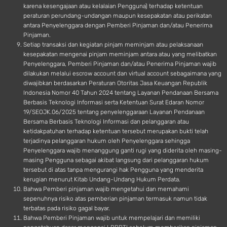
karena kesengajaan atau kelalaian Pengguna) terhadap ketentuan
peraturan perundang-undangan maupun kesepakatan atau perikatan
antara Penyelenggara dengan Pemberi Pinjaman dan/atau Penerima
Pinjaman.
Setiap transaksi dan kegiatan pinjam meminjam atau pelaksanaan
kesepakatan mengenai pinjam meminjam antara atau yang melibatkan
Penyelenggara, Pemberi Pinjaman dan/atau Penerima Pinjaman wajib
dilakukan melalui escrow account dan virtual account sebagaimana yang
diwajibkan berdasarkan Peraturan Otoritas Jasa Keuangan Republik
Indonesia Nomor 40 Tahun 2024 tentang Layanan Pendanaan Bersama
Berbasis Teknologi Informasi serta Ketentuan Surat Edaran Nomor
19/SEOJK.06/2025 tentang penyelenggaraan Layanan Pendanaan
Bersama Berbasis Teknologi Informasi dan pelanggaran atau
ketidakpatuhan terhadap ketentuan tersebut merupakan bukti telah
terjadinya pelanggaran hukum oleh Penyelenggara sehingga
Penyelenggara wajib menanggung ganti rugi yang diderita oleh masing-
masing Pengguna sebagai akibat langsung dari pelanggaran hukum
tersebut di atas tanpa mengurangi hak Pengguna yang menderita
kerugian menurut Kitab Undang-Undang Hukum Perdata.
Bahwa Pemberi pinjaman wajib mengetahui dan memahami
sepenuhnya risiko atas pemberian pinjaman termasuk namun tidak
terbatas pada risiko gagal bayar.
Bahwa Pemberi Pinjaman wajib untuk mempelajari dan memiliki