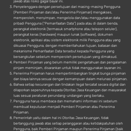
jawab atas risiko gagal bayar ini.
Penyelenggara dengan persetujuan dari masing-masing Pengguna
(Pemberi Pinjaman dan/atau Penerima Pinjaman) mengakses,
memperoleh, menyimpan, mengelola dan/atau menggunakan data
pribadi Pengguna (“Pemanfaatan Data”) pada atau di dalam benda,
perangkat elektronik (termasuk smartphone atau telepon seluler),
perangkat keras (hardware) maupun lunak (software), dokumen
elektronik, aplikasi atau sistem elektronik milik Pengguna atau yang
dikuasai Pengguna, dengan memberitahukan tujuan, batasan dan
mekanisme Pemanfaatan Data tersebut kepada Pengguna yang
bersangkutan sebelum memperoleh persetujuan yang dimaksud.
Pemberi Pinjaman yang belum memiliki pengetahuan dan pengalaman
pinjam meminjam, disarankan untuk tidak menggunakan layanan ini.
Penerima Pinjaman harus mempertimbangkan tingkat bunga pinjaman
dan biaya lainnya sesuai dengan kemampuan dalam melunasi pinjaman.
Bahwa setiap kecurangan dan tindakan ilegal tercatat secara digital dan
dilaporkan sepenuhnya kepada Otoritas Jasa Keuangan dan masyarakat
luas sesuai peraturan perundang-undangan yang berlaku.
Pengguna harus membaca dan memahami informasi ini sebelum
membuat keputusan menjadi Pemberi Pinjaman atau Penerima
Pinjaman.
Pemerintah yaitu dalam hal ini Otoritas Jasa Keuangan, tidak
bertanggung jawab atas setiap pelanggaran atau ketidakpatuhan oleh
Pengguna, baik Pemberi Pinjaman maupun Penerima Pinjaman (baik