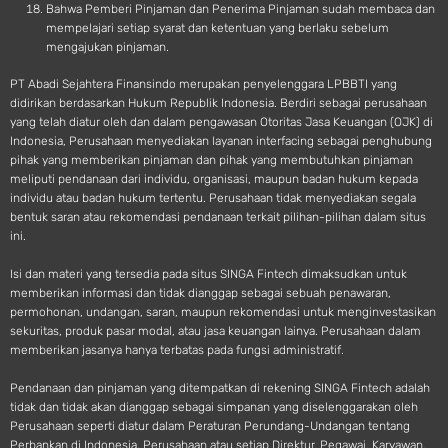
Bahwa Pemberi Pinjaman dan Penerima Pinjaman sudah membaca dan
mempelajari setiap syarat dan ketentuan yang berlaku sebelum
mengajukan pinjaman.
PT Abadi Sejahtera Finansindo merupakan penyelenggara LPBBTI yang
didirikan berdasarkan Hukum Republik Indonesia. Berdiri sebagai perusahaan
yang telah diatur oleh dan dalam pengawasan Otoritas Jasa Keuangan (OJK) di
Indonesia, Perusahaan menyediakan layanan interfacing sebagai penghubung
pihak yang memberikan pinjaman dan pihak yang membutuhkan pinjaman
meliputi pendanaan dari individu, organisasi, maupun badan hukum kepada
individu atau badan hukum tertentu. Perusahaan tidak menyediakan segala
bentuk saran atau rekomendasi pendanaan terkait pilihan-pilihan dalam situs
ini.
Isi dan materi yang tersedia pada situs SINGA Fintech dimaksudkan untuk
memberikan informasi dan tidak dianggap sebagai sebuah penawaran,
permohonan, undangan, saran, maupun rekomendasi untuk menginvestasikan
sekuritas, produk pasar modal, atau jasa keuangan lainya. Perusahaan dalam
memberikan jasanya hanya terbatas pada fungsi administratif.
Pendanaan dan pinjaman yang ditempatkan di rekening SINGA Fintech adalah
tidak dan tidak akan dianggap sebagai simpanan yang diselenggarakan oleh
Perusahaan seperti diatur dalam Peraturan Perundang-Undangan tentang
Perbankan di Indonesia. Perusahaan atau setiap Direktur, Pegawai, Karyawan,