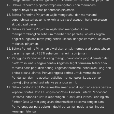
pengetahuan dasar mengenai LPBBTI sebelum memberikan pinjaman.
Bahwa Penerima pinjaman wajib mengetahui dan memahami
sepenuhnya risiko atas penerimaan pinjaman.
Bahwa Penerima Pinjaman wajib mengetahui dan memahami
sepenuhnya terhadap risiko kehilangan aset ataupun harta kekayaaan
akibat gagal bayar.
Bahwa Penerima Pinjaman wajib telah mengetahui dan
mempertimbangkan sebelum memberikan persetujuan atas segala
tingkat bunga dan biaya yang berlaku sesuai dengan kemampuan dalam
melunasi pinjaman.
Bahwa Penerima Pinjaman diwajibkan untuk mempelajari pengetahuan
dasar mengenai LPBBTI sebelum menerima pinjaman.
Pengguna Pendanaan dilarang menggunakan dana yang diperoleh dari
platform ini untuk segala bentuk kegiatan ilegal, termasuk tetapi tidak
terbatas pada perjudian daring, kegiatan terorisme, pencucian uang, dan
tindak pidana lainnya. Penyelenggara berhak untuk membatalkan
Pendanaan dan melaporkan aktivitas mencurigakan kepada pihak
berwajib jika terindikasi adanya pelanggaran ini.
Bahwa catatan kredit Penerima Pinjaman akan dilaporkan secara berkala
kepada Otoritas Jasa Keuangan dan/atau Asosiasi Fintech Pendanaan
Bersama Indonesia untuk kepentingan Pusat Data Fintech Lending atau
Fintech Data Center yang akan dimanfaatkan bersama dengan para
Penyelenggara, para pelaku industri perbankan nasional dan industri
keuangan lainnya.