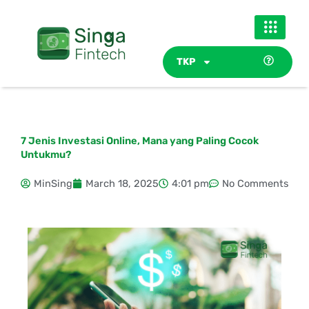
Skip
to
content
TKP
7 Jenis Investasi Online, Mana yang Paling Cocok
Untukmu?
MinSing
March 18, 2025
4:01 pm
No Comments