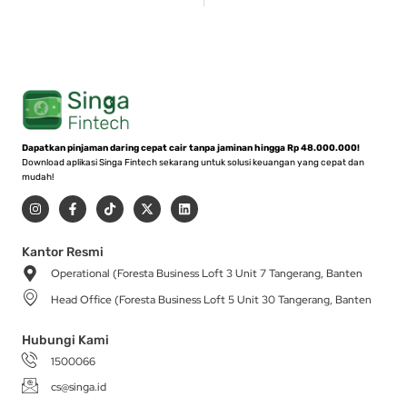
Dapatkan pinjaman daring cepat cair tanpa jaminan hingga Rp 48.000.000!
Download aplikasi Singa Fintech sekarang untuk solusi keuangan yang cepat dan
mudah!
I
F
T
X
L
n
a
i
-
i
s
c
k
t
n
t
e
t
w
k
a
b
o
i
e
Kantor Resmi
g
o
k
t
d
Operational (Foresta Business Loft 3 Unit 7 Tangerang, Banten
r
o
t
i
a
k
e
n
Head Office (Foresta Business Loft 5 Unit 30 Tangerang, Banten
m
-
r
f
Hubungi Kami
1500066
cs@singa.id