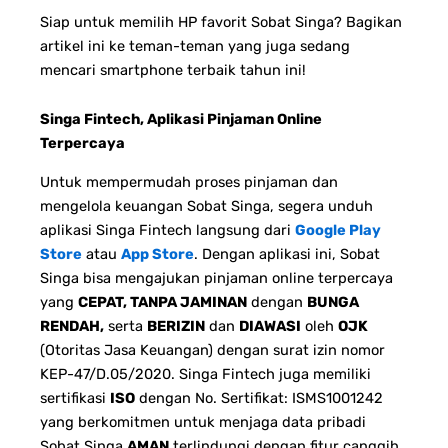
Siap untuk memilih HP favorit Sobat Singa? Bagikan
artikel ini ke teman-teman yang juga sedang
mencari smartphone terbaik tahun ini!
Singa Fintech, Aplikasi Pinjaman Online
Terpercaya
Untuk mempermudah proses pinjaman dan
mengelola keuangan Sobat Singa, segera unduh
aplikasi Singa Fintech langsung dari
Google Play
Store
atau
App Store
. Dengan aplikasi ini, Sobat
Singa bisa mengajukan pinjaman online terpercaya
yang
CEPAT, TANPA JAMINAN
dengan
BUNGA
RENDAH,
serta
BERIZIN
dan
DIAWASI
oleh
OJK
(Otoritas Jasa Keuangan) dengan surat izin nomor
KEP-47/D.05/2020. Singa Fintech juga memiliki
sertifikasi
ISO
dengan No. Sertifikat: ISMS1001242
yang berkomitmen untuk menjaga data pribadi
Sobat Singa
AMAN
terlindungi dengan fitur canggih