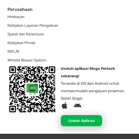
Perusahaan
Himbauan
Kebijakan Layanan Pengaduan
Syarat dan Ketentuan
Kebijakan Privasi
RIPLAY
Whistle Blower System
Unduh aplikasi Singa Fintech
sekarang!
Tersedia di iOS dan Android untuk
mempermudah pengajuan pinjaman
Sobat Singa!
A
A
p
n
p
d
Unduh Aplikasi
l
r
e
o