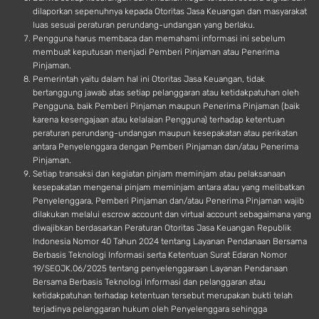
dilaporkan sepenuhnya kepada Otoritas Jasa Keuangan dan masyarakat
luas sesuai peraturan perundang-undangan yang berlaku.
Pengguna harus membaca dan memahami informasi ini sebelum
membuat keputusan menjadi Pemberi Pinjaman atau Penerima
Pinjaman.
Pemerintah yaitu dalam hal ini Otoritas Jasa Keuangan, tidak
bertanggung jawab atas setiap pelanggaran atau ketidakpatuhan oleh
Pengguna, baik Pemberi Pinjaman maupun Penerima Pinjaman (baik
karena kesengajaan atau kelalaian Pengguna) terhadap ketentuan
peraturan perundang-undangan maupun kesepakatan atau perikatan
antara Penyelenggara dengan Pemberi Pinjaman dan/atau Penerima
Pinjaman.
Setiap transaksi dan kegiatan pinjam meminjam atau pelaksanaan
kesepakatan mengenai pinjam meminjam antara atau yang melibatkan
Penyelenggara, Pemberi Pinjaman dan/atau Penerima Pinjaman wajib
dilakukan melalui escrow account dan virtual account sebagaimana yang
diwajibkan berdasarkan Peraturan Otoritas Jasa Keuangan Republik
Indonesia Nomor 40 Tahun 2024 tentang Layanan Pendanaan Bersama
Berbasis Teknologi Informasi serta Ketentuan Surat Edaran Nomor
19/SEOJK.06/2025 tentang penyelenggaraan Layanan Pendanaan
Bersama Berbasis Teknologi Informasi dan pelanggaran atau
ketidakpatuhan terhadap ketentuan tersebut merupakan bukti telah
terjadinya pelanggaran hukum oleh Penyelenggara sehingga