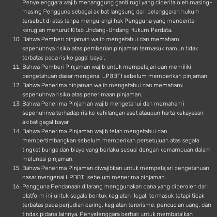
Penyelenggara wajib menanggung ganti rugi yang diderita oleh masing-
masing Pengguna sebagai akibat langsung dari pelanggaran hukum
tersebut di atas tanpa mengurangi hak Pengguna yang menderita
kerugian menurut Kitab Undang-Undang Hukum Perdata.
Bahwa Pemberi pinjaman wajib mengetahui dan memahami
sepenuhnya risiko atas pemberian pinjaman termasuk namun tidak
terbatas pada risiko gagal bayar.
Bahwa Pemberi Pinjaman wajib untuk mempelajari dan memiliki
pengetahuan dasar mengenai LPBBTI sebelum memberikan pinjaman.
Bahwa Penerima pinjaman wajib mengetahui dan memahami
sepenuhnya risiko atas penerimaan pinjaman.
Bahwa Penerima Pinjaman wajib mengetahui dan memahami
sepenuhnya terhadap risiko kehilangan aset ataupun harta kekayaaan
akibat gagal bayar.
Bahwa Penerima Pinjaman wajib telah mengetahui dan
mempertimbangkan sebelum memberikan persetujuan atas segala
tingkat bunga dan biaya yang berlaku sesuai dengan kemampuan dalam
melunasi pinjaman.
Bahwa Penerima Pinjaman diwajibkan untuk mempelajari pengetahuan
dasar mengenai LPBBTI sebelum menerima pinjaman.
Pengguna Pendanaan dilarang menggunakan dana yang diperoleh dari
platform ini untuk segala bentuk kegiatan ilegal, termasuk tetapi tidak
terbatas pada perjudian daring, kegiatan terorisme, pencucian uang, dan
tindak pidana lainnya. Penyelenggara berhak untuk membatalkan