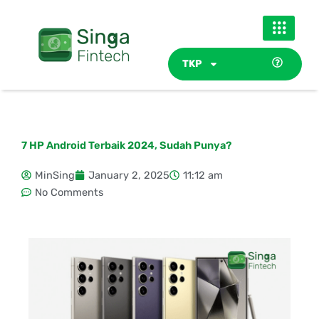
Skip
to
content
TKP
7 HP Android Terbaik 2024, Sudah Punya?
MinSing
January 2, 2025
11:12 am
No Comments