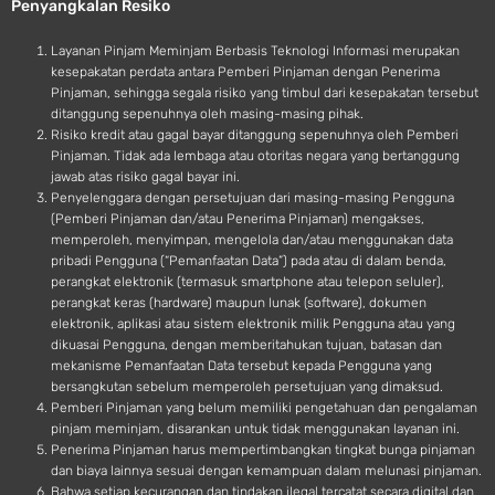
Penyangkalan Resiko
i
d
Layanan Pinjam Meminjam Berbasis Teknologi Informasi merupakan
kesepakatan perdata antara Pemberi Pinjaman dengan Penerima
Pinjaman, sehingga segala risiko yang timbul dari kesepakatan tersebut
ditanggung sepenuhnya oleh masing-masing pihak.
Risiko kredit atau gagal bayar ditanggung sepenuhnya oleh Pemberi
Pinjaman. Tidak ada lembaga atau otoritas negara yang bertanggung
jawab atas risiko gagal bayar ini.
Penyelenggara dengan persetujuan dari masing-masing Pengguna
(Pemberi Pinjaman dan/atau Penerima Pinjaman) mengakses,
memperoleh, menyimpan, mengelola dan/atau menggunakan data
pribadi Pengguna (“Pemanfaatan Data”) pada atau di dalam benda,
perangkat elektronik (termasuk smartphone atau telepon seluler),
perangkat keras (hardware) maupun lunak (software), dokumen
elektronik, aplikasi atau sistem elektronik milik Pengguna atau yang
dikuasai Pengguna, dengan memberitahukan tujuan, batasan dan
mekanisme Pemanfaatan Data tersebut kepada Pengguna yang
bersangkutan sebelum memperoleh persetujuan yang dimaksud.
Pemberi Pinjaman yang belum memiliki pengetahuan dan pengalaman
pinjam meminjam, disarankan untuk tidak menggunakan layanan ini.
Penerima Pinjaman harus mempertimbangkan tingkat bunga pinjaman
dan biaya lainnya sesuai dengan kemampuan dalam melunasi pinjaman.
Bahwa setiap kecurangan dan tindakan ilegal tercatat secara digital dan