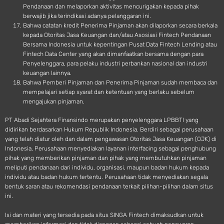
Pendanaan dan melaporkan aktivitas mencurigakan kepada pihak
berwajib jika terindikasi adanya pelanggaran ini.
Bahwa catatan kredit Penerima Pinjaman akan dilaporkan secara berkala
kepada Otoritas Jasa Keuangan dan/atau Asosiasi Fintech Pendanaan
Bersama Indonesia untuk kepentingan Pusat Data Fintech Lending atau
Fintech Data Center yang akan dimanfaatkan bersama dengan para
Penyelenggara, para pelaku industri perbankan nasional dan industri
keuangan lainnya.
Bahwa Pemberi Pinjaman dan Penerima Pinjaman sudah membaca dan
mempelajari setiap syarat dan ketentuan yang berlaku sebelum
mengajukan pinjaman.
PT Abadi Sejahtera Finansindo merupakan penyelenggara LPBBTI yang
didirikan berdasarkan Hukum Republik Indonesia. Berdiri sebagai perusahaan
yang telah diatur oleh dan dalam pengawasan Otoritas Jasa Keuangan (OJK) di
Indonesia, Perusahaan menyediakan layanan interfacing sebagai penghubung
pihak yang memberikan pinjaman dan pihak yang membutuhkan pinjaman
meliputi pendanaan dari individu, organisasi, maupun badan hukum kepada
individu atau badan hukum tertentu. Perusahaan tidak menyediakan segala
bentuk saran atau rekomendasi pendanaan terkait pilihan-pilihan dalam situs
ini.
Isi dan materi yang tersedia pada situs SINGA Fintech dimaksudkan untuk