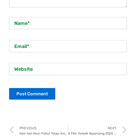
Name*
Email*
Website
Prev
N
PREVIOUS
NEXT
Hati-hati Akun Palsu! Tetap Aman dan Lindungi Diri dengan Singa Fintech
6 Film Terbaik Sepanjang 2024, Sudah Nonton?