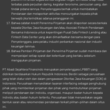
terbatas pada perjudian daring, kegiatan terorisme, pencucian uang, dan
tindak pidana lainnya. Penyelenggara berhak untuk membatalkan
Pendanaan dan melaporkan aktivitas mencurigakan kepada pihak
berwajib jika terindikasi adanya pelanggaran ini.
Bahwa catatan kredit Penerima Pinjaman akan dilaporkan secara berkala
kepada Otoritas Jasa Keuangan dan/atau Asosiasi Fintech Pendanaan
Bersama Indonesia untuk kepentingan Pusat Data Fintech Lending atau
Fintech Data Center yang akan dimanfaatkan bersama dengan para
Penyelenggara, para pelaku industri perbankan nasional dan industri
keuangan lainnya.
Bahwa Pemberi Pinjaman dan Penerima Pinjaman sudah membaca dan
mempelajari setiap syarat dan ketentuan yang berlaku sebelum
mengajukan pinjaman.
PT Abadi Sejahtera Finansindo merupakan penyelenggara LPBBTI yang
didirikan berdasarkan Hukum Republik Indonesia. Berdiri sebagai perusahaan
yang telah diatur oleh dan dalam pengawasan Otoritas Jasa Keuangan (OJK) di
Indonesia, Perusahaan menyediakan layanan interfacing sebagai penghubung
pihak yang memberikan pinjaman dan pihak yang membutuhkan pinjaman
meliputi pendanaan dari individu, organisasi, maupun badan hukum kepada
individu atau badan hukum tertentu. Perusahaan tidak menyediakan segala
bentuk saran atau rekomendasi pendanaan terkait pilihan-pilihan dalam situs
ini.