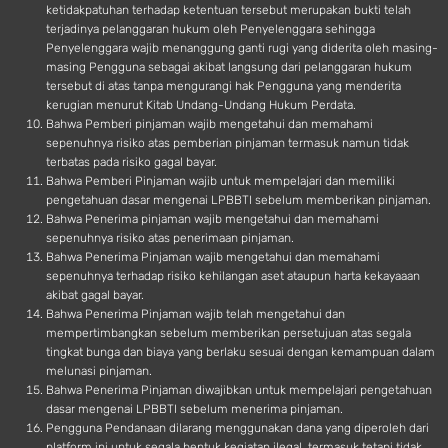
ketidakpatuhan terhadap ketentuan tersebut merupakan bukti telah
terjadinya pelanggaran hukum oleh Penyelenggara sehingga
Penyelenggara wajib menanggung ganti rugi yang diderita oleh masing-
masing Pengguna sebagai akibat langsung dari pelanggaran hukum
tersebut di atas tanpa mengurangi hak Pengguna yang menderita
kerugian menurut Kitab Undang-Undang Hukum Perdata.
Bahwa Pemberi pinjaman wajib mengetahui dan memahami
sepenuhnya risiko atas pemberian pinjaman termasuk namun tidak
terbatas pada risiko gagal bayar.
Bahwa Pemberi Pinjaman wajib untuk mempelajari dan memiliki
pengetahuan dasar mengenai LPBBTI sebelum memberikan pinjaman.
Bahwa Penerima pinjaman wajib mengetahui dan memahami
sepenuhnya risiko atas penerimaan pinjaman.
Bahwa Penerima Pinjaman wajib mengetahui dan memahami
sepenuhnya terhadap risiko kehilangan aset ataupun harta kekayaaan
akibat gagal bayar.
Bahwa Penerima Pinjaman wajib telah mengetahui dan
mempertimbangkan sebelum memberikan persetujuan atas segala
tingkat bunga dan biaya yang berlaku sesuai dengan kemampuan dalam
melunasi pinjaman.
Bahwa Penerima Pinjaman diwajibkan untuk mempelajari pengetahuan
dasar mengenai LPBBTI sebelum menerima pinjaman.
Pengguna Pendanaan dilarang menggunakan dana yang diperoleh dari
platform ini untuk segala bentuk kegiatan ilegal, termasuk tetapi tidak