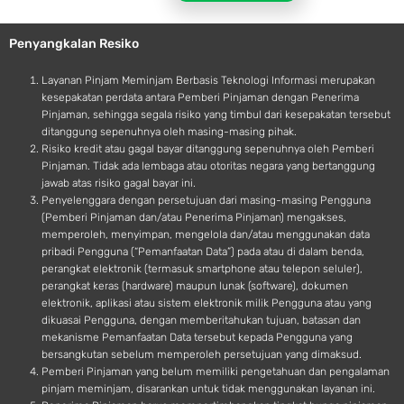
l
r
e
o
Penyangkalan Resiko
i
d
Layanan Pinjam Meminjam Berbasis Teknologi Informasi merupakan
kesepakatan perdata antara Pemberi Pinjaman dengan Penerima
Pinjaman, sehingga segala risiko yang timbul dari kesepakatan tersebut
ditanggung sepenuhnya oleh masing-masing pihak.
Risiko kredit atau gagal bayar ditanggung sepenuhnya oleh Pemberi
Pinjaman. Tidak ada lembaga atau otoritas negara yang bertanggung
jawab atas risiko gagal bayar ini.
Penyelenggara dengan persetujuan dari masing-masing Pengguna
(Pemberi Pinjaman dan/atau Penerima Pinjaman) mengakses,
memperoleh, menyimpan, mengelola dan/atau menggunakan data
pribadi Pengguna (“Pemanfaatan Data”) pada atau di dalam benda,
perangkat elektronik (termasuk smartphone atau telepon seluler),
perangkat keras (hardware) maupun lunak (software), dokumen
elektronik, aplikasi atau sistem elektronik milik Pengguna atau yang
dikuasai Pengguna, dengan memberitahukan tujuan, batasan dan
mekanisme Pemanfaatan Data tersebut kepada Pengguna yang
bersangkutan sebelum memperoleh persetujuan yang dimaksud.
Pemberi Pinjaman yang belum memiliki pengetahuan dan pengalaman
pinjam meminjam, disarankan untuk tidak menggunakan layanan ini.