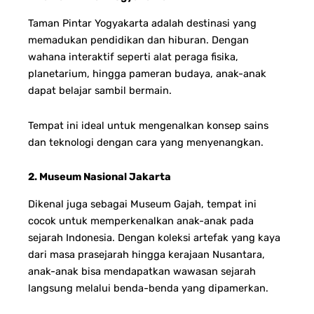
Taman Pintar Yogyakarta adalah destinasi yang
memadukan pendidikan dan hiburan. Dengan
wahana interaktif seperti alat peraga fisika,
planetarium, hingga pameran budaya, anak-anak
dapat belajar sambil bermain.
Tempat ini ideal untuk mengenalkan konsep sains
dan teknologi dengan cara yang menyenangkan.
2. Museum Nasional Jakarta
Dikenal juga sebagai Museum Gajah, tempat ini
cocok untuk memperkenalkan anak-anak pada
sejarah Indonesia. Dengan koleksi artefak yang kaya
dari masa prasejarah hingga kerajaan Nusantara,
anak-anak bisa mendapatkan wawasan sejarah
langsung melalui benda-benda yang dipamerkan.