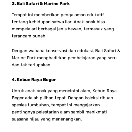
3. Bali Safari & Marine Park
Tempat ini memberikan pengalaman edukatif
tentang kehidupan satwa liar. Anak-anak bisa
mempelajari berbagai jenis hewan, termasuk yang
terancam punah.
Dengan wahana konservasi dan edukasi, Bali Safari &
Marine Park menghadirkan pembelajaran yang seru
dan tak terlupakan.
4. Kebun Raya Bogor
Untuk anak-anak yang mencintai alam, Kebun Raya
Bogor adalah pilihan tepat. Dengan koleksi ribuan
spesies tumbuhan, tempat ini mengajarkan
pentingnya pelestarian alam sambil menikmati
suasana hijau yang menenangkan.