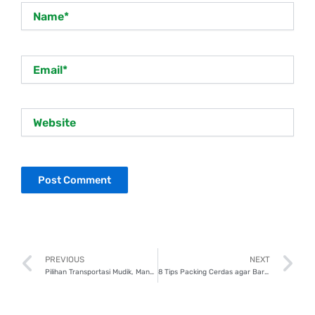
Name*
Email*
Website
Prev
N
PREVIOUS
NEXT
Pilihan Transportasi Mudik, Mana yang Paling Nyaman dan Efektif?
8 Tips Packing Cerdas agar Barang Tidak Berlebihan Saat Mudik, Yuk Coba!