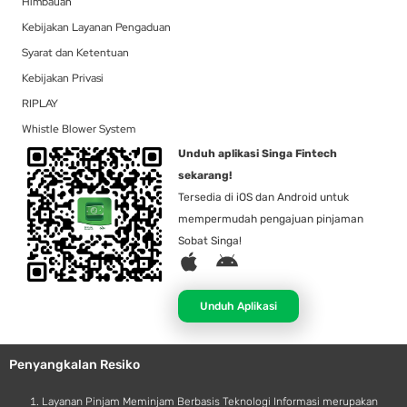
Himbauan
Kebijakan Layanan Pengaduan
Syarat dan Ketentuan
Kebijakan Privasi
RIPLAY
Whistle Blower System
Unduh aplikasi Singa Fintech
sekarang!
Tersedia di iOS dan Android untuk
mempermudah pengajuan pinjaman
Sobat Singa!
A
A
p
n
p
d
Unduh Aplikasi
l
r
e
o
Penyangkalan Resiko
i
d
Layanan Pinjam Meminjam Berbasis Teknologi Informasi merupakan