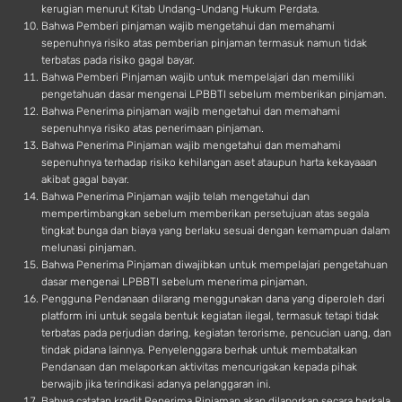
kerugian menurut Kitab Undang-Undang Hukum Perdata.
Bahwa Pemberi pinjaman wajib mengetahui dan memahami
sepenuhnya risiko atas pemberian pinjaman termasuk namun tidak
terbatas pada risiko gagal bayar.
Bahwa Pemberi Pinjaman wajib untuk mempelajari dan memiliki
pengetahuan dasar mengenai LPBBTI sebelum memberikan pinjaman.
Bahwa Penerima pinjaman wajib mengetahui dan memahami
sepenuhnya risiko atas penerimaan pinjaman.
Bahwa Penerima Pinjaman wajib mengetahui dan memahami
sepenuhnya terhadap risiko kehilangan aset ataupun harta kekayaaan
akibat gagal bayar.
Bahwa Penerima Pinjaman wajib telah mengetahui dan
mempertimbangkan sebelum memberikan persetujuan atas segala
tingkat bunga dan biaya yang berlaku sesuai dengan kemampuan dalam
melunasi pinjaman.
Bahwa Penerima Pinjaman diwajibkan untuk mempelajari pengetahuan
dasar mengenai LPBBTI sebelum menerima pinjaman.
Pengguna Pendanaan dilarang menggunakan dana yang diperoleh dari
platform ini untuk segala bentuk kegiatan ilegal, termasuk tetapi tidak
terbatas pada perjudian daring, kegiatan terorisme, pencucian uang, dan
tindak pidana lainnya. Penyelenggara berhak untuk membatalkan
Pendanaan dan melaporkan aktivitas mencurigakan kepada pihak
berwajib jika terindikasi adanya pelanggaran ini.
Bahwa catatan kredit Penerima Pinjaman akan dilaporkan secara berkala