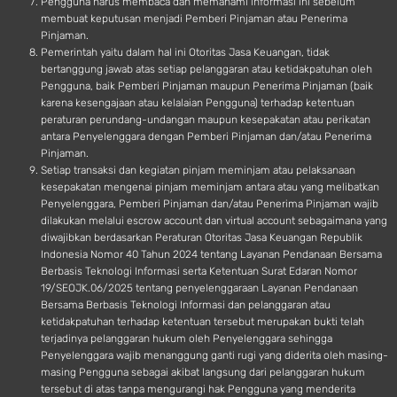
Pengguna harus membaca dan memahami informasi ini sebelum
membuat keputusan menjadi Pemberi Pinjaman atau Penerima
Pinjaman.
Pemerintah yaitu dalam hal ini Otoritas Jasa Keuangan, tidak
bertanggung jawab atas setiap pelanggaran atau ketidakpatuhan oleh
Pengguna, baik Pemberi Pinjaman maupun Penerima Pinjaman (baik
karena kesengajaan atau kelalaian Pengguna) terhadap ketentuan
peraturan perundang-undangan maupun kesepakatan atau perikatan
antara Penyelenggara dengan Pemberi Pinjaman dan/atau Penerima
Pinjaman.
Setiap transaksi dan kegiatan pinjam meminjam atau pelaksanaan
kesepakatan mengenai pinjam meminjam antara atau yang melibatkan
Penyelenggara, Pemberi Pinjaman dan/atau Penerima Pinjaman wajib
dilakukan melalui escrow account dan virtual account sebagaimana yang
diwajibkan berdasarkan Peraturan Otoritas Jasa Keuangan Republik
Indonesia Nomor 40 Tahun 2024 tentang Layanan Pendanaan Bersama
Berbasis Teknologi Informasi serta Ketentuan Surat Edaran Nomor
19/SEOJK.06/2025 tentang penyelenggaraan Layanan Pendanaan
Bersama Berbasis Teknologi Informasi dan pelanggaran atau
ketidakpatuhan terhadap ketentuan tersebut merupakan bukti telah
terjadinya pelanggaran hukum oleh Penyelenggara sehingga
Penyelenggara wajib menanggung ganti rugi yang diderita oleh masing-
masing Pengguna sebagai akibat langsung dari pelanggaran hukum
tersebut di atas tanpa mengurangi hak Pengguna yang menderita