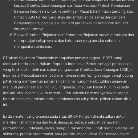
kepada Otoritas Jasa Keuangan dan/atau Asosiasi Fintech Pendanaan
Bersama Indonesia untuk kepentingan Pusat Data Fintech Lending atau
Fintech Data Center yang akan dimanfaatkan bersama dengan para
Penyelenggara, para pelaku industri perbankan nasional dan industri
keuangan lainnya.
Bahwa Pemberi Pinjaman dan Penerima Pinjaman sudah membaca dan
mempelajari setiap syarat dan ketentuan yang berlaku sebelum
mengajukan pinjaman.
PT Abadi Sejahtera Finansindo merupakan penyelenggara LPBBTI yang
didirikan berdasarkan Hukum Republik Indonesia. Berdiri sebagai perusahaan
yang telah diatur oleh dan dalam pengawasan Otoritas Jasa Keuangan (OJK) di
Indonesia, Perusahaan menyediakan layanan interfacing sebagai penghubung
pihak yang memberikan pinjaman dan pihak yang membutuhkan pinjaman
meliputi pendanaan dari individu, organisasi, maupun badan hukum kepada
individu atau badan hukum tertentu. Perusahaan tidak menyediakan segala
bentuk saran atau rekomendasi pendanaan terkait pilihan-pilihan dalam situs
ini.
Isi dan materi yang tersedia pada situs SINGA Fintech dimaksudkan untuk
memberikan informasi dan tidak dianggap sebagai sebuah penawaran,
permohonan, undangan, saran, maupun rekomendasi untuk menginvestasikan
sekuritas, produk pasar modal, atau jasa keuangan lainya. Perusahaan dalam