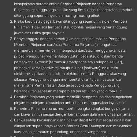
kesepakatan perdata antara Pemberi Pinjaman dengan Penerima
Pinjaman, sehingga segala risiko yang timbul dari kesepakatan tersebut
ditanggung sepenuhnya oleh masing-masing pihak.
Risiko kredit atau gagal bayar ditanggung sepenuhnya oleh Pemberi
Pinjaman. Tidak ada lembaga atau otoritas negara yang bertanggung
jawab atas risiko gagal bayar ini.
Penyelenggara dengan persetujuan dari masing-masing Pengguna
(Pemberi Pinjaman dan/atau Penerima Pinjaman) mengakses,
memperoleh, menyimpan, mengelola dan/atau menggunakan data
pribadi Pengguna (“Pemanfaatan Data”) pada atau di dalam benda,
perangkat elektronik (termasuk smartphone atau telepon seluler),
perangkat keras (hardware) maupun lunak (software), dokumen
elektronik, aplikasi atau sistem elektronik milik Pengguna atau yang
dikuasai Pengguna, dengan memberitahukan tujuan, batasan dan
mekanisme Pemanfaatan Data tersebut kepada Pengguna yang
bersangkutan sebelum memperoleh persetujuan yang dimaksud.
Pemberi Pinjaman yang belum memiliki pengetahuan dan pengalaman
pinjam meminjam, disarankan untuk tidak menggunakan layanan ini.
Penerima Pinjaman harus mempertimbangkan tingkat bunga pinjaman
dan biaya lainnya sesuai dengan kemampuan dalam melunasi pinjaman.
Bahwa setiap kecurangan dan tindakan ilegal tercatat secara digital dan
dilaporkan sepenuhnya kepada Otoritas Jasa Keuangan dan masyarakat
luas sesuai peraturan perundang-undangan yang berlaku.