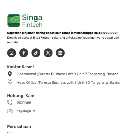
Dapatkan pinjaman daring cepat cair tanpa jaminan hingga Rp 48.000.000!
Download aplikasi Singa Fintech sekarang untuk solusi keuangan yang cepat dan
mudah!
I
F
T
X
L
n
a
i
-
i
s
c
k
t
n
t
e
t
w
k
a
b
o
i
e
Kantor Resmi
g
o
k
t
d
Operational (Foresta Business Loft 3 Unit 7 Tangerang, Banten
r
o
t
i
a
k
e
n
Head Office (Foresta Business Loft 5 Unit 30 Tangerang, Banten
m
-
r
f
Hubungi Kami
1500066
cs@singa.id
Perusahaan