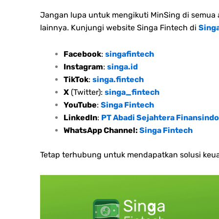
Jangan lupa untuk mengikuti MinSing di semua a
lainnya. Kunjungi website Singa Fintech di
Singa
Facebook
:
singafintech
Instagram
:
singa.id
TikTok
:
singa.fintech
X
(Twitter):
singa_fintech
YouTube
:
Singa Fintech
LinkedIn
:
PT Abadi Sejahtera Finansindo
WhatsApp Channel:
Singa Fintech
Tetap terhubung untuk mendapatkan solusi keua