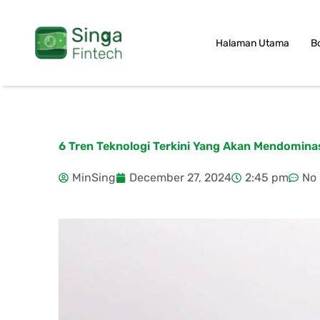
Skip
to
Halaman Utama
B
content
6 Tren Teknologi Terkini Yang Akan Mendomina
MinSing
December 27, 2024
2:45 pm
No