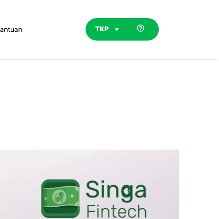
TKP
antuan