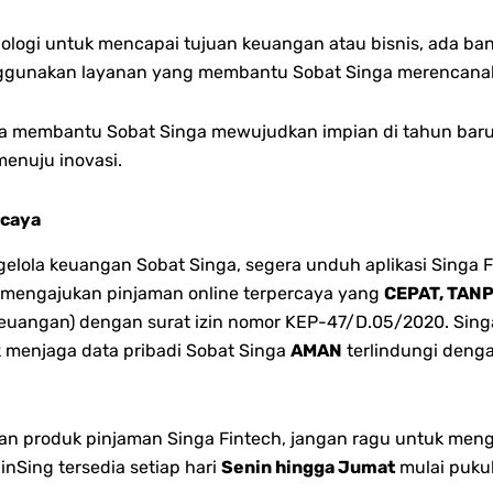
ologi untuk mencapai tujuan keuangan atau bisnis, ada ba
ggunakan layanan yang membantu Sobat Singa merencanakan
 bisa membantu Sobat Singa mewujudkan impian di tahun bar
menuju inovasi.
rcaya
ola keuangan Sobat Singa, segera unduh aplikasi Singa F
sa mengajukan pinjaman online terpercaya yang
CEPAT, TAN
euangan) dengan surat izin nomor KEP-47/D.05/2020. Singa 
k menjaga data pribadi Sobat Singa
AMAN
terlindungi denga
dan produk pinjaman Singa Fintech, jangan ragu untuk men
Sing tersedia setiap hari
Senin hingga Jumat
mulai puku