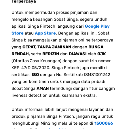
Terpercaya
Untuk mempermudah proses pinjaman dan
mengelola keuangan Sobat Singa, segera unduh
aplikasi Singa Fintech langsung dari
Google Play
Store
atau
App Store
. Dengan aplikasi ini, Sobat
Singa bisa mengajukan pinjaman online terpercaya
yang
CEPAT, TANPA JAMINAN
dengan
BUNGA
RENDAH,
serta
BERIZIN
dan
DIAWASI
oleh
OJK
(Otoritas Jasa Keuangan) dengan surat izin nomor
KEP-47/D.05/2020. Singa Fintech juga memiliki
sertifikasi
ISO
dengan No. Sertifikat: ISMS1001242
yang berkomitmen untuk menjaga data pribadi
Sobat Singa
AMAN
terlindungi dengan fitur canggih
liveness detection untuk keamanan ekstra.
Untuk informasi lebih lanjut mengenai layanan dan
produk pinjaman Singa Fintech, jangan ragu untuk
menghubungi MinSing melalui telepon di
1500066