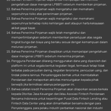
pengetahuan dasar mengenai LPBBTI sebelum memberikan pinjaman.
Bahwa Penerima pinjaman wajib mengetahui dan memahami
sepenuhnya risiko atas penerimaan pinjaman.
Bahwa Penerima Pinjaman wajib mengetahui dan memahami
sepenuhnya terhadap risiko kehilangan aset ataupun harta kekayaaan
akibat gagal bayar.
Bahwa Penerima Pinjaman wajib telah mengetahui dan
mempertimbangkan sebelum memberikan persetujuan atas segala
tingkat bunga dan biaya yang berlaku sesuai dengan kemampuan dalam
melunasi pinjaman.
Bahwa Penerima Pinjaman diwajibkan untuk mempelajari pengetahuan
dasar mengenai LPBBTI sebelum menerima pinjaman.
Pengguna Pendanaan dilarang menggunakan dana yang diperoleh dari
platform ini untuk segala bentuk kegiatan ilegal, termasuk tetapi tidak
terbatas pada perjudian daring, kegiatan terorisme, pencucian uang, dan
tindak pidana lainnya. Penyelenggara berhak untuk membatalkan
Pendanaan dan melaporkan aktivitas mencurigakan kepada pihak
berwajib jika terindikasi adanya pelanggaran ini.
Bahwa catatan kredit Penerima Pinjaman akan dilaporkan secara berkala
kepada Otoritas Jasa Keuangan dan/atau Asosiasi Fintech Pendanaan
Bersama Indonesia untuk kepentingan Pusat Data Fintech Lending atau
Fintech Data Center yang akan dimanfaatkan bersama dengan para
Penyelenggara, para pelaku industri perbankan nasional dan industri