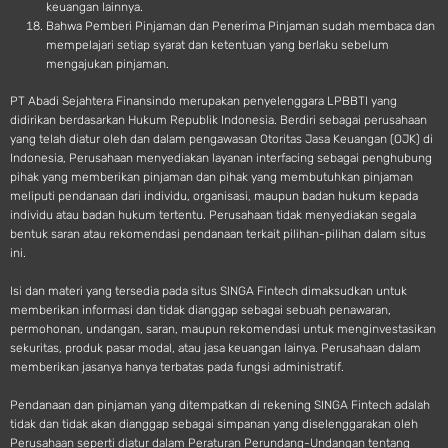
keuangan lainnya.
Bahwa Pemberi Pinjaman dan Penerima Pinjaman sudah membaca dan
mempelajari setiap syarat dan ketentuan yang berlaku sebelum
mengajukan pinjaman.
PT Abadi Sejahtera Finansindo merupakan penyelenggara LPBBTI yang
didirikan berdasarkan Hukum Republik Indonesia. Berdiri sebagai perusahaan
yang telah diatur oleh dan dalam pengawasan Otoritas Jasa Keuangan (OJK) di
Indonesia, Perusahaan menyediakan layanan interfacing sebagai penghubung
pihak yang memberikan pinjaman dan pihak yang membutuhkan pinjaman
meliputi pendanaan dari individu, organisasi, maupun badan hukum kepada
individu atau badan hukum tertentu. Perusahaan tidak menyediakan segala
bentuk saran atau rekomendasi pendanaan terkait pilihan-pilihan dalam situs
ini.
Isi dan materi yang tersedia pada situs SINGA Fintech dimaksudkan untuk
memberikan informasi dan tidak dianggap sebagai sebuah penawaran,
permohonan, undangan, saran, maupun rekomendasi untuk menginvestasikan
sekuritas, produk pasar modal, atau jasa keuangan lainya. Perusahaan dalam
memberikan jasanya hanya terbatas pada fungsi administratif.
Pendanaan dan pinjaman yang ditempatkan di rekening SINGA Fintech adalah
tidak dan tidak akan dianggap sebagai simpanan yang diselenggarakan oleh
Perusahaan seperti diatur dalam Peraturan Perundang-Undangan tentang