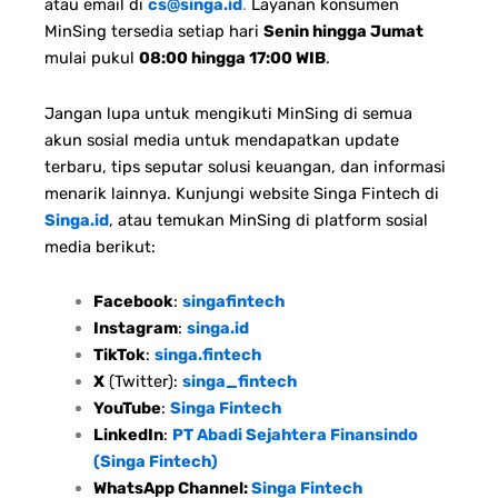
atau email di
cs@singa.id
.
Layanan konsumen
MinSing tersedia setiap hari
Senin hingga Jumat
mulai pukul
08:00 hingga 17:00 WIB
.
Jangan lupa untuk mengikuti MinSing di semua
akun sosial media untuk mendapatkan update
terbaru, tips seputar solusi keuangan, dan informasi
menarik lainnya. Kunjungi website Singa Fintech di
Singa.id
, atau temukan MinSing di platform sosial
media berikut:
Facebook
:
singafintech
Instagram
:
singa.id
TikTok
:
singa.fintech
X
(Twitter):
singa_fintech
YouTube
:
Singa Fintech
LinkedIn
:
PT Abadi Sejahtera Finansindo
(Singa Fintech)
WhatsApp Channel:
Singa Fintech