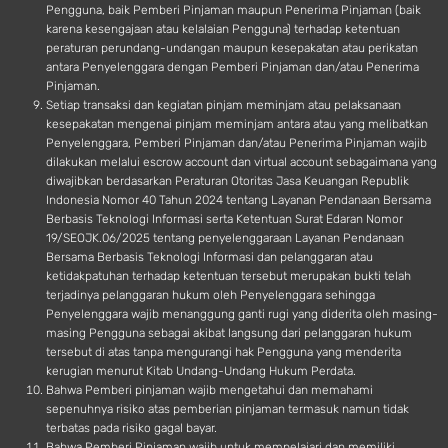
Pengguna, baik Pemberi Pinjaman maupun Penerima Pinjaman (baik
karena kesengajaan atau kelalaian Pengguna) terhadap ketentuan
peraturan perundang-undangan maupun kesepakatan atau perikatan
antara Penyelenggara dengan Pemberi Pinjaman dan/atau Penerima
Pinjaman.
Setiap transaksi dan kegiatan pinjam meminjam atau pelaksanaan
kesepakatan mengenai pinjam meminjam antara atau yang melibatkan
Penyelenggara, Pemberi Pinjaman dan/atau Penerima Pinjaman wajib
dilakukan melalui escrow account dan virtual account sebagaimana yang
diwajibkan berdasarkan Peraturan Otoritas Jasa Keuangan Republik
Indonesia Nomor 40 Tahun 2024 tentang Layanan Pendanaan Bersama
Berbasis Teknologi Informasi serta Ketentuan Surat Edaran Nomor
19/SEOJK.06/2025 tentang penyelenggaraan Layanan Pendanaan
Bersama Berbasis Teknologi Informasi dan pelanggaran atau
ketidakpatuhan terhadap ketentuan tersebut merupakan bukti telah
terjadinya pelanggaran hukum oleh Penyelenggara sehingga
Penyelenggara wajib menanggung ganti rugi yang diderita oleh masing-
masing Pengguna sebagai akibat langsung dari pelanggaran hukum
tersebut di atas tanpa mengurangi hak Pengguna yang menderita
kerugian menurut Kitab Undang-Undang Hukum Perdata.
Bahwa Pemberi pinjaman wajib mengetahui dan memahami
sepenuhnya risiko atas pemberian pinjaman termasuk namun tidak
terbatas pada risiko gagal bayar.
Bahwa Pemberi Pinjaman wajib untuk mempelajari dan memiliki