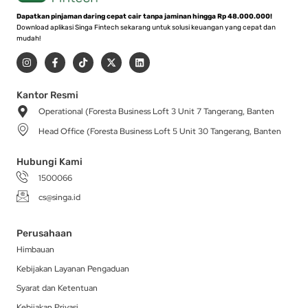
Dapatkan pinjaman daring cepat cair tanpa jaminan hingga Rp 48.000.000!
Download aplikasi Singa Fintech sekarang untuk solusi keuangan yang cepat dan
mudah!
I
F
T
X
L
n
a
i
-
i
s
c
k
t
n
t
e
t
w
k
a
b
o
i
e
Kantor Resmi
g
o
k
t
d
Operational (Foresta Business Loft 3 Unit 7 Tangerang, Banten
r
o
t
i
a
k
e
n
Head Office (Foresta Business Loft 5 Unit 30 Tangerang, Banten
m
-
r
f
Hubungi Kami
1500066
cs@singa.id
Perusahaan
Himbauan
Kebijakan Layanan Pengaduan
Syarat dan Ketentuan
Kebijakan Privasi