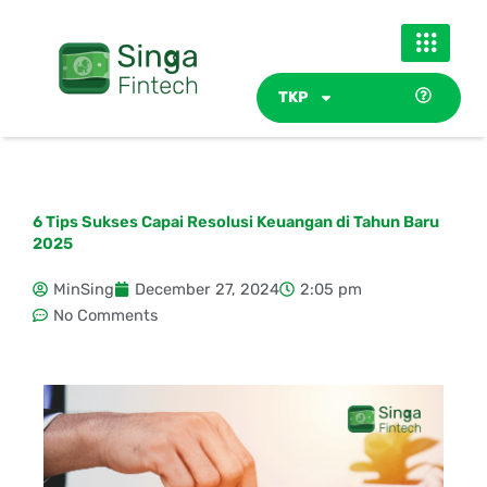
Skip
to
content
TKP
6 Tips Sukses Capai Resolusi Keuangan di Tahun Baru
2025
MinSing
December 27, 2024
2:05 pm
No Comments