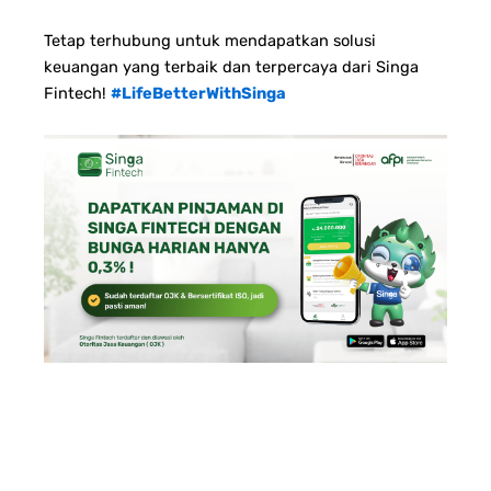
Tetap terhubung untuk mendapatkan solusi
keuangan yang terbaik dan terpercaya dari Singa
Fintech!
#LifeBetterWithSinga