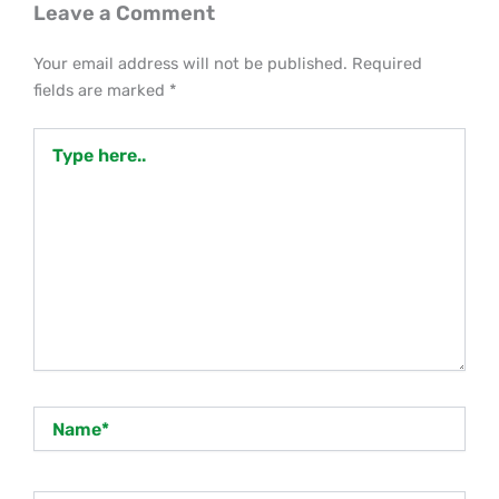
Leave a Comment
Your email address will not be published.
Required
fields are marked
*
Type
here..
Name*