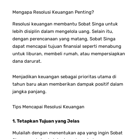
Mengapa Resolusi Keuangan Penting?
Resolusi keuangan membantu Sobat Singa untuk
lebih disiplin dalam mengelola uang. Selain itu,
dengan perencanaan yang matang, Sobat Singa
dapat mencapai tujuan finansial seperti menabung
untuk liburan, membeli rumah, atau mempersiapkan
dana darurat.
Menjadikan keuangan sebagai prioritas utama di
tahun baru akan memberikan dampak positif dalam
jangka panjang.
Tips Mencapai Resolusi Keuangan
1. Tetapkan Tujuan yang Jelas
Mulailah dengan menentukan apa yang ingin Sobat