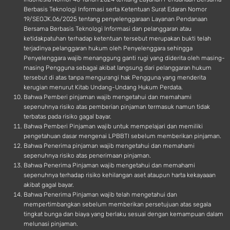
Berbasis Teknologi Informasi serta Ketentuan Surat Edaran Nomor
19/SEOJK.06/2025 tentang penyelenggaraan Layanan Pendanaan
Bersama Berbasis Teknologi Informasi dan pelanggaran atau
ketidakpatuhan terhadap ketentuan tersebut merupakan bukti telah
terjadinya pelanggaran hukum oleh Penyelenggara sehingga
Penyelenggara wajib menanggung ganti rugi yang diderita oleh masing-
masing Pengguna sebagai akibat langsung dari pelanggaran hukum
tersebut di atas tanpa mengurangi hak Pengguna yang menderita
kerugian menurut Kitab Undang-Undang Hukum Perdata.
Bahwa Pemberi pinjaman wajib mengetahui dan memahami
sepenuhnya risiko atas pemberian pinjaman termasuk namun tidak
terbatas pada risiko gagal bayar.
Bahwa Pemberi Pinjaman wajib untuk mempelajari dan memiliki
pengetahuan dasar mengenai LPBBTI sebelum memberikan pinjaman.
Bahwa Penerima pinjaman wajib mengetahui dan memahami
sepenuhnya risiko atas penerimaan pinjaman.
Bahwa Penerima Pinjaman wajib mengetahui dan memahami
sepenuhnya terhadap risiko kehilangan aset ataupun harta kekayaaan
akibat gagal bayar.
Bahwa Penerima Pinjaman wajib telah mengetahui dan
mempertimbangkan sebelum memberikan persetujuan atas segala
tingkat bunga dan biaya yang berlaku sesuai dengan kemampuan dalam
melunasi pinjaman.