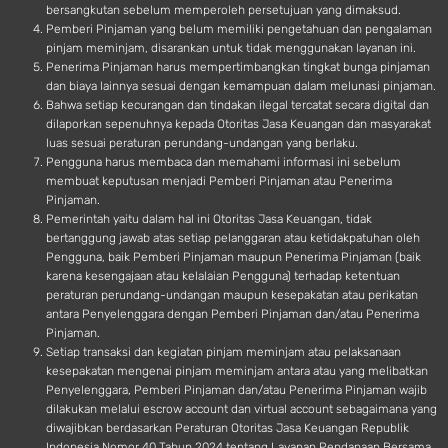
bersangkutan sebelum memperoleh persetujuan yang dimaksud.
Pemberi Pinjaman yang belum memiliki pengetahuan dan pengalaman
pinjam meminjam, disarankan untuk tidak menggunakan layanan ini.
Penerima Pinjaman harus mempertimbangkan tingkat bunga pinjaman
dan biaya lainnya sesuai dengan kemampuan dalam melunasi pinjaman.
Bahwa setiap kecurangan dan tindakan ilegal tercatat secara digital dan
dilaporkan sepenuhnya kepada Otoritas Jasa Keuangan dan masyarakat
luas sesuai peraturan perundang-undangan yang berlaku.
Pengguna harus membaca dan memahami informasi ini sebelum
membuat keputusan menjadi Pemberi Pinjaman atau Penerima
Pinjaman.
Pemerintah yaitu dalam hal ini Otoritas Jasa Keuangan, tidak
bertanggung jawab atas setiap pelanggaran atau ketidakpatuhan oleh
Pengguna, baik Pemberi Pinjaman maupun Penerima Pinjaman (baik
karena kesengajaan atau kelalaian Pengguna) terhadap ketentuan
peraturan perundang-undangan maupun kesepakatan atau perikatan
antara Penyelenggara dengan Pemberi Pinjaman dan/atau Penerima
Pinjaman.
Setiap transaksi dan kegiatan pinjam meminjam atau pelaksanaan
kesepakatan mengenai pinjam meminjam antara atau yang melibatkan
Penyelenggara, Pemberi Pinjaman dan/atau Penerima Pinjaman wajib
dilakukan melalui escrow account dan virtual account sebagaimana yang
diwajibkan berdasarkan Peraturan Otoritas Jasa Keuangan Republik
Indonesia Nomor 40 Tahun 2024 tentang Layanan Pendanaan Bersama