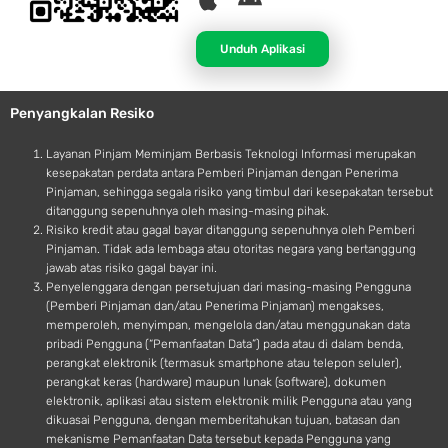
p
n
p
d
Unduh Aplikasi
l
r
e
o
Penyangkalan Resiko
i
d
Layanan Pinjam Meminjam Berbasis Teknologi Informasi merupakan
kesepakatan perdata antara Pemberi Pinjaman dengan Penerima
Pinjaman, sehingga segala risiko yang timbul dari kesepakatan tersebut
ditanggung sepenuhnya oleh masing-masing pihak.
Risiko kredit atau gagal bayar ditanggung sepenuhnya oleh Pemberi
Pinjaman. Tidak ada lembaga atau otoritas negara yang bertanggung
jawab atas risiko gagal bayar ini.
Penyelenggara dengan persetujuan dari masing-masing Pengguna
(Pemberi Pinjaman dan/atau Penerima Pinjaman) mengakses,
memperoleh, menyimpan, mengelola dan/atau menggunakan data
pribadi Pengguna (“Pemanfaatan Data”) pada atau di dalam benda,
perangkat elektronik (termasuk smartphone atau telepon seluler),
perangkat keras (hardware) maupun lunak (software), dokumen
elektronik, aplikasi atau sistem elektronik milik Pengguna atau yang
dikuasai Pengguna, dengan memberitahukan tujuan, batasan dan
mekanisme Pemanfaatan Data tersebut kepada Pengguna yang