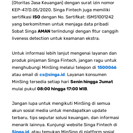
(Otoritas Jasa Keuangan) dengan surat izin nomor
KEP-47/D.05/2020. Singa Fintech juga memiliki
sertifikasi
ISO
dengan No. Sertifikat: ISMS1001242
yang berkomitmen untuk menjaga data pribadi
Sobat Singa
AMAN
terlindungi dengan fitur canggih
liveness detection untuk keamanan ekstra.
Untuk informasi lebih lanjut mengenai layanan dan
produk pinjaman Singa Fintech, jangan ragu untuk
menghubungi MinSing melalui telepon di
1500066
atau email di
cs@singa.id
.
Layanan konsumen
MinSing tersedia setiap hari
Senin hingga Jumat
mulai pukul
08:00 hingga 17:00 WIB
.
Jangan lupa untuk mengikuti MinSing di semua
akun sosial media untuk mendapatkan update
terbaru, tips seputar solusi keuangan, dan informasi
menarik lainnya. Kunjungi website Singa Fintech di
Singa.id
, atau temukan MinSing di platform sosial