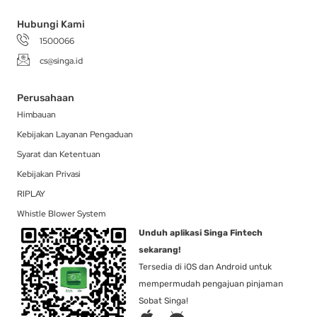
f
Hubungi Kami
1500066
cs@singa.id
Perusahaan
Himbauan
Kebijakan Layanan Pengaduan
Syarat dan Ketentuan
Kebijakan Privasi
RIPLAY
Whistle Blower System
Unduh aplikasi Singa Fintech
sekarang!
Tersedia di iOS dan Android untuk
mempermudah pengajuan pinjaman
Sobat Singa!
A
A