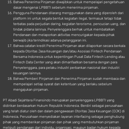
Bahwa Penerima Pinjaman diwajibkan untuk mempelajari pengetahuan
dasar mengenai LPBBTI sebelum menerima pinjaman.
Pengguna Pendanaan dilarang menggunakan dana yang diperoleh dari
platform ini untuk segala bentuk kegiatan ilegal, termasuk tetapi tidak
terbatas pada perjudian daring, kegiatan terorisme, pencucian uang, dan
tindak pidana lainnya. Penyelenggara berhak untuk membatalkan
Pendanaan dan melaporkan aktivitas mencurigakan kepada pihak
berwajib jika terindikasi adanya pelanggaran ini.
Bahwa catatan kredit Penerima Pinjaman akan dilaporkan secara berkala
kepada Otoritas Jasa Keuangan dan/atau Asosiasi Fintech Pendanaan
Bersama Indonesia untuk kepentingan Pusat Data Fintech Lending atau
Fintech Data Center yang akan dimanfaatkan bersama dengan para
Penyelenggara, para pelaku industri perbankan nasional dan industri
keuangan lainnya.
Bahwa Pemberi Pinjaman dan Penerima Pinjaman sudah membaca dan
mempelajari setiap syarat dan ketentuan yang berlaku sebelum
mengajukan pinjaman.
PT Abadi Sejahtera Finansindo merupakan penyelenggara LPBBTI yang
didirikan berdasarkan Hukum Republik Indonesia. Berdiri sebagai perusahaan
yang telah diatur oleh dan dalam pengawasan Otoritas Jasa Keuangan (OJK) di
Indonesia, Perusahaan menyediakan layanan interfacing sebagai penghubung
pihak yang memberikan pinjaman dan pihak yang membutuhkan pinjaman
meliputi pendanaan dari individu, organisasi, maupun badan hukum kepada