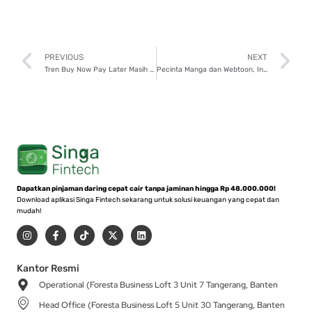
Prev
N
PREVIOUS
NEXT
Tren Buy Now Pay Later Masih Relevan di 2025? Cek Infonya di Sini!
Pecinta Manga dan Webtoon, Ini Tips Pilih Platform Komik Digital
Dapatkan pinjaman daring cepat cair tanpa jaminan hingga Rp 48.000.000!
Download aplikasi Singa Fintech sekarang untuk solusi keuangan yang cepat dan
mudah!
I
F
T
X
L
n
a
i
-
i
s
c
k
t
n
t
e
t
w
k
a
b
o
i
e
Kantor Resmi
g
o
k
t
d
Operational (Foresta Business Loft 3 Unit 7 Tangerang, Banten
r
o
t
i
a
k
e
n
Head Office (Foresta Business Loft 5 Unit 30 Tangerang, Banten
m
-
r