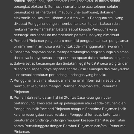
pribadi Pengguna (“Pemanfaatan Data”) pada atau di dalam benda,
perangkat elektronik (termasuk smartphone atau telepon seluler),
perangkat keras (hardware) maupun lunak (software), dokumen
elektronik, aplikasi atau sistem elektronik milik Pengguna atau yang
dikuasai Pengguna, dengan memberitahukan tujuan, batasan dan
mekanisme Pemanfaatan Data tersebut kepada Pengguna yang
bersangkutan sebelum memperoleh persetujuan yang dimaksud.
Pemberi Pinjaman yang belum memiliki pengetahuan dan pengalaman
pinjam meminjam, disarankan untuk tidak menggunakan layanan ini.
Penerima Pinjaman harus mempertimbangkan tingkat bunga pinjaman
dan biaya lainnya sesuai dengan kemampuan dalam melunasi pinjaman.
Bahwa setiap kecurangan dan tindakan ilegal tercatat secara digital dan
dilaporkan sepenuhnya kepada Otoritas Jasa Keuangan dan masyarakat
luas sesuai peraturan perundang-undangan yang berlaku.
Pengguna harus membaca dan memahami informasi ini sebelum
membuat keputusan menjadi Pemberi Pinjaman atau Penerima
Pinjaman.
Pemerintah yaitu dalam hal ini Otoritas Jasa Keuangan, tidak
bertanggung jawab atas setiap pelanggaran atau ketidakpatuhan oleh
Pengguna, baik Pemberi Pinjaman maupun Penerima Pinjaman (baik
karena kesengajaan atau kelalaian Pengguna) terhadap ketentuan
peraturan perundang-undangan maupun kesepakatan atau perikatan
antara Penyelenggara dengan Pemberi Pinjaman dan/atau Penerima
Pinjaman.