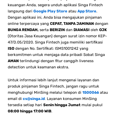
keuangan Anda, segera unduh aplikasi Singa Fintech
langsung dari
Google Play Store
atau
App Store
.
Dengan aplikasi ini, Anda bisa mengajukan pinjaman
online terpercaya yang
CEPAT, TANPA JAMINAN
dengan
BUNGA RENDAH,
serta
BERIZIN
dan
DIAWASI
oleh
OJK
(Otoritas Jasa Keuangan) dengan surat izin nomor KEP-
47/D.05/2020. Singa Fintech juga memiliki sertifikasi
ISO
dengan No. Sertifikat: ISMS1001242 yang
berkomitmen untuk menjaga data pribadi Sobat Singa
AMAN
terlindungi dengan fitur canggih liveness
detection untuk keamanan ekstra.
Untuk informasi lebih lanjut mengenai layanan dan
produk pinjaman Singa Fintech, jangan ragu untuk
menghubungi MinSing melalui telepon di
1500066
atau
email di
cs@singa.id
.
Layanan konsumen MinSing
tersedia setiap hari
Senin hingga Jumat
mulai pukul
08:00 hingga 17:00 WIB
.