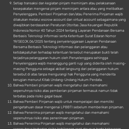
Setiap transaksi dan kegiatan pinjam meminjam atau pelaksanaan
kesepakatan mengenai pinjam meminjam antara atau yang melibatkan
Penyelenggara, Pemberi Pinjaman dan/atau Penerima Pinjaman wajib
dilakukan melalui escrow account dan virtual account sebagaimana yang
diwajibkan berdasarkan Peraturan Otoritas Jasa Keuangan Republik
Indonesia Nomor 40 Tahun 2024 tentang Layanan Pendanaan Bersama
Berbasis Teknologi Informasi serta Ketentuan Surat Edaran Nomor
19/SEOJK.06/2025 tentang penyelenggaraan Layanan Pendanaan
Bersama Berbasis Teknologi Informasi dan pelanggaran atau
ketidakpatuhan terhadap ketentuan tersebut merupakan bukti telah
terjadinya pelanggaran hukum oleh Penyelenggara sehingga
Penyelenggara wajib menanggung ganti rugi yang diderita oleh masing-
masing Pengguna sebagai akibat langsung dari pelanggaran hukum
tersebut di atas tanpa mengurangi hak Pengguna yang menderita
kerugian menurut Kitab Undang-Undang Hukum Perdata.
Bahwa Pemberi pinjaman wajib mengetahui dan memahami
sepenuhnya risiko atas pemberian pinjaman termasuk namun tidak
terbatas pada risiko gagal bayar.
Bahwa Pemberi Pinjaman wajib untuk mempelajari dan memiliki
pengetahuan dasar mengenai LPBBTI sebelum memberikan pinjaman.
Bahwa Penerima pinjaman wajib mengetahui dan memahami
sepenuhnya risiko atas penerimaan pinjaman.
Bahwa Penerima Pinjaman wajib mengetahui dan memahami