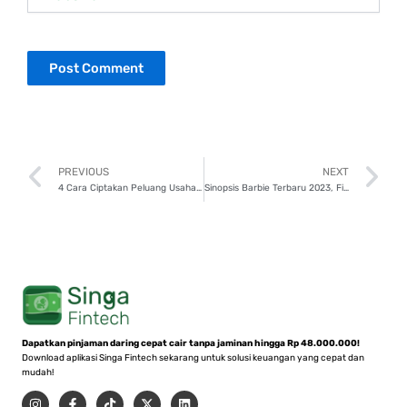
Prev
N
PREVIOUS
NEXT
4 Cara Ciptakan Peluang Usaha di Desa Agar Tingkatkan Ekonomi Masyarakat
Sinopsis Barbie Terbaru 2023, Film yang Sedang Tren Sedunia!
Dapatkan pinjaman daring cepat cair tanpa jaminan hingga Rp 48.000.000!
Download aplikasi Singa Fintech sekarang untuk solusi keuangan yang cepat dan
mudah!
I
F
T
X
L