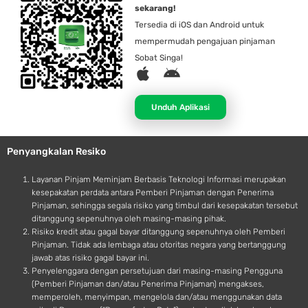
sekarang!
Tersedia di iOS dan Android untuk
mempermudah pengajuan pinjaman
Sobat Singa!
A
A
p
n
p
d
Unduh Aplikasi
l
r
e
o
Penyangkalan Resiko
i
d
Layanan Pinjam Meminjam Berbasis Teknologi Informasi merupakan
kesepakatan perdata antara Pemberi Pinjaman dengan Penerima
Pinjaman, sehingga segala risiko yang timbul dari kesepakatan tersebut
ditanggung sepenuhnya oleh masing-masing pihak.
Risiko kredit atau gagal bayar ditanggung sepenuhnya oleh Pemberi
Pinjaman. Tidak ada lembaga atau otoritas negara yang bertanggung
jawab atas risiko gagal bayar ini.
Penyelenggara dengan persetujuan dari masing-masing Pengguna
(Pemberi Pinjaman dan/atau Penerima Pinjaman) mengakses,
memperoleh, menyimpan, mengelola dan/atau menggunakan data