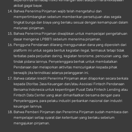
sepenuhnya terhadap risiko kehilangan aset ataupun harta kekayaaan
akibat gagal bayar.
Bahwa Penerima Pinjaman wajib telah mengetahui dan
mempertimbangkan sebelum memberikan persetujuan atas segala
tingkat bunga dan biaya yang berlaku sesuai dengan kemampuan dalam
melunasi pinjaman.
Bahwa Penerima Pinjaman diwajibkan untuk mempelajari pengetahuan
dasar mengenai LPBBTI sebelum menerima pinjaman.
Pengguna Pendanaan dilarang menggunakan dana yang diperoleh dari
platform ini untuk segala bentuk kegiatan ilegal, termasuk tetapi tidak
terbatas pada perjudian daring, kegiatan terorisme, pencucian uang, dan
tindak pidana lainnya. Penyelenggara berhak untuk membatalkan
Pendanaan dan melaporkan aktivitas mencurigakan kepada pihak
berwajib jika terindikasi adanya pelanggaran ini.
Bahwa catatan kredit Penerima Pinjaman akan dilaporkan secara berkala
kepada Otoritas Jasa Keuangan dan/atau Asosiasi Fintech Pendanaan
Bersama Indonesia untuk kepentingan Pusat Data Fintech Lending atau
Fintech Data Center yang akan dimanfaatkan bersama dengan para
Penyelenggara, para pelaku industri perbankan nasional dan industri
keuangan lainnya.
Bahwa Pemberi Pinjaman dan Penerima Pinjaman sudah membaca dan
mempelajari setiap syarat dan ketentuan yang berlaku sebelum
mengajukan pinjaman.