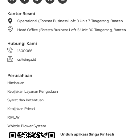
n
a
i
-
i
s
c
k
t
n
t
e
t
w
k
a
b
o
i
e
Kantor Resmi
g
o
k
t
d
Operational (Foresta Business Loft 3 Unit 7 Tangerang, Banten
r
o
t
i
a
k
e
n
Head Office (Foresta Business Loft 5 Unit 30 Tangerang, Banten
m
-
r
f
Hubungi Kami
1500066
cs@singa.id
Perusahaan
Himbauan
Kebijakan Layanan Pengaduan
Syarat dan Ketentuan
Kebijakan Privasi
RIPLAY
Whistle Blower System
Unduh aplikasi Singa Fintech