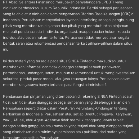
PT Abadi Sejahtera Finansindo merupakan penyelenggara LPBBTI yang
didirikan berdasarkan Hukum Republik Indonesia. Berdiri sebagai perusahaan
yang telah diatur oleh dan dalam pengawasan Otoritas Jasa Keuangan (OJK) di
Indonesia, Perusahaan menyediakan layanan interfacing sebagai penghubung
pihak yang memberikan pinjaman dan pihak yang membutuhkan pinjaman
meliputi pendanaan dari individu, organisasi, maupun badan hukum kepada
individu atau badan hukum tertentu. Perusahaan tidak menyediakan segala
bentuk saran atau rekomendasi pendanaan terkait pilihan-pilihan dalam situs
ini.
Isi dan materi yang tersedia pada situs SINGA Fintech dimaksudkan untuk
memberikan informasi dan tidak dianggap sebagai sebuah penawaran,
permohonan, undangan, saran, maupun rekomendasi untuk menginvestasikan
sekuritas, produk pasar modal, atau jasa keuangan lainya. Perusahaan dalam
memberikan jasanya hanya terbatas pada fungsi administratif.
Pendanaan dan pinjaman yang ditempatkan di rekening SINGA Fintech adalah
tidak dan tidak akan dianggap sebagai simpanan yang diselenggarakan oleh
Perusahaan seperti diatur dalam Peraturan Perundang-Undangan tentang
Perbankan di Indonesia. Perusahaan atau setiap Direktur, Pegawai, Karyawan,
Wakil, Afiliasi, atau Agen-Agennya tidak memiliki tanggung jawab terkait
dengan setiap gangguan atau masalah yang terjadi atau yang dianggap terjadi
yang disebabkan oleh minimnya persiapan atau publikasi dari materi yang
tercantum pada situs Perusahaan.