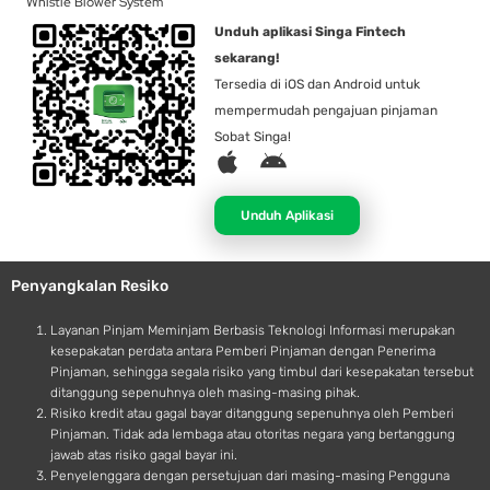
Whistle Blower System
Unduh aplikasi Singa Fintech
sekarang!
Tersedia di iOS dan Android untuk
mempermudah pengajuan pinjaman
Sobat Singa!
A
A
p
n
p
d
Unduh Aplikasi
l
r
e
o
Penyangkalan Resiko
i
d
Layanan Pinjam Meminjam Berbasis Teknologi Informasi merupakan
kesepakatan perdata antara Pemberi Pinjaman dengan Penerima
Pinjaman, sehingga segala risiko yang timbul dari kesepakatan tersebut
ditanggung sepenuhnya oleh masing-masing pihak.
Risiko kredit atau gagal bayar ditanggung sepenuhnya oleh Pemberi
Pinjaman. Tidak ada lembaga atau otoritas negara yang bertanggung
jawab atas risiko gagal bayar ini.
Penyelenggara dengan persetujuan dari masing-masing Pengguna