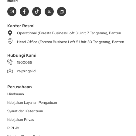
mudah!
I
F
T
X
L
n
a
i
-
i
s
c
k
t
n
t
e
t
w
k
a
b
o
i
e
Kantor Resmi
g
o
k
t
d
Operational (Foresta Business Loft 3 Unit 7 Tangerang, Banten
r
o
t
i
a
k
e
n
Head Office (Foresta Business Loft 5 Unit 30 Tangerang, Banten
m
-
r
f
Hubungi Kami
1500066
cs@singa.id
Perusahaan
Himbauan
Kebijakan Layanan Pengaduan
Syarat dan Ketentuan
Kebijakan Privasi
RIPLAY