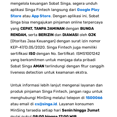
mengelola keuangan Sobat Singa, segera unduh
aplikasi Singa Fintech langsung dari
Google Play
Store
atau
App Store
. Dengan aplikasi ini, Sobat
Singa bisa mengajukan pinjaman online terpercaya
yang
CEPAT, TANPA JAMINAN
dengan
BUNGA
RENDAH,
serta
BERIZIN
dan
DIAWASI
oleh
OJK
(Otoritas Jasa Keuangan) dengan surat izin nomor
KEP-47/D.05/2020. Singa Fintech juga memiliki
sertifikasi
ISO
dengan No. Sertifikat: ISMS1001242
yang berkomitmen untuk menjaga data pribadi
Sobat Singa
AMAN
terlindungi dengan fitur canggih
liveness detection untuk keamanan ekstra.
Untuk informasi lebih lanjut mengenai layanan dan
produk pinjaman Singa Fintech, jangan ragu untuk
menghubungi MinSing melalui telepon di
1500066
atau email di
cs@singa.id
.
Layanan konsumen
MinSing tersedia setiap hari
Senin hingga Jumat
mulai pukul
08:00 hingga 17:00 WIB
.