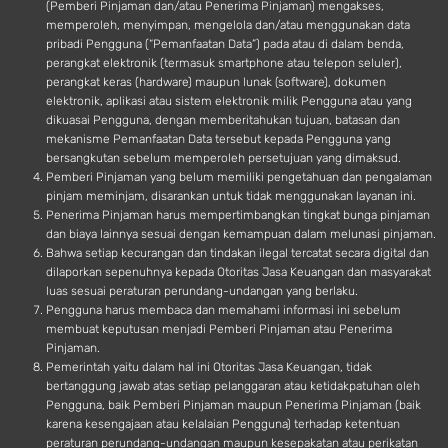
(Pemberi Pinjaman dan/atau Penerima Pinjaman) mengakses,
memperoleh, menyimpan, mengelola dan/atau menggunakan data
pribadi Pengguna (“Pemanfaatan Data”) pada atau di dalam benda,
perangkat elektronik (termasuk smartphone atau telepon seluler),
perangkat keras (hardware) maupun lunak (software), dokumen
elektronik, aplikasi atau sistem elektronik milik Pengguna atau yang
dikuasai Pengguna, dengan memberitahukan tujuan, batasan dan
mekanisme Pemanfaatan Data tersebut kepada Pengguna yang
bersangkutan sebelum memperoleh persetujuan yang dimaksud.
Pemberi Pinjaman yang belum memiliki pengetahuan dan pengalaman
pinjam meminjam, disarankan untuk tidak menggunakan layanan ini.
Penerima Pinjaman harus mempertimbangkan tingkat bunga pinjaman
dan biaya lainnya sesuai dengan kemampuan dalam melunasi pinjaman.
Bahwa setiap kecurangan dan tindakan ilegal tercatat secara digital dan
dilaporkan sepenuhnya kepada Otoritas Jasa Keuangan dan masyarakat
luas sesuai peraturan perundang-undangan yang berlaku.
Pengguna harus membaca dan memahami informasi ini sebelum
membuat keputusan menjadi Pemberi Pinjaman atau Penerima
Pinjaman.
Pemerintah yaitu dalam hal ini Otoritas Jasa Keuangan, tidak
bertanggung jawab atas setiap pelanggaran atau ketidakpatuhan oleh
Pengguna, baik Pemberi Pinjaman maupun Penerima Pinjaman (baik
karena kesengajaan atau kelalaian Pengguna) terhadap ketentuan
peraturan perundang-undangan maupun kesepakatan atau perikatan