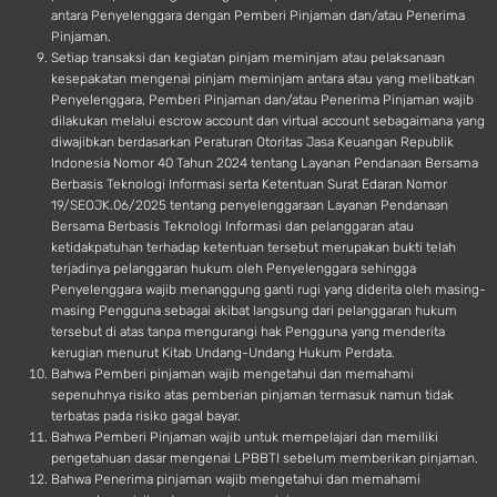
antara Penyelenggara dengan Pemberi Pinjaman dan/atau Penerima
Pinjaman.
Setiap transaksi dan kegiatan pinjam meminjam atau pelaksanaan
kesepakatan mengenai pinjam meminjam antara atau yang melibatkan
Penyelenggara, Pemberi Pinjaman dan/atau Penerima Pinjaman wajib
dilakukan melalui escrow account dan virtual account sebagaimana yang
diwajibkan berdasarkan Peraturan Otoritas Jasa Keuangan Republik
Indonesia Nomor 40 Tahun 2024 tentang Layanan Pendanaan Bersama
Berbasis Teknologi Informasi serta Ketentuan Surat Edaran Nomor
19/SEOJK.06/2025 tentang penyelenggaraan Layanan Pendanaan
Bersama Berbasis Teknologi Informasi dan pelanggaran atau
ketidakpatuhan terhadap ketentuan tersebut merupakan bukti telah
terjadinya pelanggaran hukum oleh Penyelenggara sehingga
Penyelenggara wajib menanggung ganti rugi yang diderita oleh masing-
masing Pengguna sebagai akibat langsung dari pelanggaran hukum
tersebut di atas tanpa mengurangi hak Pengguna yang menderita
kerugian menurut Kitab Undang-Undang Hukum Perdata.
Bahwa Pemberi pinjaman wajib mengetahui dan memahami
sepenuhnya risiko atas pemberian pinjaman termasuk namun tidak
terbatas pada risiko gagal bayar.
Bahwa Pemberi Pinjaman wajib untuk mempelajari dan memiliki
pengetahuan dasar mengenai LPBBTI sebelum memberikan pinjaman.
Bahwa Penerima pinjaman wajib mengetahui dan memahami