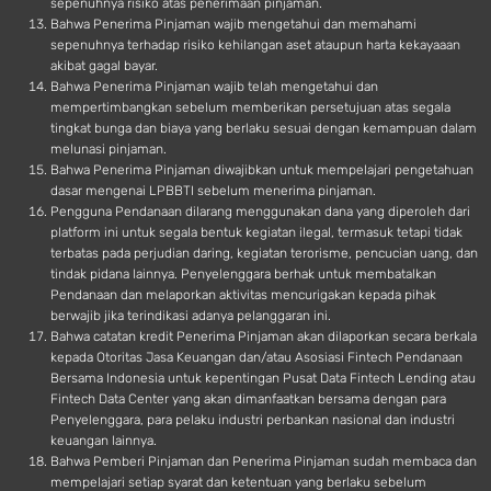
sepenuhnya risiko atas penerimaan pinjaman.
Bahwa Penerima Pinjaman wajib mengetahui dan memahami
sepenuhnya terhadap risiko kehilangan aset ataupun harta kekayaaan
akibat gagal bayar.
Bahwa Penerima Pinjaman wajib telah mengetahui dan
mempertimbangkan sebelum memberikan persetujuan atas segala
tingkat bunga dan biaya yang berlaku sesuai dengan kemampuan dalam
melunasi pinjaman.
Bahwa Penerima Pinjaman diwajibkan untuk mempelajari pengetahuan
dasar mengenai LPBBTI sebelum menerima pinjaman.
Pengguna Pendanaan dilarang menggunakan dana yang diperoleh dari
platform ini untuk segala bentuk kegiatan ilegal, termasuk tetapi tidak
terbatas pada perjudian daring, kegiatan terorisme, pencucian uang, dan
tindak pidana lainnya. Penyelenggara berhak untuk membatalkan
Pendanaan dan melaporkan aktivitas mencurigakan kepada pihak
berwajib jika terindikasi adanya pelanggaran ini.
Bahwa catatan kredit Penerima Pinjaman akan dilaporkan secara berkala
kepada Otoritas Jasa Keuangan dan/atau Asosiasi Fintech Pendanaan
Bersama Indonesia untuk kepentingan Pusat Data Fintech Lending atau
Fintech Data Center yang akan dimanfaatkan bersama dengan para
Penyelenggara, para pelaku industri perbankan nasional dan industri
keuangan lainnya.
Bahwa Pemberi Pinjaman dan Penerima Pinjaman sudah membaca dan
mempelajari setiap syarat dan ketentuan yang berlaku sebelum