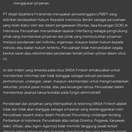
mengajukan pinjaman.
PT Abadi Sejahtera Finansindo merupakan penyelenggara LPBBTI yang
didirikan berdasarkan Hukum Republik Indonesia. Berdiri sebagai perusahaan
yang telah diatur oleh dan dalam pengawasan Otoritas Jasa Keuangan (OJK) di
Indonesia, Perusahaan menyediakan layanan interfacing sebagai penghubung
pihak yang memberikan pinjaman dan pihak yang membutuhkan pinjaman
meliputi pendanaan dari individu, organisasi, maupun badan hukum kepada
individu atau badan hukum tertentu. Perusahaan tidak menyediakan segala
bentuk saran atau rekomendasi pendanaan terkait pilihan-pilihan dalam situs
ini.
Isi dan materi yang tersedia pada situs SINGA Fintech dimaksudkan untuk
memberikan informasi dan tidak dianggap sebagai sebuah penawaran,
permohonan, undangan, saran, maupun rekomendasi untuk menginvestasikan
sekuritas, produk pasar modal, atau jasa keuangan lainya. Perusahaan dalam
memberikan jasanya hanya terbatas pada fungsi administratif.
Pendanaan dan pinjaman yang ditempatkan di rekening SINGA Fintech adalah
tidak dan tidak akan dianggap sebagai simpanan yang diselenggarakan oleh
Perusahaan seperti diatur dalam Peraturan Perundang-Undangan tentang
Perbankan di Indonesia. Perusahaan atau setiap Direktur, Pegawai, Karyawan,
Wakil, Afiliasi, atau Agen-Agennya tidak memiliki tanggung jawab terkait
dengan setiap gangguan atau masalah yang terjadi atau yang dianggap terjadi