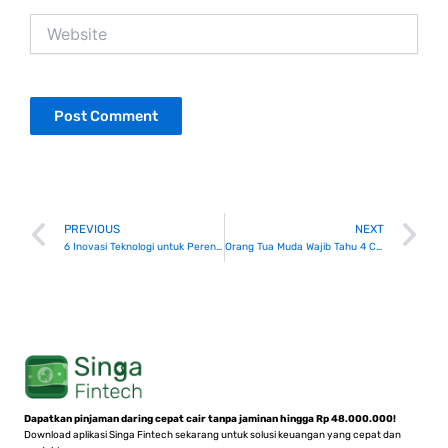
Website
Prev
N
PREVIOUS
NEXT
6 Inovasi Teknologi untuk Perencanaan Keuangan Cerdas di 2025
Orang Tua Muda Wajib Tahu 4 Contekan Finansial Ini!
Dapatkan pinjaman daring cepat cair tanpa jaminan hingga Rp 48.000.000!
Download aplikasi Singa Fintech sekarang untuk solusi keuangan yang cepat dan