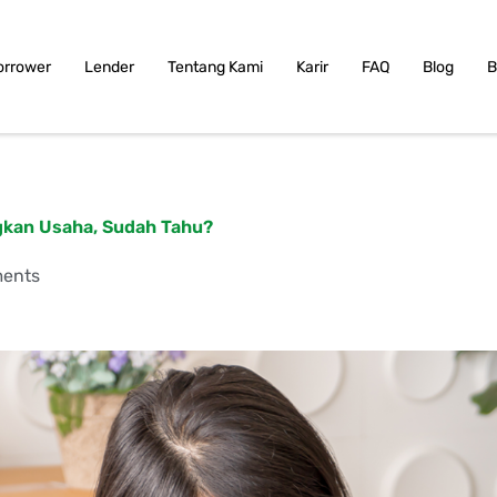
orrower
Lender
Tentang Kami
Karir
FAQ
Blog
B
gkan Usaha, Sudah Tahu?
ents