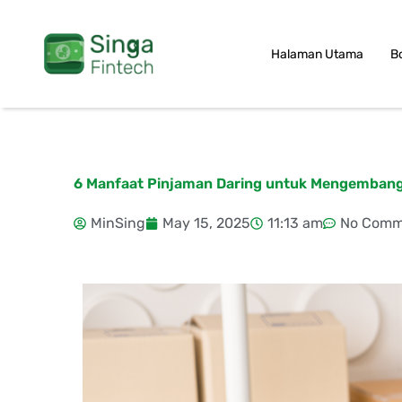
Skip
to
Halaman Utama
B
content
6 Manfaat Pinjaman Daring untuk Mengemban
MinSing
May 15, 2025
11:13 am
No Comm