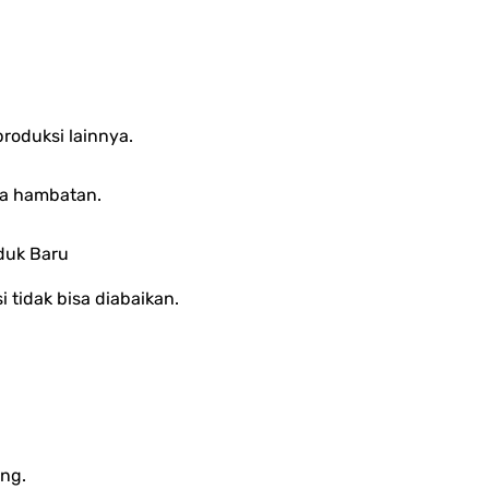
oduksi lainnya.
pa hambatan.
duk Baru
i tidak bisa diabaikan.
ang.