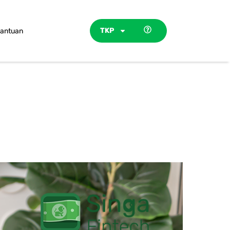
TKP
antuan