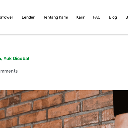
orrower
Lender
Tentang Kami
Karir
FAQ
Blog
B
, Yuk Dicoba!
omments