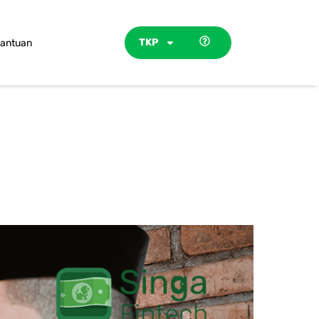
TKP
antuan