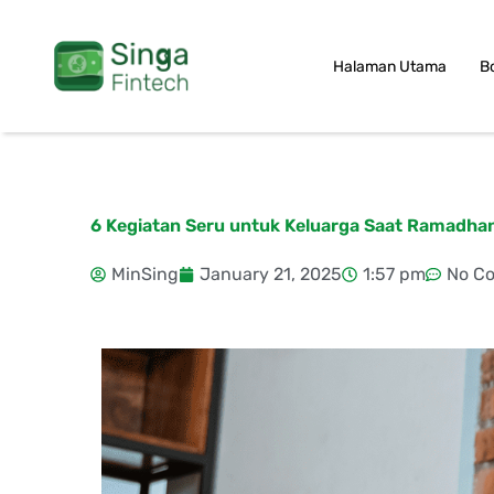
Skip
to
Halaman Utama
B
content
6 Kegiatan Seru untuk Keluarga Saat Ramadhan
MinSing
January 21, 2025
1:57 pm
No C