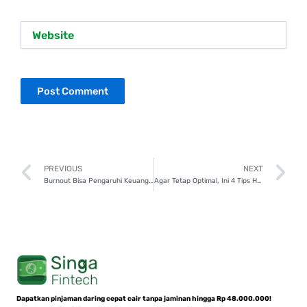
Website
Prev
N
PREVIOUS
NEXT
Burnout Bisa Pengaruhi Keuangan? Ini 5 Dampaknya!
Agar Tetap Optimal, Ini 4 Tips Hemat Merawat Performa Mobil
Dapatkan pinjaman daring cepat cair tanpa jaminan hingga Rp 48.000.000!