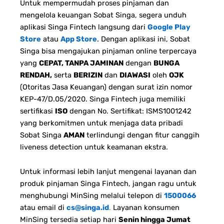
Untuk mempermudah proses pinjaman dan
mengelola keuangan Sobat Singa, segera unduh
aplikasi Singa Fintech langsung dari
Google Play
Store
atau
App Store
. Dengan aplikasi ini, Sobat
Singa bisa mengajukan pinjaman online terpercaya
yang
CEPAT, TANPA JAMINAN
dengan
BUNGA
RENDAH,
serta
BERIZIN
dan
DIAWASI
oleh
OJK
(Otoritas Jasa Keuangan) dengan surat izin nomor
KEP-47/D.05/2020. Singa Fintech juga memiliki
sertifikasi
ISO
dengan No. Sertifikat: ISMS1001242
yang berkomitmen untuk menjaga data pribadi
Sobat Singa
AMAN
terlindungi dengan fitur canggih
liveness detection untuk keamanan ekstra.
Untuk informasi lebih lanjut mengenai layanan dan
produk pinjaman Singa Fintech, jangan ragu untuk
menghubungi MinSing melalui telepon di
1500066
atau email di
cs@singa.id
.
Layanan konsumen
MinSing tersedia setiap hari
Senin hingga Jumat