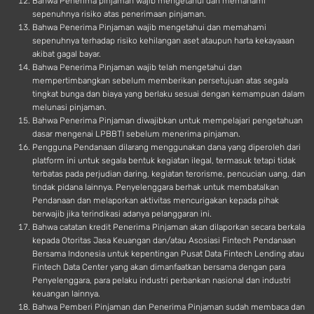
Bahwa Penerima pinjaman wajib mengetahui dan memahami
sepenuhnya risiko atas penerimaan pinjaman.
Bahwa Penerima Pinjaman wajib mengetahui dan memahami
sepenuhnya terhadap risiko kehilangan aset ataupun harta kekayaaan
akibat gagal bayar.
Bahwa Penerima Pinjaman wajib telah mengetahui dan
mempertimbangkan sebelum memberikan persetujuan atas segala
tingkat bunga dan biaya yang berlaku sesuai dengan kemampuan dalam
melunasi pinjaman.
Bahwa Penerima Pinjaman diwajibkan untuk mempelajari pengetahuan
dasar mengenai LPBBTI sebelum menerima pinjaman.
Pengguna Pendanaan dilarang menggunakan dana yang diperoleh dari
platform ini untuk segala bentuk kegiatan ilegal, termasuk tetapi tidak
terbatas pada perjudian daring, kegiatan terorisme, pencucian uang, dan
tindak pidana lainnya. Penyelenggara berhak untuk membatalkan
Pendanaan dan melaporkan aktivitas mencurigakan kepada pihak
berwajib jika terindikasi adanya pelanggaran ini.
Bahwa catatan kredit Penerima Pinjaman akan dilaporkan secara berkala
kepada Otoritas Jasa Keuangan dan/atau Asosiasi Fintech Pendanaan
Bersama Indonesia untuk kepentingan Pusat Data Fintech Lending atau
Fintech Data Center yang akan dimanfaatkan bersama dengan para
Penyelenggara, para pelaku industri perbankan nasional dan industri
keuangan lainnya.
Bahwa Pemberi Pinjaman dan Penerima Pinjaman sudah membaca dan