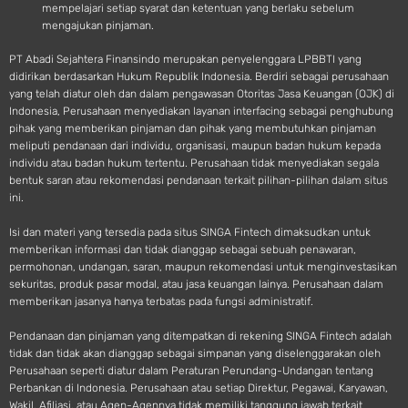
mempelajari setiap syarat dan ketentuan yang berlaku sebelum
mengajukan pinjaman.
PT Abadi Sejahtera Finansindo merupakan penyelenggara LPBBTI yang
didirikan berdasarkan Hukum Republik Indonesia. Berdiri sebagai perusahaan
yang telah diatur oleh dan dalam pengawasan Otoritas Jasa Keuangan (OJK) di
Indonesia, Perusahaan menyediakan layanan interfacing sebagai penghubung
pihak yang memberikan pinjaman dan pihak yang membutuhkan pinjaman
meliputi pendanaan dari individu, organisasi, maupun badan hukum kepada
individu atau badan hukum tertentu. Perusahaan tidak menyediakan segala
bentuk saran atau rekomendasi pendanaan terkait pilihan-pilihan dalam situs
ini.
Isi dan materi yang tersedia pada situs SINGA Fintech dimaksudkan untuk
memberikan informasi dan tidak dianggap sebagai sebuah penawaran,
permohonan, undangan, saran, maupun rekomendasi untuk menginvestasikan
sekuritas, produk pasar modal, atau jasa keuangan lainya. Perusahaan dalam
memberikan jasanya hanya terbatas pada fungsi administratif.
Pendanaan dan pinjaman yang ditempatkan di rekening SINGA Fintech adalah
tidak dan tidak akan dianggap sebagai simpanan yang diselenggarakan oleh
Perusahaan seperti diatur dalam Peraturan Perundang-Undangan tentang
Perbankan di Indonesia. Perusahaan atau setiap Direktur, Pegawai, Karyawan,
Wakil, Afiliasi, atau Agen-Agennya tidak memiliki tanggung jawab terkait