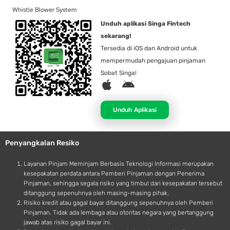
Whistle Blower System
Unduh aplikasi Singa Fintech
sekarang!
Tersedia di iOS dan Android untuk
mempermudah pengajuan pinjaman
Sobat Singa!
A
A
p
n
p
d
Unduh Aplikasi
l
r
e
o
Penyangkalan Resiko
i
d
Layanan Pinjam Meminjam Berbasis Teknologi Informasi merupakan
kesepakatan perdata antara Pemberi Pinjaman dengan Penerima
Pinjaman, sehingga segala risiko yang timbul dari kesepakatan tersebut
ditanggung sepenuhnya oleh masing-masing pihak.
Risiko kredit atau gagal bayar ditanggung sepenuhnya oleh Pemberi
Pinjaman. Tidak ada lembaga atau otoritas negara yang bertanggung
jawab atas risiko gagal bayar ini.