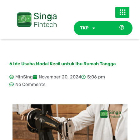
Skip
to
content
TKP
6 Ide Usaha Modal Kecil untuk Ibu Rumah Tangga
MinSing
November 20, 2024
5:06 pm
No Comments