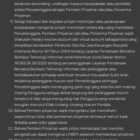
peraturan perundang-undangan maupun kesepakatan atau perikatan
antara Penyelenggara dengan Pemberi Pinjaman dan/atau Penerima
Pinjaman.
Setiap transaksi dan kegiatan pinjam meminjam atau pelaksanaan
kesepakatan mengenai pinjam meminjam antara atau yang melibatkan
Penyelenggara, Pemberi Pinjaman dan/atau Penerima Pinjaman wajib
dilakukan melalui escrow account dan virtual account sebagaimana yang
diwajibkan berdasarkan Peraturan Otoritas Jasa Keuangan Republik
Indonesia Nomor 40 Tahun 2024 tentang Layanan Pendanaan Bersama
Berbasis Teknologi Informasi serta Ketentuan Surat Edaran Nomor
19/SEOJK.06/2025 tentang penyelenggaraan Layanan Pendanaan
Bersama Berbasis Teknologi Informasi dan pelanggaran atau
ketidakpatuhan terhadap ketentuan tersebut merupakan bukti telah
terjadinya pelanggaran hukum oleh Penyelenggara sehingga
Penyelenggara wajib menanggung ganti rugi yang diderita oleh masing-
masing Pengguna sebagai akibat langsung dari pelanggaran hukum
tersebut di atas tanpa mengurangi hak Pengguna yang menderita
kerugian menurut Kitab Undang-Undang Hukum Perdata.
Bahwa Pemberi pinjaman wajib mengetahui dan memahami
sepenuhnya risiko atas pemberian pinjaman termasuk namun tidak
terbatas pada risiko gagal bayar.
Bahwa Pemberi Pinjaman wajib untuk mempelajari dan memiliki
pengetahuan dasar mengenai LPBBTI sebelum memberikan pinjaman.