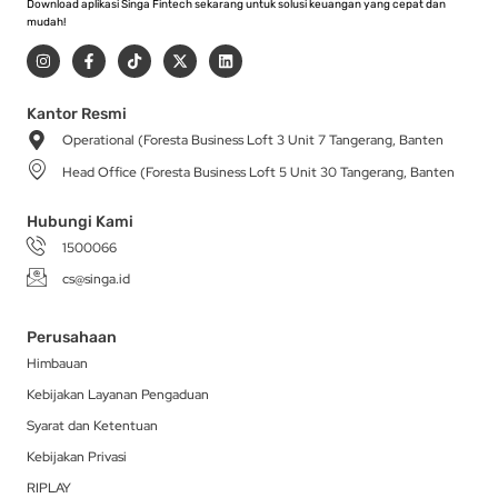
Download aplikasi Singa Fintech sekarang untuk solusi keuangan yang cepat dan
mudah!
I
F
T
X
L
n
a
i
-
i
s
c
k
t
n
t
e
t
w
k
a
b
o
i
e
Kantor Resmi
g
o
k
t
d
Operational (Foresta Business Loft 3 Unit 7 Tangerang, Banten
r
o
t
i
a
k
e
n
Head Office (Foresta Business Loft 5 Unit 30 Tangerang, Banten
m
-
r
f
Hubungi Kami
1500066
cs@singa.id
Perusahaan
Himbauan
Kebijakan Layanan Pengaduan
Syarat dan Ketentuan
Kebijakan Privasi
RIPLAY