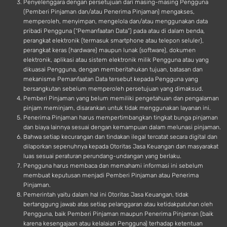
Penyelenggara dengan persetujuan dari masing-masing Pengguna
(Pemberi Pinjaman dan/atau Penerima Pinjaman) mengakses,
memperoleh, menyimpan, mengelola dan/atau menggunakan data
pribadi Pengguna (“Pemanfaatan Data”) pada atau di dalam benda,
perangkat elektronik (termasuk smartphone atau telepon seluler),
perangkat keras (hardware) maupun lunak (software), dokumen
elektronik, aplikasi atau sistem elektronik milik Pengguna atau yang
dikuasai Pengguna, dengan memberitahukan tujuan, batasan dan
mekanisme Pemanfaatan Data tersebut kepada Pengguna yang
bersangkutan sebelum memperoleh persetujuan yang dimaksud.
Pemberi Pinjaman yang belum memiliki pengetahuan dan pengalaman
pinjam meminjam, disarankan untuk tidak menggunakan layanan ini.
Penerima Pinjaman harus mempertimbangkan tingkat bunga pinjaman
dan biaya lainnya sesuai dengan kemampuan dalam melunasi pinjaman.
Bahwa setiap kecurangan dan tindakan ilegal tercatat secara digital dan
dilaporkan sepenuhnya kepada Otoritas Jasa Keuangan dan masyarakat
luas sesuai peraturan perundang-undangan yang berlaku.
Pengguna harus membaca dan memahami informasi ini sebelum
membuat keputusan menjadi Pemberi Pinjaman atau Penerima
Pinjaman.
Pemerintah yaitu dalam hal ini Otoritas Jasa Keuangan, tidak
bertanggung jawab atas setiap pelanggaran atau ketidakpatuhan oleh
Pengguna, baik Pemberi Pinjaman maupun Penerima Pinjaman (baik
karena kesengajaan atau kelalaian Pengguna) terhadap ketentuan