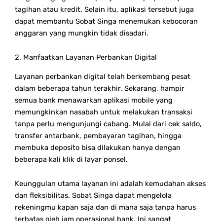
tagihan atau kredit. Selain itu, aplikasi tersebut juga
dapat membantu Sobat Singa menemukan kebocoran
anggaran yang mungkin tidak disadari.
2. Manfaatkan Layanan Perbankan Digital
Layanan perbankan digital telah berkembang pesat
dalam beberapa tahun terakhir. Sekarang, hampir
semua bank menawarkan aplikasi mobile yang
memungkinkan nasabah untuk melakukan transaksi
tanpa perlu mengunjungi cabang.
Mulai dari cek saldo,
transfer antarbank, pembayaran tagihan, hingga
membuka deposito bisa dilakukan hanya dengan
beberapa kali klik di layar ponsel.
Keunggulan utama layanan ini adalah kemudahan akses
dan fleksibilitas. Sobat Singa dapat mengelola
rekeningmu kapan saja dan di mana saja tanpa harus
terbatas oleh jam operasional bank. Ini sangat