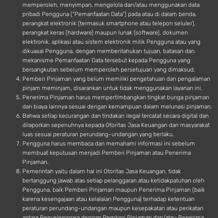
memperoleh, menyimpan, mengelola dan/atau menggunakan data
pribadi Pengguna (“Pemanfaatan Data”) pada atau di dalam benda,
perangkat elektronik (termasuk smartphone atau telepon seluler),
perangkat keras (hardware) maupun lunak (software), dokumen
elektronik, aplikasi atau sistem elektronik milik Pengguna atau yang
dikuasai Pengguna, dengan memberitahukan tujuan, batasan dan
mekanisme Pemanfaatan Data tersebut kepada Pengguna yang
bersangkutan sebelum memperoleh persetujuan yang dimaksud.
Pemberi Pinjaman yang belum memiliki pengetahuan dan pengalaman
pinjam meminjam, disarankan untuk tidak menggunakan layanan ini.
Penerima Pinjaman harus mempertimbangkan tingkat bunga pinjaman
dan biaya lainnya sesuai dengan kemampuan dalam melunasi pinjaman.
Bahwa setiap kecurangan dan tindakan ilegal tercatat secara digital dan
dilaporkan sepenuhnya kepada Otoritas Jasa Keuangan dan masyarakat
luas sesuai peraturan perundang-undangan yang berlaku.
Pengguna harus membaca dan memahami informasi ini sebelum
membuat keputusan menjadi Pemberi Pinjaman atau Penerima
Pinjaman.
Pemerintah yaitu dalam hal ini Otoritas Jasa Keuangan, tidak
bertanggung jawab atas setiap pelanggaran atau ketidakpatuhan oleh
Pengguna, baik Pemberi Pinjaman maupun Penerima Pinjaman (baik
karena kesengajaan atau kelalaian Pengguna) terhadap ketentuan
peraturan perundang-undangan maupun kesepakatan atau perikatan
antara Penyelenggara dengan Pemberi Pinjaman dan/atau Penerima