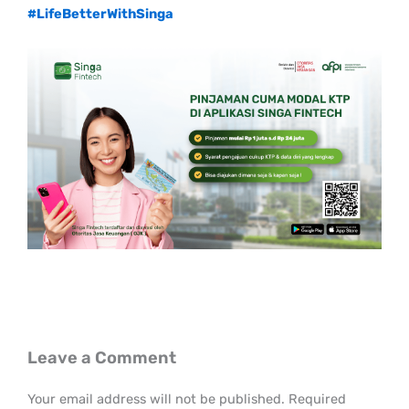
#LifeBetterWithSinga
Leave a Comment
Your email address will not be published.
Required