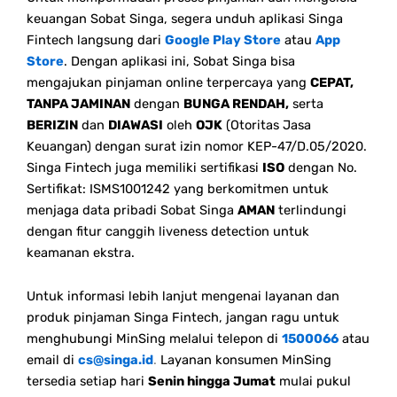
keuangan Sobat Singa, segera unduh aplikasi Singa
Fintech langsung dari
Google Play Store
atau
App
Store
. Dengan aplikasi ini, Sobat Singa bisa
mengajukan pinjaman online terpercaya yang
CEPAT,
TANPA JAMINAN
dengan
BUNGA RENDAH,
serta
BERIZIN
dan
DIAWASI
oleh
OJK
(Otoritas Jasa
Keuangan) dengan surat izin nomor KEP-47/D.05/2020.
Singa Fintech juga memiliki sertifikasi
ISO
dengan No.
Sertifikat: ISMS1001242 yang berkomitmen untuk
menjaga data pribadi Sobat Singa
AMAN
terlindungi
dengan fitur canggih liveness detection untuk
keamanan ekstra.
Untuk informasi lebih lanjut mengenai layanan dan
produk pinjaman Singa Fintech, jangan ragu untuk
menghubungi MinSing melalui telepon di
1500066
atau
email di
cs@singa.id
.
Layanan konsumen MinSing
tersedia setiap hari
Senin hingga Jumat
mulai pukul