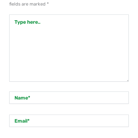
fields are marked
*
Type
here..
Name*
Email*