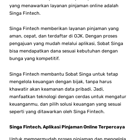
yang menawarkan layanan pinjaman online adalah
Singa Fintech.
Singa Fintech memberikan layanan pinjaman yang
aman, cepat, dan terdaftar di OJK. Dengan proses
pengajuan yang mudah melalui aplikasi, Sobat Singa
bisa mendapatkan dana sesuai kebutuhan dengan
bunga yang kompetitif.
Singa Fintech membantu Sobat Singa untuk tetap
mengelola keuangan dengan bijak, tanpa harus
khawatir akan keamanan data pribadi.
Jadi,
manfaatkan teknologi dengan cerdas untuk mengatur
keuanganmu, dan pilih solusi keuangan yang sesuai
seperti yang ditawarkan oleh Singa Fintech.
Singa Fintech, Aplikasi Pinjaman Online Terpercaya
Untuk mempermudah proses pinjaman dan mengelola