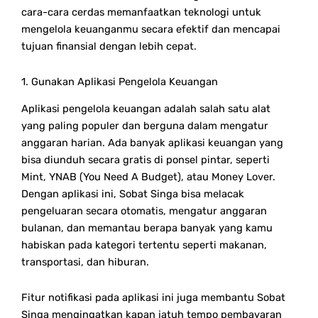
cara-cara cerdas memanfaatkan teknologi untuk
mengelola keuanganmu secara efektif dan mencapai
tujuan finansial dengan lebih cepat.
1. Gunakan Aplikasi Pengelola Keuangan
Aplikasi pengelola keuangan adalah salah satu alat
yang paling populer dan berguna dalam mengatur
anggaran harian. Ada banyak aplikasi keuangan yang
bisa diunduh secara gratis di ponsel pintar, seperti
Mint, YNAB (You Need A Budget), atau Money Lover.
Dengan aplikasi ini, Sobat Singa bisa melacak
pengeluaran secara otomatis, mengatur anggaran
bulanan, dan memantau berapa banyak yang kamu
habiskan pada kategori tertentu seperti makanan,
transportasi, dan hiburan.
Fitur notifikasi pada aplikasi ini juga membantu Sobat
Singa mengingatkan kapan jatuh tempo pembayaran