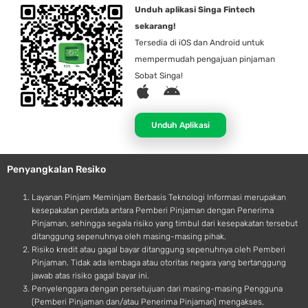
Unduh aplikasi Singa Fintech
sekarang!
Tersedia di iOS dan Android untuk
mempermudah pengajuan pinjaman
Sobat Singa!
A
A
p
n
p
d
Unduh Aplikasi
l
r
e
o
Penyangkalan Resiko
i
d
Layanan Pinjam Meminjam Berbasis Teknologi Informasi merupakan
kesepakatan perdata antara Pemberi Pinjaman dengan Penerima
Pinjaman, sehingga segala risiko yang timbul dari kesepakatan tersebut
ditanggung sepenuhnya oleh masing-masing pihak.
Risiko kredit atau gagal bayar ditanggung sepenuhnya oleh Pemberi
Pinjaman. Tidak ada lembaga atau otoritas negara yang bertanggung
jawab atas risiko gagal bayar ini.
Penyelenggara dengan persetujuan dari masing-masing Pengguna
(Pemberi Pinjaman dan/atau Penerima Pinjaman) mengakses,