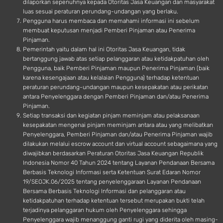
dilaporkan sepenuhnya kepada Otoritas Jasa Keuangan dan masyarakat
luas sesuai peraturan perundang-undangan yang berlaku.
Pengguna harus membaca dan memahami informasi ini sebelum
membuat keputusan menjadi Pemberi Pinjaman atau Penerima
Pinjaman.
Pemerintah yaitu dalam hal ini Otoritas Jasa Keuangan, tidak
bertanggung jawab atas setiap pelanggaran atau ketidakpatuhan oleh
Pengguna, baik Pemberi Pinjaman maupun Penerima Pinjaman (baik
karena kesengajaan atau kelalaian Pengguna) terhadap ketentuan
peraturan perundang-undangan maupun kesepakatan atau perikatan
antara Penyelenggara dengan Pemberi Pinjaman dan/atau Penerima
Pinjaman.
Setiap transaksi dan kegiatan pinjam meminjam atau pelaksanaan
kesepakatan mengenai pinjam meminjam antara atau yang melibatkan
Penyelenggara, Pemberi Pinjaman dan/atau Penerima Pinjaman wajib
dilakukan melalui escrow account dan virtual account sebagaimana yang
diwajibkan berdasarkan Peraturan Otoritas Jasa Keuangan Republik
Indonesia Nomor 40 Tahun 2024 tentang Layanan Pendanaan Bersama
Berbasis Teknologi Informasi serta Ketentuan Surat Edaran Nomor
19/SEOJK.06/2025 tentang penyelenggaraan Layanan Pendanaan
Bersama Berbasis Teknologi Informasi dan pelanggaran atau
ketidakpatuhan terhadap ketentuan tersebut merupakan bukti telah
terjadinya pelanggaran hukum oleh Penyelenggara sehingga
Penyelenggara wajib menanggung ganti rugi yang diderita oleh masing-