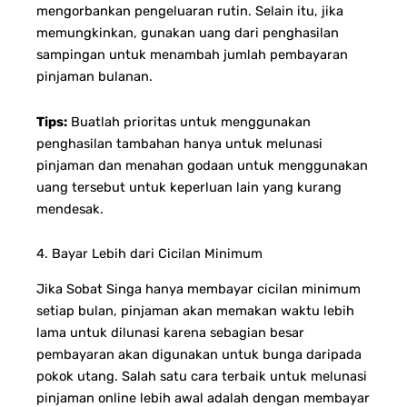
mengorbankan pengeluaran rutin. Selain itu, jika
memungkinkan, gunakan uang dari penghasilan
sampingan untuk menambah jumlah pembayaran
pinjaman bulanan.
Tips:
Buatlah prioritas untuk menggunakan
penghasilan tambahan hanya untuk melunasi
pinjaman dan menahan godaan untuk menggunakan
uang tersebut untuk keperluan lain yang kurang
mendesak.
4. Bayar Lebih dari Cicilan Minimum
Jika Sobat Singa hanya membayar cicilan minimum
setiap bulan, pinjaman akan memakan waktu lebih
lama untuk dilunasi karena sebagian besar
pembayaran akan digunakan untuk bunga daripada
pokok utang. Salah satu cara terbaik untuk melunasi
pinjaman online lebih awal adalah dengan membayar