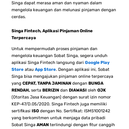
Singa dapat merasa aman dan nyaman dalam
mengelola keuangan dan melunasi pinjaman dengan
cerdas.
Singa Fintech, Aplikasi Pinjaman Online
Terpercaya
Untuk mempermudah proses pinjaman dan
mengelola keuangan Sobat Singa, segera unduh
aplikasi Singa Fintech langsung dari
Google Play
Store
atau
App Store
. Dengan aplikasi ini, Sobat
Singa bisa mengajukan pinjaman online terpercaya
yang
CEPAT, TANPA JAMINAN
dengan
BUNGA
RENDAH,
serta
BERIZIN
dan
DIAWASI
oleh
OJK
(Otoritas Jasa Keuangan) dengan surat izin nomor
KEP-47/D.05/2020. Singa Fintech juga memiliki
sertifikasi
ISO
dengan No. Sertifikat: ISMS1001242
yang berkomitmen untuk menjaga data pribadi
Sobat Singa
AMAN
terlindungi dengan fitur canggih