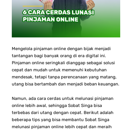
Mengelola pinjaman online dengan bijak menjadi
tantangan bagi banyak orang di era digital ini.
Pinjaman online seringkali dianggap sebagai solusi
cepat dan mudah untuk memenuhi kebutuhan
mendesak, tetapi tanpa perencanaan yang matang,
utang bisa bertambah dan menjadi beban keuangan.
Namun, ada cara cerdas untuk melunasi pinjaman
online lebih awal, sehingga Sobat Singa bisa
terbebas dari utang dengan cepat. Berikut adalah
beberapa tips yang bisa membantu Sobat Singa
melunasi pinjaman online lebih cepat dan meraih