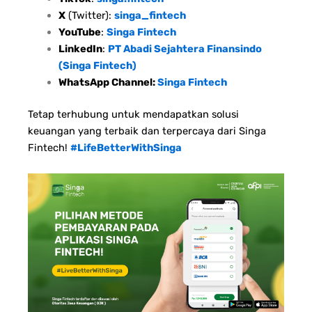
X
(Twitter):
singa_fintech
YouTube
:
Singa Fintech
LinkedIn
:
PT Abadi Sejahtera Finansindo
(Singa Fintech)
WhatsApp Channel:
Singa Fintech
Tetap terhubung untuk mendapatkan solusi
keuangan yang terbaik dan terpercaya dari Singa
Fintech!
#LifeBetterWithSinga