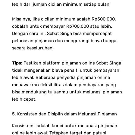
lebih dari jumlah cicilan minimum setiap bulan.
Misalnya, jika cicilan minimum adalah Rp500.000,
cobalah untuk membayar Rp700.000 atau lebih.
Dengan cara ini, Sobat Singa bisa mempercepat
pelunasan pinjaman dan mengurangi biaya bunga
secara keseluruhan.
Tips:
Pastikan platform pinjaman online Sobat Singa
tidak mengenakan biaya penalti untuk pembayaran
lebih awal. Beberapa penyedia pinjaman online
menawarkan fleksibilitas dalam pembayaran yang
bisa mendukung tujuanmu untuk melunasi pinjaman
lebih cepat.
5. Konsisten dan Disiplin dalam Melunasi Pinjaman
Konsistensi adalah kunci untuk melunasi pinjaman
online lebih awal. Tetapkan target dan patuhi