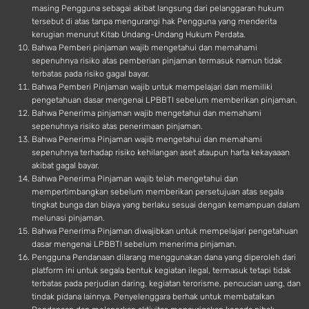
masing Pengguna sebagai akibat langsung dari pelanggaran hukum
tersebut di atas tanpa mengurangi hak Pengguna yang menderita
kerugian menurut Kitab Undang-Undang Hukum Perdata.
Bahwa Pemberi pinjaman wajib mengetahui dan memahami
sepenuhnya risiko atas pemberian pinjaman termasuk namun tidak
terbatas pada risiko gagal bayar.
Bahwa Pemberi Pinjaman wajib untuk mempelajari dan memiliki
pengetahuan dasar mengenai LPBBTI sebelum memberikan pinjaman.
Bahwa Penerima pinjaman wajib mengetahui dan memahami
sepenuhnya risiko atas penerimaan pinjaman.
Bahwa Penerima Pinjaman wajib mengetahui dan memahami
sepenuhnya terhadap risiko kehilangan aset ataupun harta kekayaaan
akibat gagal bayar.
Bahwa Penerima Pinjaman wajib telah mengetahui dan
mempertimbangkan sebelum memberikan persetujuan atas segala
tingkat bunga dan biaya yang berlaku sesuai dengan kemampuan dalam
melunasi pinjaman.
Bahwa Penerima Pinjaman diwajibkan untuk mempelajari pengetahuan
dasar mengenai LPBBTI sebelum menerima pinjaman.
Pengguna Pendanaan dilarang menggunakan dana yang diperoleh dari
platform ini untuk segala bentuk kegiatan ilegal, termasuk tetapi tidak
terbatas pada perjudian daring, kegiatan terorisme, pencucian uang, dan
tindak pidana lainnya. Penyelenggara berhak untuk membatalkan