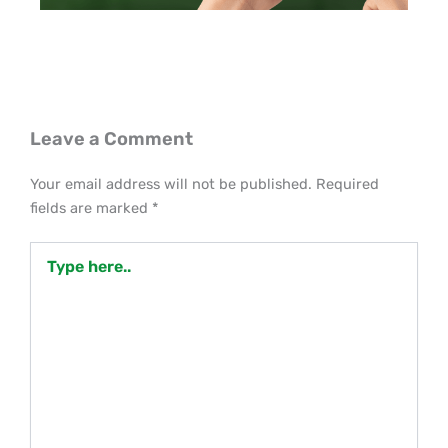
Leave a Comment
Your email address will not be published.
Required
fields are marked
*
Type
here..