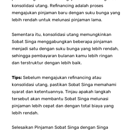
konsolidasi utang. Refinancing adalah proses
mengajukan pinjaman baru dengan suku bunga yang
lebih rendah untuk melunasi pinjaman lama.
Sementara itu, konsolidasi utang memungkinkan
Sobat Singa menggabungkan beberapa pinjaman
menjadi satu dengan suku bunga yang lebih rendah,
sehingga pembayaran bulanan kamu lebih ringan
dan terstruktur dengan lebih baik.
Tips:
Sebelum mengajukan refinancing atau
konsolidasi utang, pastikan Sobat Singa memahami
syarat dan ketentuannya. Tinjau apakah langkah
tersebut akan membantu Sobat Singa melunasi
pinjaman lebih cepat dan dengan total biaya yang
lebih rendah.
Selesaikan Pinjaman Sobat Singa dengan Singa