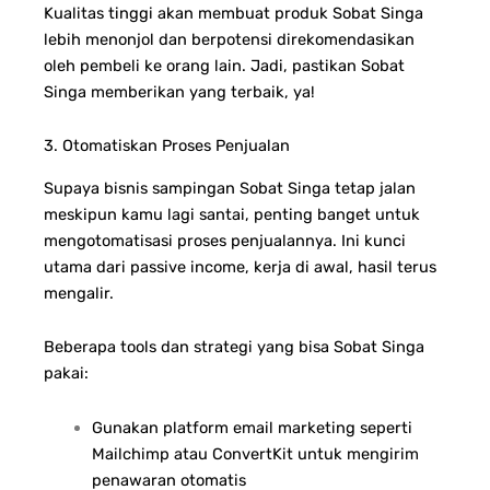
Kualitas tinggi akan membuat produk Sobat Singa
lebih menonjol dan berpotensi direkomendasikan
oleh pembeli ke orang lain. Jadi, pastikan Sobat
Singa memberikan yang terbaik, ya!
3. Otomatiskan Proses Penjualan
Supaya bisnis sampingan Sobat Singa tetap jalan
meskipun kamu lagi santai, penting banget untuk
mengotomatisasi proses penjualannya. Ini kunci
utama dari passive income, kerja di awal, hasil terus
mengalir.
Beberapa tools dan strategi yang bisa Sobat Singa
pakai:
Gunakan platform email marketing seperti
Mailchimp atau ConvertKit untuk mengirim
penawaran otomatis