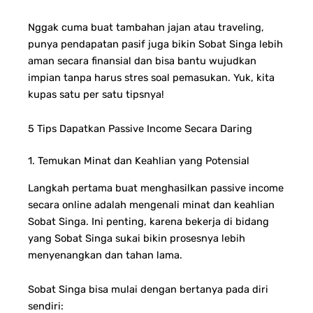
Nggak cuma buat tambahan jajan atau traveling,
punya pendapatan pasif juga bikin Sobat Singa lebih
aman secara finansial dan bisa bantu wujudkan
impian tanpa harus stres soal pemasukan. Yuk, kita
kupas satu per satu tipsnya!
5 Tips Dapatkan Passive Income Secara Daring
1. Temukan Minat dan Keahlian yang Potensial
Langkah pertama buat menghasilkan passive income
secara online adalah mengenali minat dan keahlian
Sobat Singa. Ini penting, karena bekerja di bidang
yang Sobat Singa sukai bikin prosesnya lebih
menyenangkan dan tahan lama.
Sobat Singa bisa mulai dengan bertanya pada diri
sendiri: