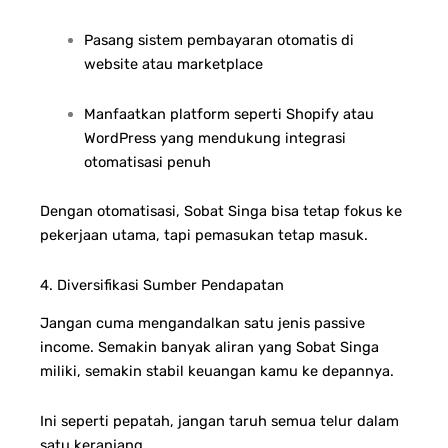
Pasang sistem pembayaran otomatis di
website atau marketplace
Manfaatkan platform seperti Shopify atau
WordPress yang mendukung integrasi
otomatisasi penuh
Dengan otomatisasi, Sobat Singa bisa tetap fokus ke
pekerjaan utama, tapi pemasukan tetap masuk.
4. Diversifikasi Sumber Pendapatan
Jangan cuma mengandalkan satu jenis passive
income. Semakin banyak aliran yang Sobat Singa
miliki, semakin stabil keuangan kamu ke depannya.
Ini seperti pepatah, jangan taruh semua telur dalam
satu keranjang.