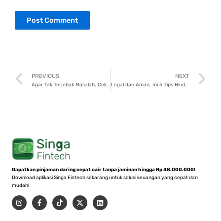
Prev
N
PREVIOUS
NEXT
Agar Tak Terjebak Masalah, Cek 5 Hal Ini Sebelum Ajukan Pinjaman Daring!
Legal dan Aman, Ini 5 Tips Hindari Platform P2P Lending Abal-Abal!
Dapatkan pinjaman daring cepat cair tanpa jaminan hingga Rp 48.000.000!
Download aplikasi Singa Fintech sekarang untuk solusi keuangan yang cepat dan
mudah!
I
F
T
X
L
n
a
i
-
i
s
c
k
t
n
t
e
t
w
k