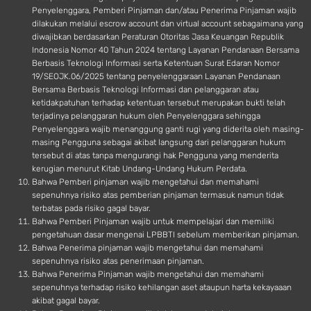
Penyelenggara, Pemberi Pinjaman dan/atau Penerima Pinjaman wajib
dilakukan melalui escrow account dan virtual account sebagaimana yang
diwajibkan berdasarkan Peraturan Otoritas Jasa Keuangan Republik
Indonesia Nomor 40 Tahun 2024 tentang Layanan Pendanaan Bersama
Berbasis Teknologi Informasi serta Ketentuan Surat Edaran Nomor
19/SEOJK.06/2025 tentang penyelenggaraan Layanan Pendanaan
Bersama Berbasis Teknologi Informasi dan pelanggaran atau
ketidakpatuhan terhadap ketentuan tersebut merupakan bukti telah
terjadinya pelanggaran hukum oleh Penyelenggara sehingga
Penyelenggara wajib menanggung ganti rugi yang diderita oleh masing-
masing Pengguna sebagai akibat langsung dari pelanggaran hukum
tersebut di atas tanpa mengurangi hak Pengguna yang menderita
kerugian menurut Kitab Undang-Undang Hukum Perdata.
Bahwa Pemberi pinjaman wajib mengetahui dan memahami
sepenuhnya risiko atas pemberian pinjaman termasuk namun tidak
terbatas pada risiko gagal bayar.
Bahwa Pemberi Pinjaman wajib untuk mempelajari dan memiliki
pengetahuan dasar mengenai LPBBTI sebelum memberikan pinjaman.
Bahwa Penerima pinjaman wajib mengetahui dan memahami
sepenuhnya risiko atas penerimaan pinjaman.
Bahwa Penerima Pinjaman wajib mengetahui dan memahami
sepenuhnya terhadap risiko kehilangan aset ataupun harta kekayaaan
akibat gagal bayar.