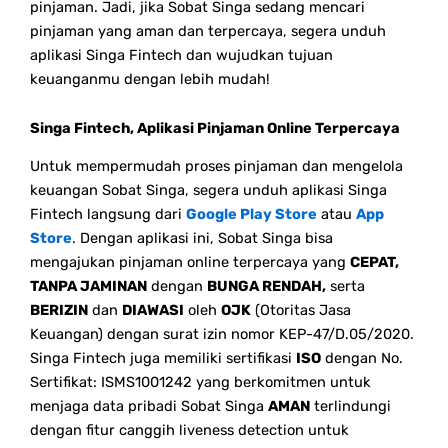
pinjaman. Jadi, jika Sobat Singa sedang mencari
pinjaman yang aman dan terpercaya, segera unduh
aplikasi Singa Fintech dan wujudkan tujuan
keuanganmu dengan lebih mudah!
Singa Fintech, Aplikasi Pinjaman Online Terpercaya
Untuk mempermudah proses pinjaman dan mengelola
keuangan Sobat Singa, segera unduh aplikasi Singa
Fintech langsung dari
Google Play Store
atau
App
Store
. Dengan aplikasi ini, Sobat Singa bisa
mengajukan pinjaman online terpercaya yang
CEPAT,
TANPA JAMINAN
dengan
BUNGA RENDAH,
serta
BERIZIN
dan
DIAWASI
oleh
OJK
(Otoritas Jasa
Keuangan) dengan surat izin nomor KEP-47/D.05/2020.
Singa Fintech juga memiliki sertifikasi
ISO
dengan No.
Sertifikat: ISMS1001242 yang berkomitmen untuk
menjaga data pribadi Sobat Singa
AMAN
terlindungi
dengan fitur canggih liveness detection untuk