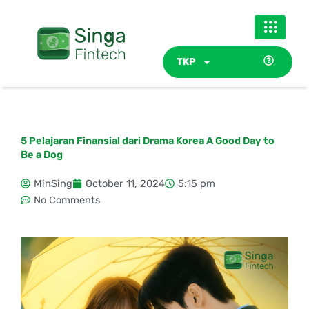
Skip
to
content
TKP
5 Pelajaran Finansial dari Drama Korea A Good Day to
Be a Dog
MinSing
October 11, 2024
5:15 pm
No Comments