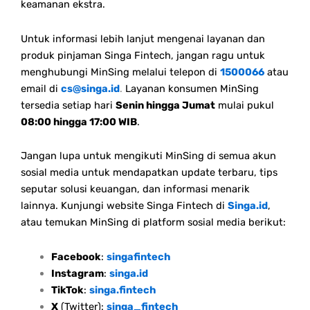
keamanan ekstra.
Untuk informasi lebih lanjut mengenai layanan dan
produk pinjaman Singa Fintech, jangan ragu untuk
menghubungi MinSing melalui telepon di
1500066
atau
email di
cs@singa.id
.
Layanan konsumen MinSing
tersedia setiap hari
Senin hingga Jumat
mulai pukul
08:00 hingga 17:00 WIB
.
Jangan lupa untuk mengikuti MinSing di semua akun
sosial media untuk mendapatkan update terbaru, tips
seputar solusi keuangan, dan informasi menarik
lainnya. Kunjungi website Singa Fintech di
Singa.id
,
atau temukan MinSing di platform sosial media berikut:
Facebook
:
singafintech
Instagram
:
singa.id
TikTok
:
singa.fintech
X
(Twitter):
singa_fintech