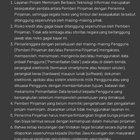
Layanan Pinjam Meminjam Berbasis Teknologi Informasi merupakan
kesepakatan perdata antara Pemberi Pinjaman dengan Penerima
Pinjaman, sehingga segala risiko yang timbul dari kesepakatan tersebut
ditanggung sepenuhnya oleh masing-masing pihak.
Risiko kredit atau gagal bayar ditanggung sepenuhnya oleh Pemberi
Pinjaman. Tidak ada lembaga atau otoritas negara yang bertanggung
jawab atas risiko gagal bayar ini.
Penyelenggara dengan persetujuan dari masing-masing Pengguna
(Pemberi Pinjaman dan/atau Penerima Pinjaman) mengakses,
memperoleh, menyimpan, mengelola dan/atau menggunakan data
pribadi Pengguna (“Pemanfaatan Data”) pada atau di dalam benda,
perangkat elektronik (termasuk smartphone atau telepon seluler),
perangkat keras (hardware) maupun lunak (software), dokumen
elektronik, aplikasi atau sistem elektronik milik Pengguna atau yang
dikuasai Pengguna, dengan memberitahukan tujuan, batasan dan
mekanisme Pemanfaatan Data tersebut kepada Pengguna yang
bersangkutan sebelum memperoleh persetujuan yang dimaksud.
Pemberi Pinjaman yang belum memiliki pengetahuan dan pengalaman
pinjam meminjam, disarankan untuk tidak menggunakan layanan ini.
Penerima Pinjaman harus mempertimbangkan tingkat bunga pinjaman
dan biaya lainnya sesuai dengan kemampuan dalam melunasi pinjaman.
Bahwa setiap kecurangan dan tindakan ilegal tercatat secara digital dan
dilaporkan sepenuhnya kepada Otoritas Jasa Keuangan dan masyarakat
luas sesuai peraturan perundang-undangan yang berlaku.