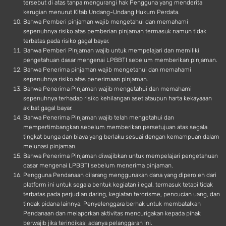
tersebut di atas tanpa mengurangi hak Pengguna yang menderita
kerugian menurut Kitab Undang-Undang Hukum Perdata.
Bahwa Pemberi pinjaman wajib mengetahui dan memahami
sepenuhnya risiko atas pemberian pinjaman termasuk namun tidak
terbatas pada risiko gagal bayar.
Bahwa Pemberi Pinjaman wajib untuk mempelajari dan memiliki
pengetahuan dasar mengenai LPBBTI sebelum memberikan pinjaman.
Bahwa Penerima pinjaman wajib mengetahui dan memahami
sepenuhnya risiko atas penerimaan pinjaman.
Bahwa Penerima Pinjaman wajib mengetahui dan memahami
sepenuhnya terhadap risiko kehilangan aset ataupun harta kekayaaan
akibat gagal bayar.
Bahwa Penerima Pinjaman wajib telah mengetahui dan
mempertimbangkan sebelum memberikan persetujuan atas segala
tingkat bunga dan biaya yang berlaku sesuai dengan kemampuan dalam
melunasi pinjaman.
Bahwa Penerima Pinjaman diwajibkan untuk mempelajari pengetahuan
dasar mengenai LPBBTI sebelum menerima pinjaman.
Pengguna Pendanaan dilarang menggunakan dana yang diperoleh dari
platform ini untuk segala bentuk kegiatan ilegal, termasuk tetapi tidak
terbatas pada perjudian daring, kegiatan terorisme, pencucian uang, dan
tindak pidana lainnya. Penyelenggara berhak untuk membatalkan
Pendanaan dan melaporkan aktivitas mencurigakan kepada pihak
berwajib jika terindikasi adanya pelanggaran ini.