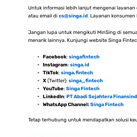
Untuk informasi lebih lanjut mengenai layana
atau email di
cs@singa.id
.
Layanan konsumen M
Jangan lupa untuk mengikuti MinSing di semua 
menarik lainnya. Kunjungi website Singa Fintec
Facebook
:
singafintech
Instagram
:
singa.id
TikTok
:
singa.fintech
X
(Twitter):
singa_fintech
YouTube
:
Singa Fintech
LinkedIn
:
PT Abadi Sejahtera Finansind
WhatsApp Channel:
Singa Fintech
Tetap terhubung untuk mendapatkan solusi keu