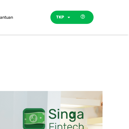
TKP
antuan