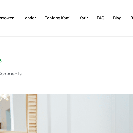
orrower
Lender
Tentang Kami
Karir
FAQ
Blog
B
5
Comments