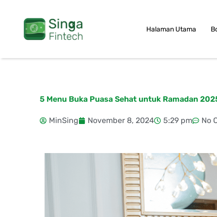
Skip
to
Halaman Utama
B
content
5 Menu Buka Puasa Sehat untuk Ramadan 202
MinSing
November 8, 2024
5:29 pm
No 