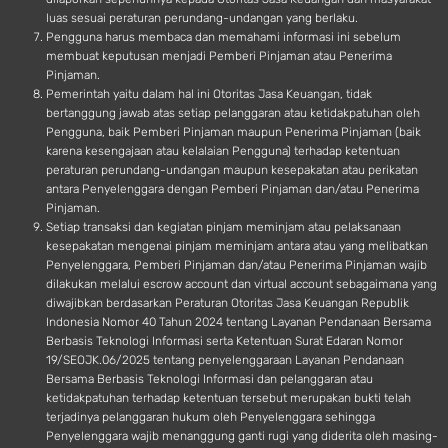
luas sesuai peraturan perundang-undangan yang berlaku.
Pengguna harus membaca dan memahami informasi ini sebelum
membuat keputusan menjadi Pemberi Pinjaman atau Penerima
Pinjaman.
Pemerintah yaitu dalam hal ini Otoritas Jasa Keuangan, tidak
bertanggung jawab atas setiap pelanggaran atau ketidakpatuhan oleh
Pengguna, baik Pemberi Pinjaman maupun Penerima Pinjaman (baik
karena kesengajaan atau kelalaian Pengguna) terhadap ketentuan
peraturan perundang-undangan maupun kesepakatan atau perikatan
antara Penyelenggara dengan Pemberi Pinjaman dan/atau Penerima
Pinjaman.
Setiap transaksi dan kegiatan pinjam meminjam atau pelaksanaan
kesepakatan mengenai pinjam meminjam antara atau yang melibatkan
Penyelenggara, Pemberi Pinjaman dan/atau Penerima Pinjaman wajib
dilakukan melalui escrow account dan virtual account sebagaimana yang
diwajibkan berdasarkan Peraturan Otoritas Jasa Keuangan Republik
Indonesia Nomor 40 Tahun 2024 tentang Layanan Pendanaan Bersama
Berbasis Teknologi Informasi serta Ketentuan Surat Edaran Nomor
19/SEOJK.06/2025 tentang penyelenggaraan Layanan Pendanaan
Bersama Berbasis Teknologi Informasi dan pelanggaran atau
ketidakpatuhan terhadap ketentuan tersebut merupakan bukti telah
terjadinya pelanggaran hukum oleh Penyelenggara sehingga
Penyelenggara wajib menanggung ganti rugi yang diderita oleh masing-