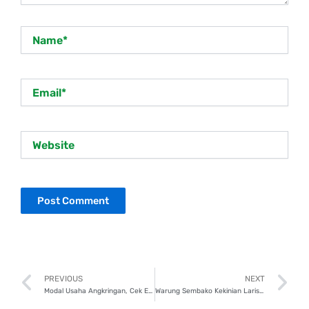
Name*
Email*
Website
Prev
N
PREVIOUS
NEXT
Modal Usaha Angkringan, Cek Estimasi dan Strateginya!
Warung Sembako Kekinian Laris Manis? Ini 11 Tips Suksesnya!