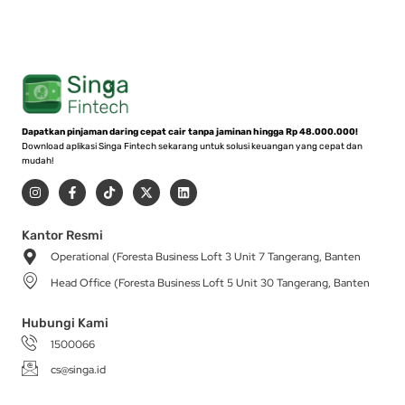
Dapatkan pinjaman daring cepat cair tanpa jaminan hingga Rp 48.000.000!
Download aplikasi Singa Fintech sekarang untuk solusi keuangan yang cepat dan
mudah!
I
F
T
X
L
n
a
i
-
i
s
c
k
t
n
t
e
t
w
k
a
b
o
i
e
Kantor Resmi
g
o
k
t
d
Operational (Foresta Business Loft 3 Unit 7 Tangerang, Banten
r
o
t
i
a
k
e
n
Head Office (Foresta Business Loft 5 Unit 30 Tangerang, Banten
m
-
r
f
Hubungi Kami
1500066
cs@singa.id