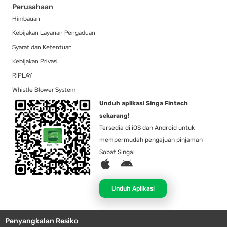
Perusahaan
Himbauan
Kebijakan Layanan Pengaduan
Syarat dan Ketentuan
Kebijakan Privasi
RIPLAY
Whistle Blower System
Unduh aplikasi Singa Fintech
sekarang!
Tersedia di iOS dan Android untuk
mempermudah pengajuan pinjaman
Sobat Singa!
A
A
p
n
p
d
Unduh Aplikasi
l
r
e
o
Penyangkalan Resiko
i