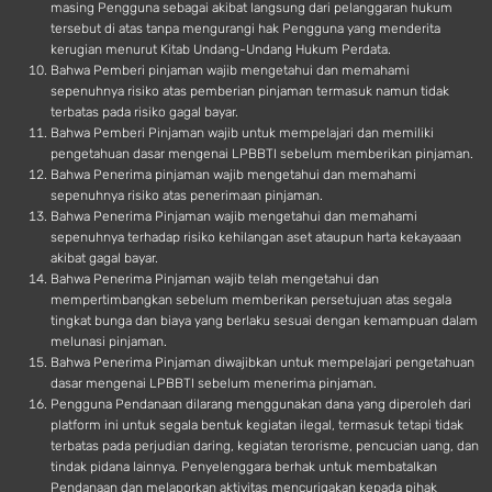
masing Pengguna sebagai akibat langsung dari pelanggaran hukum
tersebut di atas tanpa mengurangi hak Pengguna yang menderita
kerugian menurut Kitab Undang-Undang Hukum Perdata.
Bahwa Pemberi pinjaman wajib mengetahui dan memahami
sepenuhnya risiko atas pemberian pinjaman termasuk namun tidak
terbatas pada risiko gagal bayar.
Bahwa Pemberi Pinjaman wajib untuk mempelajari dan memiliki
pengetahuan dasar mengenai LPBBTI sebelum memberikan pinjaman.
Bahwa Penerima pinjaman wajib mengetahui dan memahami
sepenuhnya risiko atas penerimaan pinjaman.
Bahwa Penerima Pinjaman wajib mengetahui dan memahami
sepenuhnya terhadap risiko kehilangan aset ataupun harta kekayaaan
akibat gagal bayar.
Bahwa Penerima Pinjaman wajib telah mengetahui dan
mempertimbangkan sebelum memberikan persetujuan atas segala
tingkat bunga dan biaya yang berlaku sesuai dengan kemampuan dalam
melunasi pinjaman.
Bahwa Penerima Pinjaman diwajibkan untuk mempelajari pengetahuan
dasar mengenai LPBBTI sebelum menerima pinjaman.
Pengguna Pendanaan dilarang menggunakan dana yang diperoleh dari
platform ini untuk segala bentuk kegiatan ilegal, termasuk tetapi tidak
terbatas pada perjudian daring, kegiatan terorisme, pencucian uang, dan
tindak pidana lainnya. Penyelenggara berhak untuk membatalkan
Pendanaan dan melaporkan aktivitas mencurigakan kepada pihak