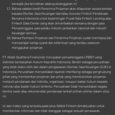
berwajib jika terindikasi adanya pelanggaran ini.
Bahwa catatan kredit Penerima Pinjaman akan dilaporkan secara berkala
kepada Otoritas Jasa Keuangan dan/atau Asosiasi Fintech Pendanaan
Bersama Indonesia untuk kepentingan Pusat Data Fintech Lending atau
Fintech Data Center yang akan dimanfaatkan bersama dengan para
Penyelenggara, para pelaku industri perbankan nasional dan industri
keuangan lainnya.
Bahwa Pemberi Pinjaman dan Penerima Pinjaman sudah membaca dan
mempelajari setiap syarat dan ketentuan yang berlaku sebelum
mengajukan pinjaman.
PT Abadi Sejahtera Finansindo merupakan penyelenggara LPBBTI yang
didirikan berdasarkan Hukum Republik Indonesia. Berdiri sebagai perusahaan
yang telah diatur oleh dan dalam pengawasan Otoritas Jasa Keuangan (OJK) di
Indonesia, Perusahaan menyediakan layanan interfacing sebagai penghubung
pihak yang memberikan pinjaman dan pihak yang membutuhkan pinjaman
meliputi pendanaan dari individu, organisasi, maupun badan hukum kepada
individu atau badan hukum tertentu. Perusahaan tidak menyediakan segala
bentuk saran atau rekomendasi pendanaan terkait pilihan-pilihan dalam situs
ini.
Isi dan materi yang tersedia pada situs SINGA Fintech dimaksudkan untuk
memberikan informasi dan tidak dianggap sebagai sebuah penawaran,