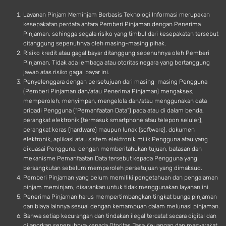
d
Layanan Pinjam Meminjam Berbasis Teknologi Informasi merupakan
kesepakatan perdata antara Pemberi Pinjaman dengan Penerima
Pinjaman, sehingga segala risiko yang timbul dari kesepakatan tersebut
ditanggung sepenuhnya oleh masing-masing pihak.
Risiko kredit atau gagal bayar ditanggung sepenuhnya oleh Pemberi
Pinjaman. Tidak ada lembaga atau otoritas negara yang bertanggung
jawab atas risiko gagal bayar ini.
Penyelenggara dengan persetujuan dari masing-masing Pengguna
(Pemberi Pinjaman dan/atau Penerima Pinjaman) mengakses,
memperoleh, menyimpan, mengelola dan/atau menggunakan data
pribadi Pengguna (“Pemanfaatan Data”) pada atau di dalam benda,
perangkat elektronik (termasuk smartphone atau telepon seluler),
perangkat keras (hardware) maupun lunak (software), dokumen
elektronik, aplikasi atau sistem elektronik milik Pengguna atau yang
dikuasai Pengguna, dengan memberitahukan tujuan, batasan dan
mekanisme Pemanfaatan Data tersebut kepada Pengguna yang
bersangkutan sebelum memperoleh persetujuan yang dimaksud.
Pemberi Pinjaman yang belum memiliki pengetahuan dan pengalaman
pinjam meminjam, disarankan untuk tidak menggunakan layanan ini.
Penerima Pinjaman harus mempertimbangkan tingkat bunga pinjaman
dan biaya lainnya sesuai dengan kemampuan dalam melunasi pinjaman.
Bahwa setiap kecurangan dan tindakan ilegal tercatat secara digital dan
dilaporkan sepenuhnya kepada Otoritas Jasa Keuangan dan masyarakat