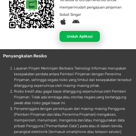
Tersedia di iOS dan Android untuk
mempermudah pengajuan pinjaman
Sobat Singa!
A
A
p
n
p
d
Unduh Aplikasi
l
r
e
o
Penyangkalan Resiko
i
d
Layanan Pinjam Meminjam Berbasis Teknologi Informasi merupakan
kesepakatan perdata antara Pemberi Pinjaman dengan Penerima
Pinjaman, sehingga segala risiko yang timbul dari kesepakatan tersebut
ditanggung sepenuhnya oleh masing-masing pihak.
Risiko kredit atau gagal bayar ditanggung sepenuhnya oleh Pemberi
Pinjaman. Tidak ada lembaga atau otoritas negara yang bertanggung
jawab atas risiko gagal bayar ini.
Penyelenggara dengan persetujuan dari masing-masing Pengguna
(Pemberi Pinjaman dan/atau Penerima Pinjaman) mengakses,
memperoleh, menyimpan, mengelola dan/atau menggunakan data
pribadi Pengguna (“Pemanfaatan Data”) pada atau di dalam benda,
perangkat elektronik (termasuk smartphone atau telepon seluler),