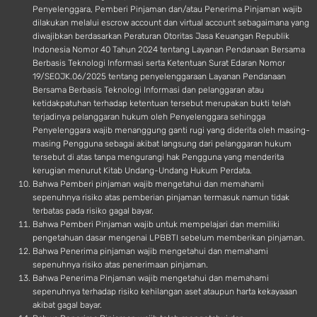
Penyelenggara, Pemberi Pinjaman dan/atau Penerima Pinjaman wajib
dilakukan melalui escrow account dan virtual account sebagaimana yang
diwajibkan berdasarkan Peraturan Otoritas Jasa Keuangan Republik
Indonesia Nomor 40 Tahun 2024 tentang Layanan Pendanaan Bersama
Berbasis Teknologi Informasi serta Ketentuan Surat Edaran Nomor
19/SEOJK.06/2025 tentang penyelenggaraan Layanan Pendanaan
Bersama Berbasis Teknologi Informasi dan pelanggaran atau
ketidakpatuhan terhadap ketentuan tersebut merupakan bukti telah
terjadinya pelanggaran hukum oleh Penyelenggara sehingga
Penyelenggara wajib menanggung ganti rugi yang diderita oleh masing-
masing Pengguna sebagai akibat langsung dari pelanggaran hukum
tersebut di atas tanpa mengurangi hak Pengguna yang menderita
kerugian menurut Kitab Undang-Undang Hukum Perdata.
Bahwa Pemberi pinjaman wajib mengetahui dan memahami
sepenuhnya risiko atas pemberian pinjaman termasuk namun tidak
terbatas pada risiko gagal bayar.
Bahwa Pemberi Pinjaman wajib untuk mempelajari dan memiliki
pengetahuan dasar mengenai LPBBTI sebelum memberikan pinjaman.
Bahwa Penerima pinjaman wajib mengetahui dan memahami
sepenuhnya risiko atas penerimaan pinjaman.
Bahwa Penerima Pinjaman wajib mengetahui dan memahami
sepenuhnya terhadap risiko kehilangan aset ataupun harta kekayaaan
akibat gagal bayar.