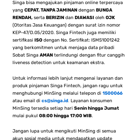
Singa bisa mengajukan pinjaman online terpercaya
yang
CEPAT, TANPA JAMINAN
dengan
BUNGA
RENDAH,
serta
BERIZIN
dan
DIAWASI
oleh
OJK
(Otoritas Jasa Keuangan) dengan surat izin nomor
KEP-47/D.05/2020. Singa Fintech juga memiliki
sertifikasi
ISO
dengan No. Sertifikat: ISMS1001242
yang berkomitmen untuk menjaga data pribadi
Sobat Singa
AMAN
terlindungi dengan fitur canggih
liveness detection untuk keamanan ekstra.
Untuk informasi lebih lanjut mengenai layanan dan
produk pinjaman Singa Fintech, jangan ragu untuk
menghubungi MinSing melalui telepon di
1500066
atau email di
cs@singa.id
.
Layanan konsumen
MinSing tersedia setiap hari
Senin hingga Jumat
mulai pukul
08:00 hingga 17:00 WIB
.
Jangan lupa untuk mengikuti MinSing di semua
akun sosial media untuk mendapatkan update