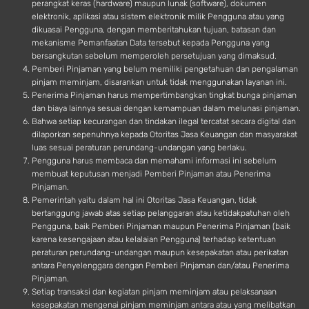
perangkat keras (hardware) maupun lunak (software), dokumen
elektronik, aplikasi atau sistem elektronik milik Pengguna atau yang
dikuasai Pengguna, dengan memberitahukan tujuan, batasan dan
mekanisme Pemanfaatan Data tersebut kepada Pengguna yang
bersangkutan sebelum memperoleh persetujuan yang dimaksud.
Pemberi Pinjaman yang belum memiliki pengetahuan dan pengalaman
pinjam meminjam, disarankan untuk tidak menggunakan layanan ini.
Penerima Pinjaman harus mempertimbangkan tingkat bunga pinjaman
dan biaya lainnya sesuai dengan kemampuan dalam melunasi pinjaman.
Bahwa setiap kecurangan dan tindakan ilegal tercatat secara digital dan
dilaporkan sepenuhnya kepada Otoritas Jasa Keuangan dan masyarakat
luas sesuai peraturan perundang-undangan yang berlaku.
Pengguna harus membaca dan memahami informasi ini sebelum
membuat keputusan menjadi Pemberi Pinjaman atau Penerima
Pinjaman.
Pemerintah yaitu dalam hal ini Otoritas Jasa Keuangan, tidak
bertanggung jawab atas setiap pelanggaran atau ketidakpatuhan oleh
Pengguna, baik Pemberi Pinjaman maupun Penerima Pinjaman (baik
karena kesengajaan atau kelalaian Pengguna) terhadap ketentuan
peraturan perundang-undangan maupun kesepakatan atau perikatan
antara Penyelenggara dengan Pemberi Pinjaman dan/atau Penerima
Pinjaman.
Setiap transaksi dan kegiatan pinjam meminjam atau pelaksanaan
kesepakatan mengenai pinjam meminjam antara atau yang melibatkan