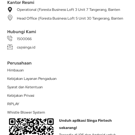
a
b
o
i
e
Kantor Resmi
g
o
k
t
d
Operational (Foresta Business Loft 3 Unit 7 Tangerang, Banten
r
o
t
i
a
k
e
n
Head Office (Foresta Business Loft 5 Unit 30 Tangerang, Banten
m
-
r
f
Hubungi Kami
1500066
cs@singa.id
Perusahaan
Himbauan
Kebijakan Layanan Pengaduan
Syarat dan Ketentuan
Kebijakan Privasi
RIPLAY
Whistle Blower System
Unduh aplikasi Singa Fintech
sekarang!