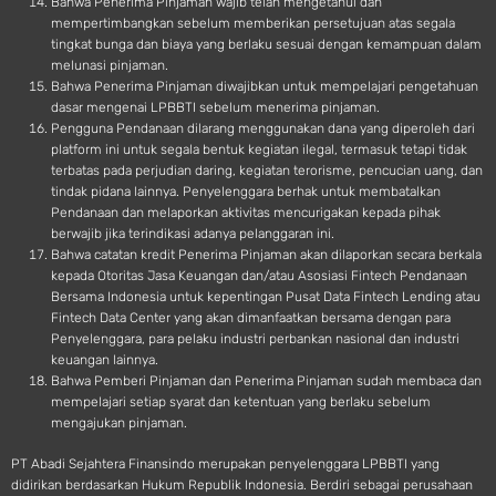
Bahwa Penerima Pinjaman wajib telah mengetahui dan
mempertimbangkan sebelum memberikan persetujuan atas segala
tingkat bunga dan biaya yang berlaku sesuai dengan kemampuan dalam
melunasi pinjaman.
Bahwa Penerima Pinjaman diwajibkan untuk mempelajari pengetahuan
dasar mengenai LPBBTI sebelum menerima pinjaman.
Pengguna Pendanaan dilarang menggunakan dana yang diperoleh dari
platform ini untuk segala bentuk kegiatan ilegal, termasuk tetapi tidak
terbatas pada perjudian daring, kegiatan terorisme, pencucian uang, dan
tindak pidana lainnya. Penyelenggara berhak untuk membatalkan
Pendanaan dan melaporkan aktivitas mencurigakan kepada pihak
berwajib jika terindikasi adanya pelanggaran ini.
Bahwa catatan kredit Penerima Pinjaman akan dilaporkan secara berkala
kepada Otoritas Jasa Keuangan dan/atau Asosiasi Fintech Pendanaan
Bersama Indonesia untuk kepentingan Pusat Data Fintech Lending atau
Fintech Data Center yang akan dimanfaatkan bersama dengan para
Penyelenggara, para pelaku industri perbankan nasional dan industri
keuangan lainnya.
Bahwa Pemberi Pinjaman dan Penerima Pinjaman sudah membaca dan
mempelajari setiap syarat dan ketentuan yang berlaku sebelum
mengajukan pinjaman.
PT Abadi Sejahtera Finansindo merupakan penyelenggara LPBBTI yang
didirikan berdasarkan Hukum Republik Indonesia. Berdiri sebagai perusahaan