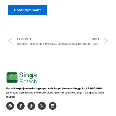
Prev
N
PREVIOUS
NEXT
Tips dan Rekomendasi Pinjaman Online Legal Terpercaya 2025
Jangan Sampai Baterai HP Bocor! Ini Sebab dan Cara Cegahnya
Dapatkan pinjaman daring cepat cair tanpa jaminan hingga Rp 48.000.000!
Download aplikasi Singa Fintech sekarang untuk solusi keuangan yang cepat dan
mudah!
I
F
T
X
L
n
a
i
-
i
s
c
k
t
n
t
e
t
w
k