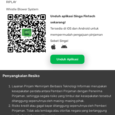
RIPLAY
Whistle Blower System
Unduh aplikasi Singa Fintech
sekarang!
Tersedia di iOS dan Android untuk
mempermudah pengajuan pinjaman
Sobat Singa!
A
A
p
n
p
d
Unduh Aplikasi
l
r
e
o
Penyangkalan Resiko
i
d
Layanan Pinjam Meminjam Berbasis Teknologi Informasi merupakan
kesepakatan perdata antara Pemberi Pinjaman dengan Penerima
Pinjaman, sehingga segala risiko yang timbul dari kesepakatan tersebut
ditanggung sepenuhnya oleh masing-masing pihak.
Risiko kredit atau gagal bayar ditanggung sepenuhnya oleh Pemberi
Pinjaman. Tidak ada lembaga atau otoritas negara yang bertanggung