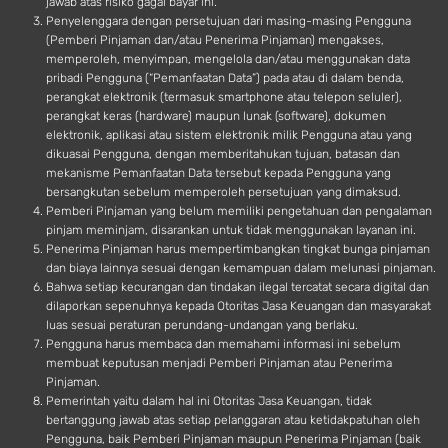
jawab atas risiko gagal bayar ini.
Penyelenggara dengan persetujuan dari masing-masing Pengguna
(Pemberi Pinjaman dan/atau Penerima Pinjaman) mengakses,
memperoleh, menyimpan, mengelola dan/atau menggunakan data
pribadi Pengguna (“Pemanfaatan Data”) pada atau di dalam benda,
perangkat elektronik (termasuk smartphone atau telepon seluler),
perangkat keras (hardware) maupun lunak (software), dokumen
elektronik, aplikasi atau sistem elektronik milik Pengguna atau yang
dikuasai Pengguna, dengan memberitahukan tujuan, batasan dan
mekanisme Pemanfaatan Data tersebut kepada Pengguna yang
bersangkutan sebelum memperoleh persetujuan yang dimaksud.
Pemberi Pinjaman yang belum memiliki pengetahuan dan pengalaman
pinjam meminjam, disarankan untuk tidak menggunakan layanan ini.
Penerima Pinjaman harus mempertimbangkan tingkat bunga pinjaman
dan biaya lainnya sesuai dengan kemampuan dalam melunasi pinjaman.
Bahwa setiap kecurangan dan tindakan ilegal tercatat secara digital dan
dilaporkan sepenuhnya kepada Otoritas Jasa Keuangan dan masyarakat
luas sesuai peraturan perundang-undangan yang berlaku.
Pengguna harus membaca dan memahami informasi ini sebelum
membuat keputusan menjadi Pemberi Pinjaman atau Penerima
Pinjaman.
Pemerintah yaitu dalam hal ini Otoritas Jasa Keuangan, tidak
bertanggung jawab atas setiap pelanggaran atau ketidakpatuhan oleh
Pengguna, baik Pemberi Pinjaman maupun Penerima Pinjaman (baik