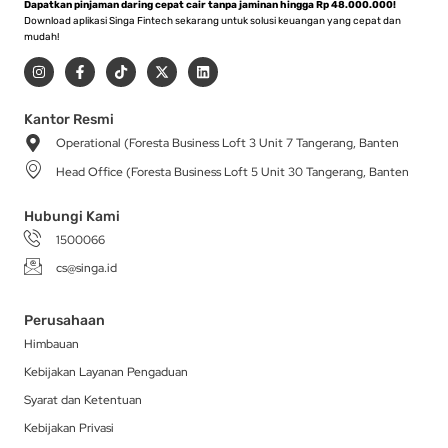
Dapatkan pinjaman daring cepat cair tanpa jaminan hingga Rp 48.000.000!
Download aplikasi Singa Fintech sekarang untuk solusi keuangan yang cepat dan
mudah!
I
F
T
X
L
n
a
i
-
i
s
c
k
t
n
t
e
t
w
k
a
b
o
i
e
Kantor Resmi
g
o
k
t
d
Operational (Foresta Business Loft 3 Unit 7 Tangerang, Banten
r
o
t
i
a
k
e
n
Head Office (Foresta Business Loft 5 Unit 30 Tangerang, Banten
m
-
r
f
Hubungi Kami
1500066
cs@singa.id
Perusahaan
Himbauan
Kebijakan Layanan Pengaduan
Syarat dan Ketentuan
Kebijakan Privasi