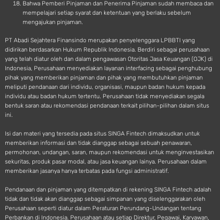
Bahwa Pemberi Pinjaman dan Penerima Pinjaman sudah membaca dan
mempelajari setiap syarat dan ketentuan yang berlaku sebelum
mengajukan pinjaman.
PT Abadi Sejahtera Finansindo merupakan penyelenggara LPBBTI yang
didirikan berdasarkan Hukum Republik Indonesia. Berdiri sebagai perusahaan
yang telah diatur oleh dan dalam pengawasan Otoritas Jasa Keuangan (OJK) di
Indonesia, Perusahaan menyediakan layanan interfacing sebagai penghubung
pihak yang memberikan pinjaman dan pihak yang membutuhkan pinjaman
meliputi pendanaan dari individu, organisasi, maupun badan hukum kepada
individu atau badan hukum tertentu. Perusahaan tidak menyediakan segala
bentuk saran atau rekomendasi pendanaan terkait pilihan-pilihan dalam situs
ini.
Isi dan materi yang tersedia pada situs SINGA Fintech dimaksudkan untuk
memberikan informasi dan tidak dianggap sebagai sebuah penawaran,
permohonan, undangan, saran, maupun rekomendasi untuk menginvestasikan
sekuritas, produk pasar modal, atau jasa keuangan lainya. Perusahaan dalam
memberikan jasanya hanya terbatas pada fungsi administratif.
Pendanaan dan pinjaman yang ditempatkan di rekening SINGA Fintech adalah
tidak dan tidak akan dianggap sebagai simpanan yang diselenggarakan oleh
Perusahaan seperti diatur dalam Peraturan Perundang-Undangan tentang
Perbankan di Indonesia. Perusahaan atau setiap Direktur, Pegawai, Karyawan,