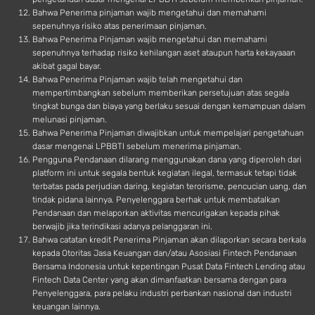
Bahwa Penerima pinjaman wajib mengetahui dan memahami
sepenuhnya risiko atas penerimaan pinjaman.
Bahwa Penerima Pinjaman wajib mengetahui dan memahami
sepenuhnya terhadap risiko kehilangan aset ataupun harta kekayaaan
akibat gagal bayar.
Bahwa Penerima Pinjaman wajib telah mengetahui dan
mempertimbangkan sebelum memberikan persetujuan atas segala
tingkat bunga dan biaya yang berlaku sesuai dengan kemampuan dalam
melunasi pinjaman.
Bahwa Penerima Pinjaman diwajibkan untuk mempelajari pengetahuan
dasar mengenai LPBBTI sebelum menerima pinjaman.
Pengguna Pendanaan dilarang menggunakan dana yang diperoleh dari
platform ini untuk segala bentuk kegiatan ilegal, termasuk tetapi tidak
terbatas pada perjudian daring, kegiatan terorisme, pencucian uang, dan
tindak pidana lainnya. Penyelenggara berhak untuk membatalkan
Pendanaan dan melaporkan aktivitas mencurigakan kepada pihak
berwajib jika terindikasi adanya pelanggaran ini.
Bahwa catatan kredit Penerima Pinjaman akan dilaporkan secara berkala
kepada Otoritas Jasa Keuangan dan/atau Asosiasi Fintech Pendanaan
Bersama Indonesia untuk kepentingan Pusat Data Fintech Lending atau
Fintech Data Center yang akan dimanfaatkan bersama dengan para
Penyelenggara, para pelaku industri perbankan nasional dan industri
keuangan lainnya.