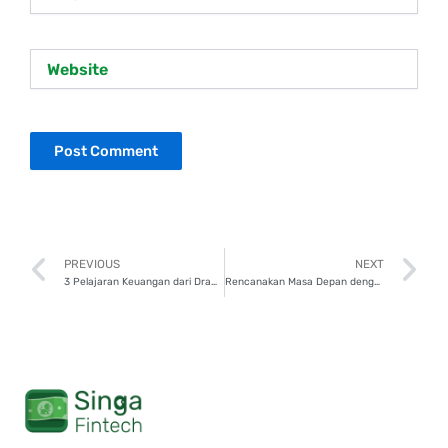
Website
Prev
N
PREVIOUS
NEXT
3 Pelajaran Keuangan dari Drama Korea “Queen of Tears, Sudah Tahu?
Rencanakan Masa Depan dengan 5 Tips Cerdas Kelola Gaji