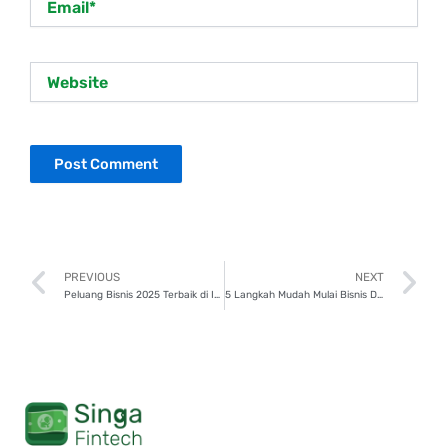
Website
Prev
N
PREVIOUS
NEXT
Peluang Bisnis 2025 Terbaik di Indonesia, Yuk Mulai Sekarang!
5 Langkah Mudah Mulai Bisnis Dropshipping di 2025, Yuk Coba!