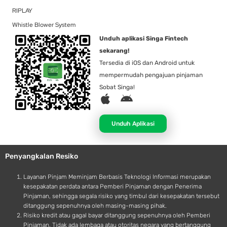
RIPLAY
Whistle Blower System
Unduh aplikasi Singa Fintech
sekarang!
Tersedia di iOS dan Android untuk
mempermudah pengajuan pinjaman
Sobat Singa!
A
A
p
n
p
d
Unduh Aplikasi
l
r
e
o
Penyangkalan Resiko
i
d
Layanan Pinjam Meminjam Berbasis Teknologi Informasi merupakan
kesepakatan perdata antara Pemberi Pinjaman dengan Penerima
Pinjaman, sehingga segala risiko yang timbul dari kesepakatan tersebut
ditanggung sepenuhnya oleh masing-masing pihak.
Risiko kredit atau gagal bayar ditanggung sepenuhnya oleh Pemberi
Pinjaman. Tidak ada lembaga atau otoritas negara yang bertanggung