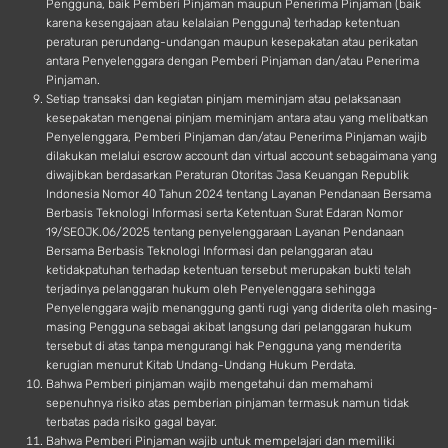
Pengguna, baik Pemberi Pinjaman maupun Penerima Pinjaman (baik
karena kesengajaan atau kelalaian Pengguna) terhadap ketentuan
peraturan perundang-undangan maupun kesepakatan atau perikatan
antara Penyelenggara dengan Pemberi Pinjaman dan/atau Penerima
Pinjaman.
Setiap transaksi dan kegiatan pinjam meminjam atau pelaksanaan
kesepakatan mengenai pinjam meminjam antara atau yang melibatkan
Penyelenggara, Pemberi Pinjaman dan/atau Penerima Pinjaman wajib
dilakukan melalui escrow account dan virtual account sebagaimana yang
diwajibkan berdasarkan Peraturan Otoritas Jasa Keuangan Republik
Indonesia Nomor 40 Tahun 2024 tentang Layanan Pendanaan Bersama
Berbasis Teknologi Informasi serta Ketentuan Surat Edaran Nomor
19/SEOJK.06/2025 tentang penyelenggaraan Layanan Pendanaan
Bersama Berbasis Teknologi Informasi dan pelanggaran atau
ketidakpatuhan terhadap ketentuan tersebut merupakan bukti telah
terjadinya pelanggaran hukum oleh Penyelenggara sehingga
Penyelenggara wajib menanggung ganti rugi yang diderita oleh masing-
masing Pengguna sebagai akibat langsung dari pelanggaran hukum
tersebut di atas tanpa mengurangi hak Pengguna yang menderita
kerugian menurut Kitab Undang-Undang Hukum Perdata.
Bahwa Pemberi pinjaman wajib mengetahui dan memahami
sepenuhnya risiko atas pemberian pinjaman termasuk namun tidak
terbatas pada risiko gagal bayar.
Bahwa Pemberi Pinjaman wajib untuk mempelajari dan memiliki