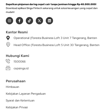
Dapatkan pinjaman daring cepat cair tanpa jaminan hingga Rp 48.000.000!
Download aplikasi Singa Fintech sekarang untuk solusi keuangan yang cepat dan
mudah!
I
F
T
X
L
n
a
i
-
i
s
c
k
t
n
t
e
t
w
k
a
b
o
i
e
Kantor Resmi
g
o
k
t
d
Operational (Foresta Business Loft 3 Unit 7 Tangerang, Banten
r
o
t
i
a
k
e
n
Head Office (Foresta Business Loft 5 Unit 30 Tangerang, Banten
m
-
r
f
Hubungi Kami
1500066
cs@singa.id
Perusahaan
Himbauan
Kebijakan Layanan Pengaduan
Syarat dan Ketentuan
Kebijakan Privasi