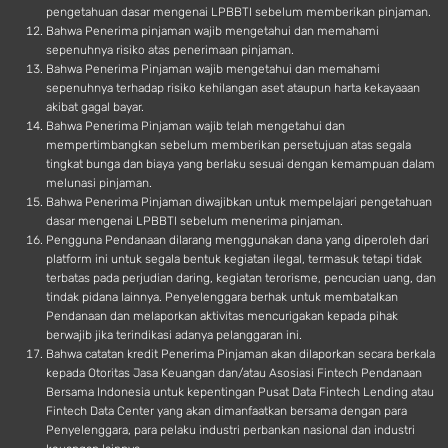
pengetahuan dasar mengenai LPBBTI sebelum memberikan pinjaman.
Bahwa Penerima pinjaman wajib mengetahui dan memahami
sepenuhnya risiko atas penerimaan pinjaman.
Bahwa Penerima Pinjaman wajib mengetahui dan memahami
sepenuhnya terhadap risiko kehilangan aset ataupun harta kekayaaan
akibat gagal bayar.
Bahwa Penerima Pinjaman wajib telah mengetahui dan
mempertimbangkan sebelum memberikan persetujuan atas segala
tingkat bunga dan biaya yang berlaku sesuai dengan kemampuan dalam
melunasi pinjaman.
Bahwa Penerima Pinjaman diwajibkan untuk mempelajari pengetahuan
dasar mengenai LPBBTI sebelum menerima pinjaman.
Pengguna Pendanaan dilarang menggunakan dana yang diperoleh dari
platform ini untuk segala bentuk kegiatan ilegal, termasuk tetapi tidak
terbatas pada perjudian daring, kegiatan terorisme, pencucian uang, dan
tindak pidana lainnya. Penyelenggara berhak untuk membatalkan
Pendanaan dan melaporkan aktivitas mencurigakan kepada pihak
berwajib jika terindikasi adanya pelanggaran ini.
Bahwa catatan kredit Penerima Pinjaman akan dilaporkan secara berkala
kepada Otoritas Jasa Keuangan dan/atau Asosiasi Fintech Pendanaan
Bersama Indonesia untuk kepentingan Pusat Data Fintech Lending atau
Fintech Data Center yang akan dimanfaatkan bersama dengan para
Penyelenggara, para pelaku industri perbankan nasional dan industri