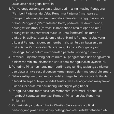
jawab atas risiko gagal bayar ini.
Penyelenggara dengan persetujuan dari masing-masing Pengguna
(Pemberi Pinjaman dan/atau Penerima Pinjaman) mengakses,
memperoleh, menyimpan, mengelola dan/atau menggunakan data
pribadi Pengguna (“Pemanfaatan Data”) pada atau di dalam benda,
perangkat elektronik (termasuk smartphone atau telepon seluler),
perangkat keras (hardware) maupun lunak (software), dokumen
elektronik, aplikasi atau sistem elektronik milik Pengguna atau yang
dikuasai Pengguna, dengan memberitahukan tujuan, batasan dan
mekanisme Pemanfaatan Data tersebut kepada Pengguna yang
bersangkutan sebelum memperoleh persetujuan yang dimaksud.
Pemberi Pinjaman yang belum memiliki pengetahuan dan pengalaman
pinjam meminjam, disarankan untuk tidak menggunakan layanan ini.
Penerima Pinjaman harus mempertimbangkan tingkat bunga pinjaman
dan biaya lainnya sesuai dengan kemampuan dalam melunasi pinjaman.
Bahwa setiap kecurangan dan tindakan ilegal tercatat secara digital dan
dilaporkan sepenuhnya kepada Otoritas Jasa Keuangan dan masyarakat
luas sesuai peraturan perundang-undangan yang berlaku.
Pengguna harus membaca dan memahami informasi ini sebelum
membuat keputusan menjadi Pemberi Pinjaman atau Penerima
Pinjaman.
Pemerintah yaitu dalam hal ini Otoritas Jasa Keuangan, tidak
bertanggung jawab atas setiap pelanggaran atau ketidakpatuhan oleh