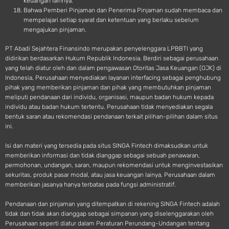
keuangan lainnya.
Bahwa Pemberi Pinjaman dan Penerima Pinjaman sudah membaca dan
mempelajari setiap syarat dan ketentuan yang berlaku sebelum
mengajukan pinjaman.
PT Abadi Sejahtera Finansindo merupakan penyelenggara LPBBTI yang
didirikan berdasarkan Hukum Republik Indonesia. Berdiri sebagai perusahaan
yang telah diatur oleh dan dalam pengawasan Otoritas Jasa Keuangan (OJK) di
Indonesia, Perusahaan menyediakan layanan interfacing sebagai penghubung
pihak yang memberikan pinjaman dan pihak yang membutuhkan pinjaman
meliputi pendanaan dari individu, organisasi, maupun badan hukum kepada
individu atau badan hukum tertentu. Perusahaan tidak menyediakan segala
bentuk saran atau rekomendasi pendanaan terkait pilihan-pilihan dalam situs
ini.
Isi dan materi yang tersedia pada situs SINGA Fintech dimaksudkan untuk
memberikan informasi dan tidak dianggap sebagai sebuah penawaran,
permohonan, undangan, saran, maupun rekomendasi untuk menginvestasikan
sekuritas, produk pasar modal, atau jasa keuangan lainya. Perusahaan dalam
memberikan jasanya hanya terbatas pada fungsi administratif.
Pendanaan dan pinjaman yang ditempatkan di rekening SINGA Fintech adalah
tidak dan tidak akan dianggap sebagai simpanan yang diselenggarakan oleh
Perusahaan seperti diatur dalam Peraturan Perundang-Undangan tentang