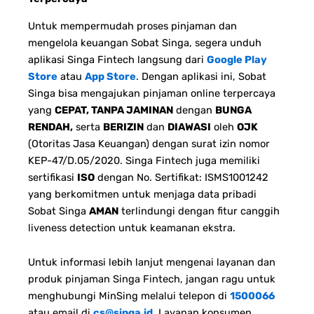
Untuk mempermudah proses pinjaman dan
mengelola keuangan Sobat Singa, segera unduh
aplikasi Singa Fintech langsung dari
Google Play
Store
atau
App Store
. Dengan aplikasi ini, Sobat
Singa bisa mengajukan pinjaman online terpercaya
yang
CEPAT, TANPA JAMINAN
dengan
BUNGA
RENDAH,
serta
BERIZIN
dan
DIAWASI
oleh
OJK
(Otoritas Jasa Keuangan) dengan surat izin nomor
KEP-47/D.05/2020. Singa Fintech juga memiliki
sertifikasi
ISO
dengan No. Sertifikat: ISMS1001242
yang berkomitmen untuk menjaga data pribadi
Sobat Singa
AMAN
terlindungi dengan fitur canggih
liveness detection untuk keamanan ekstra.
Untuk informasi lebih lanjut mengenai layanan dan
produk pinjaman Singa Fintech, jangan ragu untuk
menghubungi MinSing melalui telepon di
1500066
atau email di
cs@singa.id
.
Layanan konsumen